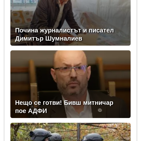
Почина журналистът и писател
Димитър Шумналиев
Нещо се готви! Бивш митничар
пое АДФИ