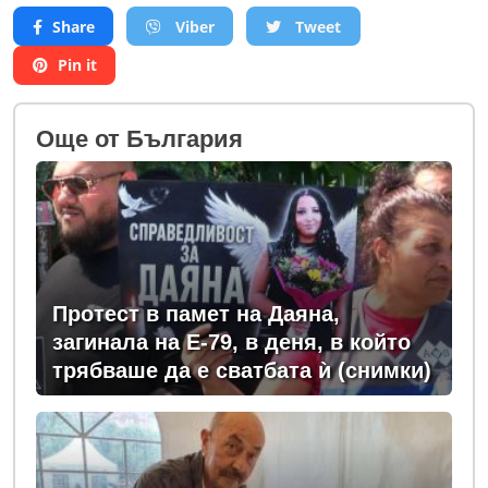
Share
Viber
Tweet
Pin it
Oще от България
Протест в памет на Даяна,
загинала на Е-79, в деня, в който
трябваше да е сватбата ѝ (снимки)