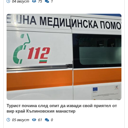
04 август
75
1
Турист почина след опит да извади свой приятел от
вир край Къпиновския манастир
05 август
61
0