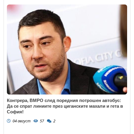
Контрера, ВМРО след поредния потрошен автобус:
Да се спрат линиите през циганските махали и гета в
София!
04 август
57
2