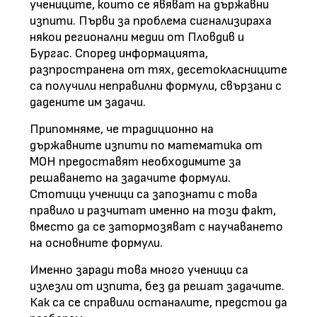
учениците, които се явяват на държавни
изпити. Първи за проблема сигнализираха
някои регионални медии от Пловдив и
Бургас. Според информацията,
разпространена от тях, десетокласниците
са получили неправилни формули, свързани с
дадените им задачи.
Припомняме, че традиционно на
държавните изпити по математика от
МОН предоставят необходимите за
решаването на задачите формули.
Стотици ученици са запознати с това
правило и разчитат именно на този факт,
вместо да се затормозяват с научаването
на основните формули.
Именно заради това много ученици са
излезли от изпита, без да решат задачите.
Как са се справили останалите, предстои да