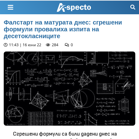
Фалстарт на матурата днес: сгрешени
формули провалиха изпита на
десетокласниците
11:43 | 16 юни 22
284
0
Сгрешени формули са били дадени днес на