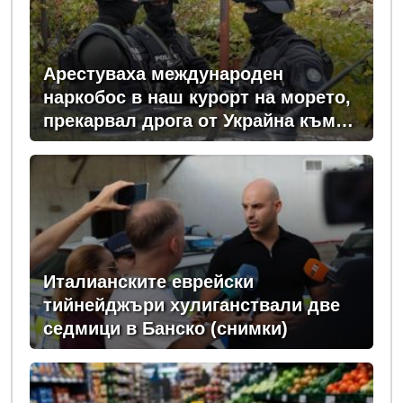
Арестуваха международен
наркобос в наш курорт на морето,
прекарвал дрога от Украйна към
ЕС
Италианските еврейски
тийнейджъри хулиганствали две
седмици в Банско (снимки)