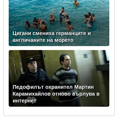
Цигани смениха германците и
англичаните на морето
Педофилът охранител Мартин
Карамихайлов отново върлува в
интернет