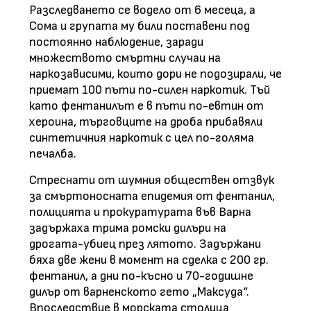
Разследването се водело от 6 месеца, а
Сома и групата му били поставени под
постоянно наблюдение, заради
множеството смъртни случаи на
наркозависими, които дори не подозирали, че
приемат 100 пъти по-силен наркотик. Тъй
като фентанилът е в пъти по-евтин от
хероина, търговците на дроба прибавяли
синтетичния наркотик с цел по-голяма
печалба.
Стреснати от шумния обществен отзвук
за смъртоносната епидемия от фентанил,
полицията и прокуратурата във Варна
задържаха трима ромски дилъри на
дрогата-убиец през лятото. Задържани
бяха две жени в момент на сделка с 200 гр.
фентанил, а дни по-късно и 70-годишне
дилър от варненското гето „Максуда“.
Впоследствие в морската столица