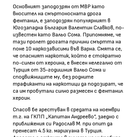
Основният заподозрян от МВР като
вносител на смъртоносната дрога
фентанил, е заподозрян популярният в
Югозападна България Валентин Славков, по-
известен като Вальо Сома. Припомняме, че
тази пролет дрогата причини смъртта на
поне 10 наркозависими във Варна. Смята се,
че опасният наркотик, който е стократно
по-силен от хероина, е внесен нелегално от
Турция от 35-годишния Вальо Сома и
сподвижниците му, без родните
трафиканти на наркотици да подозират, че
са им пробутали силно размесен с фентанил
хероин.
Спасов бе арестуван в средата на ноември
т.г. на ГКПП „Капитан Андреево“, заедно с
приближения си Радослав М. при опит да
пренесат 4.5 кг. марихуана в Турция.