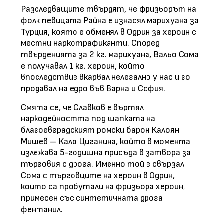
Разследващите твърдят, че фризьорът на
фолк певицата Райна е изнасял марихуана за
Турция, която е обменял в Одрин за хероин с
местни наркотрафиканти. Според
твърденията за 2 кг. марихуана, Вальо Сома
е получавал 1 кг. хероин, който
впоследствие вкарвал нелегално у нас и го
продавал на едро във Варна и София.
Смята се, че Славков е въртял
наркодейността под шапката на
благоевградският ромски барон Калоян
Мишев – Кало Циганина, който в момента
излежава 5-годишна присъда в затвора за
търговия с дрога. Именно той е свързал
Сома с търговците на хероин в Одрин,
които са пробутали на фризьора хероин,
примесен със синтетичната дрога
фентанил.