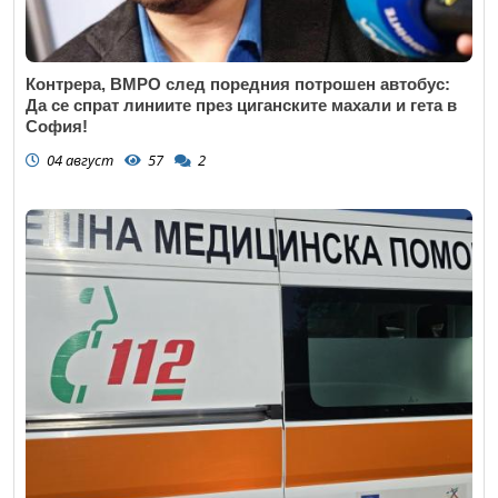
Контрера, ВМРО след поредния потрошен автобус:
Да се спрат линиите през циганските махали и гета в
София!
04 август
57
2