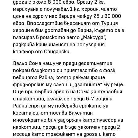
дрога е около 8 000 евро. Срещу 2 кг.
марихуана е получавал 1 кг. хероин, чиято
цена на едро у нас варира между 25 и 30 000
евро. Впоследствие внесеният от Турция
хероин е бил доставян до Варна, където се е
пласирал в ромското гето „Максуда“,
разкрива криминалист на популярния
коафьор от Сандански.
Вальо Сома нашумя преди десетилетие
покрай близкото си приятелство с фолк
певицата Райна, която рекламираше
фризьорския му салон и „златните“ му ръце.
Още при първия арест на Сома за търговия
с наркотици, случил се преди 6-7 години,
Райна спря да му поверява грижите за
косата си. оттогава Валентин
многократно бил задържан като пласьор на
наркотици, преди да бъде закопчан преди 2
месеца като трафикант на дрога и като