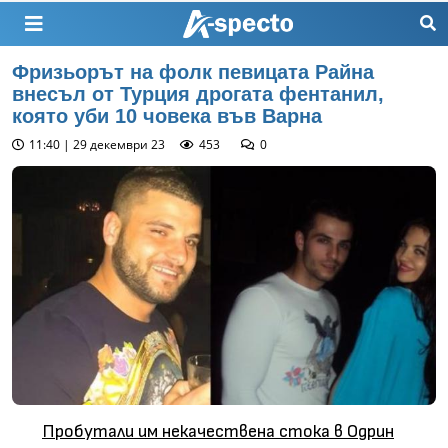
Фризьорът на фолк певицата Райна
внесъл от Турция дрогата фентанил,
която уби 10 човека във Варна
11:40 | 29 декември 23
453
0
Пробутали им некачествена стока в Одрин