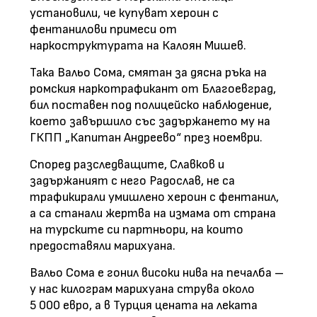
установили, че купуват хероин с
фентанилови примеси от
наркоструктурата на Калоян Мишев.
Така Вальо Сома, смятан за дясна ръка на
ромския наркотрафикант от Благоевград,
бил поставен под полицейско наблюдение,
което завършило със задържането му на
ГКПП „Капитан Андреево“ през ноември.
Според разследващите, Славков и
задържаният с него Радослав, не са
трафикирали умишлено хероин с фентанил,
а са станали жертва на измама от страна
на турските си партньори, на които
предоставяли марихуана.
Вальо Сома е гонил високи нива на печалба –
у нас килограм марихуана струва около
5 000 евро, а в Турция цената на леката