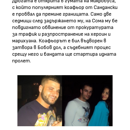
Дрогата е открита в гумата на микробуса,
с който популярният коафьор от Сандански
е пробвал да премине границата. Само две
седмици след задържането му, на Сома му бе
повдигнато обвинение от прокуратурата
за трафик и разпространение на хероин и
марихуана. Коафьорът е бил въдворен в
затвора в Бобов дол, а съдебният процес
срещу него и бандата ще стартира идната
пролет.