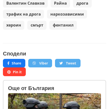
Валентин Славков
Райна
дрога
трафик на дрога
наркозависими
хероин
смърт
фентанил
Сподели
Share
Viber
Tweet
Pin it
Oще от България