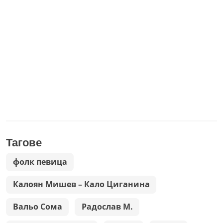
Тагове
фолк певица
Калоян Мишев – Кало Циганина
Вальо Сома
Радослав М.