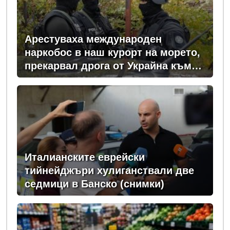
Арестуваха международен
наркобос в наш курорт на морето,
прекарвал дрога от Украйна към
ЕС
Италианските еврейски
тийнейджъри хулиганствали две
седмици в Банско (снимки)