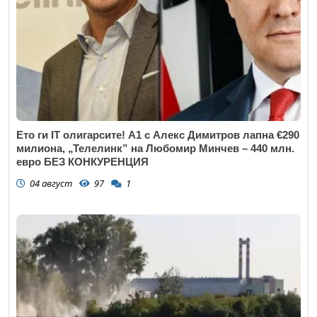
Ето ги IT олигарсите! А1 с Алекс Димитров лапна €290
милиона, „Телелинк” на Любомир Минчев – 440 млн.
евро БЕЗ КОНКУРЕНЦИЯ
04 август
97
1