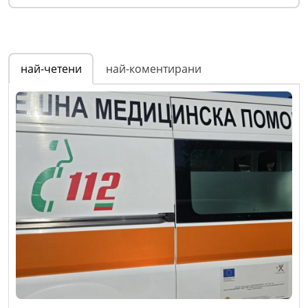
най-четени
най-коментирани