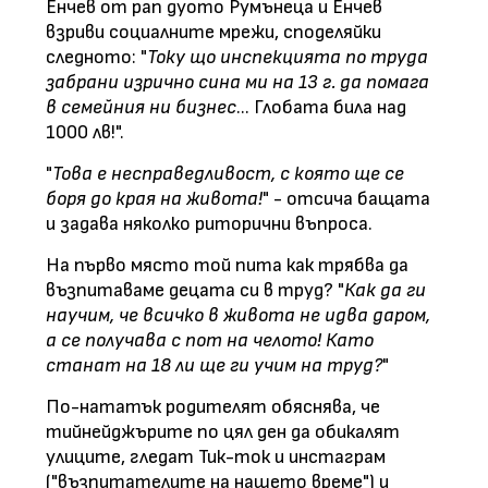
Енчев от рап дуото Румънеца и Енчев
взриви социалните мрежи, споделяйки
следното: "
Току що инспекцията по труда
забрани изрично сина ми на 13 г. да помага
в семейния ни бизнес
... Глобата била над
1000 лв!".
"
Това е несправедливост, с която ще се
боря до края на живота!
" - отсича бащата
и задава няколко риторични въпроса.
На първо място той пита как трябва да
възпитаваме децата си в труд? "
Как да ги
научим, че всичко в живота не идва даром,
а се получава с пот на челото! Като
станат на 18 ли ще ги учим на труд?
"
По-нататък родителят обяснява, че
тийнейджърите по цял ден да обикалят
улиците, гледат Тик-ток и инстаграм
("възпитателите на нашето време") и