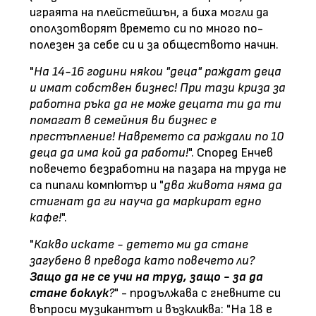
играята на плейстейшън, а биха могли да
оползотворят времето си по много по-
полезен за себе си и за обществото начин.
"
На 14-16 години някои "деца" раждат деца
и имат собствен бизнес! При тази криза за
работна ръка да не може децата ти да ти
помагат в семейния ви бизнес е
престъпление! Навремето са раждали по 10
деца да има кой да работи!
". Според Енчев
повечето безработни на пазара на труда не
са пипали компютър и "
два живота няма да
стигнат да ги науча да маркират едно
кафе!
".
"
Какво искате - детето ми да стане
загубено в превода като повечето ли?
Защо да не се учи на труд, защо - за да
стане боклук
?
" - продължава с гневните си
въпроси музикантът и възкликва: "На 18 е