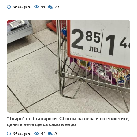
06 август
68
20
"Тойро" по български: Сбогом на лева и по етикетите,
цените вече ще са само в евро
05 август
61
0