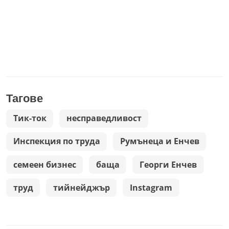
Тагове
Тик-ток
несправедливост
Инспекция по труда
Румънеца и Енчев
семеен бизнес
баща
Георги Енчев
труд
тийнейджър
Instagram