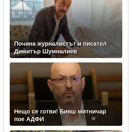
Почина журналистът и писател
Димитър Шумналиев
Нещо се готви! Бивш митничар
пое АДФИ