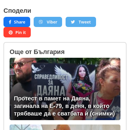
Сподели
Share
Viber
Tweet
Pin it
Oще от България
Протест в памет на Даяна,
загинала на Е-79, в деня, в който
трябваше да е сватбата ѝ (снимки)