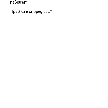
певецът.
Прав ли е според вас?