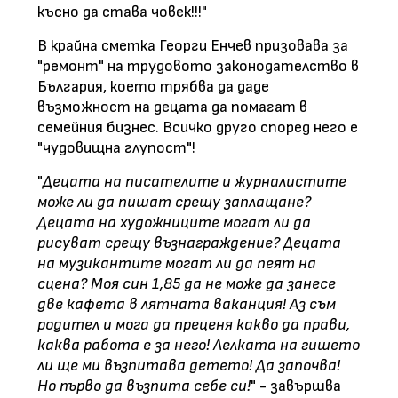
късно да става човек!!!"
В крайна сметка Георги Енчев призовава за
"ремонт" на трудовото законодателство в
България, което трябва да даде
възможност на децата да помагат в
семейния бизнес. Всичко друго според него е
"чудовищна глупост"!
"
Децата на писателите и журналистите
може ли да пишат срещу заплащане?
Децата на художниците могат ли да
рисуват срещу възнаграждение? Децата
на музикантите могат ли да пеят на
сцена? Моя син 1,85 да не може да занесе
две кафета в лятната ваканция! Аз съм
родител и мога да преценя какво да прави,
каква работа е за него! Лелката на гишето
ли ще ми възпитава детето! Да започва!
Но първо да възпита себе си!
" - завършва