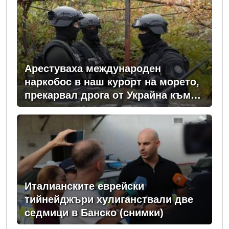
Арестуваха международен
наркобос в наш курорт на морето,
прекарвал дрога от Украйна към
ЕС
Италианските еврейски
тийнейджъри хулиганствали две
седмици в Банско (снимки)