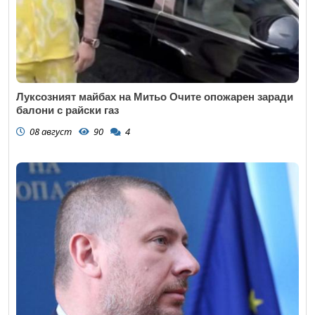
Луксозният майбах на Митьо Очите опожарен заради
балони с райски газ
08 август
90
4