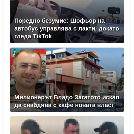
Поредно безумие: Шофьор на
автобус управлява с лакти, докато
гледа TikTok
Милионерът Владо Загатото искал
да снабдява с кафе новата власт