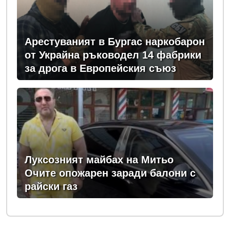
Арестуваният в Бургас наркобарон
от Украйна ръководел 14 фабрики
за дрога в Европейския съюз
Луксозният майбах на Митьо
Очите опожарен заради балони с
райски газ