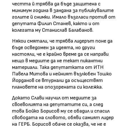
честта й трябва да бъде защитена с
минимум година в зандана за публикувалите
голите й снимки. Имало възгласи против от
депутата Филип Станев, както и от
колегата му Станислав Балабанов.
Някои смятали, че трябва лидерът поне да
бъде осведомен за идеята, но други
настояли, че е крайно време да се направи
нещо в медиите да не текат пикантни
материали. Така депутатката от ИТН
Павела Митова и нейният възлюбен Тошко
Йорданов се втурнали да осъществят
плановете на опозорената си колежка.
Докато Слави научил от медиите за
своеволията на депутатите си, а след
това Бойко Борисов му се обадил и спасил
свободата на словото, обяви самият лидер
на ГЕРБ. Борисов обаче се оказва, че не е