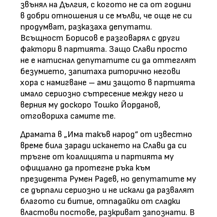
звънял на Дългия, с когото не са от години
в добри отношения и се мълви, че още не си
продумват, разказаха депутати.
Всъщност Борисов е разговарял с други
фактори в партията. Защо Слави просто
не е натиснал депутатите си да оттеглят
безумието, запитаха риторично негови
хора с намигване – ами защото в партията
имало сериозно сътресение между него и
верния му доскоро Тошко Йорданов,
отговориха самите те.
Драмата в „Има такъв народ“ от известно
време била заради искането на Слави да си
тръгне от коалицията и партията му
официално да протегне ръка към
президента Румен Радев, но депутатите му
се дърпали сериозно и не искали да развалят
благото си битие, отпадайки от сладки
властови постове, разкриват запознати. В