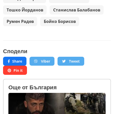
Тошко Йорданов
Станислав Балабанов
Румен Радев
Бойко Борисов
Сподели
Share
Viber
Tweet
Pin it
Oще от България