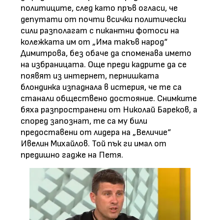
политиците, след като пръв огласи, че
депутати от почти всички политически
сили разполагат с пикантни фотоси на
колежката им от „Има такъв народ“
Димитрова, без обаче да споменава името
на избраницата. Още преди кадрите да се
появят из интернет, пернишката
блондинка изпаднала в истерия, че те са
станали обществено достояние. Снимките
бяха разпространени от Николай Бареков, а
според запознат, те са му били
предоставени от лидера на „Величие“
Ивелин Михайлов. Той пък ги имал от
предишно гадже на Петя.