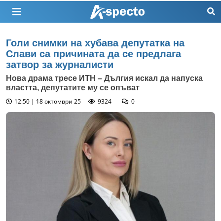
Голи снимки на хубава депутатка на
Слави са причината да се предлага
затвор за журналисти
Нова драма тресе ИТН – Дългия искал да напуска
властта, депутатите му се опъват
12:50 | 18 октомври 25
9324
0