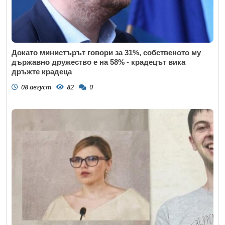
Докато министърът говори за 31%, собственото му
държавно дружество е на 58% - крадецът вика
дръжте крадеца
08 август
82
0