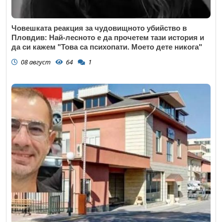
Човешката реакция за чудовищното убийство в
Пловдив: Най-лесното е да прочетем тази история и
да си кажем "Това са психопати. Моето дете никога"
08 август
64
1