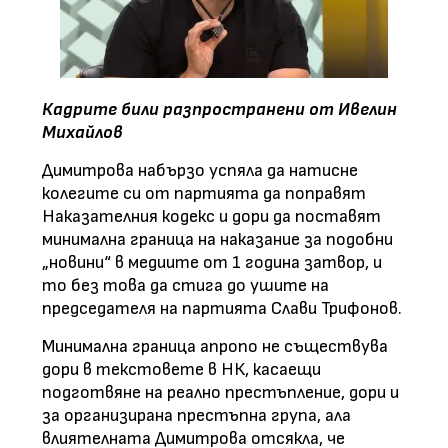
Кадрите били разпространени от Ивелин
Михайлов
Димитрова набързо успяла да натисне
колегите си от партията да поправят
Наказателния кодекс и дори да поставят
минимална граница на наказание за подобни
„новини“ в медиите от 1 година затвор, и
то без това да стига до ушите на
председателя на партията Слави Трифонов.
Минимална граница апропо не съществува
дори в текстовете в НК, касаещи
подготвяне на реално престъпление, дори и
за организирана престъпна група, ала
влиятелната Димитрова отсякла, че