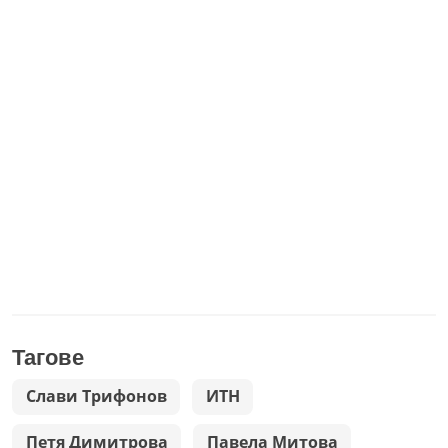
Тагове
Слави Трифонов
ИТН
Петя Димитрова
Павела Митова