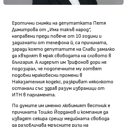
Еротични снимки на депутатката Петя
Димитрова от „Има такъв народ“,
направени преди повече от 10 години и
задигнати от телефона й, са причината,
заради която депутатите на Слави замалко
да хвърлят в мрак свободата на словото в
България. А лидерът им Трифонов дори не
подозирал, че подопечните му готвят
подобни мракобесни промени в
Наказателния кодекс, разкриват няколкото
останали със здрав разум избраници от
ИТН в парламента.
По думите им именно любимият вестник е
причината Тошко Йорданов и компания да
извадят секира срещу медийната свобода
да разобличава мръсните ризи на