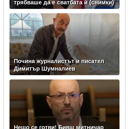
трябваше да е сватбата ѝ (снимки)
Почина журналистът и писател
Димитър Шумналиев
Нещо се готви! Бивш митничар