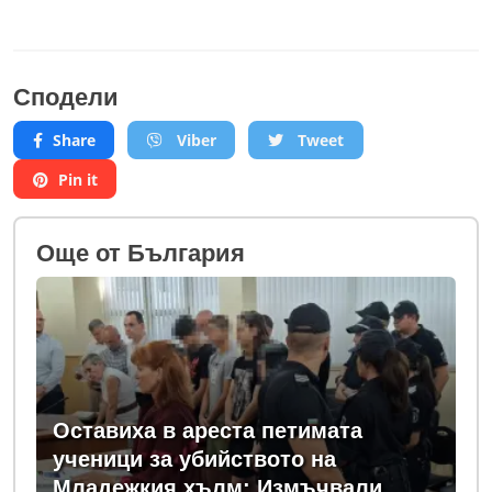
Сподели
Share
Viber
Tweet
Pin it
Oще от България
Оставиха в ареста петимата
ученици за убийството на
Младежкия хълм: Измъчвали