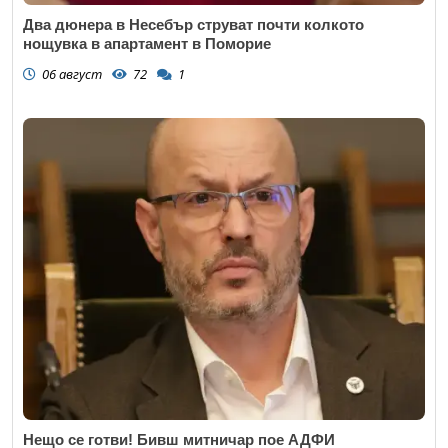
Два дюнера в Несебър струват почти колкото
нощувка в апартамент в Поморие
06 август
72
1
Нещо се готви! Бивш митничар пое АДФИ