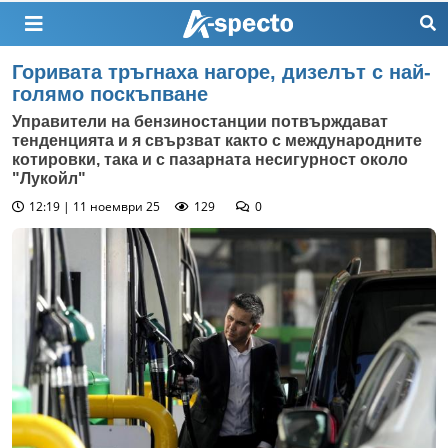
Горивата тръгнаха нагоре, дизелът с най-
голямо поскъпване
Управители на бензиностанции потвърждават
тенденцията и я свързват както с международните
котировки, така и с пазарната несигурност около
"Лукойл"
12:19 | 11 ноември 25
129
0