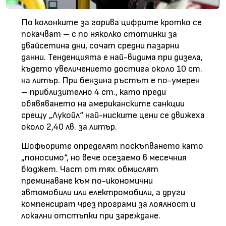
По колонките за горива цифрите кротко се
покачват – с по няколко стотинки за
двайсетина дни, сочат средни пазарни
данни. Тенденцията е най-видима при дизела,
където увеличението достига около 10 ст.
на литър. При бензина ръстът е по-умерен
– приблизително 4 ст., като преди
обявяването на американските санкции
срещу „Лукойл“ най-ниските цени се движеха
около 2,40 лв. за литър.
Шофьорите определят поскъпването като
„поносимо“, но вече осезаемо в месечния
бюджет. Част от тях обмислят
преминаване към по-икономични
автомобили или електромобили, а други
компенсират чрез програми за лоялност и
локални отстъпки при зареждане.