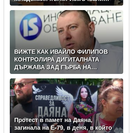
Георги час, гаврили се с него и го
обрали
ВИЖТЕ КАК ИВАЙЛО ФИЛИПОВ
КОНТРОЛИРА ДИГИТАЛНАТА
ДЪРЖАВА ЗАД ГЪРБА НА
ПРАВИТЕЛСТВОТО?
(РАЗСЛЕДВАНЕ)
Протест в памет на Даяна,
загинала на Е-79, в деня, в който