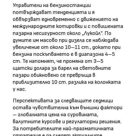
Управители на бензиностанции
потвърждават тенденцията и я
обвързват едновременно с движението на
международните котировки и с повишената
пазарна несигурност около „Лукойл“. По
думите им масово при дизела се наблюдава
увеличение от около 10–11 ст., докато при
бензина поскъпването е в диапазона 4–5
ст. Те напомнят, че промяна от 3–5
щатски долара за барел на световните
пазари обикновено се превръща в
приблизително 10 ст. разлика на колонката
у нас.
Перспективата за следващите седмици
остава чувствителна към външни фактори
– глобалната цена на суровината,
валутните курсове и регулаторни решения.
За потребителите най-прагматичната
стратегия е да следят актуалните