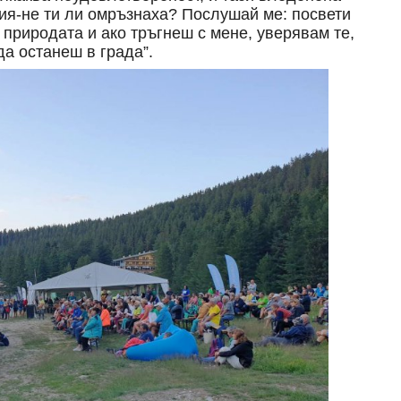
тия-не ти ли омръзнаха? Послушай ме: посвети
 природата и ако тръгнеш с мене, уверявам те,
да останеш в града”.