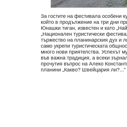
За гостите на фестивала особени 
който в продължение на три дни пр
Юнашки тиган, известен и като „На
„Национален туристически фестива
тържество на планинарския дух и л
само укрепи туристическата общнос
много нови приятелства. Успехът 
във важна традиция, а всеки зърна
прочутия въпрос на Алеко Констант
планини „Какво? Швейцария ли?...”