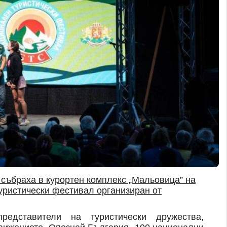
 събраха в курортен комплекс „Мальовица” на
уристически фестивал организиран от
редставители на туристически дружества,