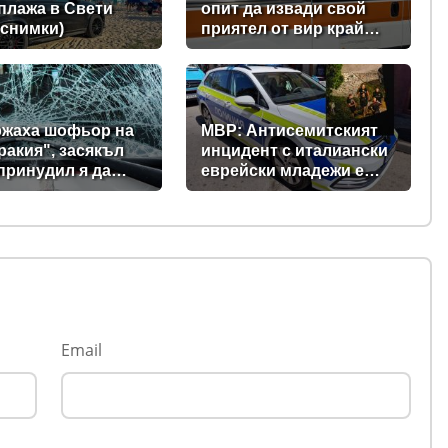
 плажа в Свети
опит да извади свой
(снимки)
приятел от вир край
Къпиновския манастир
жаха шофьор на
МВР: Антисемитският
ракия", засякъл
инцидент с италиански
 принудил я да
еврейски младежи е
и потрошил
станал в Банско, а не в
ата й
София
Email