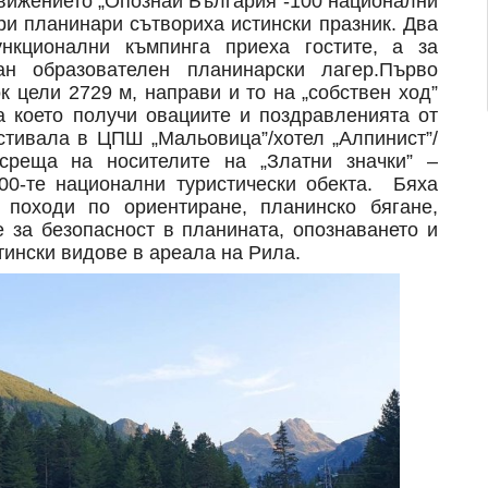
движението „Опознай България -100 национални
ари планинари сътвориха истински празник. Два
нкционални къмпинга приеха гостите, а за
ан образователен планинарски лагер.Първо
 цели 2729 м, направи и то на „собствен ход”
а което получи овациите и поздравленията от
стивала в ЦПШ „Мальовица”/хотел „Алпинист”/
среща на носителите на „Златни значки” –
100-те национални туристически обекта. Бяха
 походи по ориентиране, планинско бягане,
 за безопасност в планината, опознаването и
тински видове в ареала на Рила.