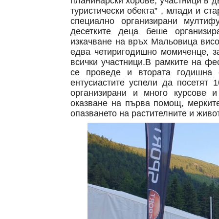
планинарски хорове, участници в 
туристически обекта” , млади и ст
специално организирани мултифу
десетките деца беше организир
изкачване на връх Мальовица висок
едва четиригодишно момиченце, з
всички участници.В рамките на фе
се проведе и втората годишна 
ентусиастите успели да посетят 
организирани и много курсове и
оказване на първа помощ, мерките
опазването на растителните и живо