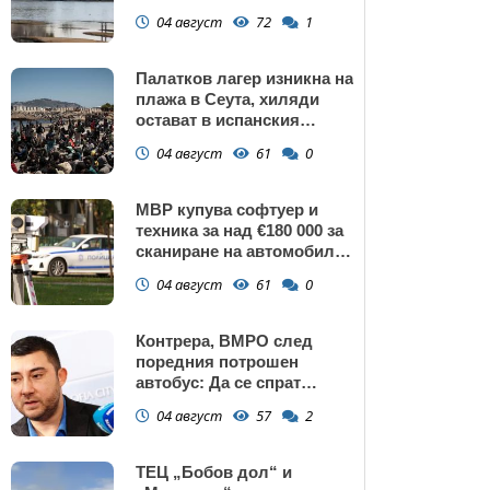
изключение АЕЦ
04 август
72
1
"Козлодуй"?
Палатков лагер изникна на
плажа в Сеута, хиляди
остават в испанския
ексклав (снимки)
04 август
61
0
МВР купува софтуер и
техника за над €180 000 за
сканиране на автомобили
и VIN номера
04 август
61
0
Контрера, ВМРО след
поредния потрошен
автобус: Да се спрат
линиите през циганските
04 август
57
2
махали и гета в София!
ТЕЦ „Бобов дол“ и