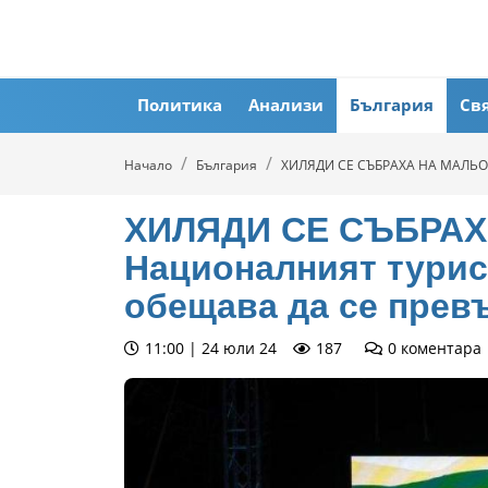
Политика
Анализи
България
Св
Начало
България
ХИЛЯДИ СЕ СЪБРАХА НА МАЛЬОВ
ХИЛЯДИ СЕ СЪБРАХ
Националният турис
обещава да се прев
11:00 | 24 юли 24
187
0
коментара