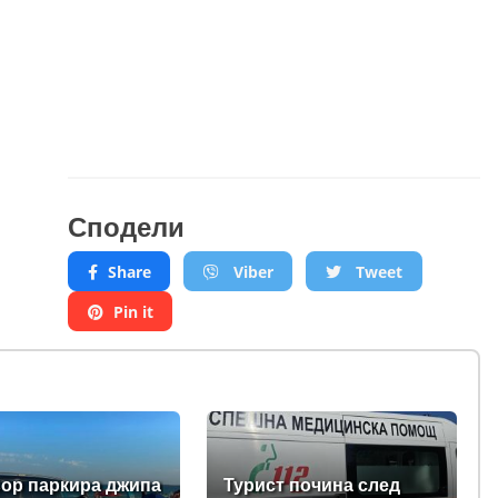
Сподели
Share
Viber
Tweet
Pin it
р паркира джипа
Турист почина след