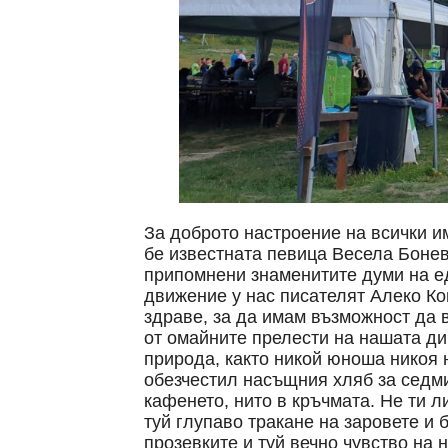
За доброто настроение на всички и
бе известната певица Весела Бонев
припомнени знаменитите думи на е
движение у нас писателят Алеко Ко
здраве, за да имам възможност да 
от омайните прелести на нашата ди
природа, както никой юноша никоя 
обезчестил насъщния хляб за седми
кафенето, нито в кръчмата. Не ти л
туй глупаво тракане на заровете и
прозевките и туй вечно чувство на 