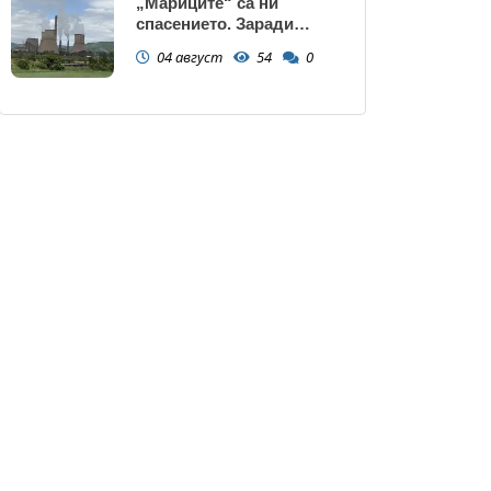
„Мариците“ са ни
спасението. Заради
нивото на Дунав АЕЦ
04 август
54
0
Козлодуй може да спре