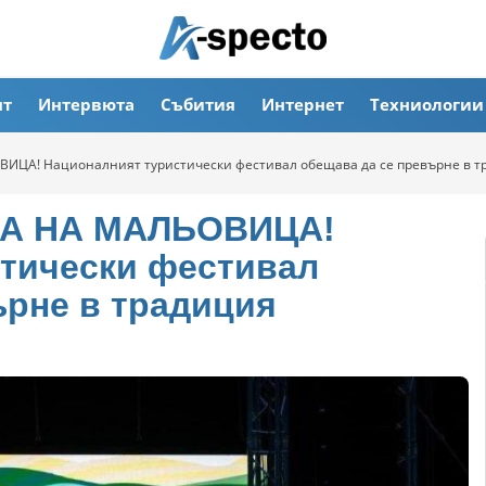
ят
Интервюта
Събития
Интернет
Техниологии
ИЦА! Националният туристически фестивал обещава да се превърне в т
А НА МАЛЬОВИЦА!
тически фестивал
ърне в традиция