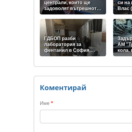
централи, които ще
си на
задоволят вътрешното
Влас 
потребление на ток
ГДБОП разби
Задър
лаборатория за
АМ "Т
фентанил в София,
кола,
произвеждала до 10 кг
спре 
на ден за страната
стъкл
(снимки)
Коментирай
Име
*