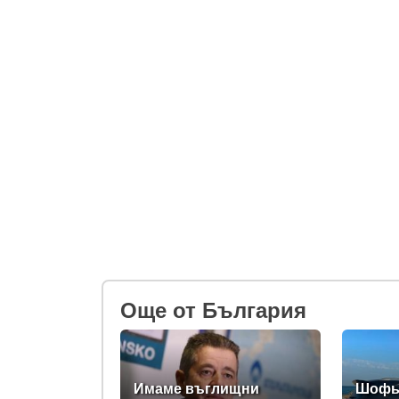
Oще от България
Имаме въглищни
Шофьо