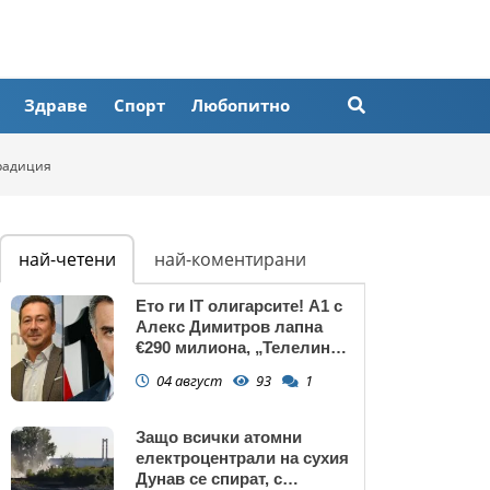
Здраве
Спорт
Любопитно
радиция
най-четени
най-коментирани
Ето ги IT олигарсите! А1 с
Алекс Димитров лапна
€290 милиона, „Телелинк”
на Любомир Минчев – 440
04 август
93
1
млн. евро БЕЗ
КОНКУРЕНЦИЯ
Защо всички атомни
електроцентрали на сухия
Дунав се спират, с