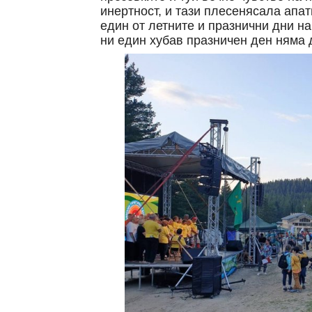
инертност, и тази плесенясала апа
един от летните и празнични дни на
ни един хубав празничен ден няма 