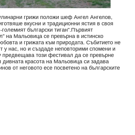
кулинарни грижи положи шеф Ангел Ангелов,
иготвяше вкусни и традиционни ястия в своя
й-големият български тиган”.Първият
л” на Мальовица се превърна в истинско
юбовта и грижата към природата. Събитието не
т у нас, но и създаде неповторими спомени и
му предвещава този фестивал да се превърне
л дивната красота на Мальовица си задава
инов от неговото есе посветено на българските