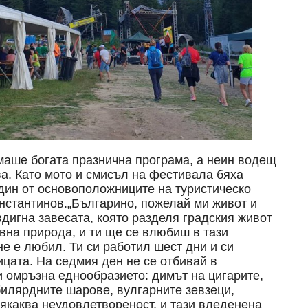
маше богата празнична програма, а неин водещ
а. Като мото и смисъл на фестивала бяха
дин от основоположниците на туристическо
нстантинов.„Българино, пожелай ми живот и
вдигна завесата, която разделя градския живот
вна природа, и ти ще се влюбиш в тази
не е любил. Ти си работил шест дни и си
цата. На седмия ден не се отбивай в
и омръзна еднообразието: димът на цигарите,
 билярдните шарове, вулгарните зевзеци,
някаква неудовлетвореност, и тази вледенена