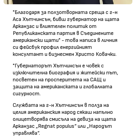
"Благодаря за ползотворната среща с г-н
Аса Хътчинсън, бивш губернатор на щата
Арканзас и влиятелен политик от
Републиканската партия в Съединените
американски щати" - това написа в личния
си фейсбук профил енергийният
консултант и бизнесмен Христо Ковачки.
"Губернаторът Хътчинсън е човек с
изключителна биография и житейски път,
посветен на просперитета на САЩ и
защита на американската и глобалната
сигурност.
Службата на г-н Хътчинсън в полза на
целия американския народ сякаш напълно
олицетворява смисъла на девиза на щата
Арканзас „Regnat populus“ или „Народът
управлява“.