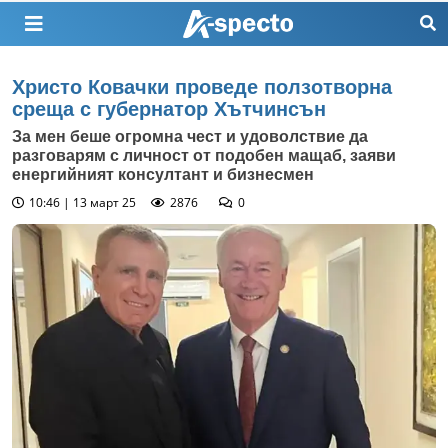
Христо Ковачки проведе ползотворна
среща с губернатор Хътчинсън
За мен беше огромна чест и удоволствие да
разговарям с личност от подобен мащаб, заяви
енергийният консултант и бизнесмен
10:46 | 13 март 25
2876
0