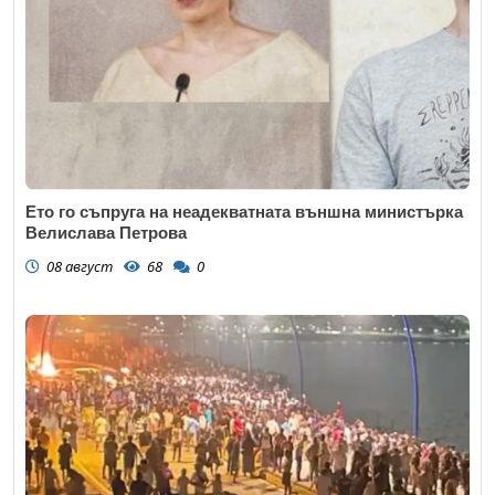
Ето го съпруга на неадекватната външна министърка
Велислава Петрова
08 август
68
0