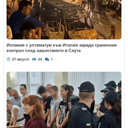
Испания с ултиматум към Италия заради граничния
контрол след нашествието в Сеута
07 август
64
1