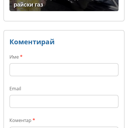
райски газ
Коментирай
Име
*
Email
Коментар
*