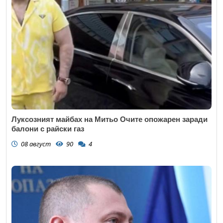
Луксозният майбах на Митьо Очите опожарен заради
балони с райски газ
08 август
90
4