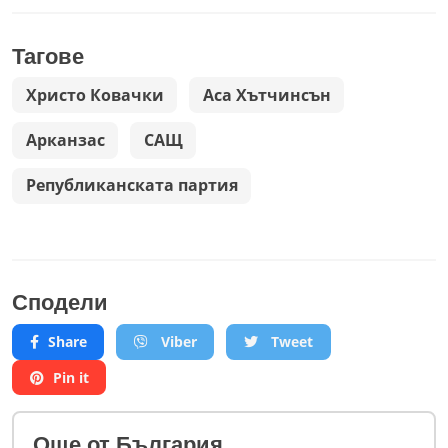
Тагове
Христо Ковачки
Аса Хътчинсън
Арканзас
САЩ
Републиканската партия
Сподели
Share
Viber
Tweet
Pin it
Oще от България