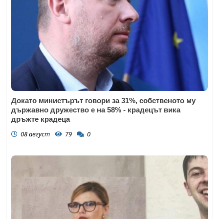
Докато министърът говори за 31%, собственото му
държавно дружество е на 58% - крадецът вика
дръжте крадеца
08 август
79
0