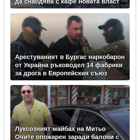
да снабдява с кафе новата власт
Арестуваният в Бургас наркобарон
от Украйна ръководел 14 фабрики
за дрога в Европейския съюз
Луксозният майбах на Митьо
Очите опожарен заради балони с