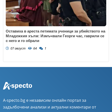
Оставиха в ареста петимата ученици за убийството на
Младежкия хълм: Измъчвали Георги час, гаврили се
с него и го обрали
07 август
64
1
A-specto.bg е независим онлайн портал за
задълбочени анализи и актуални коментари от