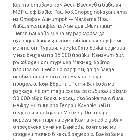
които отивали към Асен Василев и бившия
МВР шеф Бойко Рашков.Според показанията
на Стефан Димитров – Малката Яра,
бившата шефка на Агенция „Митници“
Петя Банкова лично му разказала за
изграден канал за контрабанда на парфюми
менте от Турция, чрез който всяка седмица
у нас влизали по 15 000 бройки. Каналът бил
ръководен от турчина Мехмед, който
плащал по 3 лева на парфюм, за да влезе
необмитена стоката му у нас и да
продължи към Европа.„Петя Банкова ми
разказа, че от тази схема се събирали около
90 000 евро всеки месец. Уговорката е била
между митничаря Георги Калпакчиев и
турския гражданин Мехмед. От тази
нерегламентирана сума Калпакчиев е давал
определена сума на Банкова, която не ми
сподели точно в какъв размер е. Банкова ми