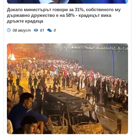
Докато министърът говори за 31%, собственото му
държавно дружество е на 58% - крадецът вика
дръжте крадеца
08 август
61
0