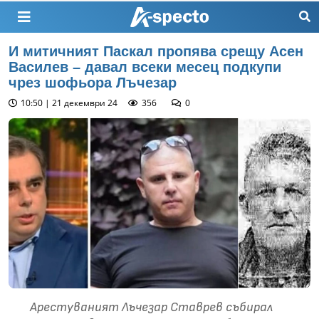
И митичният Паскал пропява срещу Асен
Василев – давал всеки месец подкупи
чрез шофьора Лъчезар
10:50 | 21 декември 24
356
0
Арестуваният Лъчезар Ставрев събирал