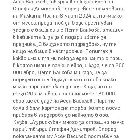
Асен Василев“, твърди в показанията си
Стефан Димитров.Според свидетелствата
на Малката Яра на 8 март 2024 г., по-малко
от месец преди той да бъде арестуван
заедно с баща си и с Петя Банкова, отишъл
в кабинета й, за да й подари цветя за
празника.„С влизането подразбрах, чу тя
нещо не беше в настроение. Попитах я
какво има и тя ми показа една чанта с пари,
в която имаше пачки с евро, и каза, че са 200
000 евро, Петя Банкова ми каза, че за
пореден път е възмутена от това колко
малко пари остават за нея. Каза, че от
тези 20 хил. евро, а останалите 180 000
евро ще ги даде на Асен Василев“.Парите
бяха в бяла картонена торба, която после
прибира в гардероба до нейното бюро.
Казва: „Аз рискувам много за страшно малко
пари“, твърди Стефан Димитров. Според
показанията му Асен Василев поставил за