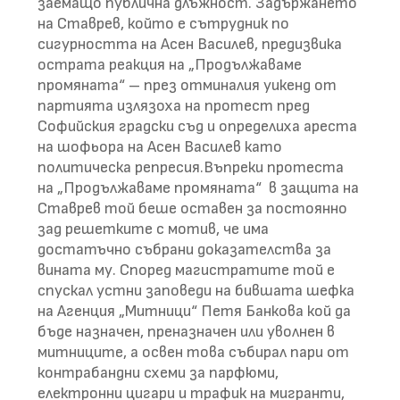
заемащо публична длъжност. Задържането
на Ставрев, който е сътрудник по
сигурността на Асен Василев, предизвика
острата реакция на „Продължаваме
промяната“ – през отминалия уикенд от
партията излязоха на протест пред
Софийския градски съд и определиха ареста
на шофьора на Асен Василев като
политическа репресия.Въпреки протеста
на „Продължаваме промяната“ в защита на
Ставрев той беше оставен за постоянно
зад решетките с мотив, че има
достатъчно събрани доказателства за
вината му. Според магистратите той е
спускал устни заповеди на бившата шефка
на Агенция „Митници“ Петя Банкова кой да
бъде назначен, преназначен или уволнен в
митниците, а освен това събирал пари от
контрабандни схеми за парфюми,
електронни цигари и трафик на мигранти,