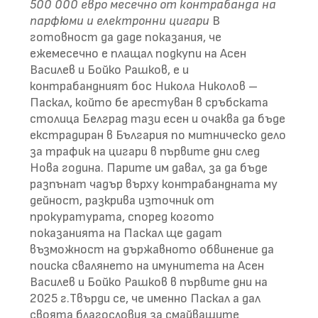
500 000 евро месечно от контрабанда на
парфюми и електронни цигари
В
готовност да даде показания, че
ежемесечно е плащал подкупи на Асен
Василев и Бойко Рашков, е и
контрабандният бос Никола Николов –
Паскал, който бе арестуван в сръбската
столица Белград тази есен и очаква да бъде
екстрадиран в България по митническо дело
за трафик на цигари в първите дни след
Нова година. Парите им давал, за да бъде
разпънат чадър върху контрабандната му
дейност, разкрива източник от
прокуратурата, според когото
показанията на Паскал ще дадат
възможност на държавното обвинение да
поиска свалянето на имунитета на Асен
Василев и Бойко Рашков в първите дни на
2025 г.Твърди се, че именно Паскал а дал
своята благословия за смайващите