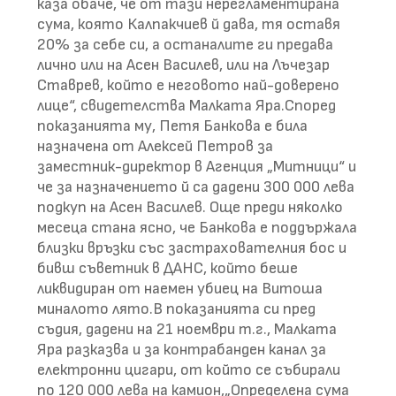
каза обаче, че от тази нерегламентирана
сума, която Калпакчиев й дава, тя оставя
20% за себе си, а останалите ги предава
лично или на Асен Василев, или на Лъчезар
Ставрев, който е неговото най-доверено
лице“, свидетелства Малката Яра.Според
показанията му, Петя Банкова е била
назначена от Алексей Петров за
заместник-директор в Агенция „Митници“ и
че за назначението й са дадени 300 000 лева
подкуп на Асен Василев. Още преди няколко
месеца стана ясно, че Банкова е поддържала
близки връзки със застрахователния бос и
бивш съветник в ДАНС, който беше
ликвидиран от наемен убиец на Витоша
миналото лято.В показанията си пред
съдия, дадени на 21 ноември т.г., Малката
Яра разказва и за контрабанден канал за
електронни цигари, от който се събирали
по 120 000 лева на камион,„Определена сума