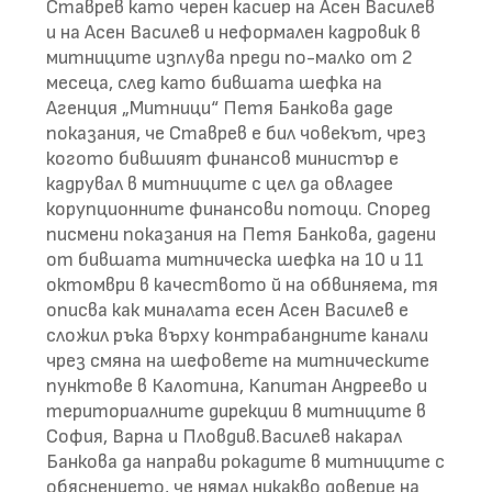
Ставрев като черен касиер на Асен Василев
и на Асен Василев и неформален кадровик в
митниците изплува преди по-малко от 2
месеца, след като бившата шефка на
Агенция „Митници“ Петя Банкова даде
показания, че Ставрев е бил човекът, чрез
когото бившият финансов министър е
кадрувал в митниците с цел да овладее
корупционните финансови потоци. Според
писмени показания на Петя Банкова, дадени
от бившата митническа шефка на 10 и 11
октомври в качеството й на обвиняема, тя
описва как миналата есен Асен Василев е
сложил ръка върху контрабандните канали
чрез смяна на шефовете на митническите
пунктове в Калотина, Капитан Андреево и
териториалните дирекции в митниците в
София, Варна и Пловдив.Василев накарал
Банкова да направи рокадите в митниците с
обяснението, че нямал никакво доверие на