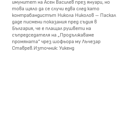
имунитет на Асен Василев през януари, но
това щяло да се случи едва след като
контрабандистът Никола Николов – Паскал
даде писмени показания пред съдия в
България, че е плащал рушвети на
съпредседателя на „Продължаваме
промяната“ чрез шофьора му Лъчезар
Ставрев.Източник: Уикенд