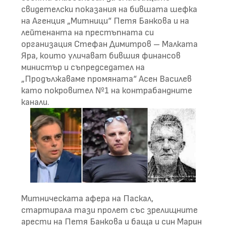
свидетелски показания на бившата шефка
на Агенция „Митници“ Петя Банкова и на
лейтенанта на престъпната си
организация Стефан Димитров – Малката
Яра, които уличават бившия финансов
министър и съпредседател на
„Продължаваме промяната“ Асен Василев
като покровител №1 на контрабандните
канали.
Митническата афера на Паскал,
стартирала тази пролет със зрелищните
арести на Петя Банкова и баща и син Марин