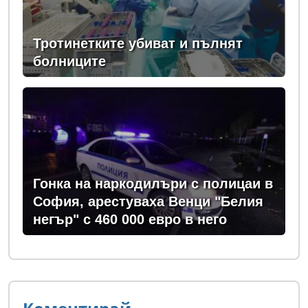
Тротинетките убиват и пълнят
болниците
Гонка на наркодилъри с полицаи в
София, арестуваха Венци "Белия
негър" с 460 000 евро в него