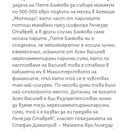
задача на Петя Банкова да събира минимум
по 500 000 евро подкупи на месец в Агенция
„Митници“, като част от паричните
потоци минавали през шофьора Лъчезар
Ставрев, а в други случаи Банкова сама
носела парите.„Петя Банкова ми е
споделяла, че неколкократно е носила лично,
ежемесечно, исканите от Асен Василев
нерегламентирани парични суми, като по
настояване на Василев това е ставало в
кабинета му в Министерството на
финансите, тъй като той се е чувствал
там най-сигурен. По негови думи това било
най-спокойното място. Допълни, че когато
Асен Василев е бил възпрепятстван лично
да вземе тези нерегламентиранипарични
суми, той й е казвал да ги предава на
Лъчезар Ставрев“, гласят показанията на
Стефан Димитров – Малката Яра.Лъчезар