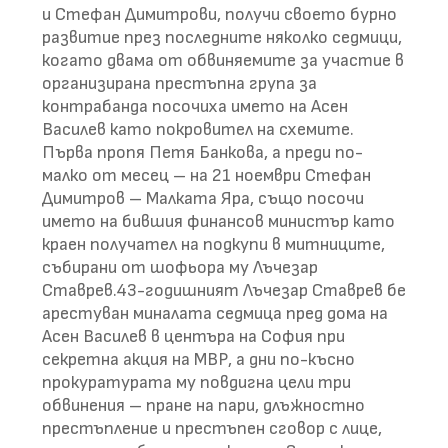
и Стефан Димитрови, получи своето бурно
развитие през последните няколко седмици,
когато двама от обвиняемите за участие в
организирана престъпна група за
контрабанда посочиха името на Асен
Василев като покровител на схемите.
Първа пропя Петя Банкова, а преди по-
малко от месец – на 21 ноември Стефан
Димитров – Малката Яра, също посочи
името на бившия финансов министър като
краен получател на подкупи в митниците,
събирани от шофьора му Лъчезар
Ставрев.43-годишният Лъчезар Ставрев бе
арестуван миналата седмица пред дома на
Асен Василев в центъра на София при
секретна акция на МВР, а дни по-късно
прокуратурата му повдигна цели три
обвинения – пране на пари, длъжностно
престъпление и престъпен сговор с лице,