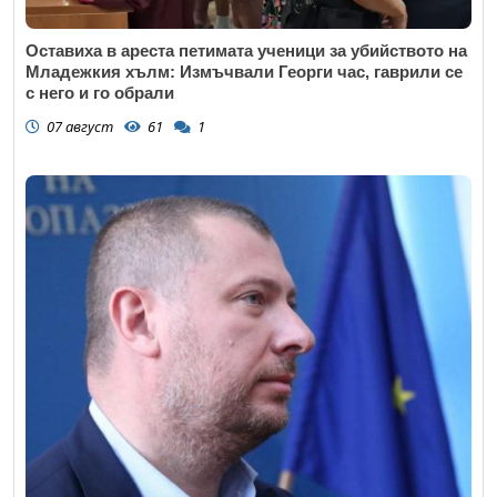
Оставиха в ареста петимата ученици за убийството на
Младежкия хълм: Измъчвали Георги час, гаврили се
с него и го обрали
07 август
61
1