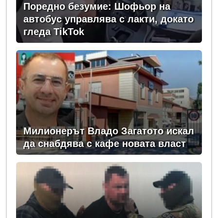
Поредно безумие: Шофьор на
автобус управлява с лакти, докато
гледа TikTok
Милионерът Владо Загатото искал
да снабдява с кафе новата власт