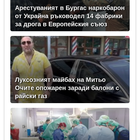
Арестуваният в Бургас наркобарон
от Украйна ръководел 14 фабрики
за дрога в Европейския съюз
Луксозният майбах на Митьо
Очите опожарен заради балони с
райски газ