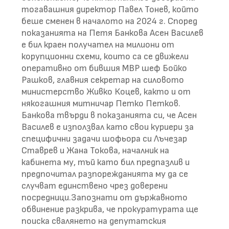
тогавашния директор Павел Тонев, който
беше сменен в началото на 2024 г. Според
показанията на Петя Банкова Асен Василев
е бил краен получател на милиони от
корупционни схеми, които са се движели
оперативно от бившия МВР шеф Бойко
Рашков, главния секретар на силовото
министерство Живко Коцев, както и от
някогашния митничар Петко Петков.
Банкова твърди в показанията си, че Асен
Василев е използвал като свои куриери за
специфични задачи шофьора си Лъчезар
Ставрев и Жана Токова, началник на
кабинета му, тъй като бил предпазлив и
предпочитал разпорежданията му да се
случват единствено чрез доверени
посредници.Запознати от държавното
обвинение разкрива, че прокуратурата ще
поиска свалянето на депутатския