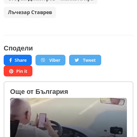
Лъчезар Ставрев
Сподели
Share
Viber
Tweet
Pin it
Oще от България