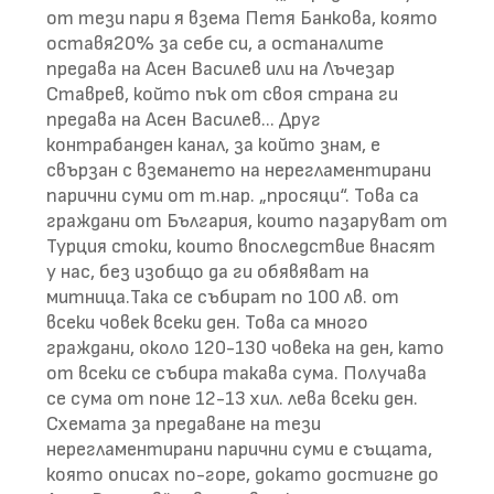
от тези пари я взема Петя Банкова, която
оставя20% за себе си, а останалите
предава на Асен Василев или на Лъчезар
Ставрев, който пък от своя страна ги
предава на Асен Василев... Друг
контрабанден канал, за който знам, е
свързан с вземането на нерегламентирани
парични суми от т.нар. „просяци“. Това са
граждани от България, които пазаруват от
Турция стоки, които впоследствие внасят
у нас, без изобщо да ги обявяват на
митница.Така се събират по 100 лв. от
всеки човек всеки ден. Това са много
граждани, около 120-130 човека на ден, като
от всеки се събира такава сума. Получава
се сума от поне 12-13 хил. лева всеки ден.
Схемата за предаване на тези
нерегламентирани парични суми е същата,
която описах по-горе, докато достигне до