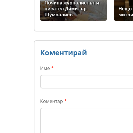
(РАЗ
Почина журналистът и
писател Димитър
Нещо 
Шумналиев
митни
Коментирай
Име
*
Коментар
*