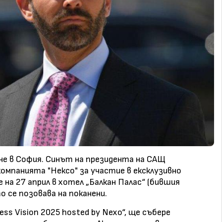
не в София. Синът на президента на САЩ
компанията "Нексо" за участие в ексклузивно
 на 27 април в хотел „Балкан Палас“ (бившия
о се позовава на поканени.
ss Vision 2025 hosted by Nexo“, ще събере