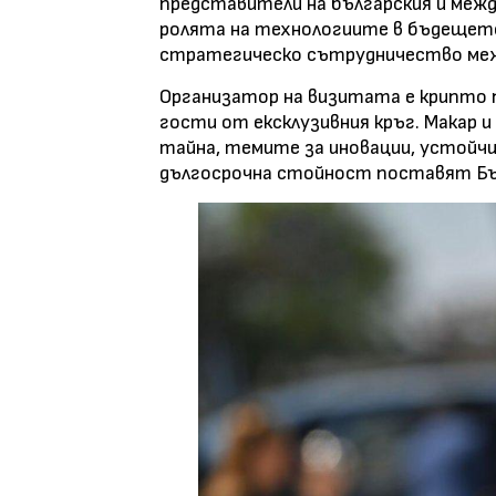
представители на българския и меж
ролята на технологиите в бъдещет
стратегическо сътрудничество меж
Организатор на визитата е крипто 
гости от ексклузивния кръг. Макар 
тайна, темите за иновации, устойчи
дългосрочна стойност поставят Бъл