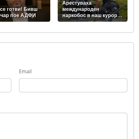
СЛЕДВАНЕ)
Арестуваха
се готви! Бивш
международен
чар пое АДФИ
наркобос в наш курорт
на морето, прекарвал
дрога от Украйна към
ЕС
Email