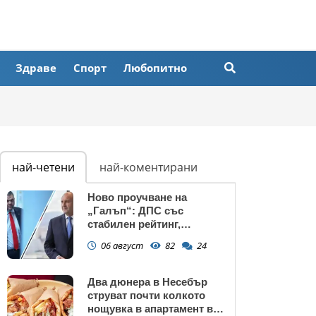
Здраве
Спорт
Любопитно
най-четени
най-коментирани
Ново проучване на
„Галъп“: ДПС със
стабилен рейтинг,
подкрепата към Радев се
06 август
82
24
запазва
Два дюнера в Несебър
струват почти колкото
нощувка в апартамент в