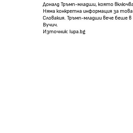
Доналд Тръмп-младши, която включва 
Няма конкретна информация за това с
Словакия. Тръмп-младши вече беше в 
Вучич.
Източник: lupa.bg