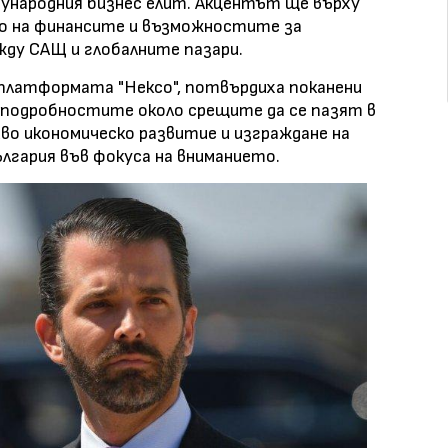
дународния бизнес елит. Акцентът ще върху
о на финансите и възможностите за
ду САЩ и глобалните пазари.
платформата "Нексо", потвърдиха поканени
и подробностите около срещите да се пазят в
во икономическо развитие и изграждане на
гария във фокуса на вниманието.