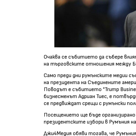
Очаква се събитието да събере влия
на търговските отношения между Б
Само преди дни румънските медии съ
на президента на Съединените амери
Поводът е събитието "Trump Busine
бизнесменът Адриан Тиес, е потвърди
се предвиждат срещи с румънски по
Посещението ще бъде организирано 
президентските избори в Румъния на 
Джи4Медия обяви тогава, че Румъния