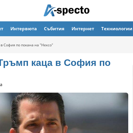
ят
Интервюта
Събития
Интернет
Техниологии
 в София по покана на "Нексо"
 Тръмп каца в София по
а