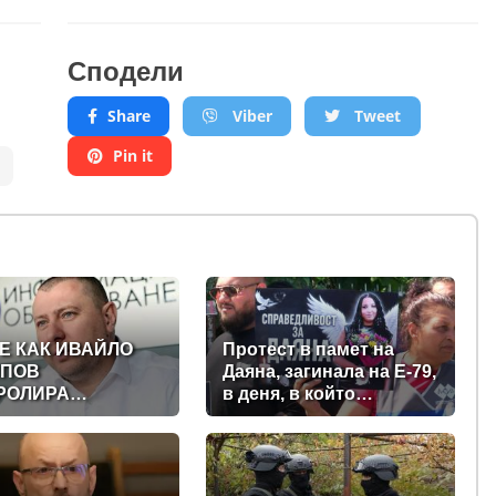
Сподели
Share
Viber
Tweet
Pin it
Е КАК ИВАЙЛО
Протест в памет на
ПОВ
Даяна, загинала на Е-79,
РОЛИРА
в деня, в който
ТАЛНАТА
трябваше да е сватбата
АВА ЗАД ГЪРБА
ѝ (снимки)
ИТЕЛСТВОТО?