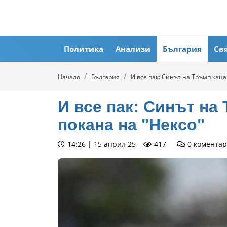
Политика
Анализи
България
Св
Начало
България
И все пак: Синът на Тръмп каца
И все пак: Синът на
покана на "Нексо"
14:26 | 15 април 25
417
0
коментар