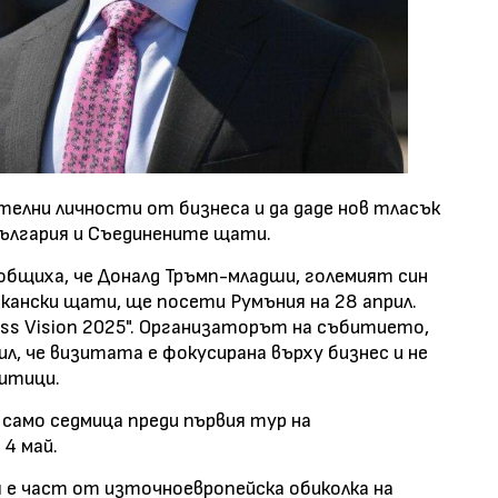
телни личности от бизнеса и да даде нов тласък
ългария и Съединените щати.
общиха, че Доналд Тръмп-младши, големият син
кански щати, ще посети Румъния на 28 април.
ss Vision 2025". Организаторът на събитието,
л, че визитата е фокусирана върху бизнес и не
литици.
само седмица преди първия тур на
4 май.
 е част от източноевропейска обиколка на