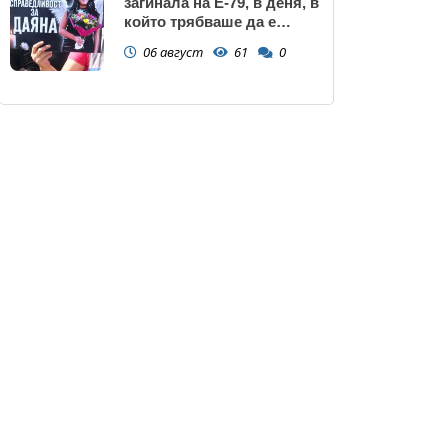
загинала на Е-79, в деня, в
който трябваше да е
сватбата ѝ (снимки)
06 август
61
0