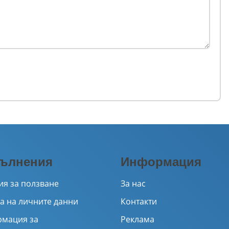
ълнения
Информация
ия за ползване
За нас
а на личните данни
Контакти
мация за
Реклама