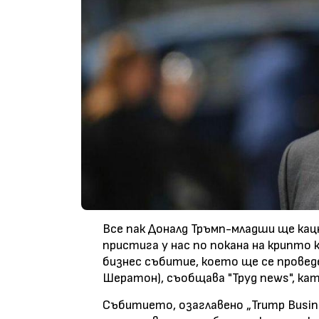
Все пак Доналд Тръмп-младши ще кац
пристига у нас по покана на крипто 
бизнес събитие, което ще се проведе
Шератон), съобщава "Труд news", кат
Събитието, озаглавено „Trump Busine