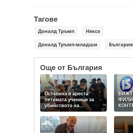
Тагове
Доналд Тръмп
Нексо
Доналд Тръмп-младши
България
Oще от България
Оставиха в ареста
ВИЖТ
петимата ученици за
ФИЛИ
убийството на
КОНТ
Младежкия хълм:
ДИГИ
Измъчвали Георги час,
ДЪРЖ
гаврили се с него и го
НА
обрали
ПРАВ