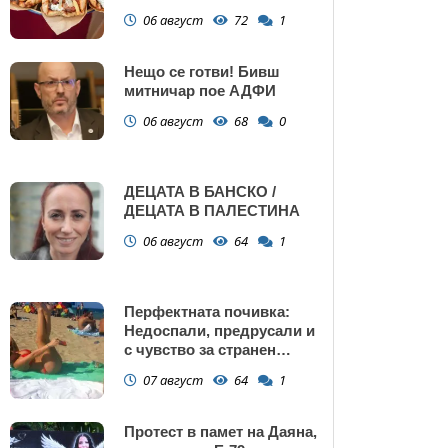
Поморие
06 август
72
1
Нещо се готви! Бивш
митничар пое АДФИ
06 август
68
0
ДЕЦАТА В БАНСКО /
ДЕЦАТА В ПАЛЕСТИНА
06 август
64
1
Перфектната почивка:
Недоспали, предрусали и
с чувство за странен
сърбеж
07 август
64
1
Протест в памет на Даяна,