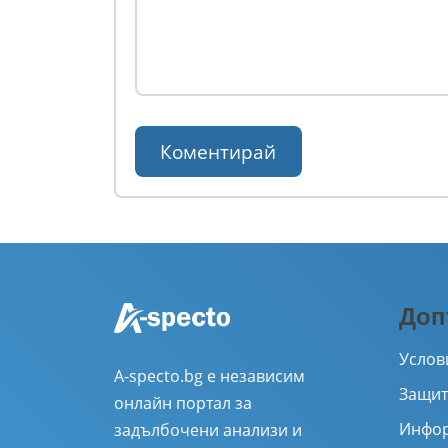
Доп
Услов
A-specto.bg е независим
Защит
онлайн портал за
Инфор
задълбочени анализи и