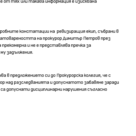
 от тях или такава информация е изисквана
дробните констатации на
ревизиращия екип, събрани в
натовареността на прокурор Димитър Петров през
ла прекомерна и не е представлява пречка за
му задължения.
ва в предложението си до Прокурорска колегия, че с
ор над разследванията и допуснатото забавяне заради
 са допуснати дисциплинарни нарушения съгласно