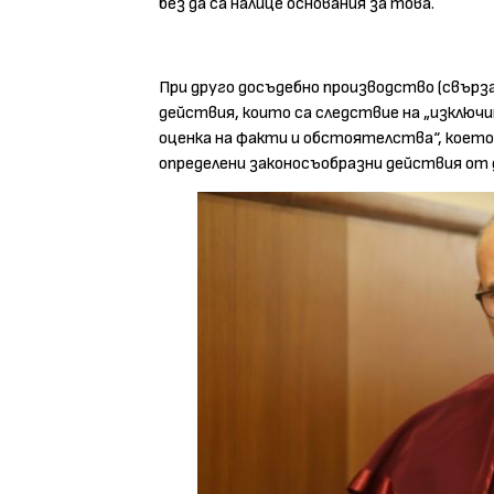
без да са налице основания за това.
При друго досъдебно производство (свърза
действия, които са следствие на „изключ
оценка на факти и обстоятелства“, което
определени законосъобразни действия от 