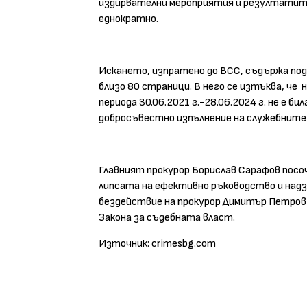
издирвателни мероприятия и резултатите
еднократно.
Искането, изпратено до ВСС, съдържа по
близо 80 страници. В него се изтъква, че
периода 30.06.2021 г.-28.06.2024 г. не е би
добросъвестно изпълнение на служебните 
Главният прокурор Борислав Сарафов посоч
липсата на ефективно ръководство и надз
бездействие на прокурор Димитър Петров
Закона за съдебната власт.
Източник: crimesbg.com