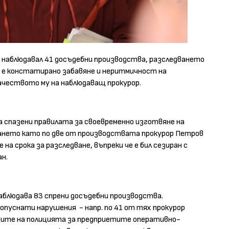
е наблюдавал 41 досъдебни производства, разследването
х е констатирано забавяне и неритмичност на
ачеството му на наблюдаващ прокурор.
а спазени правилата за своевременно изготвяне на
дването като по две от производствата прокурор Петров
на срока за разследване, въпреки че е бил сезиран с
н.
блюдава 83 спрени досъдебни производства.
допуснати нарушения
- напр. по 41 от тях прокурор
аните на полицията за предприетите оперативно-