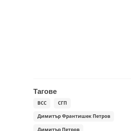
Тагове
ВСС
СГП
Димитър Франтишек Петров
Димитър Петров