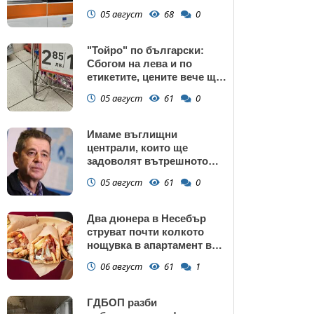
манастир
05 август
68
0
"Тойро" по български:
Сбогом на лева и по
етикетите, цените вече ще
са само в евро
05 август
61
0
Имаме въглищни
централи, които ще
задоволят вътрешното
потребление на ток
05 август
61
0
Два дюнера в Несебър
струват почти колкото
нощувка в апартамент в
Поморие
06 август
61
1
ГДБОП разби