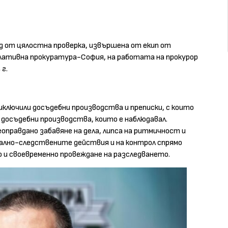
ад от цялостна проверка, извършена от екип от
лативна прокуратура-София, на работата на прокурор
 г.
иключили досъдебни производства и преписки, с които
 досъдебни производства, които е наблюдавал.
оправдано забавяне на дела, липса на ритмичност и
ално-следствените действия и на контрол спрямо
 и своевременно провеждане на разследването.