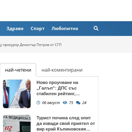
Здраве
Спорт
Любопитно
у прокурор Димитър Петров от СГП
най-четени
най-коментирани
Ново проучване на
„Галъп“: ДПС със
стабилен рейтинг,
подкрепата към Радев се
06 август
75
24
запазва
Турист почина след опит
да извади свой приятел от
вир край Къпиновския