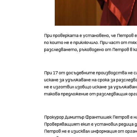
При проверката е установено, че Петров 
по които не е приключило. При част от тя
разследването, ръководено от Петров в к
При 17 от досъдебните производства не с
искане за удължаване на срока за разсле
не е изготвил изобщо искане за удължаване 
такова предложение от разследващия орга
Прокурор Димитър Франтишек Петров е на
Проверяващият екип е установил редица 
Петров не е изисквал информация от орг