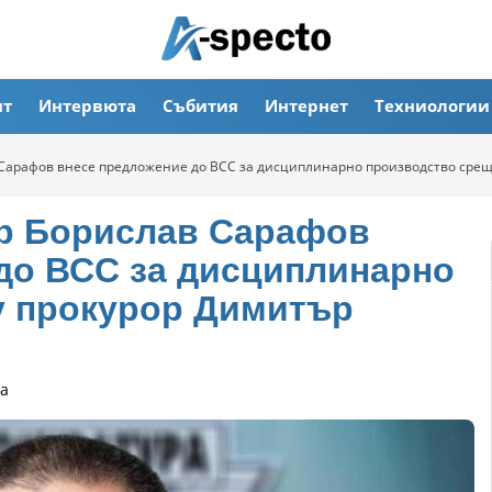
ят
Интервюта
Събития
Интернет
Техниологии
в Сарафов внесе предложение до ВСС за дисциплинарно производство срещ
ор Борислав Сарафов
до ВСС за дисциплинарно
у прокурор Димитър
а