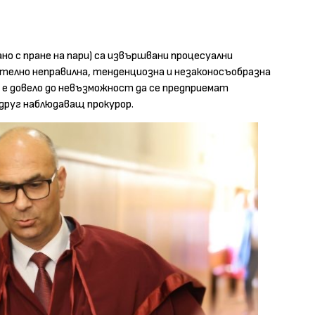
но с пране на пари) са извършвани процесуални
ително неправилна, тенденциозна и незаконосъобразна
 е довело до невъзможност да се предприемат
друг наблюдаващ прокурор.