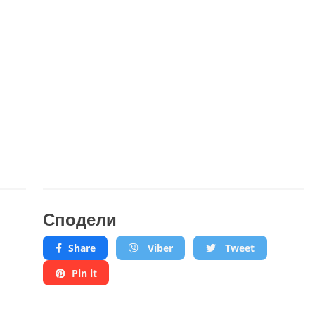
Сподели
Share
Viber
Tweet
Pin it