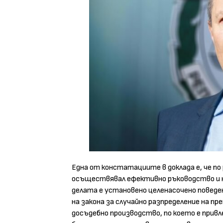
Една от констатациите в доклада е, че по
осъществявал ефективно ръководство и на
делата е установено целенасочено поведен
на закона за случайно разпределение на пр
досъдебно производство, по което е привле