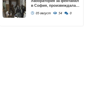
лаборатория за фентанил
в София, произвеждала
до 10 кг на ден за страната
05 август
54
0
(снимки)