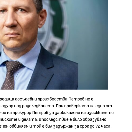
 редица досъдебни производства Петров не е
дзор над разследването. При проверката на едно от
ие на прокурор Петров за заобикаляне на изискването
еписките и делата. Впоследствие е било образувано
чен обвиняем и той е бил задържан за срок до 72 часа,