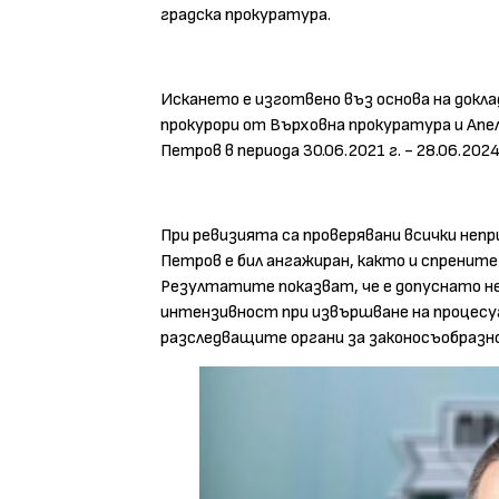
градска прокуратура.
Искането е изготвено въз основа на докл
прокурори от Върховна прокуратура и Апе
Петров в периода 30.06.2021 г. - 28.06.2024
При ревизията са проверявани всички непр
Петров е бил ангажиран, както и спрените
Резултатите показват, че е допуснато не
интензивност при извършване на процесу
разследващите органи за законосъобразно