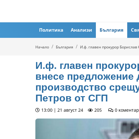
Политика
Анализи
България
Св
Начало
България
И.ф. главен прокурор Борисла
И.ф. главен прокур
внесе предложение 
производство срещ
Петров от СГП
13:00 | 21 август 24
205
0
коментар