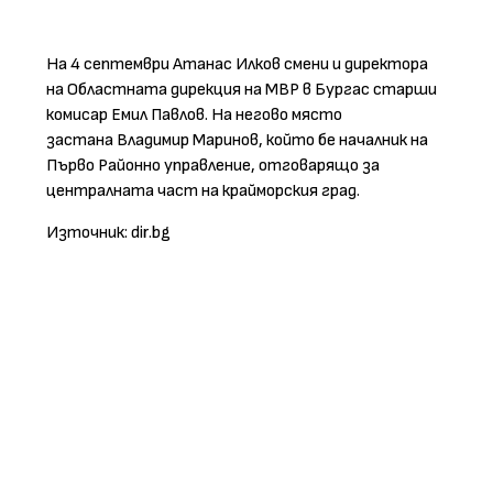
На 4 септември Атанас Илков смени и директора
на Областната дирекция на МВР в Бургас старши
комисар Емил Павлов. На негово място
застана Владимир Маринов, който бе началник на
Първо Районно управление, отговарящо за
централната част на крайморския град.
Източник: dir.bg