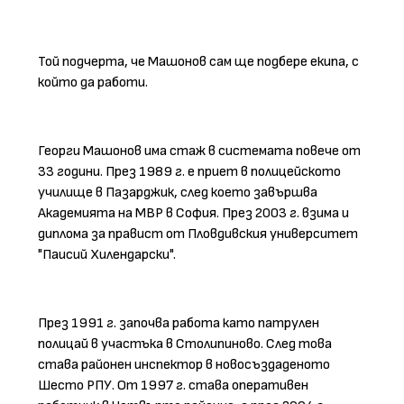
Той подчерта, че Машонов сам ще подбере екипа, с
който да работи.
Георги Машонов има стаж в системата повече от
33 години. През 1989 г. е приет в полицейското
училище в Пазарджик, след което завършва
Академията на МВР в София. През 2003 г. взима и
диплома за правист от Пловдивския университет
"Паисий Хилендарски".
През 1991 г. започва работа като патрулен
полицай в участъка в Столипиново. След това
става районен инспектор в новосъздаденото
Шесто РПУ. От 1997 г. става оперативен