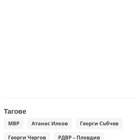
Тагове
МВР
Атанас Илков
Георги Събчев
Георги Чергов
РДВР – Пловдив