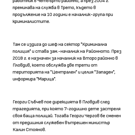
работник в Четвърто районно, а през 2004 г.
преминава на служба в Трето, където в
продължение на 10 години е началник-група при
криминалистите.
Там се издига до шеф на сектор "Криминална
полиция" и става зам.-началник на Районното. През
2018 г. е назначен за началник на Второ районно в
Пловдив, което обслужва две трети от
територията на "Централен" и целия "Западен",
информира "
Марица
".
Георги Събчев пое дирекцията в Пловдив след
трагедията, при която 7-годишно дете застреля
своя баща полицай. Тогава Георги Чергов бе сменен
от предишния служебен вътрешен министър
Калин Стоянов.