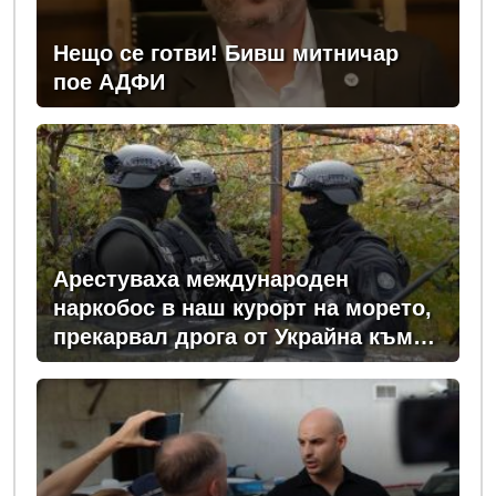
Нещо се готви! Бивш митничар
пое АДФИ
Арестуваха международен
наркобос в наш курорт на морето,
прекарвал дрога от Украйна към
ЕС