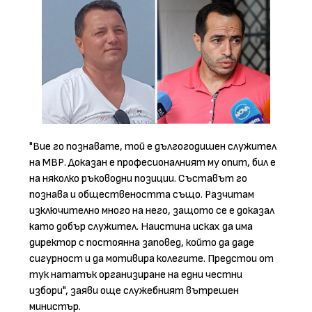
"Вие го познавате, той е дългогодишен служител
на МВР. Доказан е професионалният му опит, бил е
на няколко ръководни позиции. Съставът го
познава и обществеността също. Разчитам
изключително много на него, защото се е доказал
като добър служител. Наистина исках да има
директор с постоянна заповед, който да даде
сигурност и да мотивира колегите. Предстои от
тук нататък организиране на едни честни
избори", заяви още служебният вътрешен
министър.