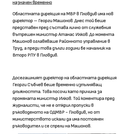
назначен временно
Областната дирекция на МВР в Пловдив има нов
директор – Георги Машонов. Днес той беше
представен пред състава лично от служебния
вътрешен министър Атанас Илков. До момента
Машонов оглавяваше Районното управление в
Труд, а преди това дълги години бе началник на
Второ РПУ в Пловдив.
Досегашният директор на областната дирекция
Георги Събчев беше временно изпълняващ
длъжността. Това посочи като причина за
промяната министър Илков. Той коментира пред
журналисти, че не е открил пропуски в
ръководеното на ОДМВР - Пловдив, но от
министерството искали да има постоянен
ръководител и се спрели на Машонов.