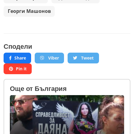
Георги Машонов
Сподели
Share
Viber
Tweet
Pin it
Oще от България