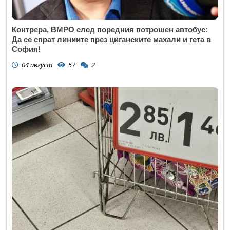
Контрера, ВМРО след поредния потрошен автобус:
Да се спрат линиите през циганските махали и гета в
София!
04 август
57
2