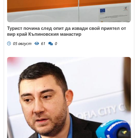
Турист почина след опит да извади свой приятел от
вир край Къпиновския манастир
05 август
61
0