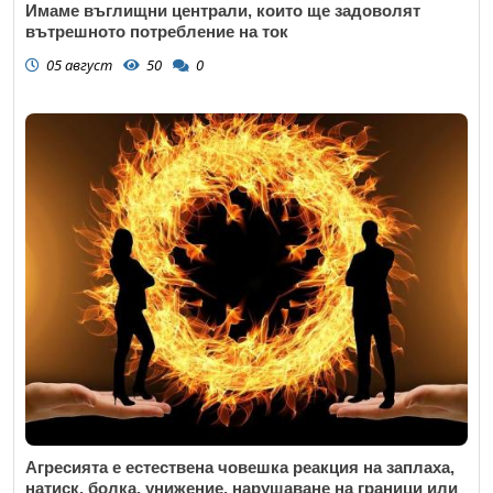
Имаме въглищни централи, които ще задоволят
вътрешното потребление на ток
05 август
50
0
Агресията е естествена човешка реакция на заплаха,
натиск, болка, унижение, нарушаване на граници или