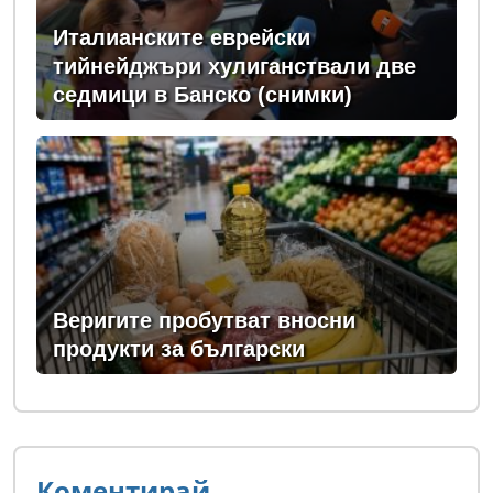
Италианските еврейски
тийнейджъри хулиганствали две
седмици в Банско (снимки)
Веригите пробутват вносни
продукти за български
Коментирай