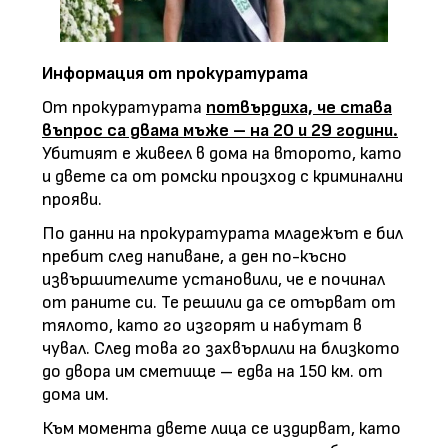
Информация от прокуратурата
От прокуратурата
потвърдиха, че става
въпрос са двама мъже – на 20 и 29 години.
Убитият е живеел в дома на второто, като
и двете са от ромски произход с криминални
прояви.
По данни на прокуратурата младежът е бил
пребит след напиване, а ден по-късно
извършителите установили, че е починал
от раните си. Те решили да се отърват от
тялото, като го изгорят и набутат в
чувал. След това го захвърлили на близкото
до двора им сметище – едва на 150 км. от
дома им.
Към момента двете лица се издирват, като