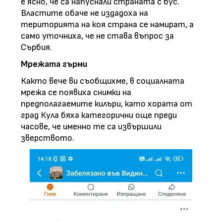
е ясно, че са напуснали страната с бус.
Властите обаче не издадоха на
територията на коя страна се намират, а
само уточниха, че не става въпрос за
Сърбия.
Мрежата гърми
Както вече ви съобщихме, в социалната
мрежа се появиха снимки на
предполагаемите килъри, като хората от
град Кула бяха категорични още преди
часове, че именно те са извършили
зверството.