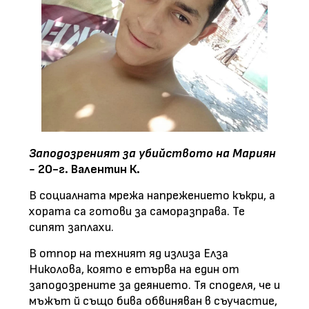
Заподозреният за убийството на Мариян
-
20-г. Валентин К.
В социалната мрежа напрежението къкри, а
хората са готови за саморазправа. Те
сипят заплахи.
В отпор на техният яд излиза Елза
Николова, която е етърва на един от
заподозрените за деянието. Тя споделя, че и
мъжът й също бива обвиняван в съучастие,