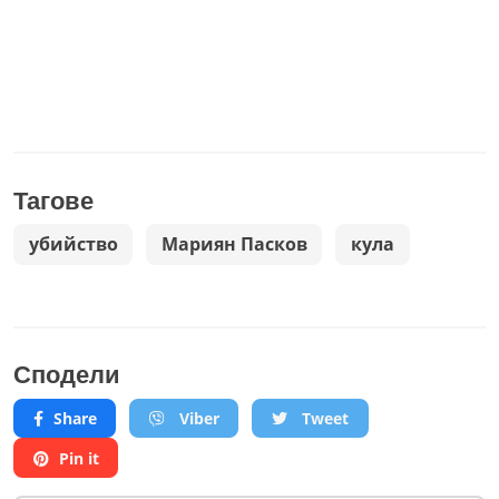
Тагове
убийство
Мариян Пасков
кула
Сподели
Share
Viber
Tweet
Pin it