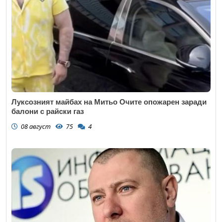
Луксозният майбах на Митьо Очите опожарен заради
балони с райски газ
08 август
75
4