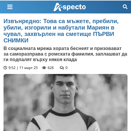
Извънредно: Това са мъжете, пребили,
убили, изгорили и набутали Мариян в
чувал, захвърлен на сметище ПЪРВИ
СНИМКИ
В социалната мрежа хората беснеят и призовават
за саморазправа с ромската фамилия, заплашват да
ги подпалят върху някоя клада
9:52 | 11 март 25
626
0