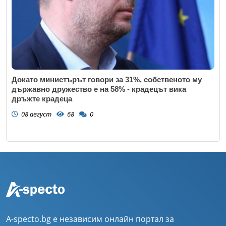
Докато министърът говори за 31%, собственото му
държавно дружество е на 58% - крадецът вика
дръжте крадеца
08 август
68
0
A-specto.bg е независим онлайн портал за