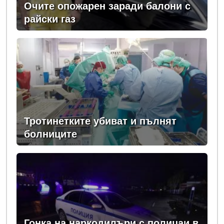
Очите опожарен заради балони с
райски газ
Тротинетките убиват и пълнят
болниците
Гонка на наркодилъри с полицаи в