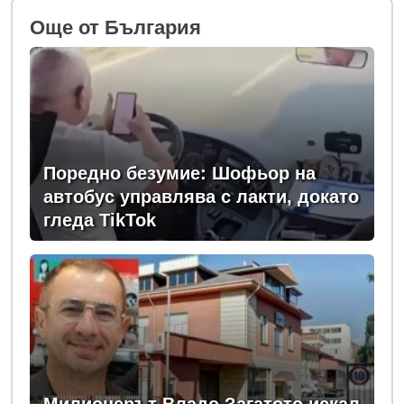
Oще от България
Поредно безумие: Шофьор на
автобус управлява с лакти, докато
гледа TikTok
Милионерът Владо Загатото искал