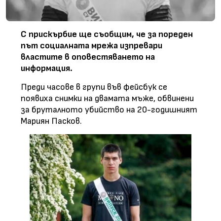
С прискърбие ще съобщим, че за пореден
път социалната мрежа изпревари
властите в оповестяването на
информация.
Преди часове в групи във фейсбук се
появиха снимки на двамата мъже, обвинени
за бруталното убийство на 20-годишният
Мариян Пасков.