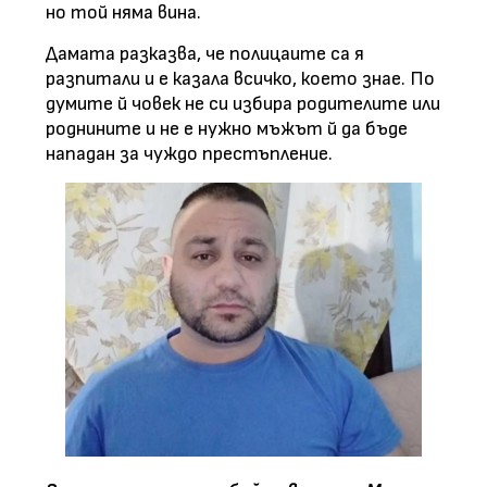
но той няма вина.
Дамата разказва, че полицаите са я
разпитали и е казала всичко, което знае. По
думите й човек не си избира родителите или
роднините и не е нужно мъжът й да бъде
нападан за чуждо престъпление.