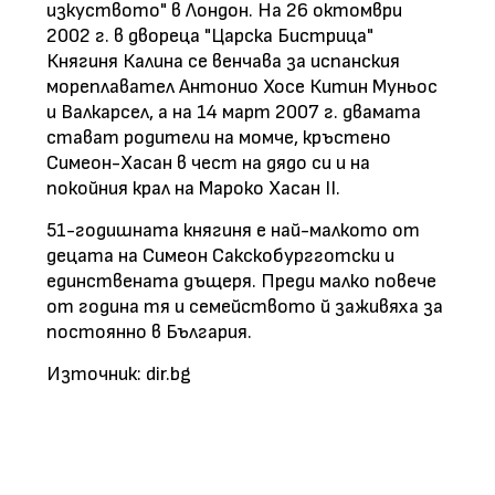
изкуството" в Лондон. На 26 октомври
2002 г. в двореца "Царска Бистрица"
Княгиня Калина се венчава за испанския
мореплавател Антонио Хосе Китин Муньос
и Валкарсел, а на 14 март 2007 г. двамата
стават родители на момче, кръстено
Симеон-Хасан в чест на дядо си и на
покойния крал на Мароко Хасан ІІ.
51-годишната княгиня е най-малкото от
децата на Симеон Сакскобургготски и
единствената дъщеря. Преди малко повече
от година тя и семейството й заживяха за
постоянно в България.
Източник: dir.bg