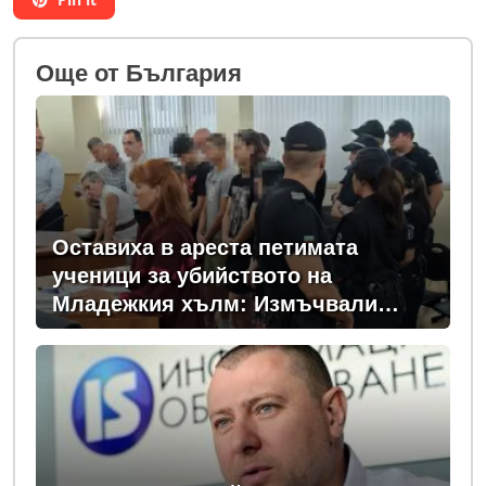
Oще от България
Оставиха в ареста петимата
ученици за убийството на
Младежкия хълм: Измъчвали
Георги час, гаврили се с него и го
обрали