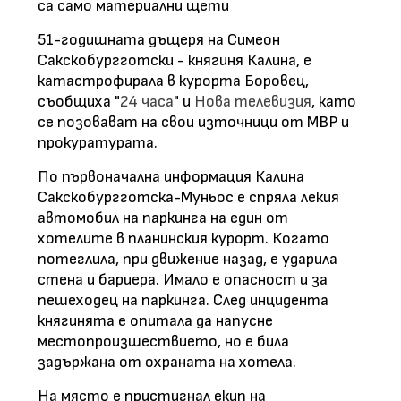
са само материални щети
51-годишната дъщеря на Симеон
Сакскобургготски - княгиня Калина, е
катастрофирала в курорта Боровец,
съобщиха "
24 часа
" и
Нова телевизия
, като
се позовават на свои източници от МВР и
прокуратурата.
По първоначална информация Калина
Сакскобургготска-Муньос е спряла лекия
автомобил на паркинга на един от
хотелите в планинския курорт. Когато
потеглила, при движение назад, е ударила
стена и бариера. Имало е опасност и за
пешеходец на паркинга. След инцидента
княгинята е опитала да напусне
местопроизшествието, но е била
задържана от охраната на хотела.
На място е пристигнал екип на