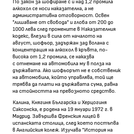
По закон за шофиране с и над 1,2 промила
алкохол се носи наказателна, а не
административна отговорност. Освен
"лишаване от свобода" и глоба от 200 до
1000 лева след промените в Наказателния
кодекс, влезли в сила от началото на
август, шофьор, задържан зад волана с
концентрация на алкохол в кръвта, по-
висока от 1,2 промила, се наказва
с отнемане на автомобила му в полза на
държавата. Ако шофьорът не е собственик
на автомобила, който управлява, той ще
трябва да плати на държавата сума, равна
на стойността на превозното средство.
Калина, Княгиня Българска и Херцогиня
Саксонска, е родена на 19 януари 1972 г. в
Мадрид. Завършва Френския лицей в
испанската столица, след което постъпва
в Английския колеж. Изучава "История на