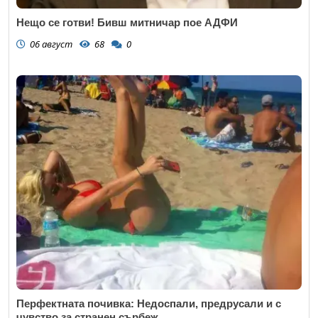
Нещо се готви! Бивш митничар пое АДФИ
06 август
68
0
Перфектната почивка: Недоспали, предрусали и с
чувство за странен сърбеж