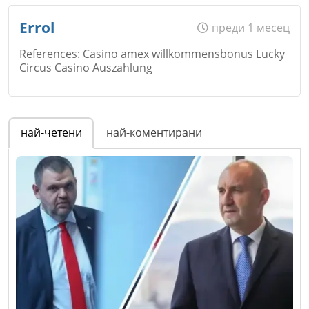
Errol
преди 1 месец
References: Casino amex willkommensbonus Lucky
Circus Casino Auszahlung
Име
*
най-четени
най-коментирани
Email
Коментар
*