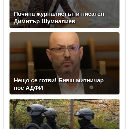
Почина журналистът и писател
Димитър Шумналиев
Нещо се готви! Бивш митничар
пое АДФИ