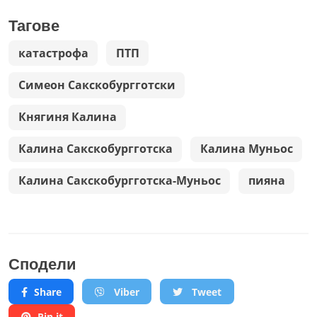
Тагове
катастрофа
ПТП
Симеон Сакскобургготски
Княгиня Калина
Калина Сакскобургготска
Калина Муньос
Калина Сакскобургготска-Муньос
пияна
Сподели
Share
Viber
Tweet
Pin it