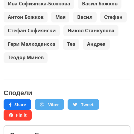
Ива Софиянска-Божкова
Васил Божков
Антон Божков
Мая
Васил
Стефан
Стефан Софиянски
Никол Станкулова
Гери Малкоданска
Теа
Андреа
Теодор Минев
Сподели
Share
Viber
Tweet
Pin it