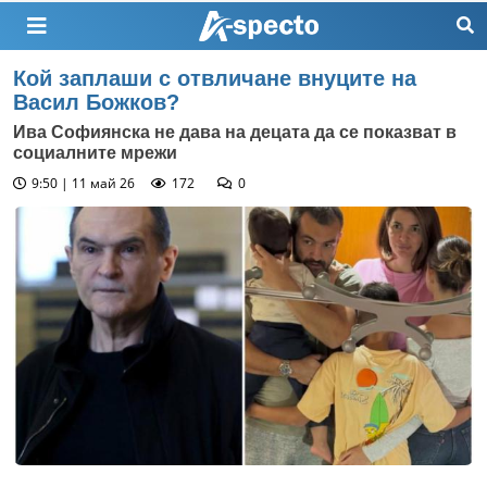
Кой заплаши с отвличане внуците на
Васил Божков?
Ива Софиянска не дава на децата да се показват в
социалните мрежи
9:50 | 11 май 26
172
0