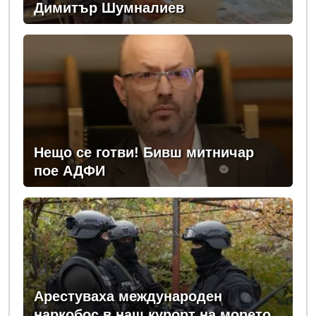
Димитър Шумналиев
Нещо се готви! Бивш митничар
пое АДФИ
Арестуваха международен
наркобос в наш курорт на морето,