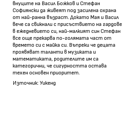
внуците на Васил Божков и Стефан
Софиянски да живеят под засилена охрана
от най-ранна възраст. Докато Мая и Васил
вече са свикнали с присъствието на гардове
в ежедневието си, най-малкият син Стефан
все още прекарва по-голямата част от
времето си с майка си. Въпреки че децата
проявяват таланти в музиката и
математиката, родителите им са
категорични, че сигурността остава
техен основен приоритет.
Източник: Уикенд