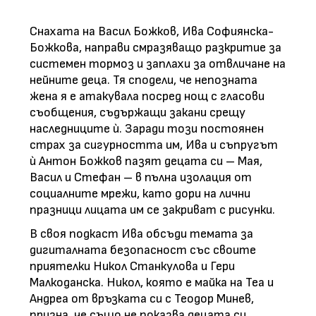
Снахата на Васил Божков, Ива Софиянска-
Божкова, направи смразяващо разкритие за
системен тормоз и заплахи за отвличане на
нейните деца. Тя сподели, че непозната
жена я е атакувала посред нощ с гласови
съобщения, съдържащи закани срещу
наследниците ѝ. Заради този постоянен
страх за сигурността им, Ива и съпругът
ѝ Антон Божков пазят децата си – Мая,
Васил и Стефан – в пълна изолация от
социалните мрежи, като дори на лични
празници лицата им се закриват с рисунки.
В своя подкаст Ива обсъди темата за
дигиталната безопасност със своите
приятелки Никол Станкулова и Гери
Малкоданска. Никол, която е майка на Теа и
Андреа от връзката си с Теодор Минев,
призна, че също не показва децата си