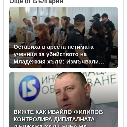
Oще от България
Оставиха в ареста петимата
ученици за убийството на
Младежкия хълм: Измъчвали
Георги час, гаврили се с него и го
обрали
ВИЖТЕ КАК ИВАЙЛО ФИЛИПОВ
КОНТРОЛИРА ДИГИТАЛНАТА
ДЪРЖАВА ЗАД ГЪРБА НА