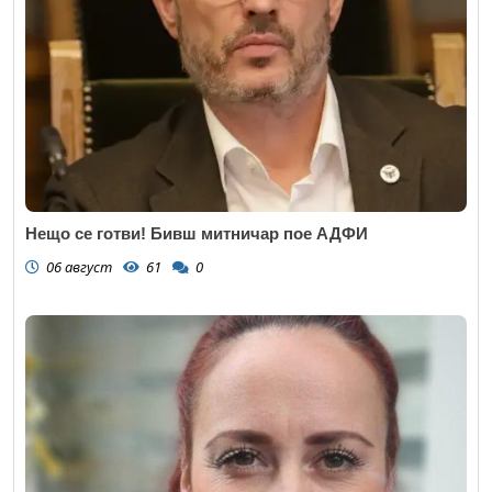
Нещо се готви! Бивш митничар пое АДФИ
06 август
61
0