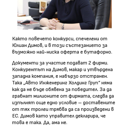
Както повечето конкурси, спечелени от
Юлиан Димов, и в този състезанието за
възможно най-ниска оферта е бутафорно.
Документи за участие подават 2 фирми.
Конкурентът на Димов, макар и утвърдена
западна компания, е набързо отстранен.
Така „Авто Инженеринг Холдинг Груп“ няма
как да не бъде обявена за победител. За да
грабнат милионите от фирмата, следва да
изпълнят още едно условие – доставените
от тях тролеи трябва да са произведени в
ЕС. Димов като управител декларира, че
това е така. Да, ама не.