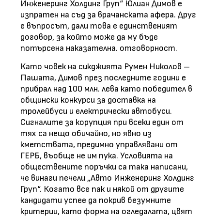
Инженеринг Холдинг Груп“ Юлиан Димов е
изпратен на съд за врачанската афера. Друг
е въпросът, дали това е единственият
договор, за който може да му бъде
потърсена наказателна. отговорност.
Като човек на сикджията Румен Николов –
Пашата, Димов през последните години е
прибрал над 100 млн. лева като победител в
общински конкурси за доставка на
тролейбуси и електрически автобуси.
Сигналите за корупция при всеки един от
тях са нещо обичайно, но явно из
кметствата, предимно управлявани от
ГЕРБ, въобще не им пука. Условията на
обществените поръчки са така написани,
че винаги печели „Авто Инженеринг Холдинг
Груп“. Когато все пак и някой от другите
кандидати успее да покрив безумните
критерии, като форма на огледалата, цвят