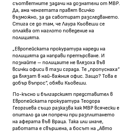
съответните задачи на дознатели от МВР.
Да, ама ченгетата правят всичко
възможно, за да саботират разследването.
Стига се до там, че Лаура Кьовеши се
оплаква от наглото поведение на
полицията.
„Европейската прокуратура нареди на
полицията да направи претърсване. И
познайте – полицаите не влязоха във
всички офиси в тази сграда. Те „пропуснаха“
да влязат в най-важния офис. Защо? Това е
добър въпрос“, обяви Кьовеши.
По-късно и българският представител в
Европейската прокуратура Теодора
Георгиева също разказва как МВР всячески е
опитало да им попречи при разплитането
на аферата във Враца. Така или иначе,
работата е свършена, а босът на „Авто