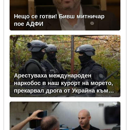
Нещо се готви! Бивш митничар
пое АДФИ
Арестуваха международен
наркобос в наш курорт на морето,
прекарвал дрога от Украйна към
ЕС