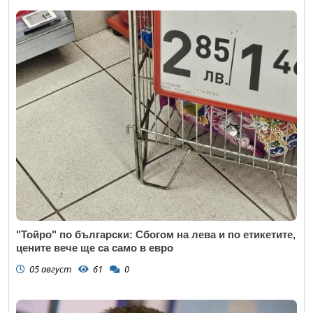
"Тойро" по български: Сбогом на лева и по етикетите,
цените вече ще са само в евро
05 август
61
0