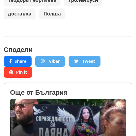
Теодора Георгиева
тролейбуси
доставка
Полша
Сподели
Share
Viber
Tweet
Pin it
Oще от България