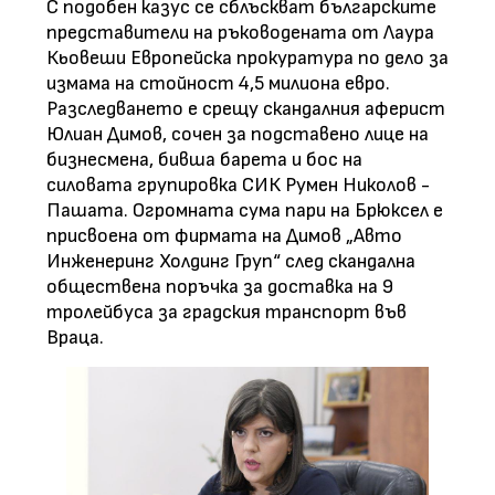
С подобен казус се сблъскват българските
представители на ръководената от Лаура
Кьовеши Европейска прокуратура по дело за
измама на стойност 4,5 милиона евро.
Разследването е срещу скандалния аферист
Юлиан Димов, сочен за подставено лице на
бизнесмена, бивша барета и бос на
силовата групировка СИК Румен Николов -
Пашата. Огромната сума пари на Брюксел е
присвоена от фирмата на Димов „Авто
Инженеринг Холдинг Груп“ след скандална
обществена поръчка за доставка на 9
тролейбуса за градския транспорт във
Враца.