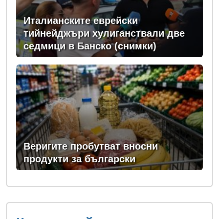
Италианските еврейски
тийнейджъри хулиганствали две
седмици в Банско (снимки)
Веригите пробутват вносни
продукти за български