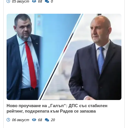
05 август
68
0
Откажи
Ново проучване на „Галъп“: ДПС със стабилен
рейтинг, подкрепата към Радев се запазва
06 август
68
20