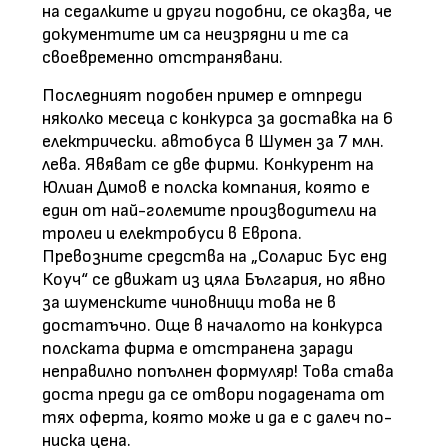
на седалките и други подобни, се оказва, че
документите им са неизрядни и те са
своевременно отстранявани.
Последният подобен пример е отпреди
няколко месеца с конкурса за доставка на 6
електрически. автобуса в Шумен за 7 млн.
лева. Явяват се две фирми. Конкурент на
Юлиан Димов е полска компания, която е
един от най-големите производители на
тролеи и електробуси в Европа.
Превозните средства на „Соларис Бус енд
Коуч“ се движат из цяла България, но явно
за шуменските чиновници това не в
достатъчно. Още в началото на конкурса
полската фирма е отстранена заради
неправилно попълнен формуляр! Това става
доста преди да се отвори подадената от
тях оферта, която може и да е с далеч по-
ниска цена.