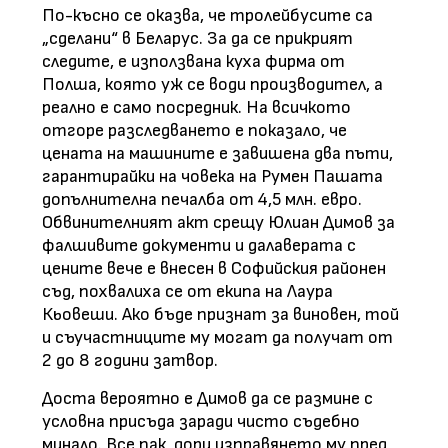
По-късно се оказва, че тролейбусите са
„сделани“ в Беларус. За да се прикрият
следите, е използвана куха фирма от
Полша, която уж се води производител, а
реално е само посредник. На всичкото
отгоре разследването е показало, че
цената на машините е завишена два пъти,
гарантирайки на човека на Румен Пашата
допълнителна печалба от 4,5 млн. евро.
Обвинителният акт срещу Юлиан Димов за
фалшивите документи и далаверата с
цените вече е внесен в Софийския районен
съд, похвалиха се от екипа на Лаура
Кьовеши. Ако бъде признат за виновен, той
и съучастниците му могат да получат от
2 до 8 години затвор.
Доста вероятно е Димов да се размине с
условна присъда заради чисто съдебно
минало. Все пак, дори изправянето му пред