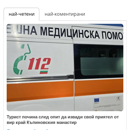
Име
*
най-четени
най-коментирани
Email
Коментар
*
Турист почина след опит да извади свой приятел от
вир край Къпиновския манастир