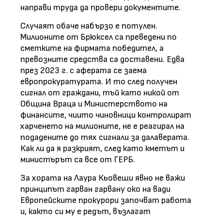
направи труда да провери документите.
Случаят обаче набързо е потулен.
Милионите от Брюксел са преведени по
сметките на фирмата победител, а
превозните средства са доставени. Едва
през 2023 г. с аферата се заема
европрокуратурата. И то след получен
сигнал от граждани, тъй като никой от
Община Враца и Министерството на
финансите, чиито чиновници контролират
харченето на милионите, не е реагирал на
подадените до тях сигнали за далаверата.
Как ли да я разкрият, след като кметът и
министърът са все от ГЕРБ.
За хората на Лаура Кьовеши явно не важи
принципът гарван гарвану око на вади
Европейските прокурори започват работа
и, както си му е редът, възлагат