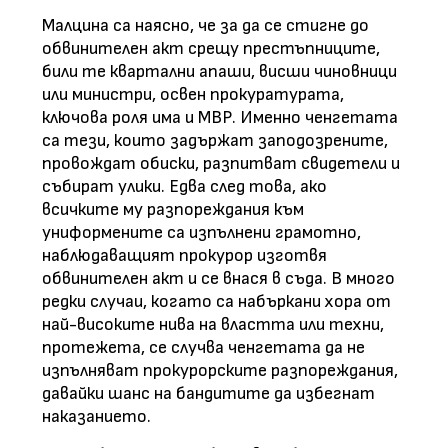
Малцина са наясно, че за да се стигне до
обвинителен акт срещу престъпниците,
били те квартални апаши, висши чиновници
или министри, освен прокуратурата,
ключова роля има и МВР. Именно ченгетата
са тези, които задържат заподозрените,
провождат обиски, разпитват свидетели и
събират улики. Едва след това, ако
всичките му разпореждания към
униформените са изпълнени грамотно,
наблюдаващият прокурор изготвя
обвинителен акт и се внася в съда. В много
редки случаи, когато са набъркани хора от
най-високите нива на властта или техни,
протежета, се случва ченгетата да не
изпълняват прокурорските разпореждания,
давайки шанс на бандитите да избегнат
наказанието.