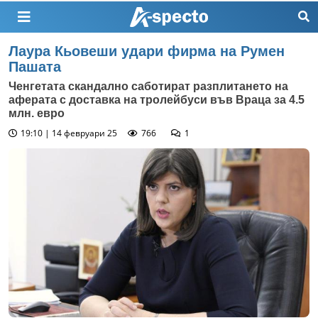
Лаура Кьовеши удари фирма на Румен
Пашата
Ченгетата скандално саботират разплитането на
аферата с доставка на тролейбуси във Враца за 4.5
млн. евро
19:10 | 14 февруари 25
766
1