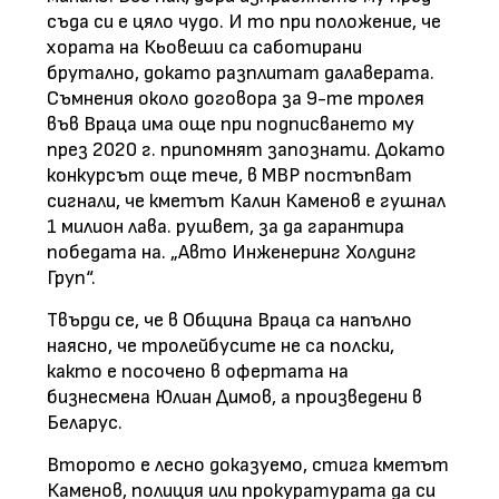
съда си е цяло чудо. И то при положение, че
хората на Кьовеши са саботирани
брутално, докато разплитат далаверата.
Съмнения около договора за 9-те тролея
във Враца има още при подписването му
през 2020 г. припомнят запознати. Докато
конкурсът още тече, в МВР постъпват
сигнали, че кметът Калин Каменов е гушнал
1 милион лава. рушвет, за да гарантира
победата на. „Авто Инженеринг Холдинг
Груп“.
Твърди се, че в Община Враца са напълно
наясно, че тролейбусите не са полски,
както е посочено в офертата на
бизнесмена Юлиан Димов, а произведени в
Беларус.
Второто е лесно доказуемо, стига кметът
Каменов, полиция или прокуратурата да си