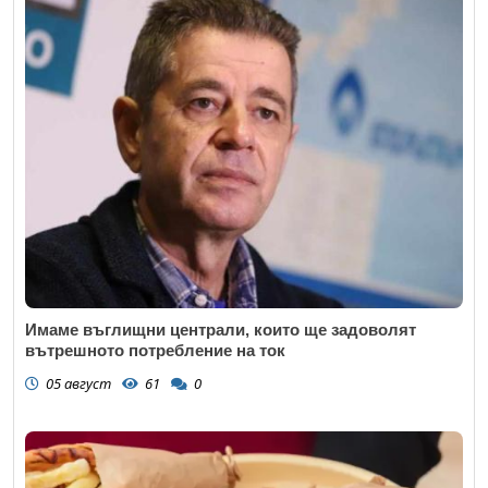
Имаме въглищни централи, които ще задоволят
вътрешното потребление на ток
05 август
61
0