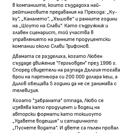
в компаниите, които създадоха най-
рейтинговите предавания на Прехода: „Ку-
ку“, „Каналето“, „Хъшове“ и ранните години
на „Шоуто на Слави“. Като съдружник и
главен сценарист, той участва в
управлението на ранните продуцентски
компании около Слави Трифонов.
Двамата се разделиха, когато Любен
създаде движение "Гергьовден" през 1996 г.
Според свидетели на разпада Дългия тогава
брои на партньора си 200 000 долара кеш, а
Дилов обещава 5 години да не се занимава с
телевизия.
Когато "забраната" отпада, Любо се
изявява като продуцент и водещ на
авторски формати като токшоуто
„Удавете водещия“ и сатиричното
„Пуснете водата“. И двете са пълен провал