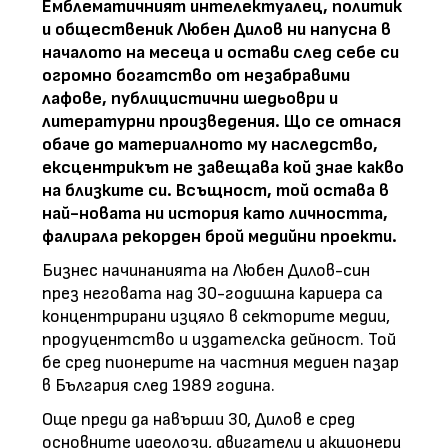
Емблематичният интелектуалец, политик
и общественик Любен Дилов ни напусна в
началото на месеца и остави след себе си
огромно богатство от незабравими
лафове, публицистични шедьоври и
литературни произведения. Що се отнася
обаче до материалното му наследство,
ексцентрикът не завещава кой знае какво
на близките си. Всъщност, той остава в
най-новата ни история като личността,
фалирала рекорден брой медийни проекти.
Бизнес начинанията на Любен Дилов-син
през неговата над 30-годишна кариера са
концентрирани изцяло в секторите медии,
продуцентство и издателска дейност. Той
бе сред пионерите на частния медиен пазар
в България след 1989 година.
Още преди да навърши 30, Дилов е сред
основните идеолози, двигатели и акционери