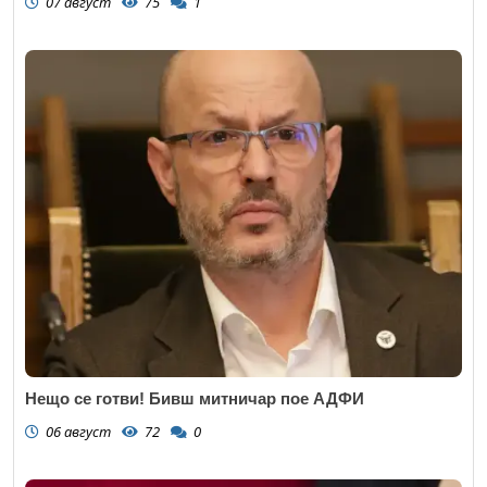
07 август
75
1
Нещо се готви! Бивш митничар пое АДФИ
06 август
72
0