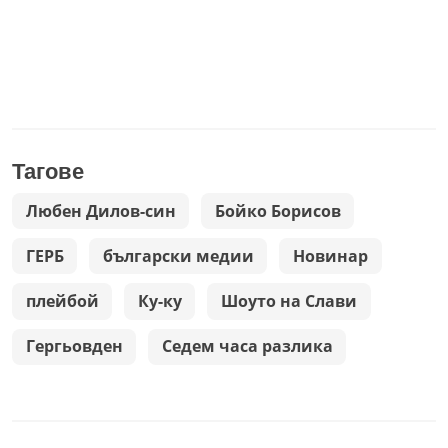
Тагове
Любен Дилов-син
Бойко Борисов
ГЕРБ
български медии
Новинар
плейбой
Ку-ку
Шоуто на Слави
Гергьовден
Седем часа разлика