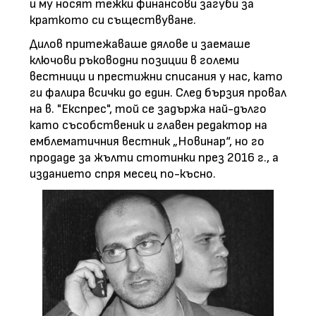
и му носят тежки финансови загуби за
краткото си съществуване.
Дилов притежаваше дялове и заемаше
ключови ръководни позиции в големи
вестници и престижни списания у нас, като
ги фалира всички до един. След бързия провал
на в. "Експрес", той се задържа най-дълго
като съсобственик и главен редактор на
емблематичния вестник „Новинар“, но го
продаде за жълти стотинки през 2016 г., а
изданието спря месец по-късно.