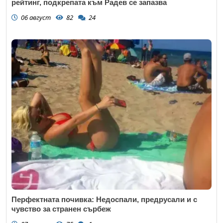
рейтинг, подкрепата към Радев се запазва
06 август
82
24
Перфектната почивка: Недоспали, предрусали и с
чувство за странен сърбеж