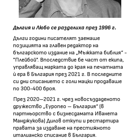
Дългия и Любо се разделиха през 1996 г.
Дълги години писателят заемаше
позицията на главен редактор на
българското издание на „Мъжката библия“ -
"Плейбой". Впоследствие бе част от екипа,
управляващ марката до края на печатната
ѝ ера в България през 2021 г. В последните
си дни списанието с голи мацки продаваше
по 300-400 броя.
През 2020–2021 г. чрез новосъздаденото
дружество „Еуропео – България“ (в
партньорство с бизнесдамата Иванета
Манджукова) Дилов откупи и рестартира
правата за издаване на престижното
италианско списание в България.