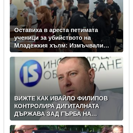
Оставиха в ареста петимата
ученици за убийството на
Младежкия хълм: Измъчвали
Георги час, гаврили се с него и го
обрали
ВИЖТЕ КАК ИВАЙЛО ФИЛИПОВ
КОНТРОЛИРА ДИГИТАЛНАТА
ДЪРЖАВА ЗАД ГЪРБА НА
ПРАВИТЕЛСТВОТО?
(РАЗСЛЕДВАНЕ)