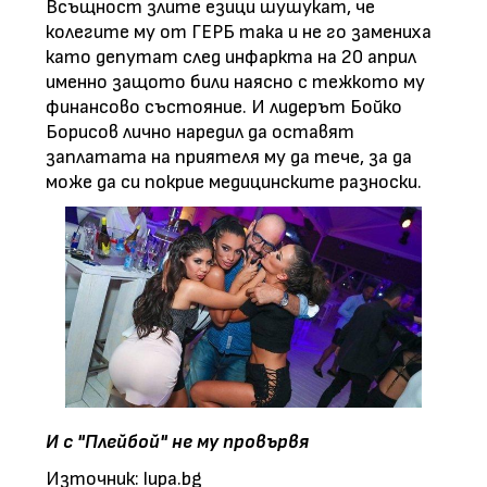
Всъщност злите езици шушукат, че
колегите му от ГЕРБ така и не го замениха
като депутат след инфаркта на 20 април
именно защото били наясно с тежкото му
финансово състояние. И лидерът Бойко
Борисов лично наредил да оставят
заплатата на приятеля му да тече, за да
може да си покрие медицинските разноски.
И с "Плейбой" не му провървя
Източник: lupa.bg