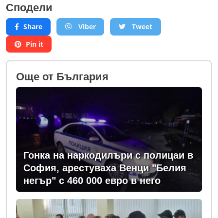
Сподели
Share
Viber
Tweet
Pin it
Oще от България
Гонка на наркодилъри с полицаи в
София, арестуваха Венци "Белия
негър" с 460 000 евро в него