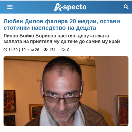
Любен Дилов фалира 20 медии, остави
стотинки наследство на децата
Лично Бойко Борисов настоял депутатската
заплата на приятеля му да тече до самия му край
14:30 | 10 юни 26
154
0