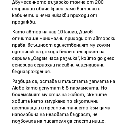
Двумесечното гъзарско томче от 200
страници обаче краси само витрини и
кабинети и няма никакви приходи от
продажби.
Като автор на над 10 книги, Дилов
отчиташе минимални приходи от авторски
права. всъщност единственият му голям
източник на доходи беше сценарият на
сериала „Седем часа разлика“, който до днес
генерира сериозни пасивни лицензионни
възнаграждения.
Разбира се, остава и тлъстата заплата на
Любо като депутат в 8 парламента. Но
бохемският му стил на живот, скъпите
хобита като гмуркане по екзотични
дестинации и предпочитанието към дами
наполовина на неговата възраст, не
позволиха на писателя да спести нищо.