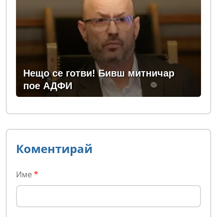
Нещо се готви! Бивш митничар
пое АДФИ
Коментирай
Име
*