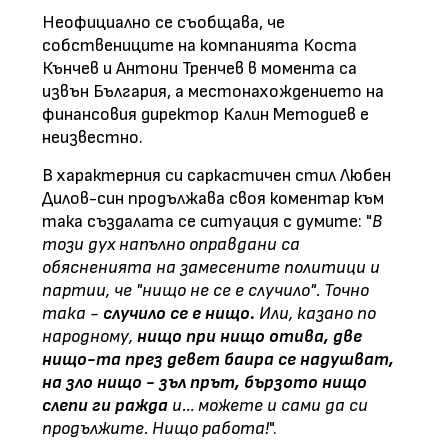
Неофициално се съобщава, че
собствениците на компанията Коста
Кънчев и Антони Тренчев в момента са
извън България, а местонахождението на
финансовия директор Калин Методиев е
неизвестно.
В характерния си саркастичен стил Любен
Дилов-син продължава своя коментар към
така създалата се ситуация с думите: "
В
този дух напълно оправдани са
обясненията на замесените политици и
партии, че "нищо не се е случило". Точно
така -
случило се е нищо.
Или, казано по
народному,
нищо при нищо отива, две
нищо-та през девет баира се надушват,
на зло нищо - зъл прът, бързото нищо
слепи ги ражда
и… можете и сами да си
продължите. Нищо работа!
".