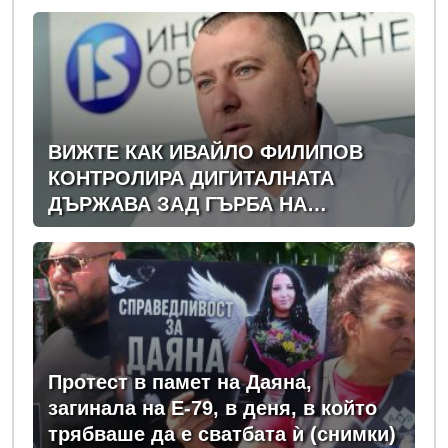
Георги час, гаврили се с него и го
обрали
ВИЖТЕ КАК ИВАЙЛО ФИЛИПОВ
КОНТРОЛИРА ДИГИТАЛНАТА
ДЪРЖАВА ЗАД ГЪРБА НА
ПРАВИТЕЛСТВОТО?
(РАЗСЛЕДВАНЕ)
Протест в памет на Даяна,
загинала на Е-79, в деня, в който
трябваше да е сватбата ѝ (снимки)