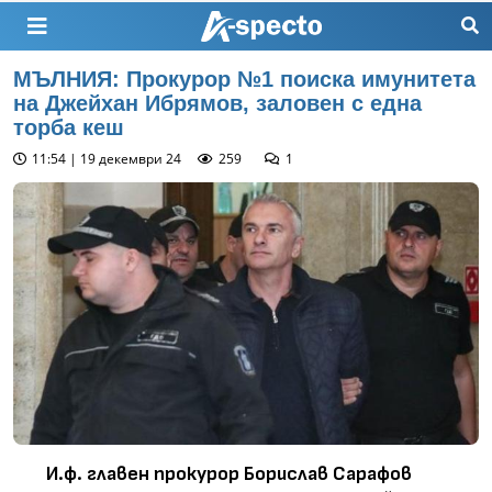
МЪЛНИЯ: Прокурор №1 поиска имунитета
на Джейхан Ибрямов, заловен с една
торба кеш
11:54 | 19 декември 24
259
1
И.ф. главен прокурор Борислав Сарафов