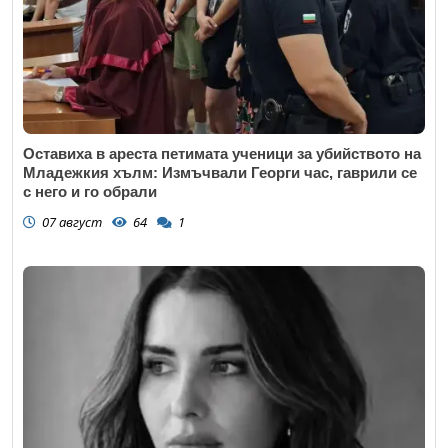
Оставиха в ареста петимата ученици за убийството на
Младежкия хълм: Измъчвали Георги час, гаврили се
с него и го обрали
07 август
64
1