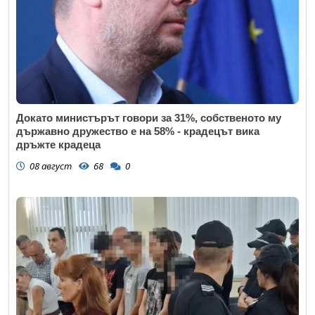
Докато министърът говори за 31%, собственото му
държавно дружество е на 58% - крадецът вика
дръжте крадеца
08 август
68
0