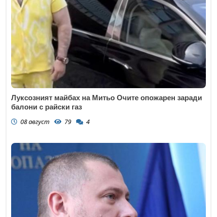
Луксозният майбах на Митьо Очите опожарен заради
балони с райски газ
08 август
79
4