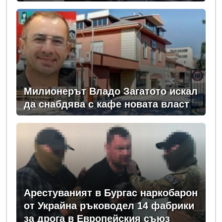
Милионерът Владо Загатото искал
да снабдява с кафе новата власт
Арестуваният в Бургас наркобарон
от Украйна ръководел 14 фабрики
за дрога в Европейския съюз