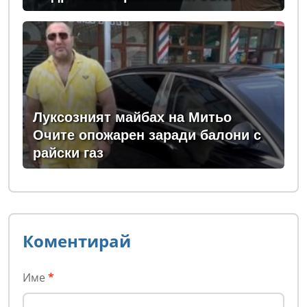
Луксозният майбах на Митьо
Очите опожарен заради балони с
райски газ
Коментирай
Име
*