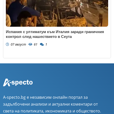
Испания с ултиматум към Италия заради граничния
контрол след нашествието в Сеута
07 август
61
1
A-specto.bg е независим онлайн портал за
задълбочени анализи и актуални коментари от
света на политиката, икономиката и обществото.