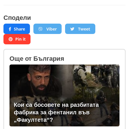
Сподели
Share
Viber
Tweet
Pin it
Oще от България
Кои са босовете на разбитата
фабрика за фентанил във
„Факултета“?