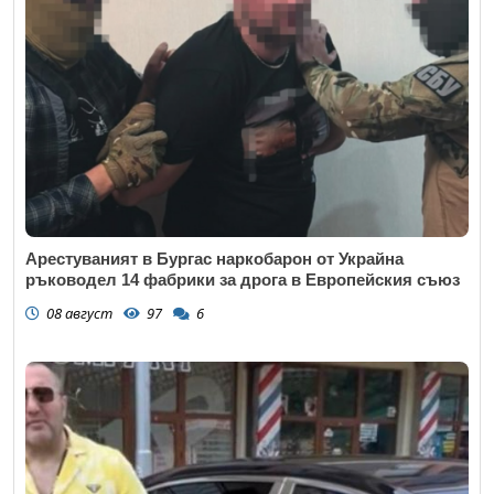
Коментар
*
Арестуваният в Бургас наркобарон от Украйна
ръководел 14 фабрики за дрога в Европейския съюз
08 август
97
6
Откажи