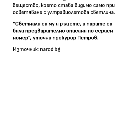
вещество, което става видимо само при
осветяване с ултравиолетова светлина.
“Светнали са му и ръцете, и парите са
били предварително описани по сериен
номер”, уточни прокурор Петров.
Източник: narod.bg