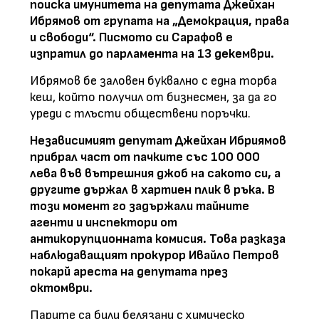
поиска имунитета на депутата Джейхан
Ибрямов от групата на „Демокрация, права
и свободи“. Писмото си Сарафов е
изпратил до парламента на 13 декември.
Ибрямов бе заловен буквално с една торба
кеш, който получил от бизнесмен, за да го
уреди с тлъсти обществени поръчки.
Независимият депутат Джейхан Ибриямов
прибрал част от пачките със 100 000
лева във вътрешния джоб на сакото си, а
другите държал в хартиен плик в ръка. В
този момент го задържали тайните
агенти и инспектори от
антикорупционната комисия. Това разказа
наблюдаващият прокурор Ивайло Петров
покарй ареста на депутата през
октомври.
Парите са били белязани с химическо