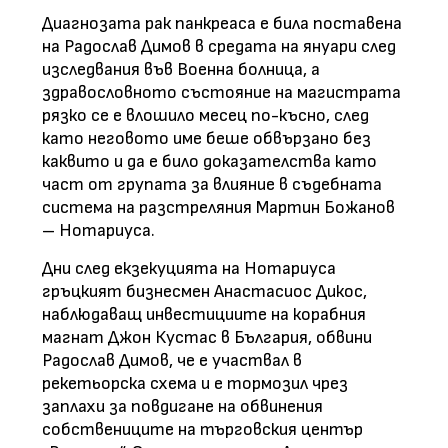
Диагнозата рак панкреаса е била поставена
на Радослав Димов в средата на януари след
изследвания във Военна болница, а
здравословното състояние на магистрата
рязко се е влошило месец по-късно, след
като неговото име беше обвързано без
каквито и да е било доказателства като
част от групата за влияние в съдебната
система на разстреляния Мартин Божанов
– Нотариуса.
Дни след екзекуцията на Нотариуса
гръцкият бизнесмен Анастасиос Дикос,
наблюдаващ инвестициите на корабния
магнат Джон Кустас в България, обвини
Радослав Димов, че е участвал в
рекетьорска схема и е тормозил чрез
заплахи за повдигане на обвинения
собствениците на търговския център