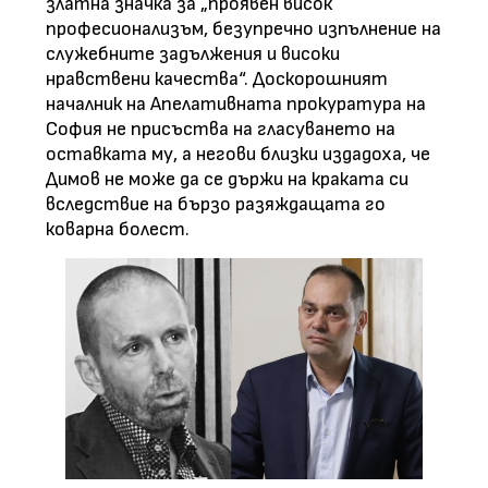
златна значка за „проявен висок
професионализъм, безупречно изпълнение на
служебните задължения и високи
нравствени качества“. Доскорошният
началник на Апелативната прокуратура на
София не присъства на гласуването на
оставката му, а негови близки издадоха, че
Димов не може да се държи на краката си
вследствие на бързо разяждащата го
коварна болест.