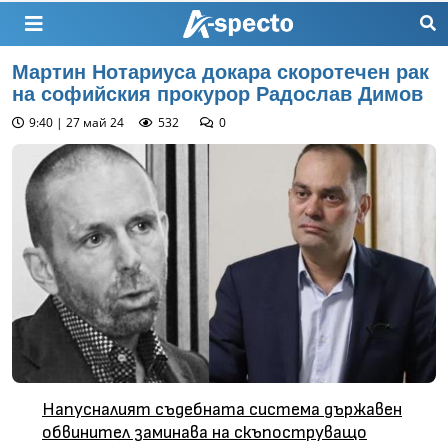
Мартин Нотариуса докара скоротечен рак
на софийския прокурор Радослав Димов
9:40 | 27 май 24
532
0
Напусналият съдебната система държавен
обвинител заминава на скъпоструващо