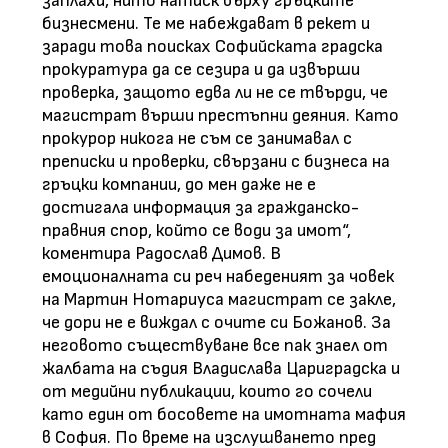
заплахи, нито натиск върху гръцките
бизнесмени. Те ме набеждават в рекет и
заради това поисках Софийската градска
прокуратура да се сезира и да извърши
проверка, защото едва ли не се твърди, че
магистрат върши престъпни деяния. Като
прокурор никога не съм се занимавал с
преписки и проверки, свързани с бизнеса на
гръцки компании, до мен даже не е
достигала информация за гражданско-
правния спор, който се води за имот“,
коментира Радослав Димов. В
емоционалната си реч набеденият за човек
на Мартин Нотариуса магистрат се закле,
че дори не е виждал с очите си Божанов. За
неговото съществуване все пак знаел от
жалбата на съдия Владислава Цариградска и
от медийни публикации, които го сочели
като един от босовете на имотната мафия
в София. По време на изслушването пред