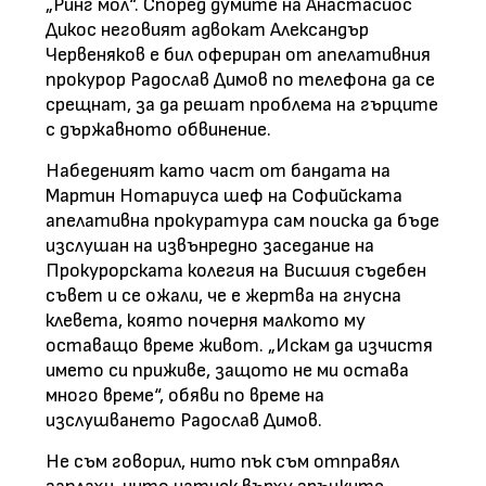
„Ринг мол“. Според думите на Анастасиос
Дикос неговият адвокат Александър
Червеняков е бил офериран от апелативния
прокурор Радослав Димов по телефона да се
срещнат, за да решат проблема на гърците
с държавното обвинение.
Набеденият като част от бандата на
Мартин Нотариуса шеф на Софийската
апелативна прокуратура сам поиска да бъде
изслушан на извънредно заседание на
Прокурорската колегия на Висшия съдебен
съвет и се ожали, че е жертва на гнусна
клевета, която почерня малкото му
оставащо време живот. „Искам да изчистя
името си приживе, защото не ми остава
много време“, обяви по време на
изслушването Радослав Димов.
Не съм говорил, нито пък съм отправял