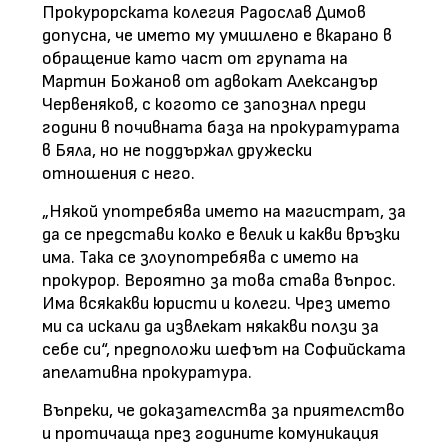
Прокурорската колегия Радослав Димов
допусна, че името му умишлено е вкарано в
обращение като част от групата на
Мартин Божанов от адвокат Александър
Червеняков, с когото се запознал преди
години в почивната база на прокуратурата
в Бяла, но не поддържал дружески
отношения с него.
„Някой употребява името на магистрат, за
да се представи колко е велик и какви връзки
има. Така се злоупотребява с името на
прокурор. Вероятно за това става въпрос.
Има всякакви юристи и колеги. Чрез името
ми са искали да извлекат някакви ползи за
себе си“, предположи шефът на Софийската
апелативна прокуратура.
Въпреки, че доказателства за приятелство
и протичаща през годините комуникация