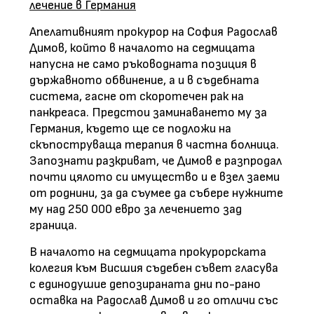
лечение в Германия
Апелативният прокурор на София Радослав
Димов, който в началото на седмицата
напусна не само ръководната позиция в
държавното обвинение, а и в съдебната
система, гасне от скоротечен рак на
панкреаса. Предстои заминаването му за
Германия, където ще се подложи на
скъпоструваща терапия в частна болница.
Запознати разкриват, че Димов е разпродал
почти цялото си имущество и е взел заеми
от роднини, за да съумее да събере нужните
му над 250 000 евро за лечението зад
граница.
В началото на седмицата прокурорската
колегия към Висшия съдебен съвет гласува
с единодушие депозираната дни по-рано
оставка на Радослав Димов и го отличи със