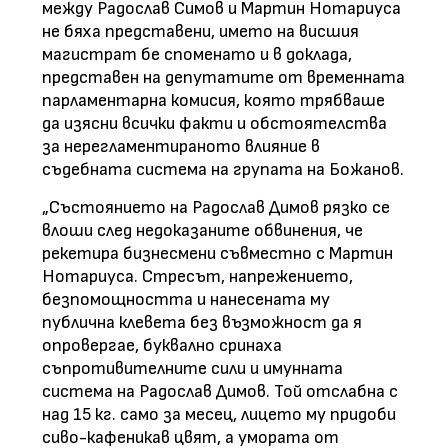
между Радослав Симов и Мартин Нотариуса
не бяха представени, името на висшия
магистрат бе споменато и в доклада,
представен на депутатите от временната
парламентарна комисия, която трябваше
да изясни всички факти и обстоятелства
за нерегламентираното влияние в
съдебната система на групата на Божанов.
„Състоянието на Радослав Димов рязко се
влоши след недоказаните обвинения, че
рекетира бизнесмени съвместно с Мартин
Нотариуса. Стресът, напрежението,
безпомощността и нанесената му
публична клевета без възможност да я
опровергае, буквално сринаха
съпротивителните сили и имунната
система на Радослав Димов. Той отслабна с
над 15 кг. само за месец, лицето му придоби
сиво-кафеникав цвят, а умората от