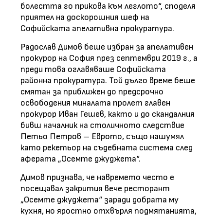
болестта го прикова към леглото“, споделя
приятел на доскорошния шеф на
Софийската апелативна прокуратура.
Радослав Димов беше избран за апелативен
прокурор на София през септември 2019 г., а
преди това оглавяваше Софийската
районна прокуратура. Той дълго време беше
смятан за приближен до предсрочно
освободения миналата пролет главен
прокурор Иван Гешев, както и до скандалния
бивш началник на столичното следствие
Петьо Петров – Еврото, също нашумял
като рекетьор на съдебната система след
аферата „Осемте джуджета“.
Димов признава, че навремето често е
посещавал закрития вече ресторант
„Осемте джуджета“ заради добрата му
кухня, но яростно отхвърля подмятанията,