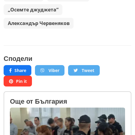
„Осемте джуджета“
Александър Червеняков
Сподели
Share
Viber
Tweet
Pin it
Oще от България