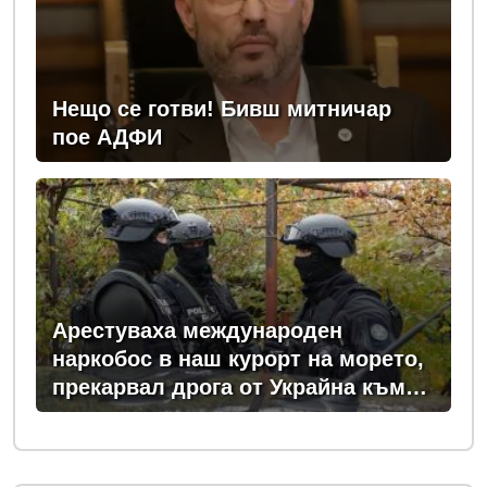
Нещо се готви! Бивш митничар
пое АДФИ
Арестуваха международен
наркобос в наш курорт на морето,
прекарвал дрога от Украйна към
ЕС