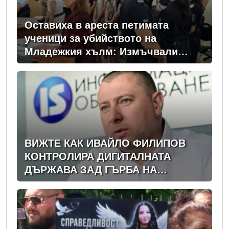
Оставиха в ареста петимата
ученици за убийството на
Младежкия хълм: Измъчвали
Георги час, гаврили се с него и го
обрали
ВИЖТЕ КАК ИВАЙЛО ФИЛИПОВ
КОНТРОЛИРА ДИГИТАЛНАТА
ДЪРЖАВА ЗАД ГЪРБА НА
ПРАВИТЕЛСТВОТО?
(РАЗСЛЕДВАНЕ)