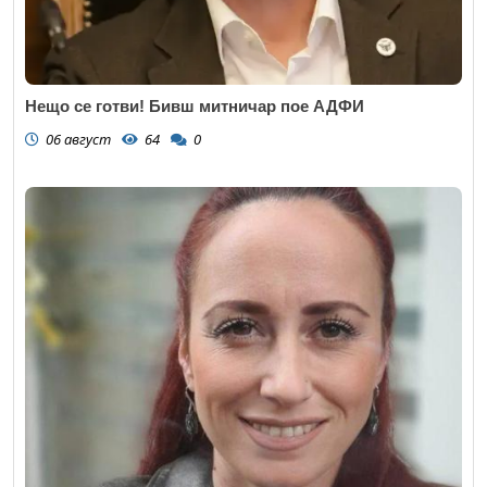
Нещо се готви! Бивш митничар пое АДФИ
06 август
64
0