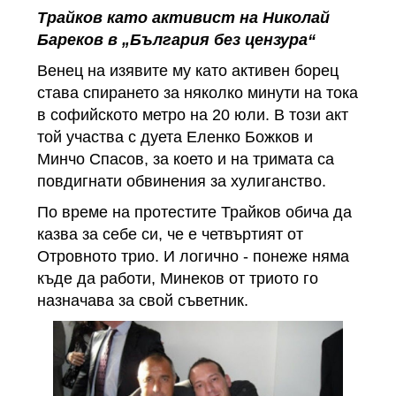
Трайков като активист на Николай
Бареков в „България без цензура“
Венец на изявите му като активен борец
става спирането за няколко минути на тока
в софийското метро на 20 юли. В този акт
той участва с дуета Еленко Божков и
Минчо Спасов, за което и на тримата са
повдигнати обвинения за хулиганство.
По време на протестите Трайков обича да
казва за себе си, че е четвъртият от
Отровното трио. И логично - понеже няма
къде да работи, Минеков от триото го
назначава за свой съветник.