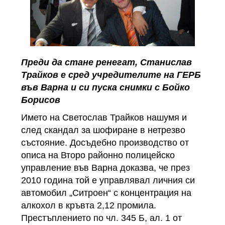
Преди да стане ренегат, Станислав
Трайков е сред учредителите на ГЕРБ
във Варна и си пуска снимки с Бойко
Борисов
Името на Светослав Трайков нашумя и
след скандал за шофиране в нетрезво
състояние. Досъдебно производство от
описа на Второ районно полицейско
управление във Варна доказва, че през
2010 година той e управлявал личния си
автомобил „Ситроен“ с концентрация на
алкохол в кръвта 2,12 промила.
Престъплението по чл. 345 Б, ал. 1 от