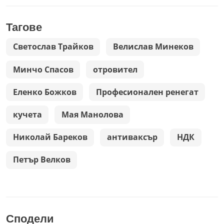
Тагове
Светослав Трайков
Велислав Минеков
Минчо Спасов
отровител
Еленко Божков
Професионален ренегат
кучета
Мая Манолова
Николай Бареков
антиваксър
НДК
Петър Велков
Сподели