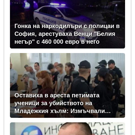
Гонка на наркодилъри с полицаи в
София, арестуваха Венци "Белия
негър" с 460 000 евро в него
Оставиха в ареста петимата
ученици за убийството на
Младежкия хълм: Измъчвали
Георги час, гаврили се с него и го
обрали