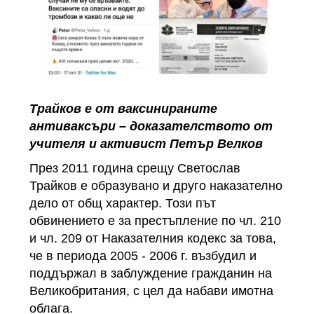
Трайков е от ваксинираните
антиваксъри – доказателството от
учителя и активист Петър Велков
През 2011 година срещу Светослав
Трайков е образувано и друго наказателно
дело от общ характер. Този път
обвинението е за престъпление по чл. 210
и чл. 209 от Наказателния кодекс за това,
че в периода 2005 - 2006 г. възбудил и
поддържал в заблуждение гражданин на
Великобритания, с цел да набави имотна
облага.