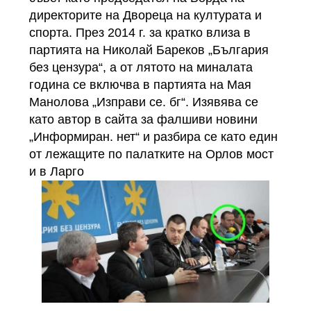
директорите на Двореца на културата и
спорта. През 2014 г. за кратко влиза в
партията на Николай Бареков „България
без цензура“, а от лятото на миналата
година се включва в партията на Мая
Манолова „Изправи се. бг“. Изявява се
като автор в сайта за фалшиви новини
„Информиран. нет“ и разбира се като един
от лежащите по палатките на Орлов мост
и в Ларго