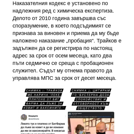
Наказателния кодекс е установено по
надлежния ред с химическа експертиза.
Делото от 2010 година завършва със
споразумение, в което подсъдимият се
признава за виновен и приема да му бъде
наложено наказание „пробация“. Трайков е
задължен да се регистрира по настоящ
адрес за срок от осем месеца, като два
пъти седмично се среща с пробационен
служител. Съдът му отнема правото да
управлява МПС за срок от десет месеца.