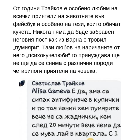
От години Трайков е особено любим на
всички приятели на животните във
фейсбук и особено на тези, които обичат
кучета. Никога няма да бъде забравен
неговия пост как из Варна е тровил
„пумияри“. Тази любов на наричаните от
него „психокучелюби“ го принуждава ще
не ще да се снима с различни породи
четириноги приятели на човека.