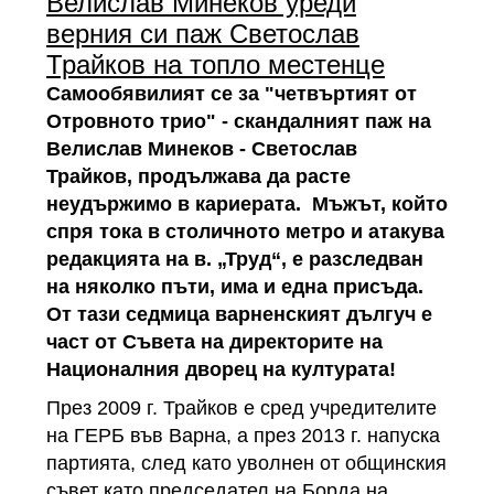
Велислав Минеков уреди
верния си паж Светослав
Трайков на топло местенце
Самообявилият се за "четвъртият от
Отровното трио" - скандалният паж на
Велислав Минеков - Светослав
Трайков, продължава да расте
неудържимо в кариерата. Мъжът, който
спря тока в столичното метро и атакува
редакцията на в. „Труд“, е разследван
на няколко пъти, има и една присъда.
От тази седмица варненският дългуч е
част от Съвета на директорите на
Националния дворец на културата!
През 2009 г. Трайков е сред учредителите
на ГЕРБ във Варна, а през 2013 г. напуска
партията, след като уволнен от общинския
съвет като председател на Борда на