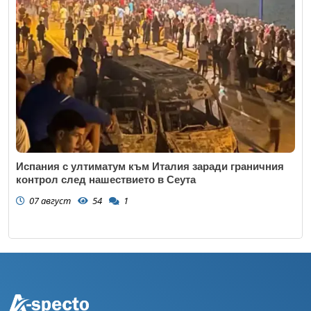
Испания с ултиматум към Италия заради граничния
контрол след нашествието в Сеута
07 август
54
1