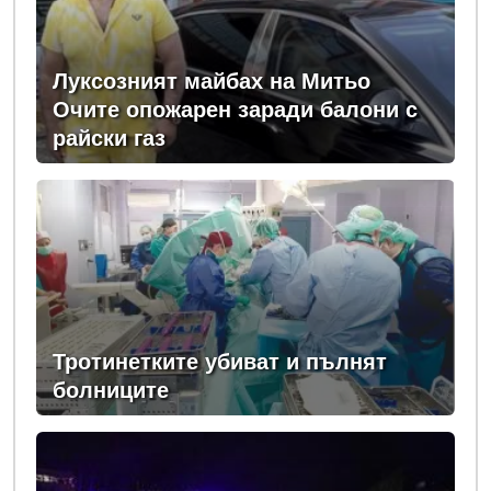
Луксозният майбах на Митьо
Очите опожарен заради балони с
райски газ
Тротинетките убиват и пълнят
болниците