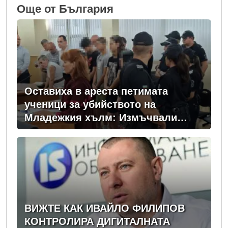
Oще от България
Оставиха в ареста петимата
ученици за убийството на
Младежкия хълм: Измъчвали
Георги час, гаврили се с него и го
обрали
ВИЖТЕ КАК ИВАЙЛО ФИЛИПОВ
КОНТРОЛИРА ДИГИТАЛНАТА