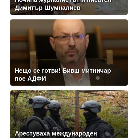
Димитър Шумналиев
Нещо се готви! Бивш митничар
пое АДФИ
Арестуваха международен