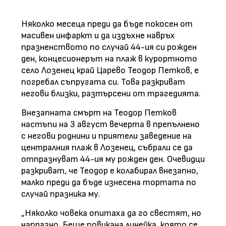
Няколко месеца преди да бъде покосен от
масивен инфаркт и да издъхне навръх
празненството по случай 44-ия си рожден
ден, концесионерът на плаж в курортното
село Лозенец край Царево Теодор Петков, е
погребал съпругата си. Това разкриват
негови близки, разтърсени от трагедията.
Внезапната смърт на Теодор Петков
настъпи на 3 август вечерта в препълнено
с негови роднини и приятели заведение на
централния плаж в Лозенец, събрали се да
отпразнуват 44-ия му рожден ден. Очевидци
разкриват, че Теодор е колабирал внезапно,
малко преди да бъде изнесена тортата по
случай празника му.
„Няколко човека опитаха да го свестят, но
напразно. Беше повикана линейка, която се