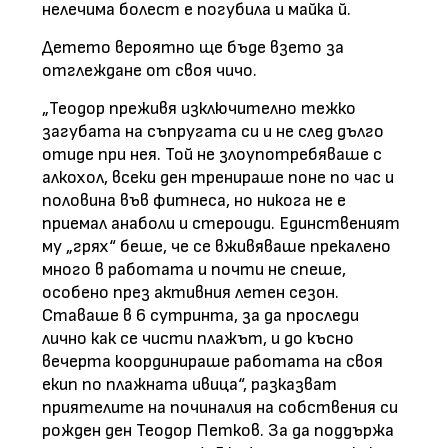
нелечима болест е погубила и майка й.
Детето вероятно ще бъде взето за
отглеждане от своя чичо.
„Теодор преживя изключително тежко
загубата на съпругата си и не след дълго
отиде при нея. Той не злоупотребяваше с
алкохол, всеки ден тренираше поне по час и
половина във фитнеса, но никога не е
приемал анаболи и стероиди. Единственият
му „грях“ беше, че се вживяваше прекалено
много в работата и почти не спеше,
особено през активния летен сезон.
Ставаше в 6 сутринта, за да проследи
лично как се чисти плажът, и до късно
вечерта координираше работата на своя
екип по плажната ивица“, разказват
приятелите на починалия на собствения си
рожден ден Теодор Петков. За да поддържа