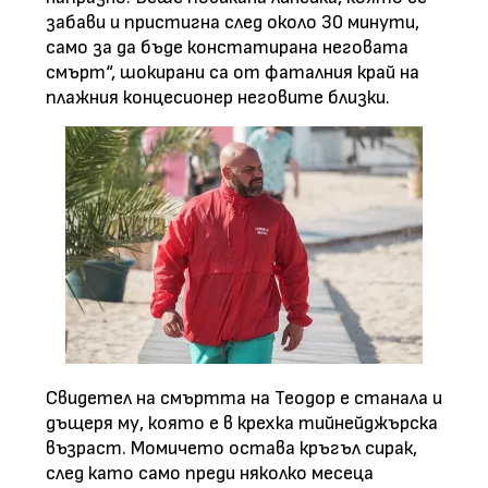
забави и пристигна след около 30 минути,
само за да бъде констатирана неговата
смърт“, шокирани са от фаталния край на
плажния концесионер неговите близки.
Свидетел на смъртта на Теодор е станала и
дъщеря му, която е в крехка тийнейджърска
възраст. Момичето остава кръгъл сирак,
след като само преди няколко месеца