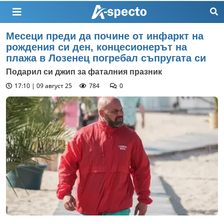
Месеци преди да почине от инфаркт на
рождения си ден, концесионерът на
плажа в Лозенец погребал съпругата си
Подарил си джип за фаталния празник
17:10 | 09 август 25
784
0