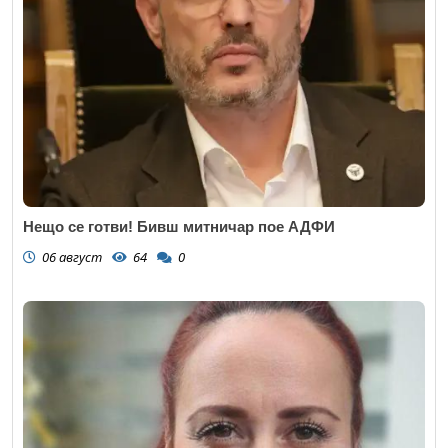
Нещо се готви! Бивш митничар пое АДФИ
06 август
64
0