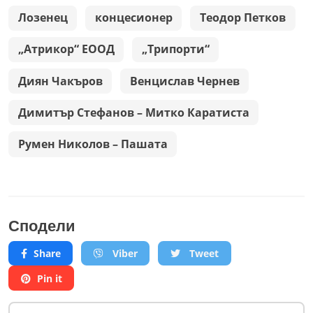
Лозенец
концесионер
Теодор Петков
„Атрикор“ ЕООД
„Трипорти“
Диян Чакъров
Венцислав Чернев
Димитър Стефанов – Митко Каратиста
Румен Николов – Пашата
Сподели
Share
Viber
Tweet
Pin it