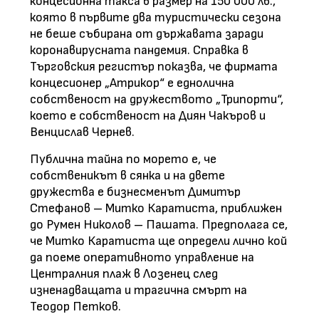
концесионна такса в размер на 150 000 лв.,
която в първите два туристически сезона
не беше събирана от държавата заради
коронавирусната пандемия. Справка в
Търговския регистър показва, че фирмата
концесионер „Атрикор“ е еднолична
собственост на дружеството „Трипорти“,
което е собственост на Диян Чакъров и
Венцислав Чернев.
Публична тайна по морето е, че
собственикът в сянка и на двете
дружества е бизнесменът Димитър
Стефанов – Митко Каратиста, приближен
до Румен Николов – Пашата. Предполага се,
че Митко Каратиста ще определи лично кой
да поеме оперативното управление на
Централния плаж в Лозенец след
изненадващата и трагична смърт на
Теодор Петков.