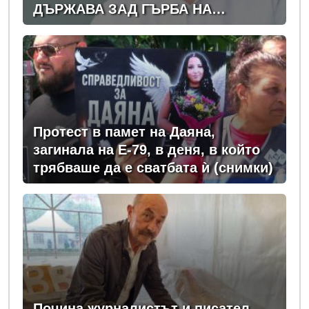
ДЪРЖАВА ЗАД ГЪРБА НА
ПРАВИТЕЛСТВОТО?
(РАЗСЛЕДВАНЕ)
Протест в памет на Даяна,
загинала на Е-79, в деня, в който
трябваше да е сватбата ѝ (снимки)
Почина журналистът и писател