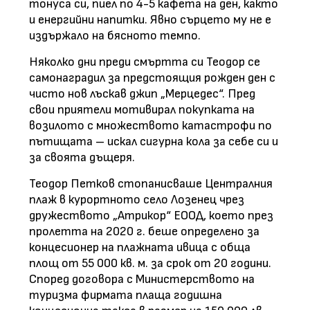
тонуса си, пиел по 4-5 кафета на ден, както
и енергийни напитки. Явно сърцето му не е
издържало на бясното темпо.
Няколко дни преди смъртта си Теодор се
самонаградил за предстоящия рожден ден с
чисто нов лъскав джип „Мерцедес“. Пред
свои приятели мотивирал покупката на
возилото с множеството катастрофи по
пътищата – искал сигурна кола за себе си и
за своята дъщеря.
Теодор Петков стопанисваше Централния
плаж в курортното село Лозенец чрез
дружеството „Атрикор“ ЕООД, което през
пролетта на 2020 г. беше определено за
концесионер на плажната ивица с обща
площ от 55 000 кв. м. за срок от 20 години.
Според договора с Министерството на
туризма фирмата плаща годишна