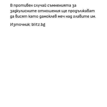
В противен случай съмненията за
задкулисните отношения ще продължават
да висят като дамоклев меч над главите им.
Източник: blitz.bg