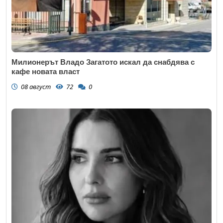
Милионерът Владо Загатото искал да снабдява с
кафе новата власт
08 август
72
0