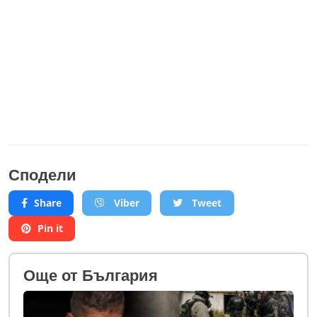
Сподели
Share
Viber
Tweet
Pin it
Oще от България