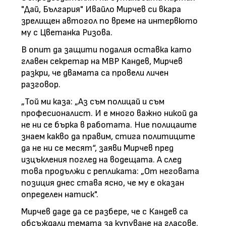
"Дай, България" Ивайло Мирчев си вкара
зрелищен автогол по време на интервюто
му с Цветанка Ризова.
В опит да защити подалия оставка като
главен секретар на МВР Кандев, Мирчев
разкри, че двамата са провели личен
разговор.
„Той ми каза: „Аз съм полицай и съм
професионалист. И е много важно никой да
не ни се бърка в работата. Ние полицаите
знаем какво да правим, стига политиците
да не ни се месят“, заяви Мирчев пред
изцъкления поглед на водещата. А след
това продължи с репликата: „От неговата
позиция днес става ясно, че му е оказан
определен натиск".
Мирчев даде да се разбере, че с Кандев са
обсъждали темата за купуване на гласове.