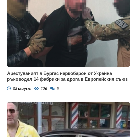
Откажи
Коментар
*
Откажи
Арестуваният в Бургас наркобарон от Украйна
ръководел 14 фабрики за дрога в Европейския съюз
08 август
126
6
Откажи