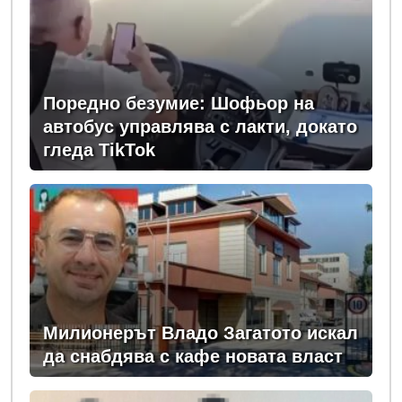
Поредно безумие: Шофьор на
автобус управлява с лакти, докато
гледа TikTok
Милионерът Владо Загатото искал
да снабдява с кафе новата власт