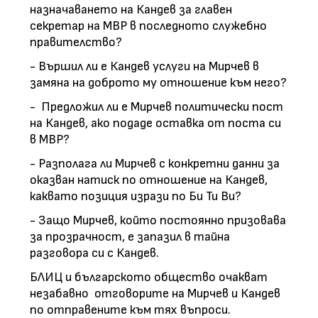
назначаването на Кандев за главен
секретар на МВР в последното служебно
правителство?
- Вършил ли е Кандев услуги на Мирчев в
замяна на доброто му отношение към него?
- Предложил ли е Мирчев политически пост
на Кандев, ако подаде оставка от поста си
в МВР?
- Разполага ли Мирчев с конкретни данни за
оказван натиск по отношение на Кандев,
каквато позиция изрази по Би Ти Ви?
- Защо Мирчев, който постоянно призовава
за прозрачност, е запазил в тайна
разговора си с Кандев.
БЛИЦ и българското общество очакват
незабавно отговорите на Мирчев и Кандев
по отправените към тях въпроси.