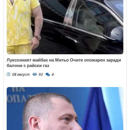
Луксозният майбах на Митьо Очите опожарен заради
балони с райски газ
08 август
93
4