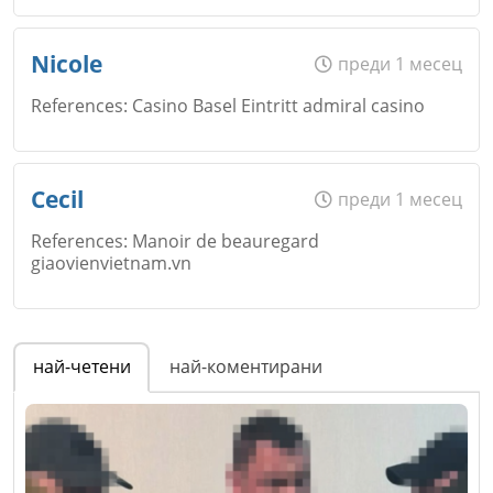
Име
*
Nicole
преди 1 месец
References: Casino Basel Eintritt admiral casino
Email
Име
*
Cecil
преди 1 месец
References: Manoir de beauregard
giaovienvietnam.vn
Коментар
*
Email
Име
*
най-четени
най-коментирани
Коментар
*
Email