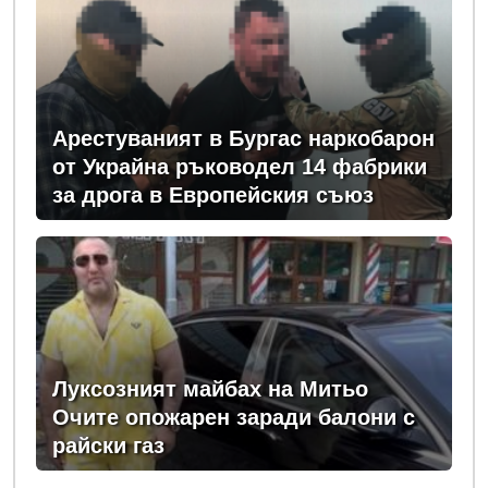
Арестуваният в Бургас наркобарон
от Украйна ръководел 14 фабрики
за дрога в Европейския съюз
Луксозният майбах на Митьо
Очите опожарен заради балони с
райски газ