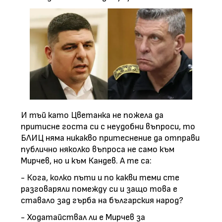
И тъй като Цветанка не пожела да
притисне госта си с неудобни въпроси, то
БЛИЦ няма никакво притеснение да отправи
публично няколко въпроса не само към
Мирчев, но и към Кандев. А те са:
- Кога, колко пъти и по какви теми сте
разговаряли помежду си и защо това е
ставало зад гърба на българския народ?
- Ходатайствал ли е Мирчев за