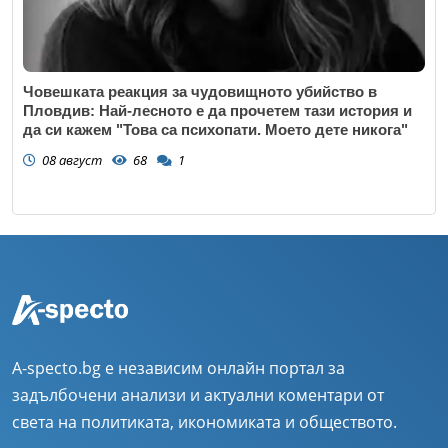
Човешката реакция за чудовищното убийство в
Пловдив: Най-лесното е да прочетем тази история и
да си кажем "Това са психопати. Моето дете никога"
08 август
68
1
A-specto.bg е независим онлайн портал за
задълбочени анализи и актуални коментари от
света на политиката, икономиката и обществото.