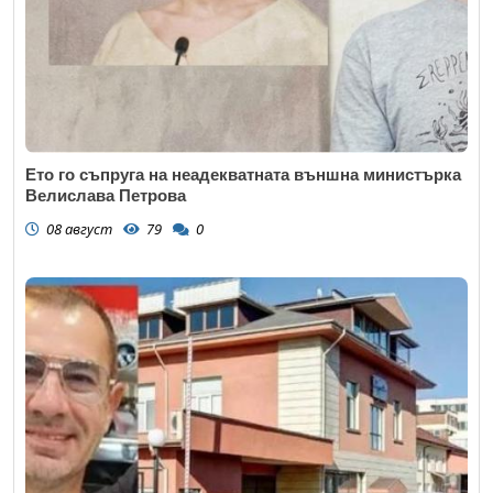
Ето го съпруга на неадекватната външна министърка
Велислава Петрова
08 август
79
0