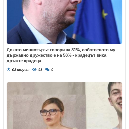
Докато министърът говори за 31%, собственото му
държавно дружество е на 58% - крадецът вика
дръжте крадеца
08 август
93
0