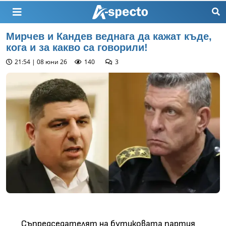
Мирчев и Кандев веднага да кажат къде,
кога и за какво са говорили!
21:54 | 08 юни 26
140
3
Съпредседателят на бутиковата партия