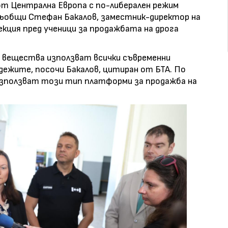
т Централна Европа с по-либерален режим
ъобщи Стефан Бакалов, заместник-директор на
екция пред ученици за продажбата на дрога
 вещества използват всички съвременни
дежите, посочи Бакалов, цитиран от БТА. По
 използват този тип платформи за продажба на