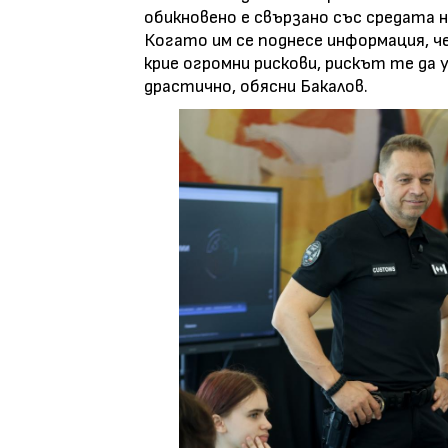
обикновено е свързано със средата 
Когато им се поднесе информация, 
крие огромни рискови, рискът те д
драстично, обясни Бакалов.