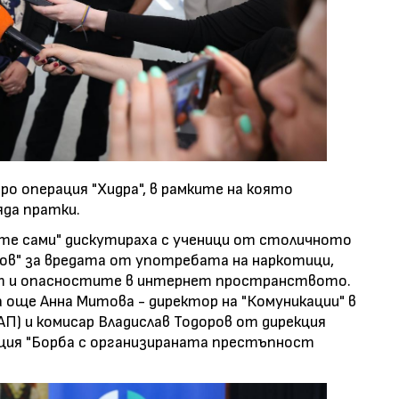
о операция "Хидра", в рамките на която
яда пратки.
те сами" дискутираха с ученици от столичното
оров" за вредата от употребата на наркотици,
т и опасностите в интернет пространството.
а още Анна Митова - директор на "Комуникации" в
АП) и комисар Владислав Тодоров от дирекция
кция "Борба с организираната престъпност