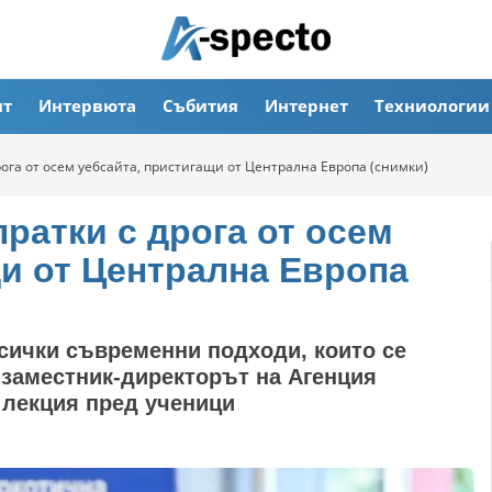
ят
Интервюта
Събития
Интернет
Техниологии
ога от осем уебсайта, пристигащи от Централна Европа (снимки)
ратки с дрога от осем
щи от Централна Европа
сички съвременни подходи, които се
 заместник-директорът на Агенция
 лекция пред ученици