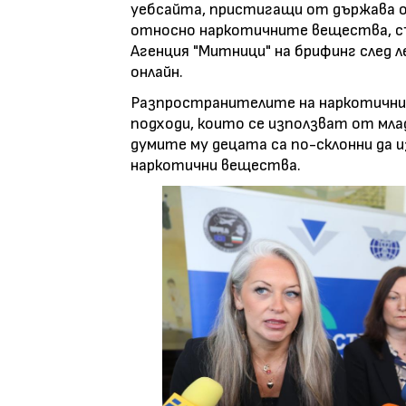
уебсайта, пристигащи от държава о
относно наркотичните вещества, с
Агенция "Митници" на брифинг след л
онлайн.
Разпространителите на наркотични
подходи, които се използват от мла
думите му децата са по-склонни да
наркотични вещества.