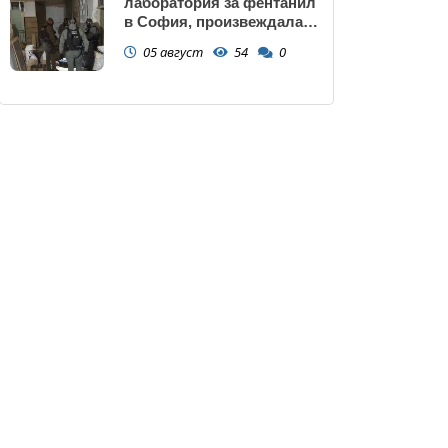
лаборатория за фентанил
в София, произвеждала
до 10 кг на ден за страната
05 август
54
0
(снимки)