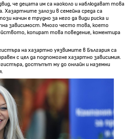
двид, че децата им са наоколо и наблюдават това
. Хазартните залози в семейна среда са
ози начин е трудно за него да види риска и
на зависимост. Много често това, което
мейството, копират това поведение, коментира
гистъра на хазартно уязвимите в България са
равен с цел да подпомогне хазартно зависимия.
егистъра, достъпът му до онлайн и наземни
я.