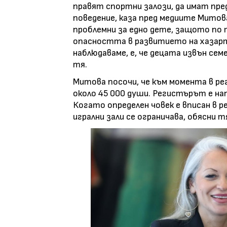
правят спортни залози, да имат пре
поведение, каза пред медиите Митова
проблемни за едно дете, защото по т
опасността в развитието на хазарт
наблюдаваме, е, че децата извън се
тя.
Митова посочи, че към момента в ре
около 45 000 души. Регистърът е нап
Когато определен човек е вписан в р
игрални зали се ограничава, обясни т