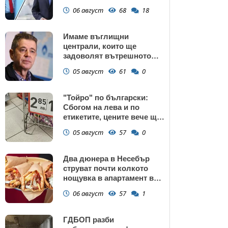
подкрепата към Радев се
06 август
68
18
запазва
Имаме въглищни
централи, които ще
задоволят вътрешното
потребление на ток
05 август
61
0
"Тойро" по български:
Сбогом на лева и по
етикетите, цените вече ще
са само в евро
05 август
57
0
Два дюнера в Несебър
струват почти колкото
нощувка в апартамент в
Поморие
06 август
57
1
ГДБОП разби