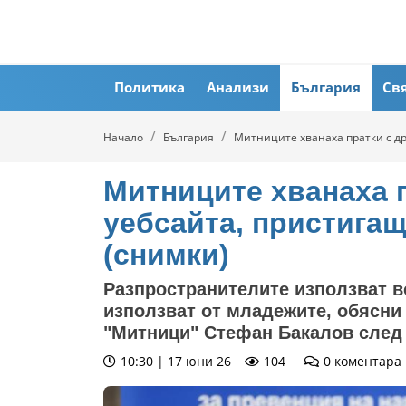
Политика
Анализи
България
Св
Начало
България
Митниците хванаха пратки с др
Митниците хванаха п
уебсайта, пристига
(снимки)
Разпространителите използват в
използват от младежите, обясни
"Митници" Стефан Бакалов след
10:30 | 17 юни 26
104
0
коментара