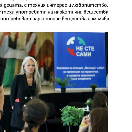
на децата, с техния интерес и любопитство.
че тези употребата на наркотични вещества
а употребяват наркотични вещества намалява