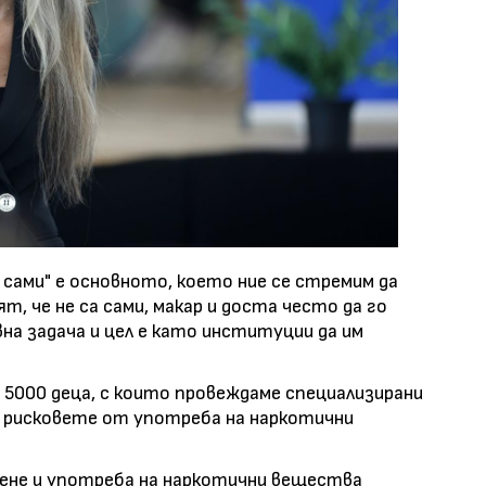
сами" е основното, което ние се стремим да
т, че не са сами, макар и доста често да го
на задача и цел е като институции да им
 5000 деца, с които провеждаме специализирани
м рисковете от употреба на наркотични
ене и употреба на наркотични вещества