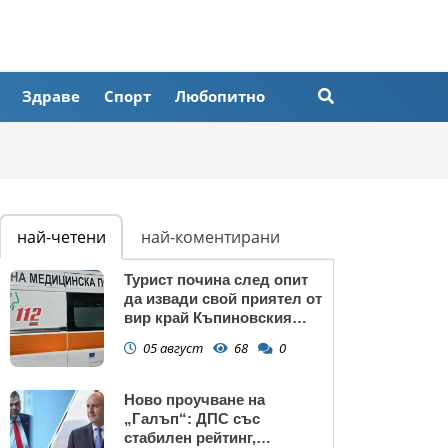
Здраве
Спорт
Любопитно
най-четени
най-коментирани
Турист почина след опит
да извади свой приятел от
вир край Къпиновския
манастир
05 август
68
0
Ново проучване на
„Галъп“: ДПС със
стабилен рейтинг,