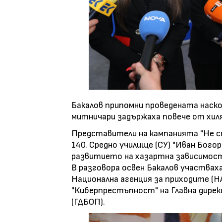
Бакалов припомни проведената наскор
митничари задържаха повече от хил
Представители на кампанията "Не с
140. Средно училище (СУ) "Иван Бог
развитието на хазартна зависимос
В разговора освен Бакалов участвах
Национална агенция за приходите (Н
"Киберпрестъпност" на Главна дире
(ГДБОП).