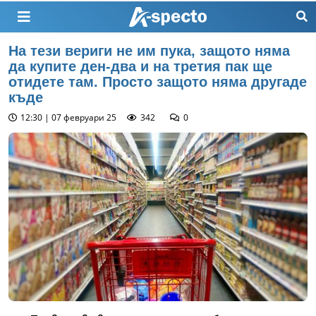
На тези вериги не им пука, защото няма
да купите ден-два и на третия пак ще
отидете там. Просто защото няма другаде
къде
12:30 | 07 февруари 25
342
0