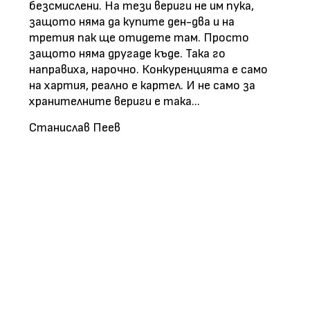
безсмислени. На тези вериги не им пука,
защото няма да купите ден-два и на
третия пак ще отидете там. Просто
защото няма другаде къде. Така го
направиха, нарочно. Конкуренцията е само
на хартия, реално е картел. И не само за
хранителните вериги е така...
Станислав Пеев