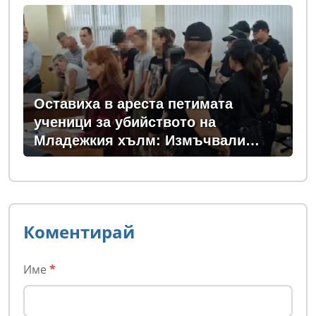
Оставиха в ареста петимата
ученици за убийството на
Младежкия хълм: Измъчвали
Георги час, гаврили се с него и го
обрали
Коментирай
Име
*