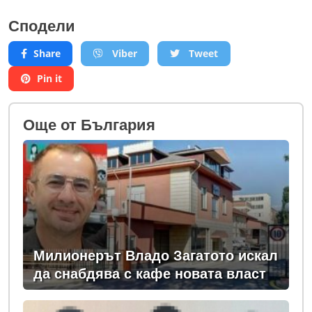
Сподели
Share
Viber
Tweet
Pin it
Oще от България
Милионерът Владо Загатото искал
да снабдява с кафе новата власт