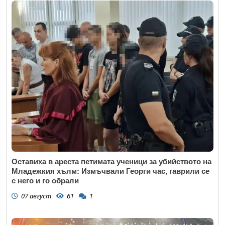
Оставиха в ареста петимата ученици за убийството на
Младежкия хълм: Измъчвали Георги час, гаврили се
с него и го обрали
07 август
61
1