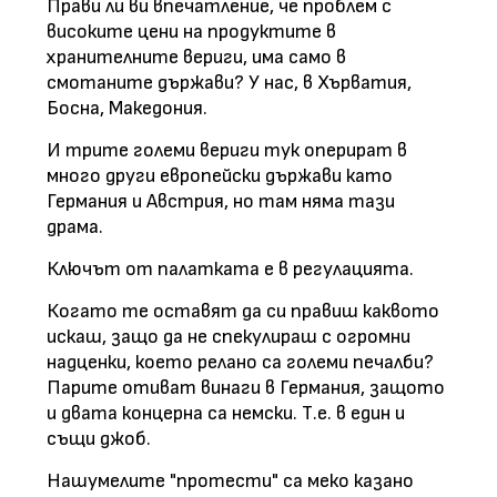
Прави ли ви впечатление, че проблем с
високите цени на продуктите в
хранителните вериги, има само в
смотаните държави? У нас, в Хърватия,
Босна, Македония.
И трите големи вериги тук оперират в
много други европейски държави като
Германия и Австрия, но там няма тази
драма.
Ключът от палатката е в регулацията.
Когато те оставят да си правиш каквото
искаш, защо да не спекулираш с огромни
надценки, което релано са големи печалби?
Парите отиват винаги в Германия, защото
и двата концерна са немски. Т.е. в един и
същи джоб.
Нашумелите "протести" са меко казано