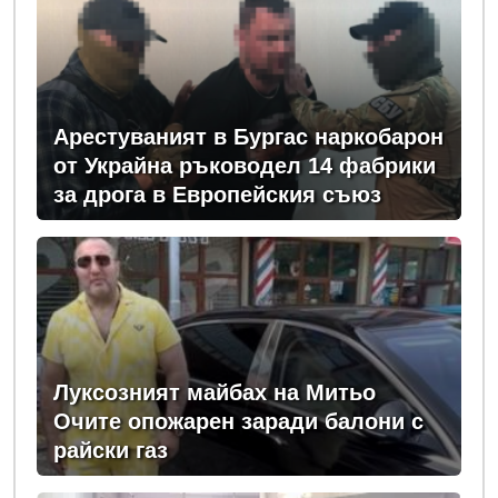
Арестуваният в Бургас наркобарон
от Украйна ръководел 14 фабрики
за дрога в Европейския съюз
Луксозният майбах на Митьо
Очите опожарен заради балони с
райски газ