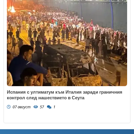
Испания с ултиматум към Италия заради граничния
контрол след нашествието в Сеута
07 август
57
1