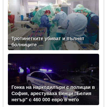
Тротинетките убиват и пълнят
болниците
Гонка на наркодилъри с полицаи в
София, арестуваха Венци "Белия
негър" с 460 000 евро в него