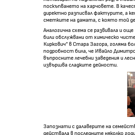
поскъпването на харчовете. В каче
директно разписвал фактурите, а ке
сметките на дамата, с която той дел
Аналогична схема се развивала и още
били обслужвани от химическо чистен
Киркович“ в Стара Загора, голяма бол
подробност била, че Ивайло Димитр
въпросните лечебни заведения и лесн
извършва сладките дейности.
Запознати с далаверите на семейств
действала в последните няколко год