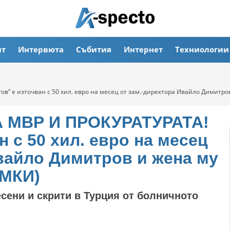
ят
Интервюта
Събития
Интернет
Техниологии
 е източван с 50 хил. евро на месец от зам.-директора Ивайло Димитро
 МВР И ПРОКУРАТУРАТА!
н с 50 хил. евро на месец
Ивайло Димитров и жена му
ИМКИ)
есени и скрити в Турция от болничното