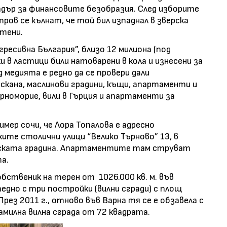
дър за финансовите безобразия. След изборите
тров се кълнат, че той бил изпаднал в зверска
етени.
ресивна България”, близо 12 милиона (под
 в ластици били натоварени в кола и изнесени за
 медията е редно да се провери дали
кана, маслинови градини, къщи, апартаменти и
рноморие, вили в Гърция и апартаменти за
мер сочи, че Лора Топалова е адресно
ите столични улици “Велико Търново” 13, в
ската градина. Апартаментите там струват
а.
бственик на терен от 1026.000 кв. м. във
едно с три постройки (вилни сгради) с площ
. През 2011 г., отново във Варна тя се е обзавела с
фамилна вилна сграда от 72 квадрата.