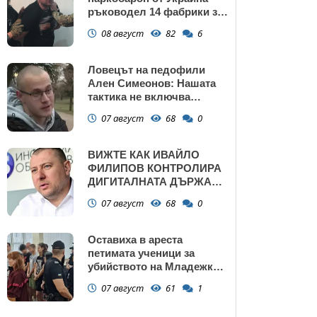
ръководел 14 фабрики за
дрога в Европейския съюз
08 август
82
6
Ловецът на педофили
Ален Симеонов: Нашата
тактика не включва
убийства
07 август
68
0
ВИЖТЕ КАК ИВАЙЛО
ФИЛИПОВ КОНТРОЛИРА
ДИГИТАЛНАТА ДЪРЖАВА
ЗАД ГЪРБА НА
07 август
68
0
ПРАВИТЕЛСТВОТО?
(РАЗСЛЕДВАНЕ)
Оставиха в ареста
петимата ученици за
убийството на Младежкия
хълм: Измъчвали Георги
07 август
61
1
час, гаврили се с него и го
обрали