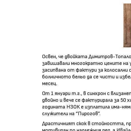
Освен, че двойката Димитров-Топал
завишавали многократно цените на у
засипвана от фактури за колосални с
болничното бельо да се чисти и избе
месец.
От 1 януари т.г., в синхрон с влизан
двойно и вече се фактурирала за 50 
годината НЗОК е изплатила има-няма
служители на “Пирогов”.
Драстичният скок в стойността, пре
мотивиран по надлежния ред, а Ивайл