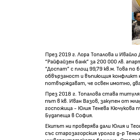
През 2019 г. Лора Топалова и Ивайло
“Райфайзен банк” за 200 000 лв. ап
“Доспат” с площ 99,79 кв.м. Това по
обвързаност и въпиющия конфликт н
потвърждават, че освен имотно, два
През 2018 г. Топалова става титуля
път в кв. Иван Вазов, закупен от мла
госпожица - Юлия Тенева Кючукова пъ
Будапеща в София.
Екипът ни проверява дали Юлия и Тео
със старозагорския уролог д-р Теньо