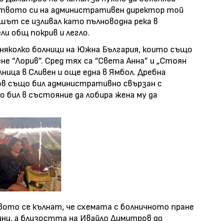
ството си на административен директор той
шът се изливал като пълноводна река в
и общ покрив и легло.
 няколко болници на Южна България, които също
е “Лорив”. Сред тях са “Света Анна” и „Стоян
ница в Сливен и още една в Ямбол. Дребна
ов също бил административно свързан с
о бил в състояние да лобира жена му да
ото се кълнат, че схемата с болничното пране
ини, а близостта на Ивайло Димитров до