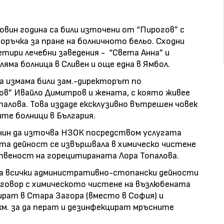
ловин година са били източени от “Пирогов” с
ръчка за пране на болничното бельо. Сходни
етири лечебни заведения - “Света Анна” и
ляма болница в Сливен и още една в Ямбол.
а измама били зам.-директорът по
в” Ивайло Димитров и жената, с която живее
палова. Това издаде ексклузивно вътрешен човек
те болници в България.
чин да източва НЗОК посредством услугата
ата дейност се извършвала в химическо чистене
ственост на горецитираната Лора Топалова.
за всички административно-стопански дейности
договор с химическото чистене на възлюбената
амират в Стара Загора (вместо в София) и
км. за да перат и дезинфекцират мръсните