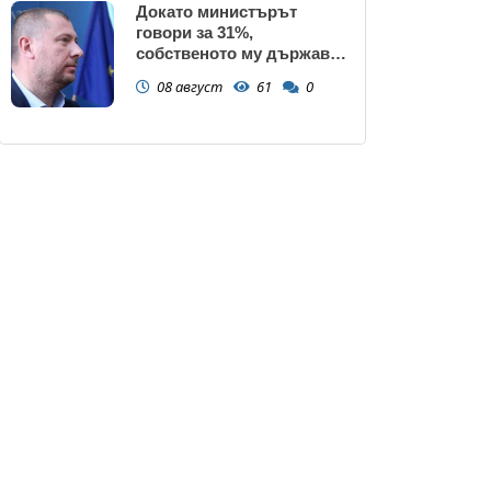
Докато министърът
говори за 31%,
собственото му държавно
дружество е на 58% -
08 август
61
0
крадецът вика дръжте
крадеца