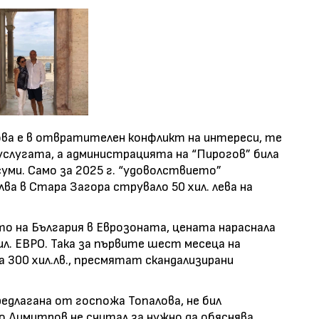
ова е в отвратителен конфликт на интереси, те
слугата, а администрацията на “Пирогов” била
уми. Само за 2025 г. “удоволствието”
лва в Стара Загора струвало 50 хил. лева на
ето на България в Еврозоната, цената нараснала
хил. ЕВРО. Така за първите шест месеца на
 300 хил.лв., пресмятат скандализирани
длагана от госпожа Топалова, не бил
о Димитров не считал за нужно да обяснява