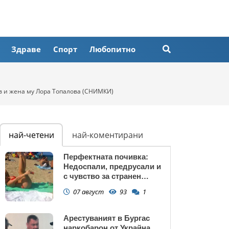
Здраве
Спорт
Любопитно
в и жена му Лора Топалова (СНИМКИ)
най-четени
най-коментирани
Перфектната почивка:
Недоспали, предрусали и
с чувство за странен
сърбеж
07 август
93
1
Арестуваният в Бургас
наркобарон от Украйна