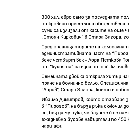
300 хил. евро само за последната по
откровено престъпна обществена по
суми са излизали от касите на още ч
„Стоян Киркович“ в Стара Загора, го
Сред организаторите на колосалнат
административната част на “Пирого
вече четвърт век - Лора Петкова То
от “кухнята” на една от най-ключови
Семейната двойка открила хитър на
пране на болнично бельо. Специфичн
“Лорив”, Стара Загора, което е соб
Ивайло Димитров, който отговаря 
в “Пирогов”, на бърза ръка сключил 
си, без да му пука, че базите й се н
ежедневно бусове навъртали по 450 
чаршафи.