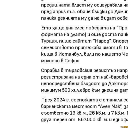
предишната власт му осигурявала ча
през април т.г. обаче близки до Дими
паника деянията му да не бъдат осв
Ето защо дни след победата на “Прог
формата на злато) и още доста пачки
Турция, пише сайтът “Народ”. Според
семейството притежава имоти в Тос
къща в Истанбул, вили по нашето Че
милиони в София.
Справка в търговския регистър напри
регистрирана на една от най-баровск
непосредствена близост до Доктор
минимум 500 хил.евро към днешна дат
През 2024 г. госпожата е станала со
варненската местност “Ален Мак”, за
съответно 13 кв.м., 26 кв.м. и 7 кв.м
друг терен от 867.000 кв. м. и едно