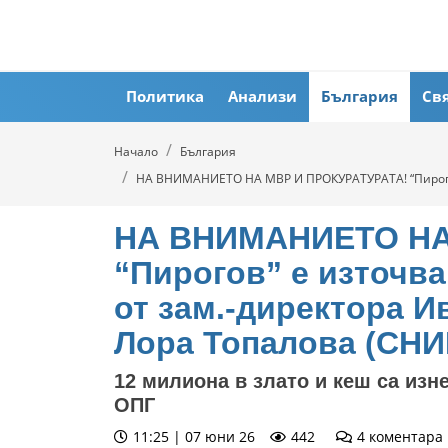
Политика
Анализи
България
Св
Начало
България
НА ВНИМАНИЕТО НА МВР И ПРОКУРАТУРАТА! “Пирогов”
НА ВНИМАНИЕТО НА
“Пирогов” е източва
от зам.-директора 
Лора Топалова (СН
12 милиона в злато и кеш са изн
ОПГ
11:25 | 07 юни 26
442
4
коментара