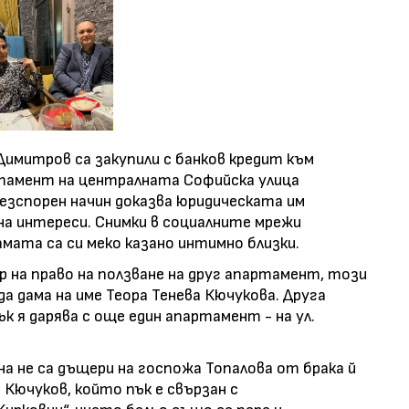
 Димитров са закупили с банков кредит към
артамент на централната Софийска улица
 безспорен начин доказва юридическата им
а интереси. Снимки в социалните мрежи
мата са си меко казано интимно близки.
р на право на ползване на друг апартамент, този
да дама на име Теора Тенева Кючукова. Друга
к я дарява с още един апартамент - на ул.
на не са дъщери на госпожа Топалова от брака й
 Кючуков, който пък е свързан с