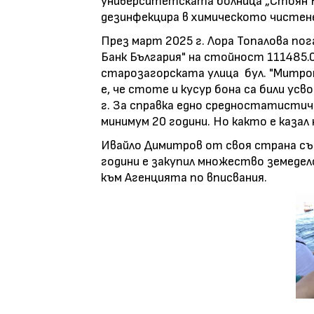
университетската болница „Стоян Ки
дезинфекцира в химическото чистен
През март 2025 г. Лора Топалова пог
Банк България" на стойност 111485.
старозагорската улица бул. "Митро
е, че стоте и кусур бона са били усво
г. За справка едно средностатисти
минимум 20 години. Но както е казал
Ивайло Димитров от своя страна същ
години е закупил множество земедел
към Агенцията по вписвания.