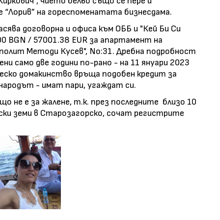
ркович“, чието бельо също се пере и
е “Лорив” на гореспоменатата бизнесдама.
асява договорна и офиса към ОББ и "Кей Би Си
00 BGN / 57001.38 EUR за апартамент на
полит Методи Кусев", No:31. Дребна подробност
ени само две години по-рано - на 11 януари 2023
ческо домакинство връща подобен кредит за
 народът - имат пари, угаждат си.
о не е за жалене, т.к. през последните близо 10
ски земи в Старозагорско, сочат регистрите