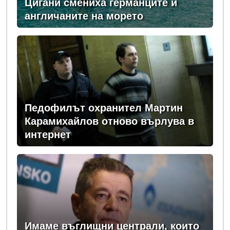
Цигани смениха германците и
англичаните на морето
Педофилът охранител Мартин
Карамихайлов отново върлува в
интернет
Имаме въглищни централи, които