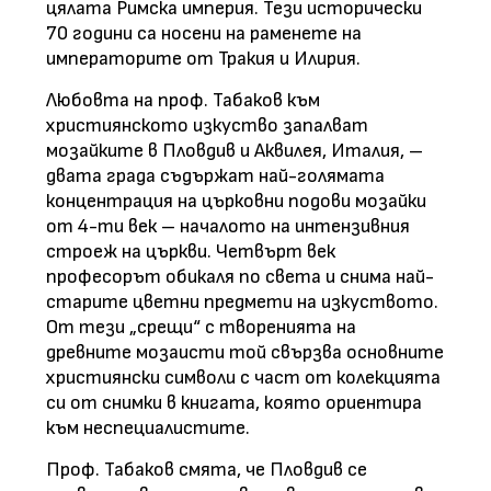
цялата Римска империя. Тези исторически
70 години са носени на раменете на
императорите от Тракия и Илирия.
Любовта на проф. Табаков към
християнското изкуство запалват
мозайките в Пловдив и Аквилея, Италия, –
двата града съдържат най-голямата
концентрация на църковни подови мозайки
от 4-ти век – началото на интензивния
строеж на църкви. Четвърт век
професорът обикаля по света и снима най-
старите цветни предмети на изкуството.
От тези „срещи“ с творенията на
древните мозаисти той свързва основните
християнски символи с част от колекцията
си от снимки в книгата, която ориентира
към неспециалистите.
Проф. Табаков смята, че Пловдив се