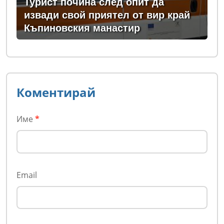
Турист почина след опит да
извади свой приятел от вир край
Къпиновския манастир
Коментирай
Име
*
Email