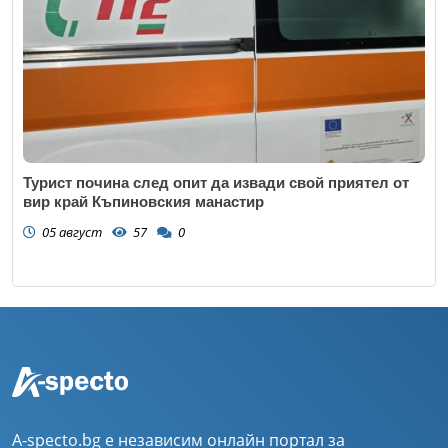
Турист почина след опит да извади свой приятел от
вир край Къпиновския манастир
05 август
57
0
A-specto.bg е независим онлайн портал за