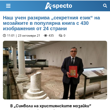
Наш учен разкрива „секретния език“ на
мозайките в популярна книга с 430
изображения от 24 страни
11:01 | 23 октомври 21
435
0
В „Символи на християнските мозайки“