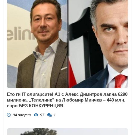
Ето ги IT олигарсите! А1 с Алекс Димитров лапна €290
милиона, „Телелинк” на Любомир Минчев – 440 млн.
евро БЕЗ КОНКУРЕНЦИЯ
04 август
97
1