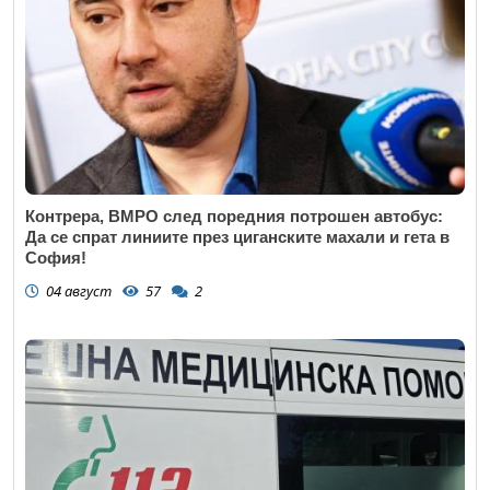
Контрера, ВМРО след поредния потрошен автобус:
Да се спрат линиите през циганските махали и гета в
София!
04 август
57
2