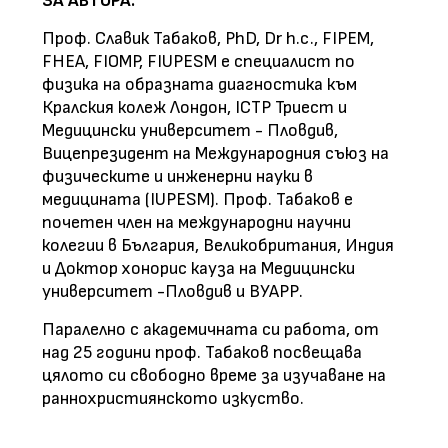
ЗА АВТОРА:
Проф. Славик Табаков, PhD, Dr h.c., FIPEM,
FHEA, FIOMP, FIUPESM е специалист по
физика на образната диагностика към
Кралския колеж Лондон, ICTP Триест и
Медицински университет - Пловдив,
Вицепрезидент на Международния съюз на
физическите и инженерни науки в
медицината (IUPESM). Проф. Табаков е
почетен член на международни научни
колегии в България, Великобритания, Индия
и Доктор хонорис кауза на Медицински
университет -Пловдив и ВУАРР.
Паралелно с академичната си работа, от
над 25 години проф. Табаков посвещава
цялото си свободно време за изучаване на
раннохристиянското изкуство.