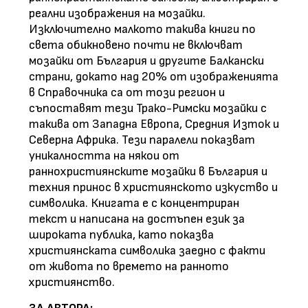
реални изображения на мозайки.
Изключително малкото такива книги по
света обикновено почти не включват
мозайки от България и другите Балкански
страни, докато над 20% от изображенията
в Справочника са от този регион и
съпоставят тези Трако-Римски мозайки с
такива от Западна Европа, Средния Изток и
Северна Африка. Тези паралели показват
уникалността на някои от
раннохристиянските мозайки в България и
техния принос в християнското изкуство и
символика. Книгата е с концентриран
текст и написана на достъпен език за
широката публика, като показва
християнската символика заедно с факти
от живота по времето на ранното
християнство.