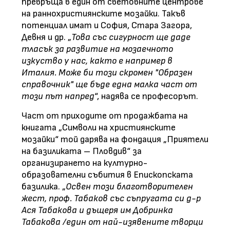
превръща в един от световните центрове
на раннохристиянските мозайки. Такъв
потенциал имат и София, Стара Загора,
Девня и др. „
Това със сигурност ще даде
тласък за развитие на мозаечното
изкуство у нас, както е например в
Италия. Може би този скромен "Образен
справочник" ще бъде една малка част от
този път напред
“, надява се професорът.
Част от приходите от продажбата на
книгата „Символи на християнските
мозайки“ той дарява на фондация „Приятели
на базиликата – Пловдив“ за
организирането на културно-
образователни събития в Епископската
базилика. „
Освен този благотворителен
жест, проф. Табаков със съпругата си д-р
Ася Табакова и дъщеря им Добринка
Табакова /един от най-изявените творци