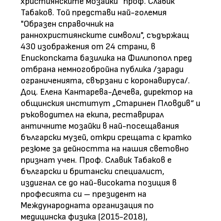
християнските мозайки“ проф. Славик
Табаков. Той представи най-големия
"Образен справочник на
раннохристиянските символи", съдържащ
430 изображения от 24 страни, в
Епископската базилика на Филипопол пред
отбрана немногобройна публика /заради
ограниченията, свързани с коронавируса/.
Доц. Елена Кантарева-Дечева, директор на
общинския институт „Старинен Пловдив“ и
ръководител на екипа, реставрирал
античните мозайки в най-посещавания
български музей, откри срещата с кратко
резюме за дейността на нашия световно
признат учен. Проф. Славик Табаков е
български и британски специалист,
издигнал се до най-високата позиция в
професията си – президент на
Международната организация по
медицинска физика (2015-2018),