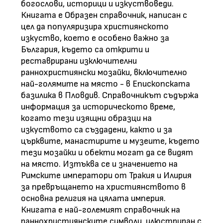
богослови, историци и изкуствоведи.
Книгата е Образен справочник, написан с
цел да популяризира християнското
изкуство, което е особено важно за
България, където са открити и
реставрирани изключителни
раннохристиянски мозайки, включително
най-голямите на място - в Епископската
базилика в Пловдив. Справочникът съдържа
информация за историческото време,
когато тези изящни образци на
изкуството са създадени, както и за
църквите, манастирите и музеите, където
тези мозайки и обекти могат да се видят
на място. Изтъква се и значението на
Римските императори от Тракия и Илирия
за превръщането на християнството в
основна религия на цялата империя.
Книгата е най-големият справочник на
раннохристиянските символи, илюстриран с