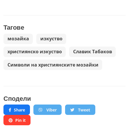
Тагове
мозайка
изкуство
християнско изкуство
Славик Табаков
Символи на християнските мозайки
Сподели
Share
Viber
Tweet
Pin it