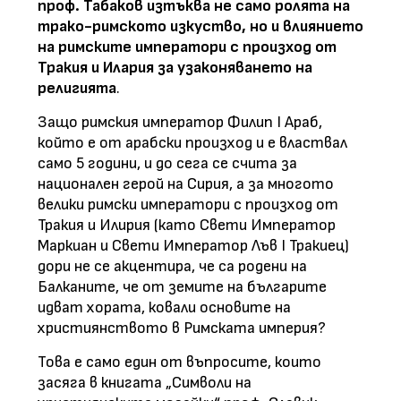
проф. Табаков изтъква не само ролята на
трако-римското изкуство, но и влиянието
на римските императори с произход от
Тракия и Илария за узаконяването на
религията
.
Защо римския император Филип I Араб,
който е от арабски произход и е властвал
само 5 години, и до сега се счита за
национален герой на Сирия, а за многото
велики римски императори с произход от
Тракия и Илирия (като Свети Император
Маркиан и Свети Император Лъв I Тракиец)
дори не се акцентира, че са родени на
Балканите, че от земите на българите
идват хората, ковали основите на
християнството в Римската империя?
Това е само един от въпросите, които
засяга в книгата „Символи на