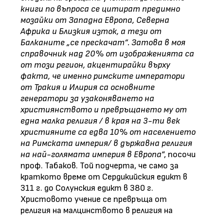
книги по въпроса се цитират предимно
мозайки от Западна Европа, Северна
Африка и Близкия изток, а тези от
Балканите „се прескачат“. Затова в моя
справочник над 20% от изображенията са
от този регион, акцентирайки върху
факта, че именно римските императори
от Тракия и Илирия са основните
генератори за узаконяването на
християнството и превръщането му от
една малка религия / в края на 3-ти век
християните са едва 10% от населението
на Римската империя/ в държавна религия
на най-голямата империя в Европа
“, посочи
проф. Табаков. Той подчерта, че само за
краткото време от Сердикийския едикт в
311 г. до Солунския едикт в 380 г.
Христовото учение се превръща от
религия на малцинството в религия на