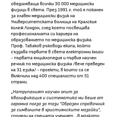
обединяваща всички 30 000 медицински
физици в света. През 1991 г. той е поканен
за главен медицински физик на
Университетската болница на Кралския
колеж Лондон, след което посвещава
професионалната си кариера на
образованието по медицинска физика.
Проф. Табаков ръководи екипа, който
създава първите в света електронни книги
- първата енциклопедия и първия научен
речник по медицинска физика /вече преведен
на 31 езика/ - проекти, в които са се
включили над 400 специалисти от 51
страни.
„
Натрупаният научен опит за
квалификация и систематика ми беше от
огромна полза за този "Образен справочник
за символите в християнските мозайки
“,
сподели на срещата ученият. „
В малкото