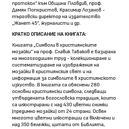
протокол“ към Община Пловдив, проф.
Дамян Попхристов, Красимир Лозанов -
търговски директор на издателство
„Жанет 45“, журналисти и др.
КРАТКО ОПИСАНИЕ НА КНИГАТА:
Книгата „Символи в християнските
мозайки“ на проф. Славик Табаков е базирана
на многогодишен труд - колекциониране и
систематизиране на изображения на
мозайки в християнския свят и на
информация за символите в християнското
изкуство. В книгата са обяснени 280
основни християнски символа, следващи
утвърдената богословска традиция, които
са илюстрирани с над 430 цветни снимки
(предимно мозайки) от 24 страни. Освен
многото цветни илюстрации са включени и
над 350 бележки, цитати от Библията,