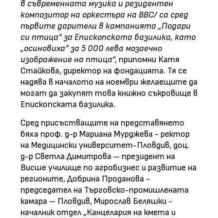
в съвременната музика и резидентен
композитор на оркестъра на ВВС/ са сред
първите дарители в кампанията „Подари
си птица“ за Епископската базилика, като
„осиновиха“ за 5 000 лева мозаечно
изображение на птица
“, припомни Катя
Стайкова, директор на фондацията. Тя се
надява в началото на ноември желаещите да
могат да закупят това книжно съкровище в
Епископската базилика.
Сред присъстващите на представянето
бяха проф. д-р Мариана Мурджева - ректор
на Медицински университет-Пловдив, доц.
д-р Светла Димитрова – президент на
Висше училище по агробизнес и развитие на
регионите, Добрина Проданова -
председател на Търговско-промишлената
камара – Пловдив, Мирослав Беляшки -
началник отдел „Канцелария на кмета и