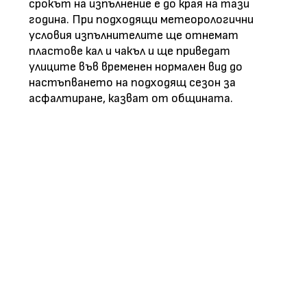
срокът на изпълнение е до края на тази
година. При подходящи метеорологични
условия изпълнителите ще отнемат
пластове кал и чакъл и ще приведат
улиците във временен нормален вид до
настъпването на подходящ сезон за
асфалтиране, казват от общината.