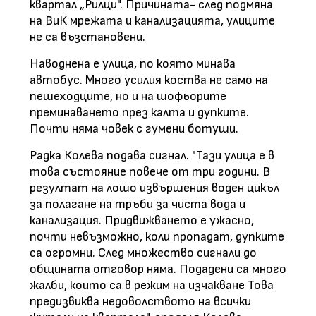
квартал „Рилци". Причината- след подмяна
на ВиК мрежата и канализацията, улиците
не са възстановени.
Наводнена е улица, по която минава
автобус. Много усилия коства не само на
пешеходците, но и на шофьорите
преминаването през калта и дупките.
Почти няма човек с гумени ботуши.
Радка Колева подава сигнал. "Тази улица е в
това състояние повече от три години. В
резултат на лошо извършения воден цикъл
за полагане на тръби за чиста вода и
канализация. Придвижването е ужасно,
почти невъзможно, коли пропадат, дупките
са огромни. След множество сигнали до
общината отговор няма. Подадени са много
жалби, които са в режим на изчакване Това
предизвиква недоволството на всички