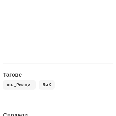
Тагове
кв. „Рилци“
ВиК
Сподели