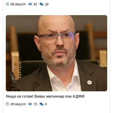
06 август
82
24
Нещо се готви! Бивш митничар пое АДФИ
06 август
75
0