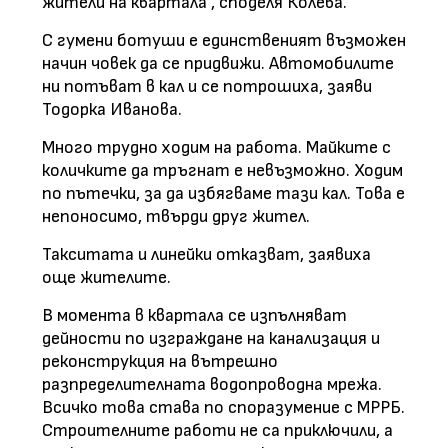
жители на квартала", споделя Колева.
С гумени ботуши е единственият възможен
начин човек да се придвижи. Автомобилите
ни потъват в кал и се потрошиха, заяви
Тодорка Иванова.
Много трудно ходим на работа. Майките с
количките да тръгнат е невъзможно. Ходим
по пътечки, за да избягваме тази кал. Това е
непоносимо, твърди друг жител.
Такситата и линейки отказват, заявиха
още жителите.
В момента в квартала се изпълняват
дейности по изграждане на канализация и
реконструкция на вътрешно
разпределителната водопроводна мрежа.
Всичко това става по споразумение с МРРБ.
Строителните работи не са приключили, а