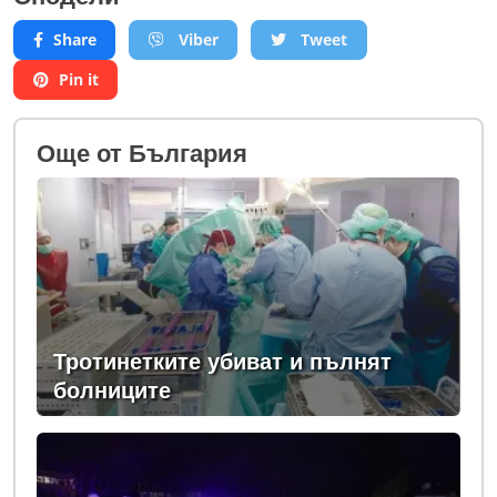
Share
Viber
Tweet
Pin it
Oще от България
Тротинетките убиват и пълнят
болниците