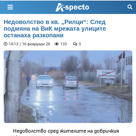
Недоволство в кв. „Рилци“: След
подмяна на ВиК мрежата улиците
останаха разкопани
14:13 | 16 февруари 26
133
0
Недоволство сред жителите на добричкия