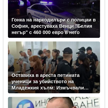
Гонка на наркодилъри с полицаи в
София, арестуваха Венци "Белия
негър" с 460 000 евро в него
Оставиха в ареста петимата
ученици за убийството на
Младежкия хълм: Измъчвали
Георги час, гаврили се с него и го
обрали