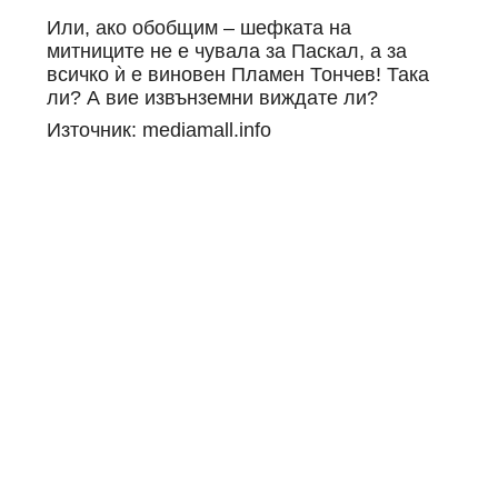
Или, ако обобщим – шефката на
митниците не е чувала за Паскал, а за
всичко ѝ е виновен Пламен Тончев! Така
ли? А вие извънземни виждате ли?
Източник: mediamall.info