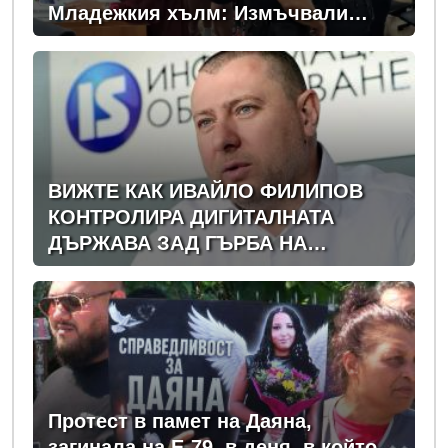
Младежкия хълм: Измъчвали
Георги час, гаврили се с него и го
обрали
ВИЖТЕ КАК ИВАЙЛО ФИЛИПОВ
КОНТРОЛИРА ДИГИТАЛНАТА
ДЪРЖАВА ЗАД ГЪРБА НА
ПРАВИТЕЛСТВОТО?
(РАЗСЛЕДВАНЕ)
Протест в памет на Даяна,
загинала на Е-79, в деня, в който