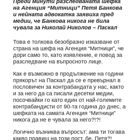
Преди минути разследваната шефка
на Агенция “Митници” Петя Банкова
и нейната адвокатка заявиха пред
медии, че Банкова никога не била
чувала за Николай Николов – Паскал
Това е толкова безобразно изказване от
страна на шефа на Агенция “Митници”, че
дори само то, като изявление, е повод за
разследване на въпросното лице.
Как е възможно в продължение на години
прякорът на Паскал да се е превърнал в
пословичен за контрабандата у нас, както
и за него да са писали десетки медии,
посочвайки го като един от най-големите
контрабандисти от 90-та година до днес, а
шефката на самата Агенция “Митници”
никога да не е чувала за него?!?!
Логично възниква въпросът: ама ти тогава
какво правиш на този пост, бе, Петя?!