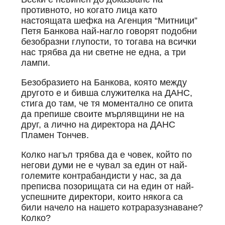
противното, но когато лица като
настоящата шефка на Агенция “Митници”
Петя Банкова най-нагло говорят подобни
безобразни глупости, то тогава на всички
нас трябва да ни светне не една, а три
лампи.
Безобразието на Банкова, която между
другото е и бивша служителка на ДАНС,
стига до там, че тя моментално се опита
да препише своите мърлявщини не на
друг, а лично на директора на ДАНС
Пламен Тончев.
Колко нагъл трябва да е човек, който по
негови думи не е чувал за един от най-
големите контрабандисти у нас, за да
преписва позорищата си на един от най-
успешните директори, които някога са
били начело на нашето котраразузнаване?
Колко?