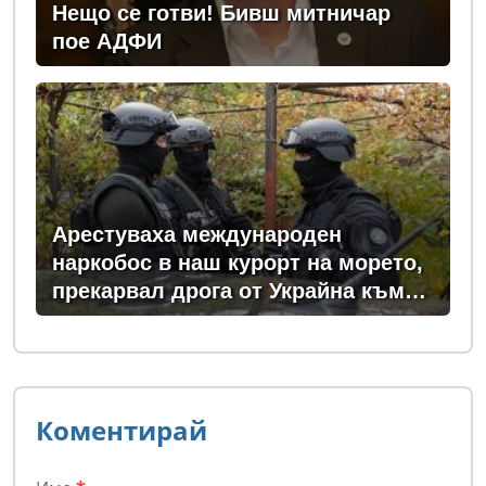
Нещо се готви! Бивш митничар
пое АДФИ
Арестуваха международен
наркобос в наш курорт на морето,
прекарвал дрога от Украйна към
ЕС
Коментирай