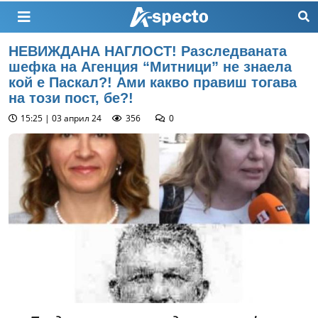
НЕВИЖДАНА НАГЛОСТ! Разследваната
шефка на Агенция “Митници” не знаела
кой е Паскал?! Ами какво правиш тогава
на този пост, бе?!
15:25 | 03 април 24
356
0