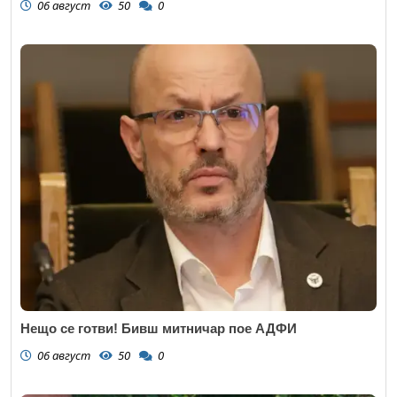
06 август
50
0
Нещо се готви! Бивш митничар пое АДФИ
06 август
50
0