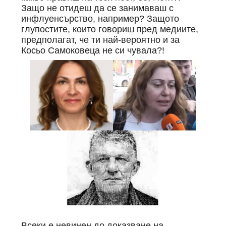
Защо не отидеш да се занимаваш с
инфлуенсърство, например? Защото
глупостите, които говориш пред медиите,
предполагат, че ти най-вероятно и за
Косьо Самоковеца не си чувала?!
Всеки е невинен до доказване на