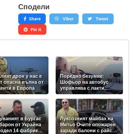
Сподели
Share
Viber
Tweet
Pin it
лият дрон у нас е
Поредно безумие:
от опасна вълна от
Шофьор на автобус
енти в Европа
управлява с лакти,
докато гледа TikTok
уваният в Бургас
Луксозният майбах на
барон от Украйна
Митьо Очите опожарен
одел 14 фабрики
заради балони с райски