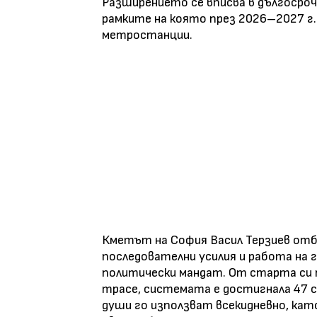
Разширението се вписва в дългосроч
рамките на която през 2026–2027 г.
метростанции.
Кметът на София Васил Терзиев отб
последователни усилия и работа на г
политически мандат. От старта си п
трасе, системата е достигнала 47 с
души го използват всекидневно, кат