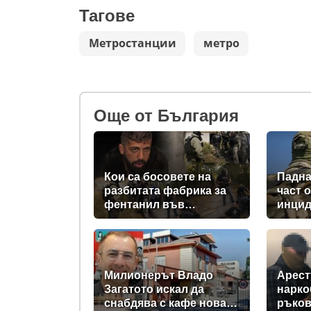
Тагове
Метростанции
метро
Oще от България
Кои са босовете на
Падна
разбитата фабрика за
част 
фентанил във
инцид
„Факултета“?
Милионерът Владо
Арест
Загатото искал да
нарко
снабдява с кафе новата
ръков