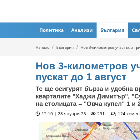
Политика
Анализи
България
Св
Начало
България
Нов 3-километров участък и три
Нов 3-километров у
пускат до 1 август
Те ще осигурят бърза и удобна 
кварталите "Хаджи Димитър", "Су
на столицата – "Овча купел" 1 и 
12:10 | 28 януари 26
291
124
комен