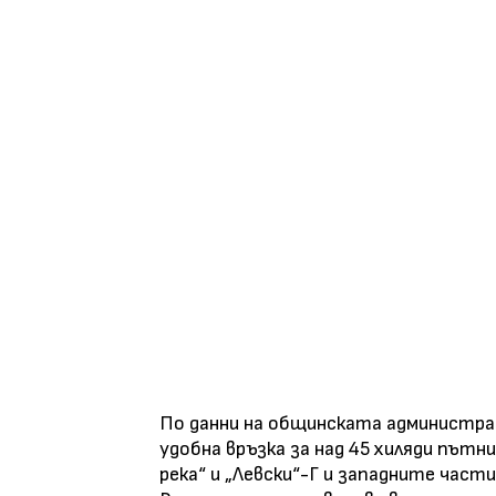
По данни на общинската администра
удобна връзка за над 45 хиляди път
река“ и „Левски“-Г и западните части 