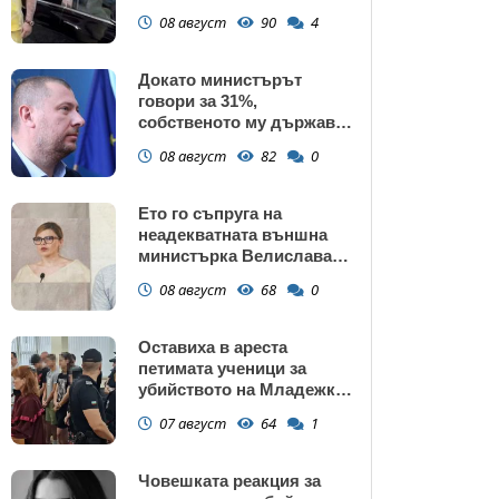
газ
08 август
90
4
Докато министърът
говори за 31%,
собственото му държавно
дружество е на 58% -
08 август
82
0
крадецът вика дръжте
крадеца
Ето го съпруга на
неадекватната външна
министърка Велислава
Петрова
08 август
68
0
Оставиха в ареста
петимата ученици за
убийството на Младежкия
хълм: Измъчвали Георги
07 август
64
1
час, гаврили се с него и го
обрали
Човешката реакция за