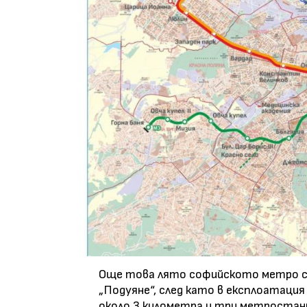
Още това лято софийското метро се 
„Подуяне“, след като в експлоатация
около 3 километра и три метростанц