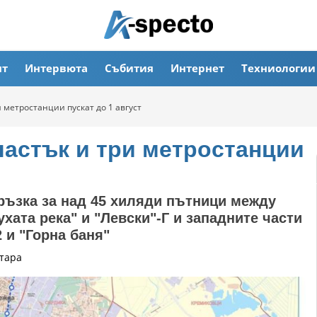
ят
Интервюта
Събития
Интернет
Техниологии
 метростанции пускат до 1 август
частък и три метростанции
връзка за над 45 хиляди пътници между
хата река" и "Левски"-Г и западните части
2 и "Горна баня"
тара