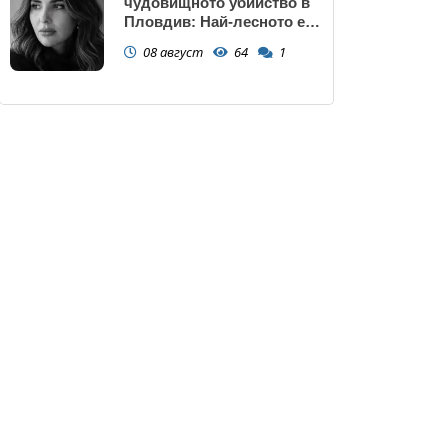
чудовищното убийство в
Пловдив: Най-лесното е
да прочетем тази история
08 август
64
1
и да си кажем "Това са
психопати. Моето дете
никога"