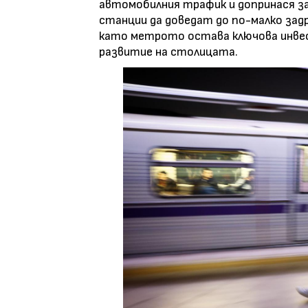
автомобилния трафик и допринася за
станции да доведат до по-малко зад
като метрото остава ключова инве
развитие на столицата.