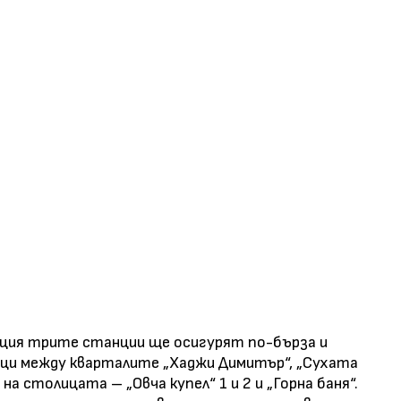
ция трите станции ще осигурят по-бърза и
ници между кварталите „Хаджи Димитър“, „Сухата
на столицата – „Овча купел“ 1 и 2 и „Горна баня“.