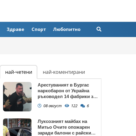
Здраве
Спорт
Любопитно
най-четени
най-коментирани
Арестуваният в Бургас
наркобарон от Украйна
ръководел 14 фабрики за
дрога в Европейския съюз
08 август
122
6
Луксозният майбах на
Митьо Очите опожарен
заради балони с райски