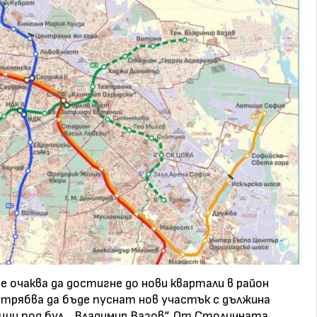
очаква да достигне до нови квартали в район
 трябва да бъде пуснат нов участък с дължина
ии под бул. „Владимир Вазов“. От Столичната