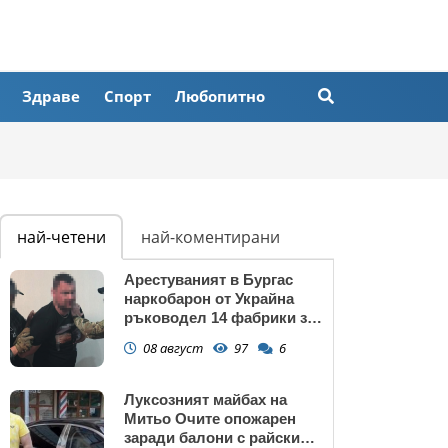
Здраве
Спорт
Любопитно
най-четени
най-коментирани
Арестуваният в Бургас
наркобарон от Украйна
ръководел 14 фабрики за
дрога в Европейския съюз
08 август
97
6
Луксозният майбах на
Митьо Очите опожарен
заради балони с райски