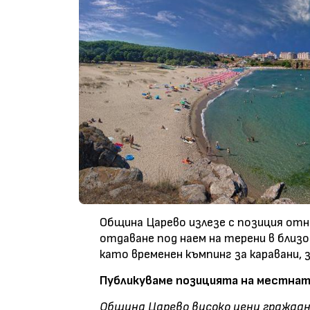
Община Царево излезе с позиция от
отдаване под наем на терени в близ
като временен къмпинг за каравани,
Публикуваме позицията на местнат
Община Царево високо цени гражд