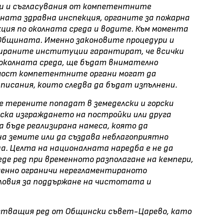
и и съгласувания от компетентните
ната здравна инспекция, органите за пожарна
ция по околната среда и водите. Към момента
Общината. Именно законовите процедури и
ираните институции гарантират, че всички
 околната среда, ще бъдат внимателно
имост компетентните органи могат да
писания, които следва да бъдат изпълнени.
е терените попадат в земеделски и горски
уска изграждането на постройки или друга
 бъде реализирана намеса, която да
а земите или да създава неблагоприятно
а. Целта на националната наредба е не да
де ред при временното разполагане на кемпери,
менно ограничи нерегламентираното
словия за поддържане на чистотата и
йстващия ред от Общински съвет-Царево, като