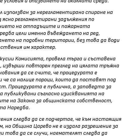
условия и опазването на околната среда.
л използван за нерегламентирано спиране на
з ясно регламентирани задължения по
нието на отпадъците и пожарната
едба цели именно въвеждането на ред,
ането на подобни територии, без това да води
ествения им характер.
кусии Комисията, провела търга и съставена
, извърши повторен преглед на цялата тръжна
ования да се счита, че процедурата е
и че са налице пороци, които да поставят под
т. Процедурата е публична, а заповедта за
са публикувани съгласно изискванията на
бите на Закона за общинската собственост,
та Наредба.
ения следва да се подчертае, че към настоящия
, но Община Царево не е издала разрешение за
 това да се случи, наемателят следва да