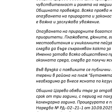
чувствителност и ролята на медии
Общината провежда. Всяка проява 
опазването на природата и законос
е важна и заслужава уважение.
Опазването на природните богатст
приоритети. Плажовете, дюните, г
местообитания и уникалните пейзаж
следва да бъде съхраняван както з
Именно затова всяко обществено пр
околната среда, следва да получи я
Във връзка с появилите се публични
терени в района на плаж “Бутамята
необходимо да внесе яснота по казу
Община Царево обяви търг за отдав
срок от три години, с период на пол
календарна година. Процедурата е п
Наредба № РД-02-21-1 от 10.09.202