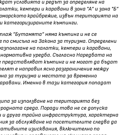
ждат условията и редът за определяне на
латки, кемпери и каравани в зона "А“ и зона "Б“
номорското крайбрежие, извън територията на
 и категоризираните къмпинги.
д плаж “Бутамята“ няма къмпинг и не се
 по смисъла на Закона за туризма. Определени
азполагане на палатки, кемпери и каравани,
нормативна уредба. Съгласно Наредбата на
е представляват къмпинг и не могат да бъдат
елят е направил ясно разграничение между
на за туризма и местата за временно
 каравани. Именно в тази категория попадат
ипа за използване на територията без
родната среда. Поради това не се допуска
ци и друга трайна инфраструктура, характерна
ния за обслужване на посетителите следва да
мативните изисквания, включително по