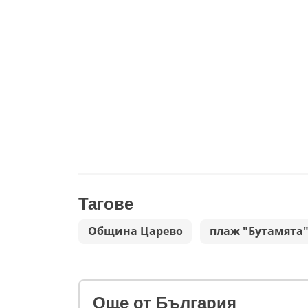
Тагове
Община Царево
плаж "Бутамята
Oще от България