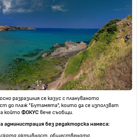
носно
разразилия се казус с плануваното
ост до плаж "Бутамята"
, които да се използват
 за който
ФОКУС
вече съобщи.
а администрация без редакторска намеса:
анската активност, обществената