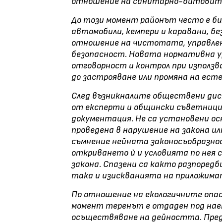
отношение на санитарно-битовите 
До този момент районът често е би
автомобили, кемпери и каравани, бе
отношение на чистотата, управле
безопасност. Новата нормативна ур
отговорност и контрол при използв
до застрояване или промяна на ест
След възникналите обществени дис
от експерти и общински съветници
документация. Не са установени осн
проведена в нарушение на закона ил
съмнение нейната законосъобразнос
откриването ѝ и условията по нея 
закона. Спазени са както разпоред
така и изискванията на приложима
По отношение на екологичните опас
момент теренът е отдаден под наем
осъществяване на дейността. Преди