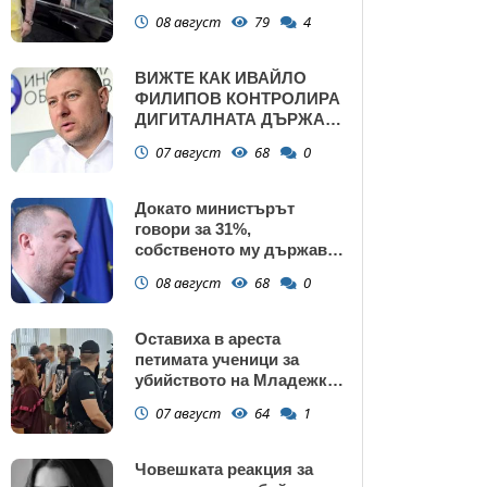
газ
08 август
79
4
ВИЖТЕ КАК ИВАЙЛО
ФИЛИПОВ КОНТРОЛИРА
ДИГИТАЛНАТА ДЪРЖАВА
ЗАД ГЪРБА НА
07 август
68
0
ПРАВИТЕЛСТВОТО?
(РАЗСЛЕДВАНЕ)
Докато министърът
говори за 31%,
собственото му държавно
дружество е на 58% -
08 август
68
0
крадецът вика дръжте
крадеца
Оставиха в ареста
петимата ученици за
убийството на Младежкия
хълм: Измъчвали Георги
07 август
64
1
час, гаврили се с него и го
обрали
Човешката реакция за