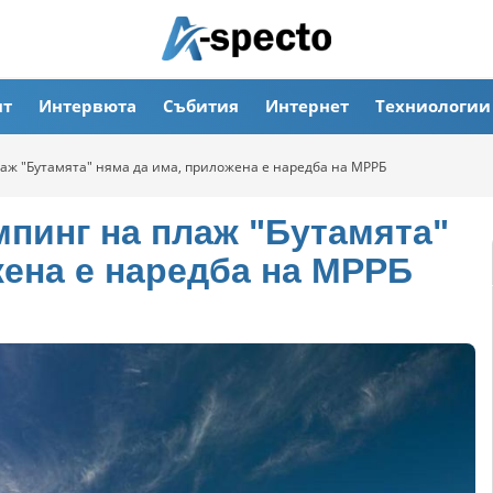
ят
Интервюта
Събития
Интернет
Техниологии
аж "Бутамята" няма да има, приложена е наредба на МРРБ
пинг на плаж "Бутамята"
жена е наредба на МРРБ