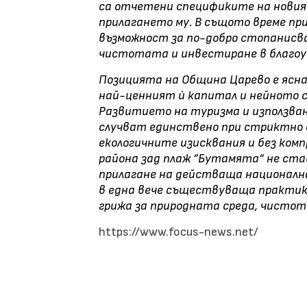
са отчетени спецификите на новия
прилагането му. В същото време п
възможност за по-добро стопанисв
чистотата и инвестиране в благоу
Позицията на Община Царево е ясн
най-ценният ѝ капитал и нейното 
Развитието на туризма и използван
случват единствено при стриктно с
екологичните изисквания и без ком
района зад плаж “Бутамята“ не став
прилагане на действаща национална
в една вече съществуваща практик
грижа за природната среда, чистот
https://www.focus-news.net/