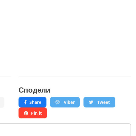
Сподели
"
Share
Viber
Tweet
Pin it