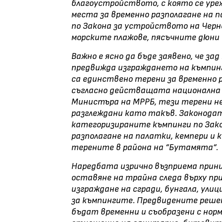
благоустройството, с която се уре
места за временно разполагане на па
по Закона за устройството на Чер
морските плажове, пясъчните дюни
Важно е ясно да бъде заявено, че за
предвижда изграждането на къмпинг
са единствено терени за временно р
съгласно действащата национална 
Министъра на МРРБ, тези терени н
разглеждани като такъв. Законодат
категоризираните къмпинги по Зако
разполагане на палатки, кемпери и
терените в района на “Бутамята“.
Наредбата изрично възприема принц
оставяне на трайна следа върху при
изграждане на сгради, бунгала, ули
за къмпингите. Предвидените реше
бъдат временни и съобразени с нор