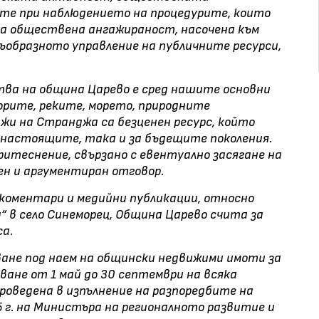
те при наблюдението на процедурите, които
на обществена ангажираност, насочена към
ъобразното управление на публичните ресурси,
ва на община Царево е сред нашите основни
орите, реките, морето, природните
и на Странджа са безценен ресурс, който
а настоящите, така и за бъдещите поколения.
итеснение, свързано с евентуално засягане на
сен и аргументиран отговор.
 коментари и медийни публикации, относно
“ в село Синеморец, Община Царево счита за
са.
ане под наем на общински недвижими имоти за
зване от 1 май до 30 септември на всяка
роведена в изпълнение на разпоредбите на
5 г. на Министъра на регионалното развитие и