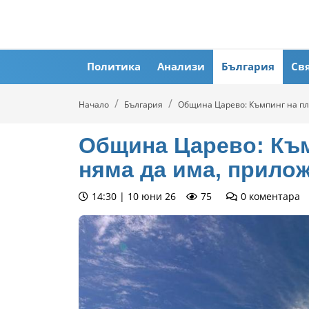
Политика
Анализи
България
Св
Начало
България
Община Царево: Къмпинг на пл
Община Царево: Към
няма да има, прило
14:30 | 10 юни 26
75
0
коментара