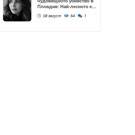
чудовищното убийство в
Пловдив: Най-лесното е
да прочетем тази история
08 август
64
1
и да си кажем "Това са
психопати. Моето дете
никога"