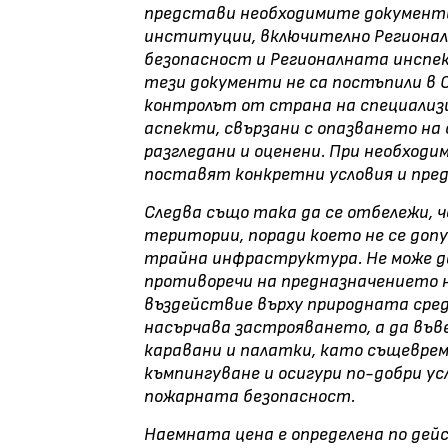
представи необходимите документ
институции, включително Регионал
безопасност и Регионалната инспек
тези документи не са постъпили в 
контролът от страна на специализ
аспекти, свързани с опазването на
разгледани и оценени. При необход
поставят конкретни условия и пред
Следва също така да се отбележи, ч
територии, поради което не се доп
трайна инфраструктура. Не може да
противоречи на предназначението н
въздействие върху природната сред
насърчава застрояването, а да въве
каравани и палатки, като същевре
къмпингуване и осигури по-добри у
пожарната безопасност.
Наемната цена е определена по де