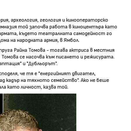
ия, археология, геология и кинооператорско
имназия той започва работа в киноцентъра като
зармата, където театралната самодейност го
Дома на народната армия, в Ямбол.
ъпруга Райна Томова - тогава актриса в местния
Томова се насочва към писането и режисурата.
аптация" и "Дубльорът".
поделя, че тя е "енергийният двигател,
д кадър на тяхното семейство". Ако не беше
дала като личност, казва той.