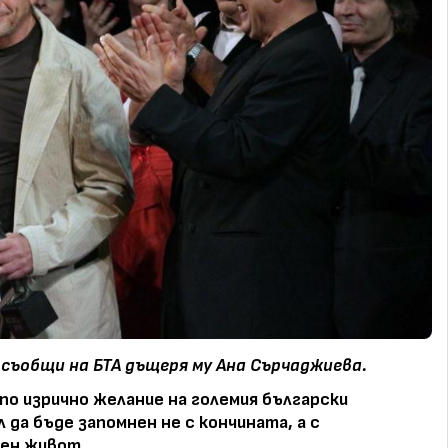
 съобщи на БТА дъщеря му Ана Сърчаджиева.
 по изрично желание на големия български
 да бъде запомнен не с кончината, а с
рен живот.