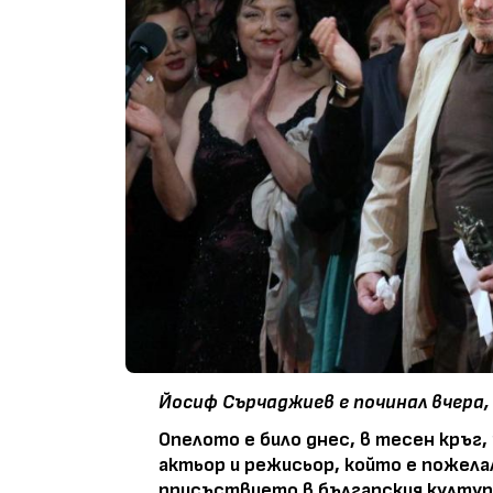
Йосиф Сърчаджиев е починал вчера,
Опелото е било днес, в тесен кръг,
актьор и режисьор, който е пожелал
присъствието в българския култу