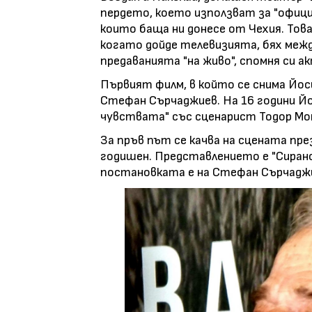
пердето, което използват за "официа
които баща ни донесе от Чехия. Това
когато дойде телевизията, бях межд
предаванията "на живо", спомня си 
Първият филм, в който се снима Йоси
Стефан Сърчаджиев. На 16 години Йо
чувствата" със сценарист Тодор Мо
За пръв път се качва на сцената пре
годишен. Представлението е "Сирано
постановката е на Стефан Сърчадж