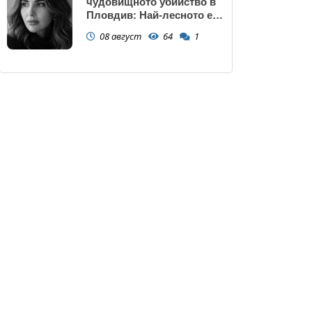
чудовищното убийство в
Пловдив: Най-лесното е
да прочетем тази история
08 август
64
1
и да си кажем "Това са
психопати. Моето дете
никога"