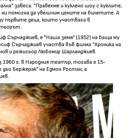
лна" завеса. "Правехме и куклено шоу с куклите,
 ни помогна да увеличим цените на билетите. А
у първите деца, които участваха в
актьорът.
ф Сърчаджиев, е "Наша земя" (1952) на баща му
сиф Сърчаджиев участва във филма "Хроника на
нов и режисьор Любомир Шарланджиев.
з 1960 г. в Народния театър, тогава е 15-
 дьо Бержерак" на Едмон Ростан, а
иев.