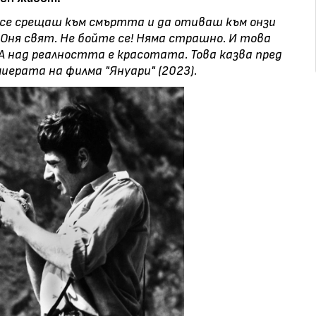
 се срещаш към смъртта и да отиваш към онзи
Оня свят. Не бойте се! Няма страшно. И това
А над реалността е красотата. Това казва пред
иерата на филма "Януари" (2023).