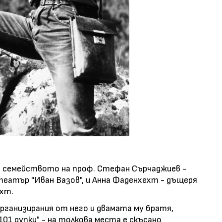
я, в семейството на проф. Стефан Сърчаджиев -
еатър "Иван Вазов", и Анна Фаденхехт - дъщеря
хт.
рганизирания от него и двамата му братя,
01 дупки" - на толкова места е скъсано