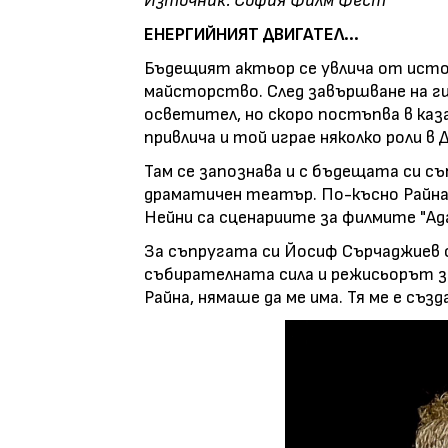
Източник: София Филм Фест
ЕНЕРГИЙНИЯТ ДВИГАТЕЛ...
Бъдещият актьор се увлича от истор
майсторство. След завършване на г
осветител, но скоро постъпва в ка
привлича и той играе няколко роли в 
Там се запознава и с бъдещата си с
драматичен театър. По-късно Райна 
Нейни са сценариите за филмите "Ад
За съпругата си Йосиф Сърчаджиев с
събирателната сила и режисьорът за
Райна, нямаше да ме има. Тя ме е съз