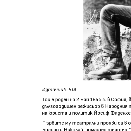
Източник: БТА
Той е роден на 2 май 1945 г. в Софи
дългогодишен режисьор в Народния т
на юриста и политик Йосиф Фаденхе
Първите му театрални прояви са в о
Богдан и Николай, домашен театър "1