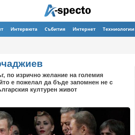
ят
Интервюта
Събития
Интернет
Техниологии
рчаджиев
ъг, по изрично желание на големия
йто е пожелал да бъде запомнен не с
ългарския културен живот