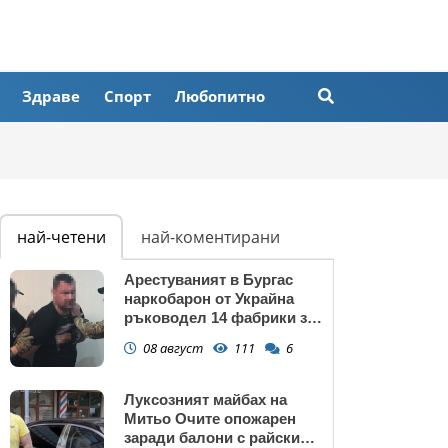
Здраве
Спорт
Любопитно
най-четени
най-коментирани
Арестуваният в Бургас
наркобарон от Украйна
ръководел 14 фабрики за
дрога в Европейския съюз
08 август
111
6
Луксозният майбах на
Митьо Очите опожарен
заради балони с райски