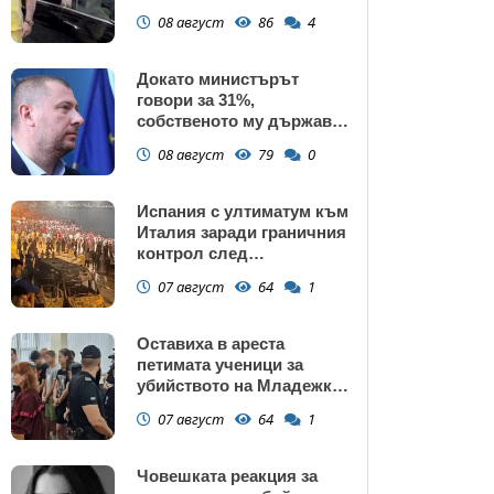
газ
08 август
86
4
Докато министърът
говори за 31%,
собственото му държавно
дружество е на 58% -
08 август
79
0
крадецът вика дръжте
крадеца
Испания с ултиматум към
Италия заради граничния
контрол след
нашествието в Сеута
07 август
64
1
Оставиха в ареста
петимата ученици за
убийството на Младежкия
хълм: Измъчвали Георги
07 август
64
1
час, гаврили се с него и го
обрали
Човешката реакция за