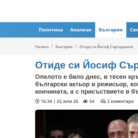
Политика
Анализи
България
Св
Начало
България
Отиде си Йосиф Сърчаджиев
Отиде си Йосиф Съ
Опелото е било днес, в тесен кр
български актьор и режисьор, ко
кончината, а с присъствието в б
16:34 | 02 юли 26
54
2
коментара