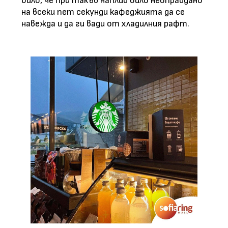
било, че при такъв наплив било неоправдано
на всеки пет секунди кафеджията да се
навежда и да ги вади от хладилния рафт.