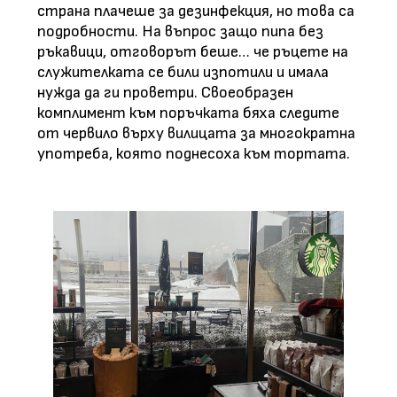
страна плачеше за дезинфекция, но това са
подробности. На въпрос защо пипа без
ръкавици, отговорът беше… че ръцете на
служителката се били изпотили и имала
нужда да ги проветри. Своеобразен
комплимент към поръчката бяха следите
от червило върху вилицата за многократна
употреба, която поднесоха към тортата.