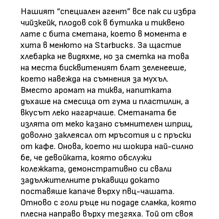
Нашият “специален агент” все пак си избра
чийзкейк, плодов сок в бутилка и тиквено
лате с бита сметана, което в момента е
хита в менюто на Starbucks. За щастие
хлебарка не видяхме, но за сметка на това
на места бисквитеният блат зеленееше,
което навежда на съмнения за мухъл.
Вместо аромат на тиква, напитката
дъхаше на смесица от гума и пластилин, а
вкусът леко нагарчаше. Сметаната бе
излята от меко казано съмнителен шприц,
доволно заклеясал от мръсотия и с пръски
от кафе. Онова, което ни шокира най-силно
бе, че девойката, която обслужи
колежката, демонстративно си свали
задължителните ръкавици докато
поставяше капаче върху пвц-чашата.
Отново с голи ръце ни подаде сламка, която
плесна направо върху тезгяха. Той от своя