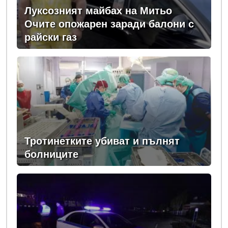
Луксозният майбах на Митьо
Очите опожарен заради балони с
райски газ
Тротинетките убиват и пълнят
болниците