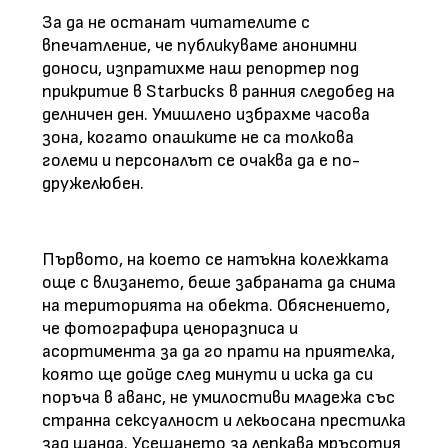
За да не останат читателите с
впечатление, че публикуваме анонимни
доноси, изпратихме наш репортер под
прикритие в Starbucks в ранния следобед на
делничен ден. Умишлено избрахме часова
зона, когато опашките не са толкова
големи и персоналът се очаква да е по-
дружелюбен.
Първото, на което се натъкна колежката
още с влизането, беше забраната да снима
на територията на обекта. Обяснението,
че фотографира ценоразписа и
асортимента за да го прати на приятелка,
която ще дойде след минути и иска да си
поръча в аванс, не умилостиви младежа със
странна сексуалност и лекьосана престилка
зад щанда. Усещането за лепкава мръсотия