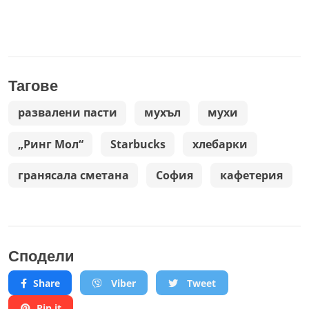
Тагове
развалени пасти
мухъл
мухи
„Ринг Мол“
Starbucks
хлебарки
гранясала сметана
София
кафетерия
Сподели
Share
Viber
Tweet
Pin it