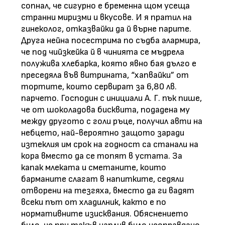
сопнал, че сигурно е бременна щом усеща
странни миризми и вкусове. И я пратил на
гинеколог, отказвайки да й върне парите.
Друга нейна посестрима по съдба алармира,
че под чийзкейка й в чинията се мъдрела
полужива хлебарка, която явно бая дълго е
преседяла във витрината, “хапвайки” от
тортите, които сервират за 6,80 лв.
парчето. Господин с инициали А. Г. пък пише,
че от шоколадова бисквита, подадена му
между другото с голи ръце, получил авти на
небцето, най-вероятно защото заради
изтеклия им срок на годност са станали на
кора вместо да се топят в устата. За
капак млеката и сметаните, които
барманите слагат в напитките, седяли
отворени на тезгяха, вместо да ги вадят
всеки път от хладилник, както е по
нормативните изисквания. Обяснението