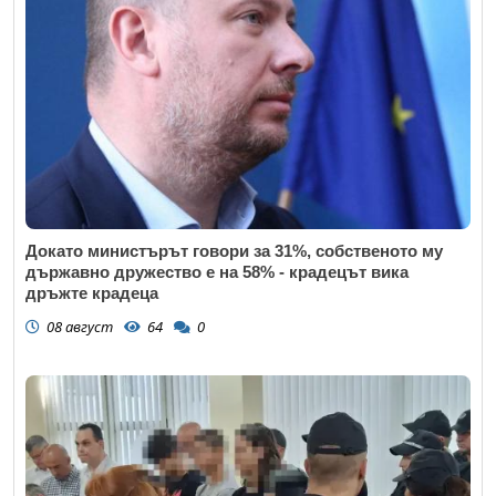
Докато министърът говори за 31%, собственото му
държавно дружество е на 58% - крадецът вика
дръжте крадеца
08 август
64
0