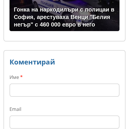
Гонка на наркодилъри с полицаи в
София, арестуваха Венци "Белия
негър" с 460 000 евро в него
Коментирай
Име
*
Email