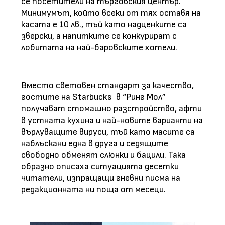
се посетители на търговския център.
Минимумът, който всеки от тях оставя на
касата е 10 лв., тъй като надценките са
зверски, а напитките се конкурират с
лобитата на най-баровските хотели.
Вместо световен стандарт за качество,
гостите на Starbucks
в “Ринг Мол”
получават стомашно разстройство, афти
в устната кухина и най-новите варианти на
върлуващите вируси, тъй като масите са
наблъскани една в друга и седящите
свободно обменят слюнки и бацили. Така
образно описаха ситуацията десетки
читатели, изпращащи гневни писма на
редакционната ни поща от месеци.