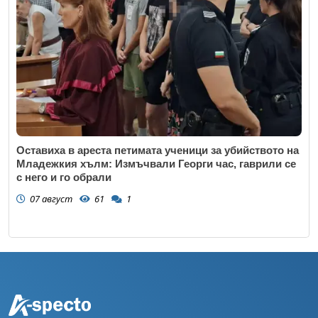
Оставиха в ареста петимата ученици за убийството на
Младежкия хълм: Измъчвали Георги час, гаврили се
с него и го обрали
07 август
61
1