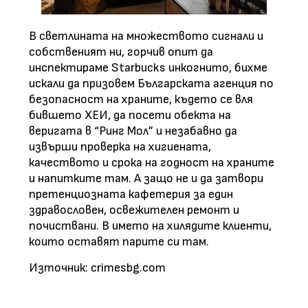
В светлината на множеството сигнали и
собственият ни, горчив опит да
инспектираме Starbucks инкогнито, бихме
искали да призовем Българската агенция по
безопасност на храните, където се вля
бившето ХЕИ, да посети обекта на
веригата в “Ринг Мол” и незабавно да
извърши проверка на хигиената,
качеството и срока на годност на храните
и напитките там. А защо не и да затвори
претенциозната кафетерия за един
здравословен, освежителен ремонт и
почиствани. В името на хилядите клиенти,
които оставят парите си там.
Източник: crimesbg.com