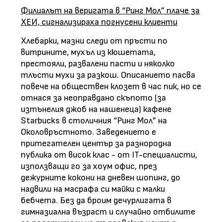
Филиалът на веригата в “Ринг Мол” плаче за
ХЕИ, сигнализираха погнусени клиенти
Хлебарки, мазни следи от пръсти по
витрините, мухъл из кюшетата,
престояли, развалени пасти и няколко
тлъсти мухи за разкош. Описанието пасва
повече на обществен клозет в час пик, но се
отнася за неоправдано скъпото (за
изтънелия джоб на нашенеца) кафене
Starbucks в столичния “Ринг Мол” на
Околовръстното. Заведението е
притегателен център за разнородна
публика от висок клас - от IT-специалисти,
използващи го за хоум офис, през
дежурните кокони на дневен шопинг, до
надвили на масрафа си майки с малки
бебчета. Без да броим дечурлигата в
гимназиална възраст и случайно отбилите