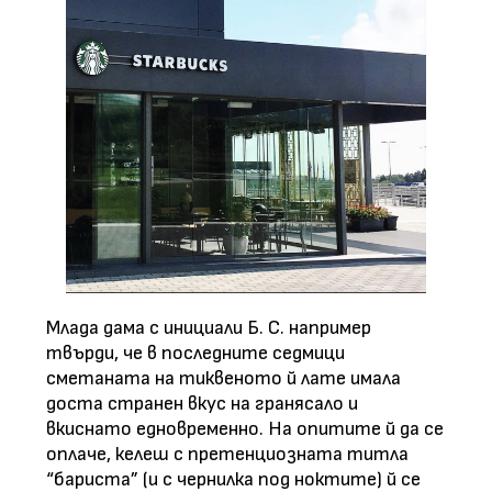
Млада дама с инициали Б. С. например
твърди, че в последните седмици
сметаната на тиквеното й лате имала
доста странен вкус на гранясало и
вкиснато едновременно. На опитите й да се
оплаче, келеш с претенциозната титла
“бариста” (и с чернилка под ноктите) й се