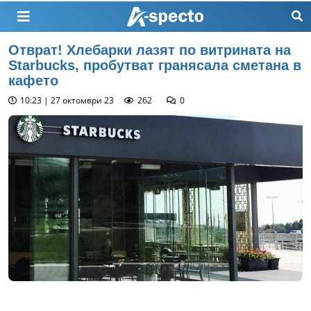
Отврат! Хлебарки лазят по витрината на
Starbucks, пробутват гранясала сметана в
кафето
10:23 | 27 октомври 23
262
0