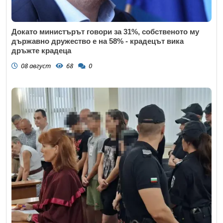
Докато министърът говори за 31%, собственото му
държавно дружество е на 58% - крадецът вика
дръжте крадеца
08 август
68
0