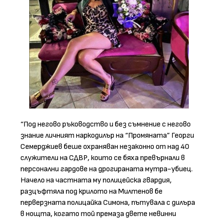
“Под негово ръководство и без съмнение с негово
знание личният наркодилър на “Промяната” Георги
Семерджиев беше охраняван незаконно от над 40
служители на СДВР, които се бяха превърнали в
персонални гардове на дрогираната мутра-убиец.
Начело на частната му полицейска гвардия,
разцъфтяла под крилото на Милтенов бе
перверзната полицайка Симона, пътувала с дилъра
в нощта, когато той премаза двете невинни