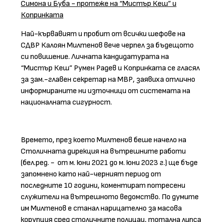
Симона и Буба - протеже на “Мистър Кеш” и
Копринката
Най-кървавият и пробит от всички шефове на
СДВР Калоян Милтенов вече черпел за бъдещото
си повишение. Личната кандидатурата на
“Мистър Кеш” Румен Радев и Копринката се гласял
за зам.-главен секретар на МВР, заявиха отлично
информираните ни източници от системата на
националната сигурност.
Времето, през което Милтенов беше начело на
Столичната дирекция на вътрешните работи
(бел.ред. -
от м. юни 2021 до м. юни 2023 г.) ще бъде
запомнено като най-черният период от
последните 10 години, коментират потресени
служители на вътрешното ведомство. По думите
им Милтенов е станал нарицателно за масова
корупция сред столичните полицаи, тотална липса