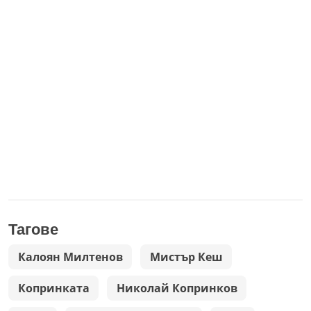
Тагове
Калоян Милтенов
Мистър Кеш
Копринката
Николай Копринков