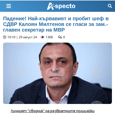
Падение! Най-кървавият и пробит шеф в
СДВР Калоян Милтенов се гласи за зам.-
главен секретар на МВР
10:10 | 29 август 24
1368
0
Личният “сводник” на развратните полицайки