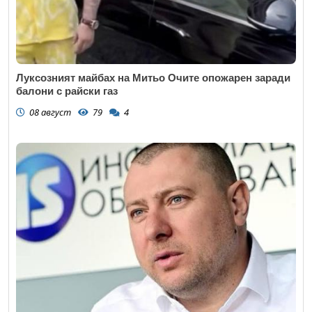
Луксозният майбах на Митьо Очите опожарен заради
балони с райски газ
08 август
79
4