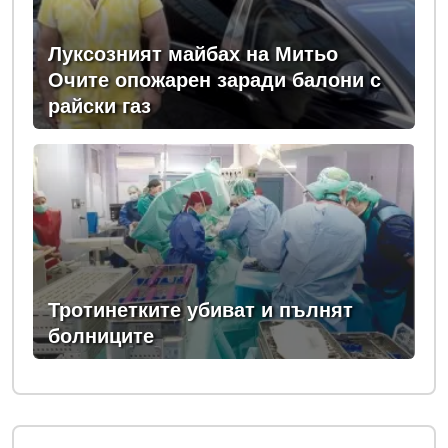
Луксозният майбах на Митьо
Очите опожарен заради балони с
райски газ
Тротинетките убиват и пълнят
болниците