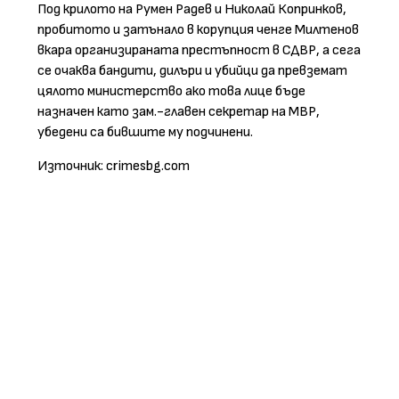
Под крилото на Румен Радев и Николай Копринков,
пробитото и затънало в корупция ченге Милтенов
вкара организираната престъпност в СДВР, а сега
се очаква бандити, дилъри и убийци да превземат
цялото министерство ако това лице бъде
назначен като зам.-главен секретар на МВР,
убедени са бившите му подчинени.
Източник: crimesbg.com