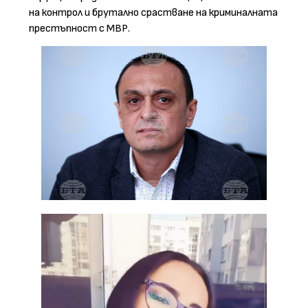
на контрол и брутално срастване на криминалната
престъпност с МВР.