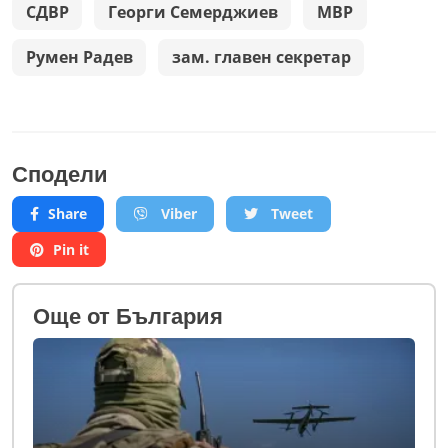
СДВР
Георги Семерджиев
МВР
Румен Радев
зам. главен секретар
Сподели
Share
Viber
Tweet
Pin it
Oще от България