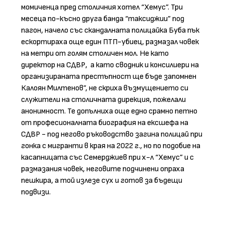
момиченца пред столичния хотел “Хемус”. Три
месеца по-късно друга банда “таксиджии” под
пагон, начело със скандалната полицайка Буба пък
ескортираха още един ПТП-убиец, размазал човек
на метри от голям столичен мол. Не като
директор на СДВР,
а като сводник и консилиери на
организираната престъпност ще бъде запомнен
Калоян Милтенов”, не скриха възмущението си
служители на столичната дирекция, пожелали
анонимност. Те допълниха още едно срамно петно
от професионалната биография на ексшефа на
СДВР - под негово ръководство загина полицай при
гонка с мигранти в края на 2022 г., но по подобие на
касапницата със Семерджиев при х-л “Хемус” и с
размазания човек, неговите подчинени опраха
пешкира, а той излезе сух и готов за бъдещи
подвизи.