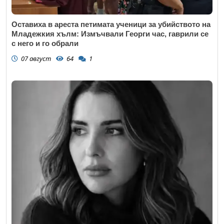
Оставиха в ареста петимата ученици за убийството на
Младежкия хълм: Измъчвали Георги час, гаврили се
с него и го обрали
07 август
64
1