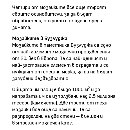
Четири от мозайките все още търсят
своите осиновители, за да бъдат
обработени, покрити и опазени преди
зимата.
Мозайките в Бузлуджа
Мозайките в паметника Бузлуджа са едно
от най-големите мозаечни произведения
от 20. век в Европа. Те са най-ценният и
най-застрашен елемент в сградата и се
нуждаят от спешни мерки, за да не бъдат
загубени безвъзвратно.
2
Общата им площ е близо 1000 м
и за
направата им са използвани над 2,5 милиона
тесери (камъчета). Две трети от тези
мозайки все още са налични. Те са
разпределени на две стени – външен и
вътрешен мозаечен кръг.