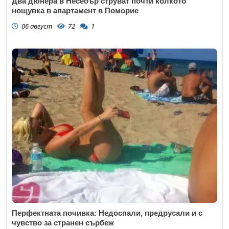
Два дюнера в Несебър струват почти колкото
нощувка в апартамент в Поморие
06 август
72
1
Перфектната почивка: Недоспали, предрусали и с
чувство за странен сърбеж