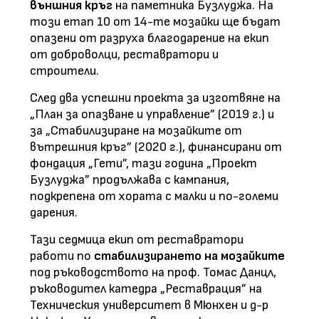
външния кръг
на паметника Бузлуджа. На
този етап 10 от 14-те мозайки ще бъдат
опазени от разруха благодарение на екип
от доброволци, реставратори и
строители.
След два успешни проекта за изготвяне на
„План за опазване и управление” (2019 г.) и
за „Стабилизиране на мозайките от
вътрешния кръг” (2020 г.), финансирани от
фондация „Гети”, тази година „Проект
Бузлуджа” продължава с кампания,
подкрепена от хората с малки и по-големи
дарения.
Тази седмица екип от реставратори
работи по
стабилизирането на мозайките
под ръководството на проф. Томас Данцл,
ръководител катедра „Реставрация” на
Техническия университет в Мюнхен и д-р