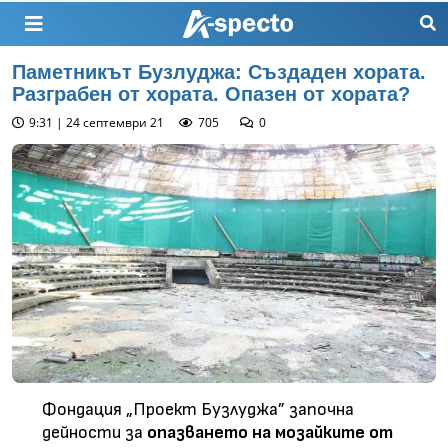
Паметникът Бузлуджа: Създаден хората.
Разграбен от хората. Опазен от хората?
9:31 | 24 септември 21
705
0
Фондация „Проект Бузлуджа” започна
дейности за
опазването на мозайките от