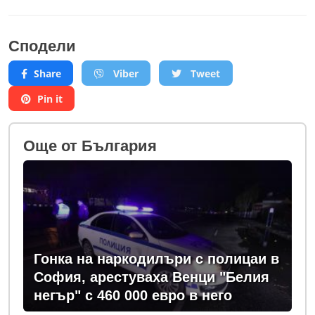
Сподели
Share
Viber
Tweet
Pin it
Oще от България
Гонка на наркодилъри с полицаи в
София, арестуваха Венци "Белия
негър" с 460 000 евро в него