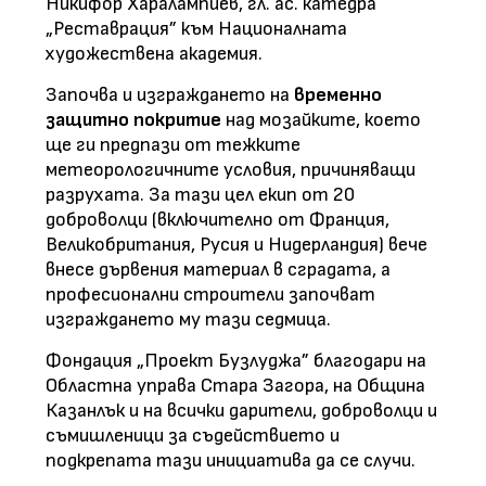
Никифор Харалампиев, гл. ас. катедра
„Реставрация” към Националната
художествена академия.
Започва и изграждането на
временно
защитно покритие
над мозайките, което
ще ги предпази от тежките
метеорологичните условия, причиняващи
разрухата. За тази цел екип от 20
доброволци (включително от Франция,
Великобритания, Русия и Нидерландия) вече
внесе дървения материал в сградата, а
професионални строители започват
изграждането му тази седмица.
Фондация „Проект Бузлуджа” благодари на
Областна управа Стара Загора, на Община
Казанлък и на всички дарители, доброволци и
съмишленици за съдействието и
подкрепата тази инициатива да се случи.