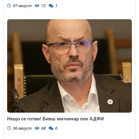
07 август
72
1
Нещо се готви! Бивш митничар пое АДФИ
06 август
68
0