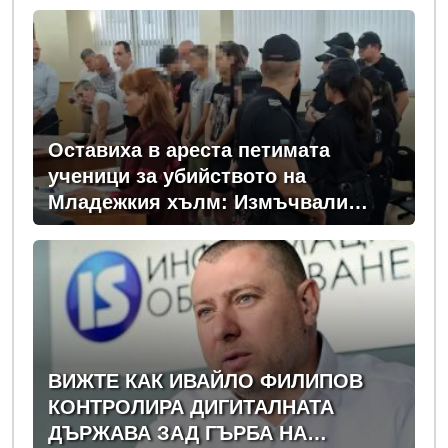
Оставиха в ареста петимата
ученици за убийството на
Младежкия хълм: Измъчвали
Георги час, гаврили се с него и го
обрали
ВИЖТЕ КАК ИВАЙЛО ФИЛИПОВ
КОНТРОЛИРА ДИГИТАЛНАТА
ДЪРЖАВА ЗАД ГЪРБА НА