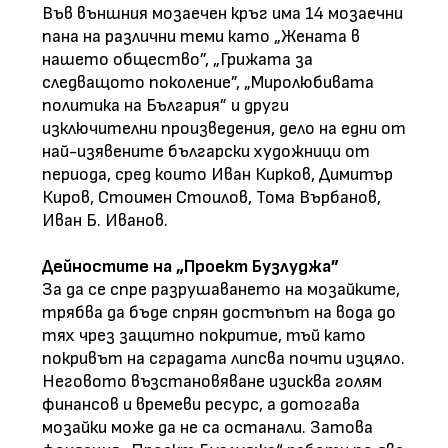
Във външния мозаечен кръг има 14 мозаечни
пана на различни теми като „Жената в
нашето общество”, „Грижата за
следващото поколение”, „Миролюбивата
политика на България” и други
изключителни произведения, дело на едни от
най-изявените български художници от
периода, сред които Иван Кирков, Димитър
Киров, Стоимен Стоилов, Тома Върбанов,
Иван Б. Иванов.
Дейностите на „Проект Бузлуджа”
За да се спре разрушаването на мозайките,
трябва да бъде спрян достъпът на вода до
тях чрез защитно покритие, тъй като
покривът на сградата липсва почти изцяло.
Неговото възстановяване изисква голям
финансов и времеви ресурс, а дотогава
мозайки може да не са останали. Затова