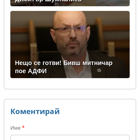
Нещо се готви! Бивш митничар
пое АДФИ
Коментирай
Име
*