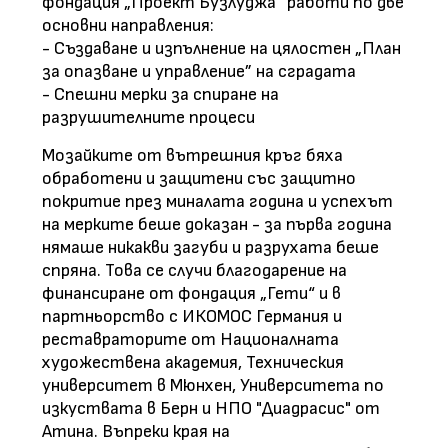
фондация „Проект Бузлуджа“ работи по две
основни направления:
- Създаване и изпълнение на цялостен „План
за опазване и управление” на сградата
- Спешни мерки за спиране на
разрушителните процеси
Мозайките от вътрешния кръг бяха
обработени и защитени със защитно
покритие през миналата година и успехът
на мерките беше доказан - за първа година
нямаше никакви загуби и разрухата беше
спряна. Това се случи благодарение на
финансиране от фондация „Гети“ и в
партньорство с ИКОМОС Германия и
реставраторите от Националната
художествена академия, Техническия
университет в Мюнхен, Университета по
изкуствата в Берн и НПО "Диадрасис" от
Атина. Въпреки края на