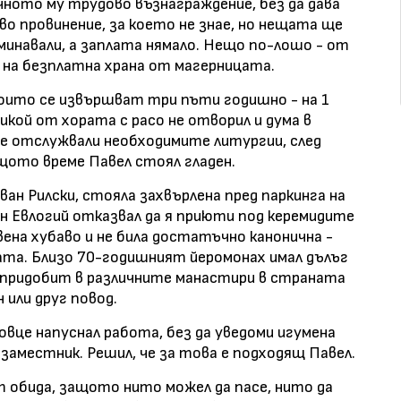
чното му трудово възнаграждение, без да дава
кво провинение, за което не знае, но нещата ще
минавали, а заплата нямало. Нещо по-лошо - от
 на безплатна храна от магерницата.
които се извършват три пъти годишно - на 1
никой от хората с расо не отворил и дума в
е отслужвали необходимите литургии, след
ъщото време Павел стоял гладен.
ан Рилски, стояла захвърлена пред паркинга на
н Евлогий отказвал да я приюти под керемидите
ена хубаво и не била достатъчно канонична -
ата. Близо 70-годишният йеромонах имал дълъг
 придобит в различните манастири в страната
 или друг повод.
овце напуснал работа, без да уведоми игумена
л заместник. Решил, че за това е подходящ Павел.
т обида, защото нито можел да пасе, нито да