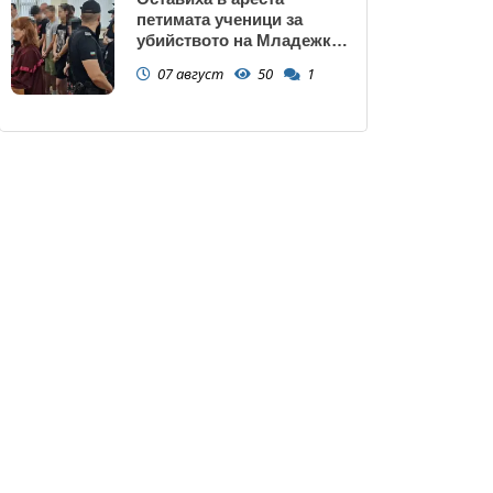
петимата ученици за
убийството на Младежкия
хълм: Измъчвали Георги
07 август
50
1
час, гаврили се с него и го
обрали