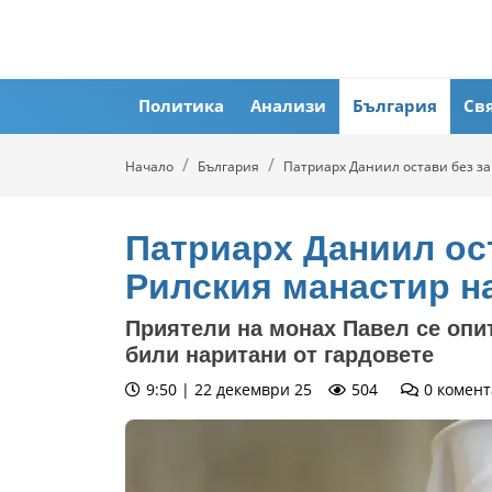
Политика
Анализи
България
Св
Начало
България
Патриарх Даниил остави без за
Патриарх Даниил ост
Рилския манастир н
Приятели на монах Павел се опит
били наритани от гардовете
9:50 | 22 декември 25
504
0
комент