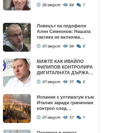
06 август
64
1
Ловецът на педофили
Ален Симеонов: Нашата
тактика не включва
убийства
07 август
64
0
ВИЖТЕ КАК ИВАЙЛО
ФИЛИПОВ КОНТРОЛИРА
ДИГИТАЛНАТА ДЪРЖАВА
ЗАД ГЪРБА НА
07 август
57
0
ПРАВИТЕЛСТВОТО?
(РАЗСЛЕДВАНЕ)
Испания с ултиматум към
Италия заради граничния
контрол след
нашествието в Сеута
07 август
57
1
Оставиха в ареста