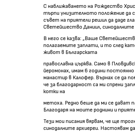
С наближаването на Рождество Христ
търпи унизителното положение да с
съвет на приятели решил да даде гл
Светейшество Даниил, синодалните а
В него се казва: „Ваше Светейшество
полагаемите заплати, и то след кат
живот в Българската
православна църква. Само в Пловдивс
йеромонах, имам 6 години постоянно 
манастир в Калофер. Върнах се да пом
че за благодарност са ми спрени за
котки на
метоха. Редно беше да ми се дават пар
Благодаря на моите роднини и прияте
Тези мои писания вярвам, че ще трогн
синодалните архиереи. Настоявам да