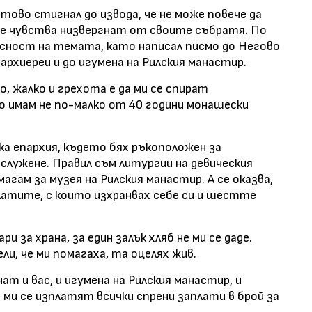
ово стигнал до извода, че не може повече да
е чувства низвергнат от своите събратя. По
асност на темата, като написал писмо до Негово
рхиереи и до игумена на Рилския манастир.
, жалко и грехота е да ми се спират
о имам не по-малко от 40 години монашески
ка епархия, където бях ръкоположен за
служене. Правил съм литургии на девическия
агам за музея на Рилския манастир. А се оказва,
платите, с които изхранвах себе си и шестте
и за храна, за един залък хляб не ми се даде.
ли, че ми помагаха, та оцелях жив.
ат и вас, и игумена на Рилския манастир, и
 ми се изплатят всички спрени заплати в брой за