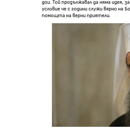
дои. Той продължавал да няма идея, з
условие че с години служи вярно на Б
помощта на верни приятели.