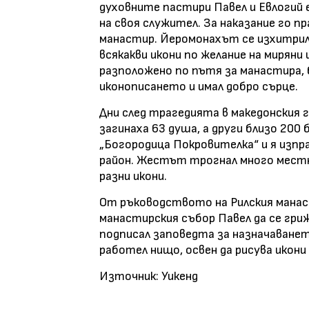
духовните пастири Павел и Евлогий
на своя служител. За наказание го п
манастир. Йеромонахът се изхитрил
всякакви икони по желание на миряни 
разположено по пътя за манастира, б
иконописането и имал добро сърце.
Дни след трагедията в македонския г
загинаха 63 душа, а други близо 200 
„Богородица Покровителка“ и я изпр
район. Жестът трогнал много местн
разни икони.
От ръководството на Рилския манас
манастирския събор Павел да се гри
подписал заповедта за назначаванет
работел нищо, освен да рисува икони
Източник: Уикенд