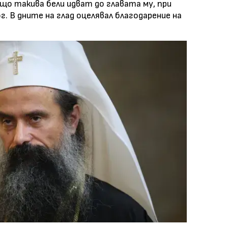
ащо такива бели идват до главата му, при
ог. В дните на глад оцелявал благодарение на