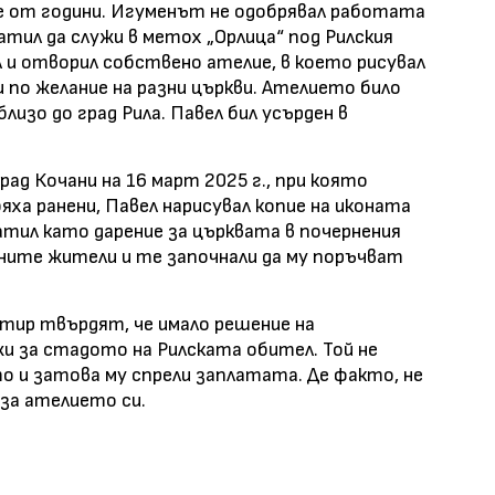
 е от години. Игуменът не одобрявал работата
ратил да служи в метох „Орлица“ под Рилския
 и отворил собствено ателие, в което рисувал
и по желание на разни църкви. Ателието било
лизо до град Рила. Павел бил усърден в
рад Кочани на 16 март 2025 г., при която
бяха ранени, Павел нарисувал копие на иконата
атил като дарение за църквата в почернения
ите жители и те започнали да му поръчват
тир твърдят, че имало решение на
жи за стадото на Рилската обител. Той не
о и затова му спрели заплатата. Де факто, не
 за ателието си.