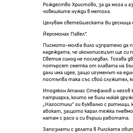
Рождество Христово, за да мога и аз
човешките нужди в метоха.
Целувам светейшеската Ви десница и
Йеромонах Павел“.
Писмото-молба било изпратено да па
надеждата, че иконописецът ще си 
Светия синод не последвал. Тогава д
потърсят сметка от главата на Бъл
дали има идея, защо игуменът на ед
постъпва така със свой служител, к
Иподякон Атанас Стефанов и негов 
патриарха, които не били никак дру
„Нагостили“ ги буквално с ритници,
абокат, защото карал тежка пневмони
натам с расо и си върши работата.
Запознати с делата в Рилската оби