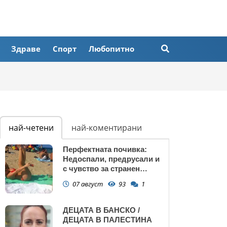
Здраве
Спорт
Любопитно
най-четени
най-коментирани
Перфектната почивка:
Недоспали, предрусали и
с чувство за странен
сърбеж
07 август
93
1
ДЕЦАТА В БАНСКО /
ДЕЦАТА В ПАЛЕСТИНА