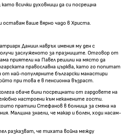
 като всички духовници да си посрещна
 оставам ваше вярно чадо в Христа.
триарх Даниил навръх имения му ден с
получи заслуженото за празниците. Отговор от
вама приятели на Павел решили на място да
гарската православна църква, като го попитат
ин от най-популярните български манастири
ойто при това е в пенсионна възраст.
колега обаче били посрещнати от гардовете на
желюбно настроени към неканените гости.
 които пратили Стефанов в болница за смяна на
я. Малцина знаели, че макар и болен, ходи насам-
тел разказват, че тихата война между