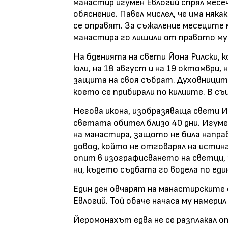
манастир игумен Евлогий спрял месе
обяснение. Павел мислел, че има няка
се оправят. За съжаление месеците 
манастира го лишили от правото му
На бденията на свети Йона Рилски, 
юли, на 18 август и на 19 октомври, 
защита на своя събрат. Духовницит
което се прибирали по килиите. В с
Негова икона, изобразяваща свети Ив
светата обител близо 40 дни. Игуме
на манастира, защото не била направ
довод, който не отговарял на истин
опит в изографисването на светци,
ни, където съдбата го водела по един
Един ден овчарят на манастирските 
Евлогий. Той обаче начаса му намери
Йеромонахът едва не се разплакал о