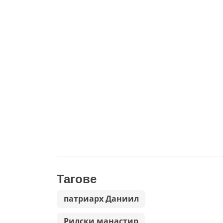
Тагове
патриарх Даниил
Рилски манастир