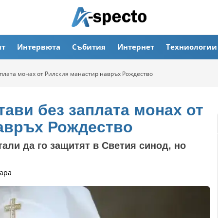
ят
Интервюта
Събития
Интернет
Техниологии
плата монах от Рилския манастир навръх Рождество
ави без заплата монах от
авръх Рождество
али да го защитят в Светия синод, но
ара