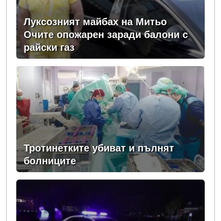
Луксозният майбах на Митьо
Очите опожарен заради балони с
райски газ
Тротинетките убиват и пълнят
болниците