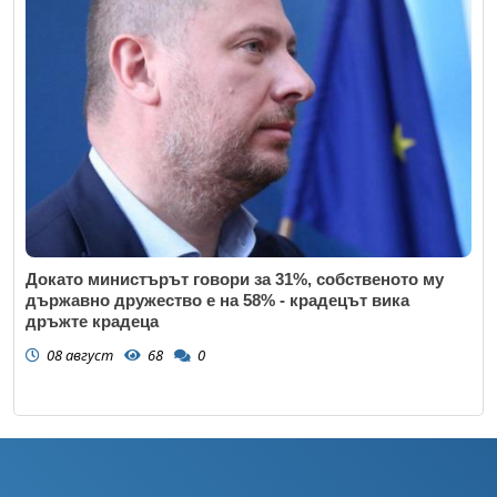
Докато министърът говори за 31%, собственото му
държавно дружество е на 58% - крадецът вика
дръжте крадеца
08 август
68
0