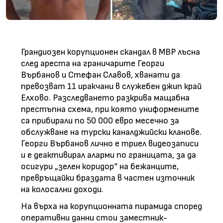
Грандиозен корупционен скандал в МВР лъсна
след ареста на граничарите Георги
Върбанов и Стефан Славов, хванати да
превозват 11 иракчани в служебен джип край
Елхово. Разследването разкрива мащабна
престъпна схема, при която униформените
са прибирали по 50 000 евро месечно за
обслужване на турски каналджийски кланове.
Георги Върбанов лично е триел видеозаписи
и е деактивирал аларми по границата, за да
осигури „зелен коридор“ на бежанците,
превръщайки браздата в частен източник
на колосални доходи.
На върха на корупционната пирамида според
оперативни данни стои заместник-