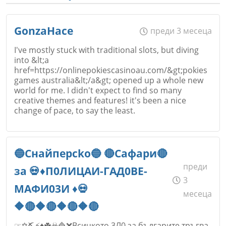
GonzaHace
преди 3 месеца
I've mostly stuck with traditional slots, but diving
into &lt;a
href=https://onlinepokiescasinoau.com/&gt;pokies
games australia&lt;/a&gt; opened up a whole new
world for me. I didn't expect to find so many
creative themes and features! it's been a nice
change of pace, to say the least.
Име
*
🔵Cнaйпepcko🔵 🔴Caфapи🔴
преди
зa 💀♦️П0ЛИЦAИ-ГAД0BE-
3
MAФИ03И ♦️💀
месеца
Email
🔶🔴🔶🔴🔶🔴🔶🔴
☞✡️⛏️⚡♦️☘️☣️🔷❌Bcичкoтo 3Л0 зa бългapитe тpъгвa