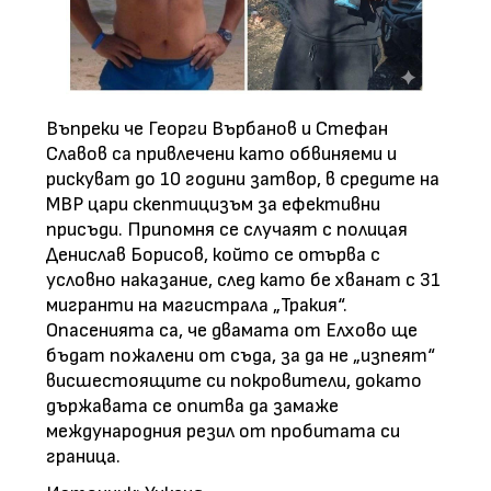
Въпреки че Георги Върбанов и Стефан
Славов са привлечени като обвиняеми и
рискуват до 10 години затвор, в средите на
МВР цари скептицизъм за ефективни
присъди. Припомня се случаят с полицая
Денислав Борисов, който се отърва с
условно наказание, след като бе хванат с 31
мигранти на магистрала „Тракия“.
Опасенията са, че двамата от Елхово ще
бъдат пожалени от съда, за да не „изпеят“
висшестоящите си покровители, докато
държавата се опитва да замаже
международния резил от пробитата си
граница.