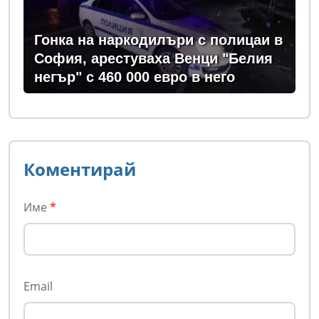
Гонка на наркодилъри с полицаи в
София, арестуваха Венци "Белия
негър" с 460 000 евро в него
Коментирай
Име
*
Email