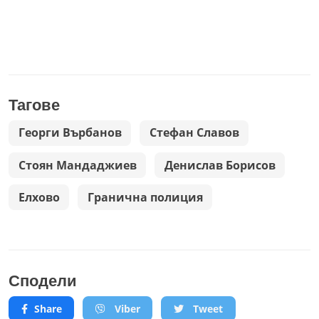
Тагове
Георги Върбанов
Стефан Славов
Стоян Мандаджиев
Денислав Борисов
Елхово
Гранична полиция
Сподели
Share
Viber
Tweet