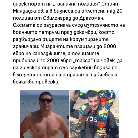
директорът на „Гранична полиция“ Стоян
Мандаджиев, а в бизнеса са оплетени над 20
полицаи от Свиленград до Драгоман.
Схемата се разраснала след изтеглянето на
военните патрули през декември, което
развързало ръцете на корумпираните
граничари. Мигрантите плащали до 8000
евро на каналджиите, а полицаите
прибирали по 2000 евро „такса“ на човек, за
да ги ескортират със служебни возила до
вътрешността на страната, избягвайки
всякакви проверки.