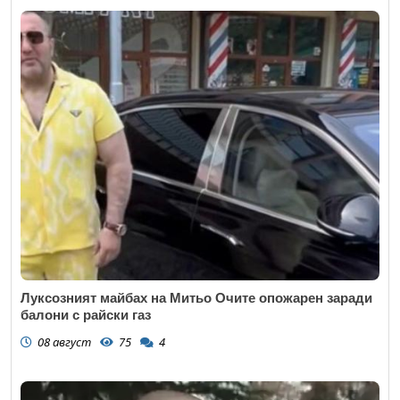
Луксозният майбах на Митьо Очите опожарен заради
балони с райски газ
08 август
75
4