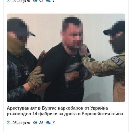
07 август
93
1
Откажи
Арестуваният в Бургас наркобарон от Украйна
ръководел 14 фабрики за дрога в Европейския съюз
08 август
86
6