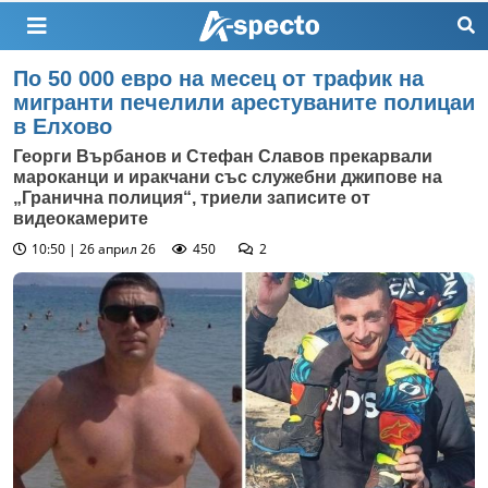
По 50 000 евро на месец от трафик на
мигранти печелили арестуваните полицаи
в Елхово
Георги Върбанов и Стефан Славов прекарвали
мароканци и иракчани със служебни джипове на
„Гранична полиция“, триели записите от
видеокамерите
10:50 | 26 април 26
450
2