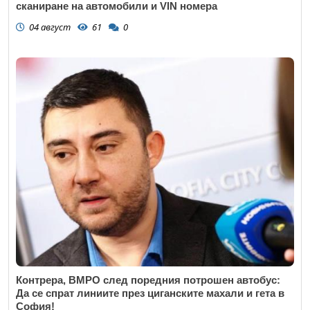
сканиране на автомобили и VIN номера
04 август
61
0
Контрера, ВМРО след поредния потрошен автобус:
Да се спрат линиите през циганските махали и гета в
София!