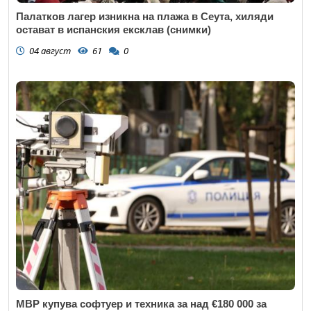
Палатков лагер изникна на плажа в Сеута, хиляди
остават в испанския ексклав (снимки)
04 август
61
0
МВР купува софтуер и техника за над €180 000 за