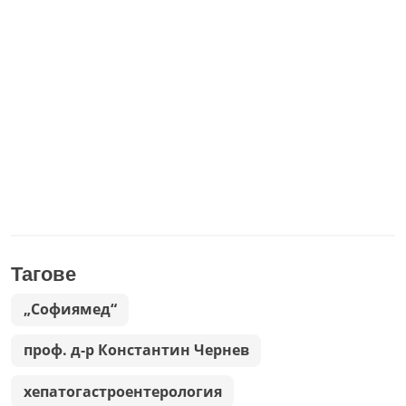
Тагове
„Софиямед“
проф. д-р Константин Чернев
хепатогастроентерология