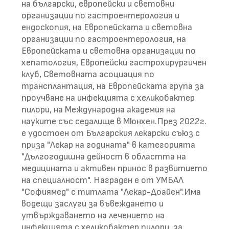
на български, европейски и световни
организации по гастроентерология и
ендоскопия, на Европейската и световна
организации по гастроентерология, на
Европейската и световна организации по
хепатология, Европейски гастрохирургичен
клуб, Световната асоциация по
трансплантация, на Европейската група за
проучване на инфекцията с хеликобактер
пилори, на Международна академия на
науките със седалище в Мюнхен.През 2022г.
е удостоен от Българския лекарски съюз с
приза "Лекар на годината" в категорията
"Дългогодишна дейност в областта на
медицината и активен принос в развитието
на специалност". Награден е от УМБАЛ
"Софиямед" с титлата "Лекар-Доайен".Има
водещи заслуги за въвеждането и
утвърждаването на лечението на
инфекцията с хеликобактер пилори, за