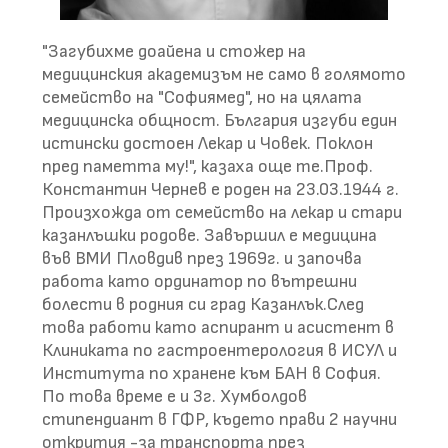
"Загубихме доайена и стожер на
медицинския академизъм не само в голямото
семейство на "Софиямед", но на цялата
медицинска общност. България изгуби един
истински достоен Лекар и Човек. Поклон
пред паметта му!", казаха още те.Проф.
Константин Чернев е роден на 23.03.1944 г.
Произхожда от семейство на лекар и стари
казанлъшки родове. Завършил е медицина
във ВМИ Пловдив през 1969г. и започва
работа като ординатор по вътрешни
болести в родния си град Казанлък.След
това работи като аспирант и асистент в
Клиниката по гастроентерология в ИСУЛ и
Института по хранене към БАН в София.
По това време е и 3г. Хумболдов
стипендиант в ГФР, където прави 2 научни
открития -за транспорта през