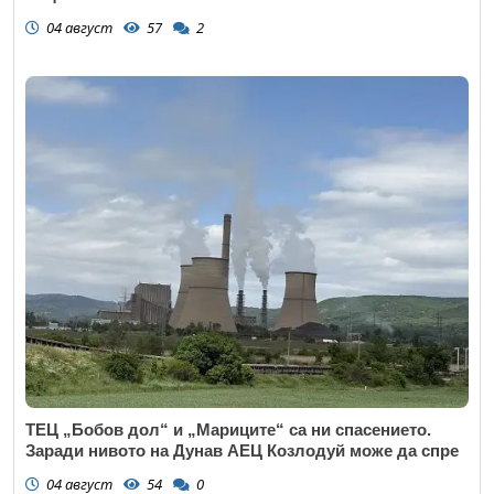
04 август
57
2
ТЕЦ „Бобов дол“ и „Мариците“ са ни спасението.
Заради нивото на Дунав АЕЦ Козлодуй може да спре
04 август
54
0