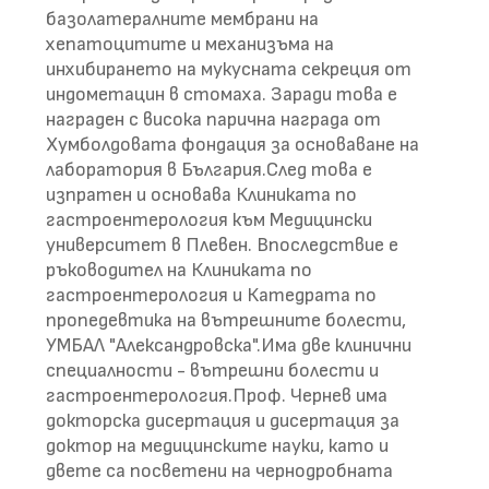
базолатералните мембрани на
хепатоцитите и механизъма на
инхибирането на мукусната секреция от
индометацин в стомаха. Заради това е
награден с висока парична награда от
Хумболдовата фондация за основаване на
лаборатория в България.След това е
изпратен и основава Клиниката по
гастроентерология към Медицински
университет в Плевен. Впоследствие е
ръководител на Клиниката по
гастроентерология и Катедрата по
пропедевтика на вътрешните болести,
УМБАЛ "Александровска".Има две клинични
специалности - вътрешни болести и
гастроентерология.Проф. Чернев има
докторска дисертация и дисертация за
доктор на медицинските науки, като и
двете са посветени на чернодробната