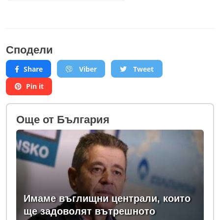
Сподели
Share
Viber
Tweet
Pin it
Oще от България
Имаме въглищни централи, които
ще задоволят вътрешното