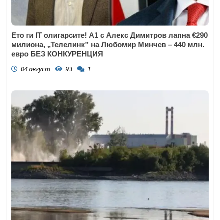
Ето ги IT олигарсите! А1 с Алекс Димитров лапна €290
милиона, „Телелинк” на Любомир Минчев – 440 млн.
евро БЕЗ КОНКУРЕНЦИЯ
04 август
93
1