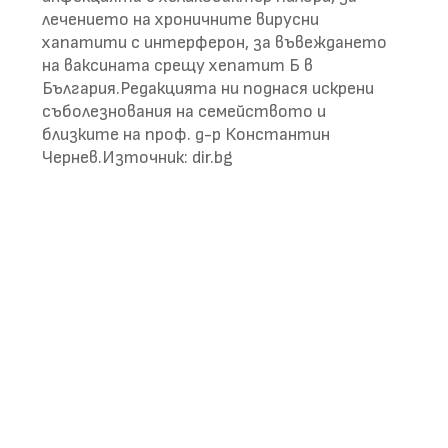
лечението на хрoничните вирусни
хапатити с интерферон, за въвеждането
на ваксината срещу хепатит Б в
България.Редакцията ни поднася искрени
съболезнования на семейството и
близките на проф. д-р Константин
Чернев.Източник: dir.bg