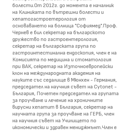
болести.От 2012г. до момента е началник
на Клиниката по вътрешни болести и
хепатогастроетерология от
основаването на болница "Софиямед".Проф.
Чернев е бил секретар на българското
дружество по гастроентерология,
секретар на българската група по
гастроинтестинална ендоскопия, член е на
Комисията по медицина и стоматология
при ВАК, секретар на Източноевропейски
клон на международната академия на
науките със седалище в Мюнхен - Германия,
председател на научния съвет на Cytonet -
България, Почетен председател на групата
за проучване и лечение на хроничните
вирусни хепатит в България, секретар на
научната група за проучване на ГЕРБ, член
на научния съвет на Училището по
икономически и здравен мениджмънт.Член е