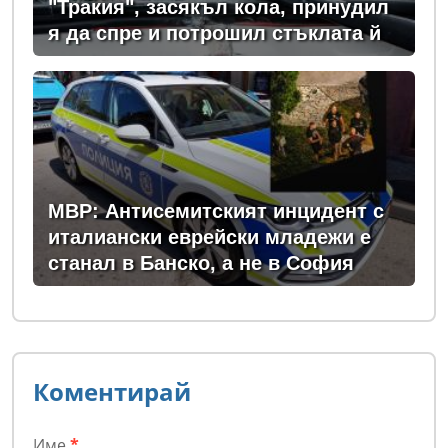
"Тракия", засякъл кола, принудил
я да спре и потрошил стъклата й
МВР: Антисемитският инцидент с
италиански еврейски младежи е
станал в Банско, а не в София
Коментирай
Име
*