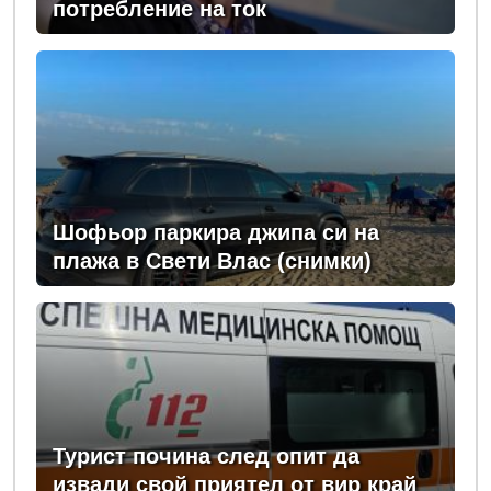
потребление на ток
Шофьор паркира джипа си на
плажа в Свети Влас (снимки)
Турист почина след опит да
извади свой приятел от вир край