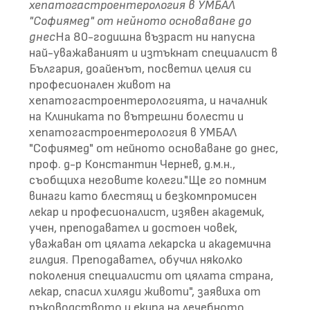
хепатогастроентерология в УМБАЛ
"Софиямед" от нейното основаване до
днес
На 80-годишна възраст ни напусна
най-уважаваният и изтъкнат специалист в
България, доайенът, посветил целия си
професионален живот на
хепатогастроентерологията, и началник
на Клиниката по вътрешни болести и
хепатогастроентерология в УМБАЛ
"Софиямед" от нейното основаване до днес,
проф. д-р Константин Чернев, д.м.н.,
съобщиха неговите колеги."Ще го помним
винаги като блестящ и безкомпромисен
лекар и професионалист, изявен академик,
учен, преподавател и достоен човек,
уважаван от цялата лекарска и академична
гилдия. Преподавател, обучил няколко
поколения специалисти от цялата страна,
лекар, спасил хиляди животи", заявиха от
ръководството и екипа на лечебното