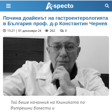
Почина доайенът на гастроентерологията
в България проф. д-р Константин Чернев
15:21 | 01 декември 24
262
0
Той беше началник на Клиниката по
вътрешни болести и