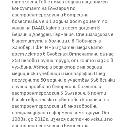
патология.Той е дълги години национален
консултант на България по
гастроентерология и вътрешни
болести.Бил е и 1 година гост доцент по
линия на DAAD, както и гост доцент в
Берлин и Дрезден, Германия. Специализирал е
в институти и болници и в Тюбинген и
Хановер, ГФР. Има и златен медал като
гост лектор в Словения.Отпечатани са над
250 негови научни труда, от които над 50 в
чужбина. Автор и редактор е на редица
медицински учебници и монографии.През
последните 50 години е участвал във всички
научни прояви по вътрешни болести и
гастроентерология в България, в почти
всички eвропейски и световни конгреси по
гастроентерология и в многобройни
специализирани и фирмени симпозиуми.От
1983г. до 2012г. изнася системно лекции по
гастроентерология и вътрешни