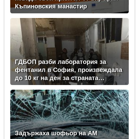
Къпиновския манастир
ГДБОП разби лаборатория за
фентанил в София, произвеждала
до 10 кг на ден за страната
(снимки)
Задържаха шофьор на АМ