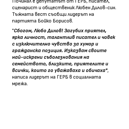
Починал е депутатът от ГЕРБ, писател,
сценарист и общественик Любен Дилов-син.
Тъжната вест съобщи лидерът на
партията Бойко Борисов.
"
Сбогом, Любо Дилов! Загубих приятел,
ярка личност, талантлив писател и човек
с изключително чувство за хумор и
гражданска позиция. Изказвам своите
най-искрени съболезнования на
семейството, близките, приятелите и
всички, които го уважаваха и обичаха"
,
написа лидерът на ГЕРБ в социалната
мрежа.