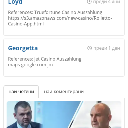
Loyd
преди 4 дни
References: Truefortune Casino Auszahlung
https://s3.amazonaws.com/new-casino/Rolletto-
Casino-App.html
Email
Име
*
Georgetta
преди 1 ден
References: Jet Casino Auszahlung
Коментар
*
maps.google.com.jm
Email
Име
*
най-четени
най-коментирани
Коментар
*
Email
Откажи