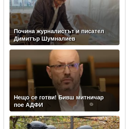
Почина журналистът и писател
Димитър Шумналиев
Нещо се готви! Бивш митничар
пое АДФИ