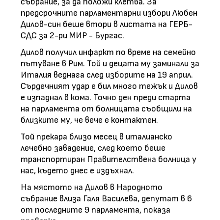
събрание, за да положи клетва. За
предсрочните парламентарни избори Любен
Дилов-син беше втори в листата на ГЕРБ-
СДС за 2-ри МИР - Бургас.
Дилов получил инфаркт по време на семейно
пътуване в Рим. Той и децата му заминали за
Италия веднага след изборите на 19 април.
Сърдечният удар е бил много тежък и Дилов
е изпаднал в кома. Точно ден преди старта
на парламента от болницата съобщили на
близките му, че вече е контактен.
Той прекара близо месец в италианско
лечебно завадение, след което беше
транспортиран Правителствена болница у
нас, където днес е издъхнал.
На мястото на Дилов в Народното
събрание влиза Галя Василева, депутат в 6
от последните 9 парламента, показа