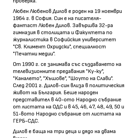
проверка.
Любен Любенов Дилов е роден на 19 ноември
1964 г. в София. Син е на писателя-
фантаст Любен Дилов. Завършва 32-ра
гимназия в столицата и Факултета по
журналистика в Софийския университет
"Св. Климент Охридски", специалност
"Печатни медии".
От 1990 г. се занимава със създаването на
телевизионните предавания "Ку-ку",
"Каналето", "Хъшове", "Шоуто на Слави".
След 2001 г. Дилов-син влиза в политическия
живот на България. Беше народен
представител в 40-ото Народно събрание
от листата на ОДС и в 45, 46, 47, 48, 49, 50 и
51-вото Народно събрание от листата на
ГЕРБ-СДС.
Дилов е баща на три деца и дядо на двама