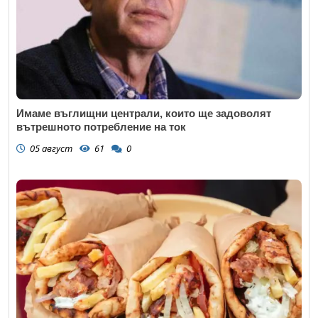
Имаме въглищни централи, които ще задоволят
вътрешното потребление на ток
05 август
61
0