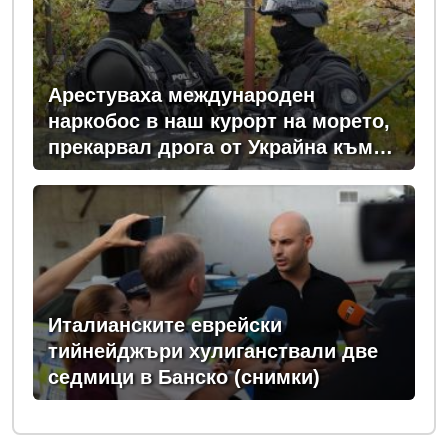
Арестуваха международен
наркобос в наш курорт на морето,
прекарвал дрога от Украйна към
ЕС
Италианските еврейски
тийнейджъри хулиганствали две
седмици в Банско (снимки)