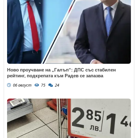
Коментар
*
Откажи
Ново проучване на „Галъп“: ДПС със стабилен
рейтинг, подкрепата към Радев се запазва
06 август
75
24
Откажи