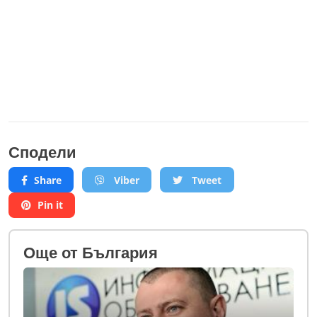
Сподели
Share
Viber
Tweet
Pin it
Oще от България