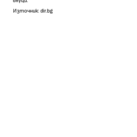
внуци.
Източник: dir.bg