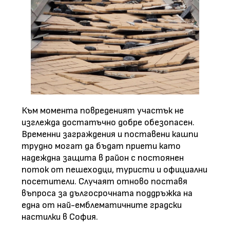
Към момента повреденият участък не
изглежда достатъчно добре обезопасен.
Временни заграждения и поставени кашпи
трудно могат да бъдат приети като
надеждна защита в район с постоянен
поток от пешеходци, туристи и официални
посетители. Случаят отново поставя
въпроса за дългосрочната поддръжка на
една от най-емблематичните градски
настилки в София.