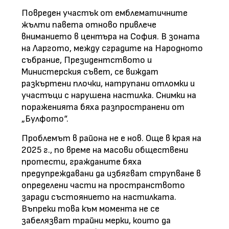
Повреден участък от емблематичните
жълти павета отново привлече
вниманието в центъра на София. В зоната
на Ларгото, между сградите на Народното
събрание, Президентството и
Министерския съвет, се виждат
разкъртени плочки, натрупани отломки и
участъци с нарушена настилка. Снимки на
пораженията бяха разпространени от
„Булфото“.
Проблемът в района не е нов. Още в края на
2025 г., по време на масови обществени
протести, гражданите бяха
предупреждавани да избягват струпване в
определени части на пространството
заради състоянието на настилката.
Въпреки това към момента не се
забелязват трайни мерки, които да