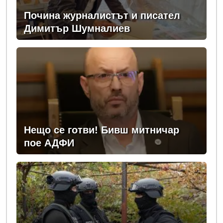
Почина журналистът и писател
Димитър Шумналиев
Нещо се готви! Бивш митничар
пое АДФИ