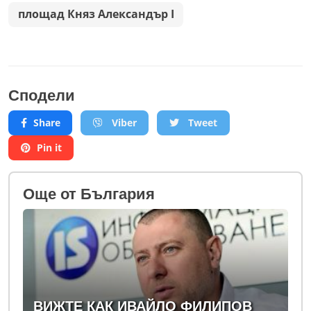
площад Княз Александър I
Сподели
Share
Viber
Tweet
Pin it
Oще от България
ВИЖТЕ КАК ИВАЙЛО ФИЛИПОВ