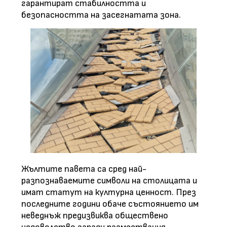
гарантират стабилността и
безопасността на засегнатата зона.
Жълтите павета са сред най-
разпознаваемите символи на столицата и
имат статут на културна ценност. През
последните години обаче състоянието им
неведнъж предизвиква обществено