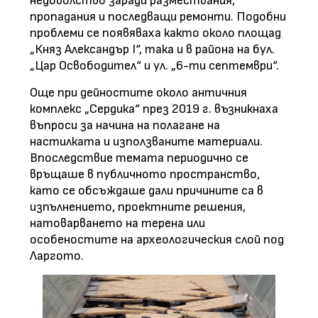
недоволство заради размествания,
пропадания и последващи ремонти. Подобни
проблеми се появяваха както около площад
„Княз Александър I“, така и в района на бул.
„Цар Освободител“ и ул. „6-ти септември“.
Още при дейностите около античния
комплекс „Сердика“ през 2019 г. възникнаха
въпроси за начина на полагане на
настилката и използваните материали.
Впоследствие темата периодично се
връщаше в публичното пространство,
като се обсъждаше дали причините са в
изпълнението, проектните решения,
натоварването на терена или
особеностите на археологическия слой под
Ларгото.