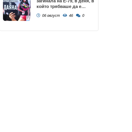
загинала на Е-79, в деня, в
който трябваше да е
сватбата ѝ (снимки)
06 август
46
0