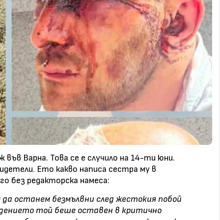
ъв Варна. Това се е случило на 14-ти юни.
детели. Ето какво написа сестра му в
го без редакторска намеса:
 да останем безмълвни след жестокия побой
адението той беше оставен в критично