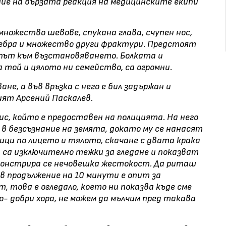
ие на бързата реакция на медицинските екипи
ножество шевове, спукана глава, счупен нос,
ребра и множество други фрактури. Предстоят
н път към възстановяването. Болката и
 той и цялото ни семейство, са огромни.
ане, а във връзка с него е бил задържан и
ят Арсений Паскалев.
с, който е предоставен на полицията. На него
 в безсъзнание на земята, докато му се нанасят
ици по лицето и тялото, скачане с двата крака
и са изключително тежки за гледане и показват
монстрира се нечовешка жестокост. Да риташ
 в продължение на 10 минути е опит за
, това е огледало, което ни показва къде сме
о- добри хора, не можем да мълчим пред такава