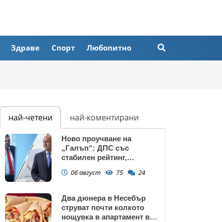
Здраве
Спорт
Любопитно
най-четени
най-коментирани
Ново проучване на
„Галъп“: ДПС със
стабилен рейтинг,
подкрепата към Радев се
06 август
75
24
запазва
Два дюнера в Несебър
струват почти колкото
нощувка в апартамент в