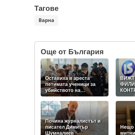
Тагове
Варна
Oще от България
Оставиха в ареста
ВИЖТ
петимата ученици за
ФИЛИ
убийството на
КОНТ
Младежкия хълм:
ДИГИ
Измъчвали Георги час,
ДЪРЖ
гаврили се с него и го
НА
обрали
ПРАВ
(РАЗ
Почина журналистът и
писател Димитър
Нещо 
Шумналиев
митни