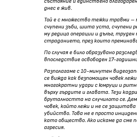
състояние и единствено благодарен
днес е жив.
Той е с множество тежки травми – м
счупени зъби, шита уста, счупени 
му редица операции и дълъг, труде
страданието, през които преминава
По случая е било образувано разследв
впоследствие освободен 17-годишни
Разполагаме с 10-минутен видеозапи
се вижда как безпомощен човек лежи
многократни удари с юмруци и ритн
върху гърдите и главата. Тези кадр
бруталността на случилото се. Де
човек, който лежи и не се защитава
убийство. Това не е просто инцидент
като общество. Ако искаме да сме п
агресия.