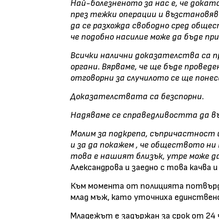
Най-болезненото за нас е, че докат
през тежки операции и възстановява
да се разхожда свободно сред общес
че подобно насилие може да бъде при
Всички налични доказателства са 
органи. Вярваме, че ще бъде проведе
отговорни за случилото се ще поне
Доказателствата са безспорни.
Надяваме се справедливостта да в
Молим за подкрепа, съпричастност и
и за да покажем , че обществото ни 
това е нашият близък, утре може да
Александрова и заедно с това качва и
Към момента от полицията потвърдих
млад мъж, като уточниха единствено
Младежът е задържан за срок от 24 