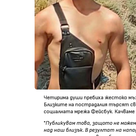
Четирима души пребиха жестоко мъж в
Близките на пострадалия търсят сви
социалната мрежа Фейсбук. Качваме 
"
Публикувам това, защото не можем
над наш близък. В резултат на нап