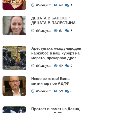
Поморие
06 август
64
1
ДЕЦАТА В БАНСКО /
ДЕЦАТА В ПАЛЕСТИНА
06 август
61
1
Арестуваха международен
наркобос в наш курорт на
морето, прекарвал дрога
от Украйна към ЕС
06 август
50
0
Нещо се готви! Бивш
митничар пое АДФИ
06 август
50
0
Протест в памет на Даяна,