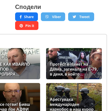
Сподели
Share
Viber
Tweet
Pin it
Е КАК ИВАЙЛО
Протест в памет на
ПОВ
Даяна, загинала на Е-79,
РОЛИРА
в деня, в който
ТАЛНАТА
трябваше да е сватбата
АВА ЗАД ГЪРБА
ѝ (снимки)
ИТЕЛСТВОТО?
СЛЕДВАНЕ)
Арестуваха
се готви! Бивш
международен
чар пое АДФИ
наркобос в наш курорт