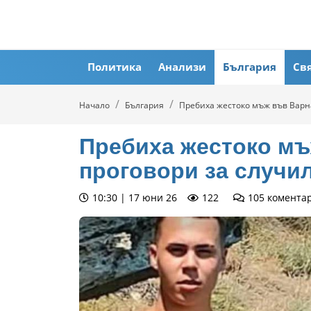
Политика
Анализи
България
Св
Начало
България
Пребиха жестоко мъж във Варна
Пребиха жестоко мъ
проговори за случил
10:30 | 17 юни 26
122
105
комента