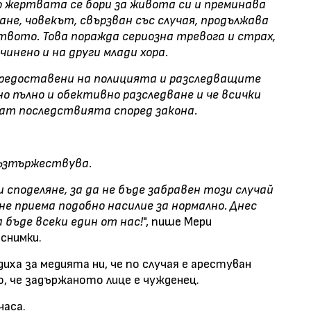
о жертвата се бори за живота си и преминава
не, човекът, свързван със случая, продължава
твото. Това поражда сериозна тревога и страх,
чинено и на други млади хора.
предоставени на полицията и разследващите
но пълно и обективно разследване и че всички
сат последствията според закона.
ъзтържествува.
 споделяне, за да не бъде забравен този случай
не приема подобно насилие за нормално. Днес
 бъде всеки един от нас!
", пише Мери
 снимки.
а за медията ни, че по случая е арестуван
, че задържаното лице е чужденец.
часа.