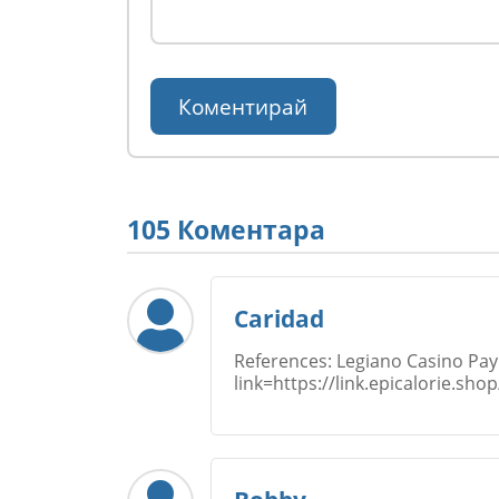
105 Коментара
Caridad
References: Legiano Casino Pay
link=https://link.epicalorie.sho
Име
*