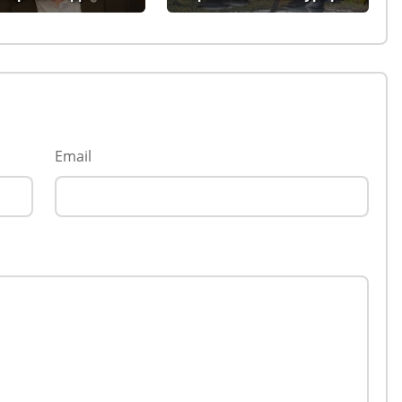
на морето, прекарвал
дрога от Украйна към
ЕС
Email