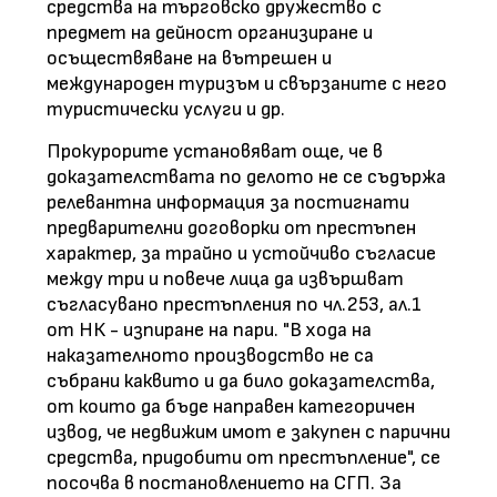
средства на търговско дружество с
предмет на дейност организиране и
осъществяване на вътрешен и
международен туризъм и свързаните с него
туристически услуги и др.
Прокурорите установяват още, че в
доказателствата по делото не се съдържа
релевантна информация за постигнати
предварителни договорки от престъпен
характер, за трайно и устойчиво съгласие
между три и повече лица да извършват
съгласувано престъпления по чл.253, ал.1
от НК - изпиране на пари. "В хода на
наказателното производство не са
събрани каквито и да било доказателства,
от които да бъде направен категоричен
извод, че недвижим имот е закупен с парични
средства, придобити от престъпление", се
посочва в постановлението на СГП. За