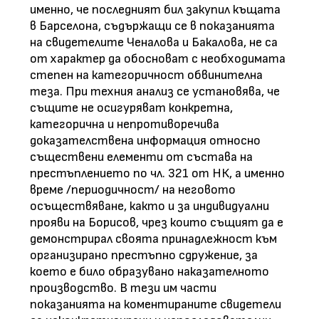
именно, че последният бил закупил къщата
в Барселона, съдържащи се в показанията
на свидетелите Ченалова и Бакалова, не са
от характер да обосноват с необходимата
степен на категоричност обвинителна
теза. При техния анализ се установява, че
същите не осигуряват конкретна,
категорична и непротиворечива
доказателствена информация относно
съществени елементи от състава на
престъплението по чл. 321 от НК, а именно
време /периодичност/ на неговото
осъществяване, както и за индивидуални
прояви на Борисов, чрез които същият да е
демонстрирал своята принадлежност към
организирано престъпно сдружение, за
което е било образувано наказателното
производство. В тези им части
показанията на коментираните свидетели