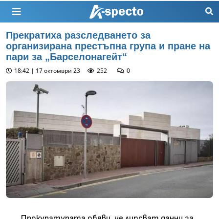
Прекратиха разследването за
организирана престъпна група и пране на
пари за „Барселонагейт“
18:42 | 17 октомври 23
252
0
Прокуратурата обяви, че липсват данни за