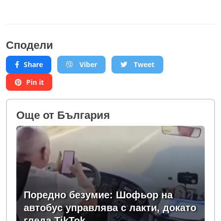
Сподели
Share
Viber
Tweet
Pin it
Oще от България
Поредно безумие: Шофьор на
автобус управлява с лакти, докато
гледа TikTok