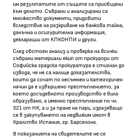
им резултатите от същите са приобщени
към делото. Събрани и анализирани са
множество документи, придобити
вследствие на разкриване на банкова тайна,
данъчна и осигурителна информация,
декларации от КПКОНПИ и други.
След обстоен анализ и проверка на всички
събрани материали екип от прокурори от
Софийска градска прокуратура е стигнал до
извода, че не са налице доказателства,
които да сочат по несъмнен и категоричен
начин да е извършено престъплението, за
което досъдебното производство е било
образувано, а именно престъпление по чл.
321 от НК, а и за пране на пари, изразяващо
се в закупуването на недвижим имот в
Кралство Испания, гр. Барселона.
В показанията на свидетелите не се