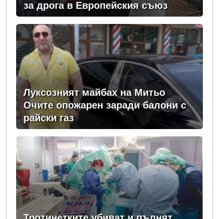
за дрога в Европейския съюз
Луксозният майбах на Митьо
Очите опожарен заради балони с
райски газ
Тротинетките убиват и пълнят