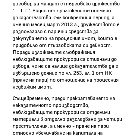
договор за мандат с търговско дружество
"Т. Т. С". Видно от приложените писмени
доказателства към конкретния период, а
именно месец март 2013 г., дружеството е
разполагало с парични средства за
закупуването на процесния имот, които е
придобило от търговската си дейност.
Поради изложените съображения
наблюдаващите прокурори са стигнали до
извода, че не са налице доказателства да е
извършено деяние по чл. 253, ал. 1 от НК
(пране на пари) по отношение на процесния
недвижим имот.
Същевременно, преди прекратяването на
наказателното производство,
наблюдаващите прокурори са отделили
материали в отделно разследване за четири
престъпления, а именно - пране на пари
относно увеличаване на капитала на