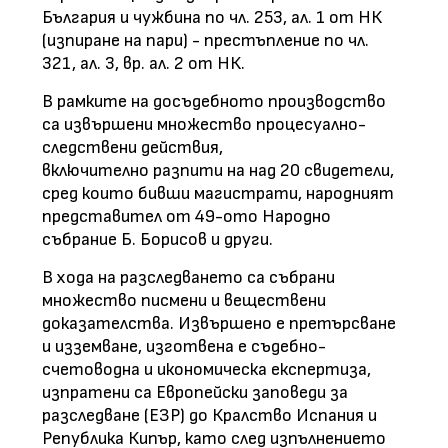
България и чужбина по чл. 253, ал. 1 от НК
(изпиране на пари) - престъпление по чл.
321, ал. 3, вр. ал. 2 от НК.
В рамките на досъдебното производство
са извършени множество процесуално-
следствени действия,
включително разпити на над 20 свидетели,
сред които бивши магистрати, народният
представител от 49-ото Народно
събрание Б. Борисов и други.
В хода на разследването са събрани
множество писмени и веществени
доказателства. Извършено е претърсване
и изземване, изготвена е съдебно-
счетоводна и икономическа експертиза,
изпратени са Европейски заповеди за
разследване (ЕЗР) до Кралство Испания и
Република Кипър, като след изпълнението