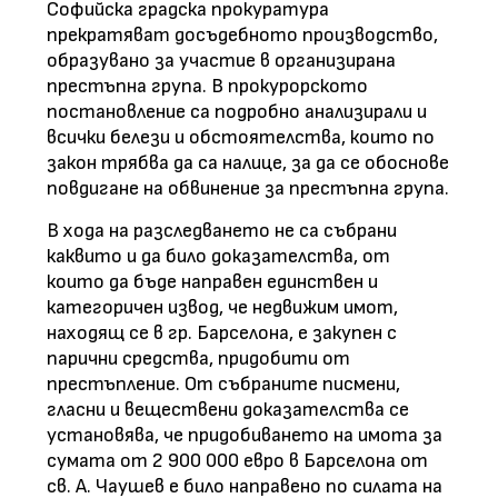
Софийска градска прокуратура
прекратяват досъдебното производство,
образувано за участие в организирана
престъпна група. В прокурорското
постановление са подробно анализирали и
всички белези и обстоятелства, които по
закон трябва да са налице, за да се обоснове
повдигане на обвинение за престъпна група.
В хода на разследването не са събрани
каквито и да било доказателства, от
които да бъде направен единствен и
категоричен извод, че недвижим имот,
находящ се в гр. Барселона, е закупен с
парични средства, придобити от
престъпление. От събраните писмени,
гласни и веществени доказателства се
установява, че придобиването на имота за
сумата от 2 900 000 евро в Барселона от
св. А. Чаушев е било направено по силата на