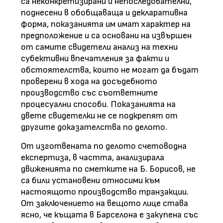
са неконкретизирани и непоследователни,
поднесени в обобщаваща и декларативна
форма, показанията им имат характер на
предположение и са основани на извършен
от самите свидетели анализ на техни
субективни впечатления за факти и
обстоятелства, които не могат да бъдат
проверени в хода на досъдебното
производство със съответните
процесуални способи. Показанията на
двете свидетелки не се подкрепят от
другите доказателства по делото.
От изготвената по делото счетоводна
експертиза, в частта, анализирала
движенията по сметките на Б. Борисов, не
са били установени относими към
настоящото производство транзакции.
От заключението на вещото лице става
ясно, че къщата в Барселона е закупена със