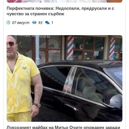
Перфектната почивка: Недоспали, предрусали и с
чувство за странен сърбеж
07 август
93
1
Луксозният майбах на Митьо Очите опожарен заради