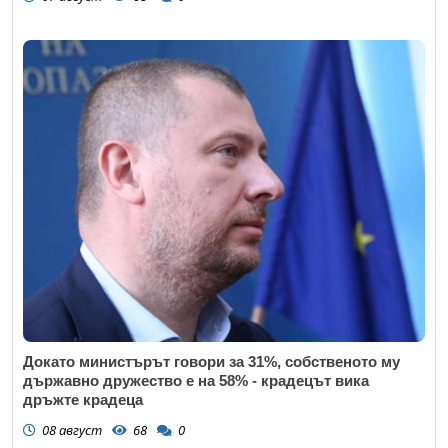
Докато министърът говори за 31%, собственото му
държавно дружество е на 58% - крадецът вика
дръжте крадеца
08 август
68
0