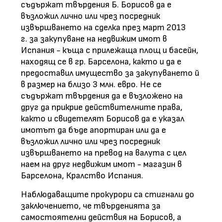
съдържат твърдения Б. Борисов да е
възложил лично или чрез посредник
извършването на сделка през март 2013
г. за закупуване на недвижим имот в
Испания - къща с прилежаща площ и басейн,
находящ се в гр. Барселона, както и да е
предоставил имущество за закупуването й
в размер на близо 3 млн. евро. Не се
съдържат твърдения да е възложено на
друг да прикрие действителните права,
както и свидетелят Борисов да е указал
имотът да бъде апортиран или да е
възложил лично или чрез посредник
извършването на превод на валута с цел
наем на друг недвижим имот - магазин в
Барселона, Кралство Испания.
Наблюдаващите прокурори са стигнали до
заключението, че твърденията за
самостоятелни действия на Борисов, а