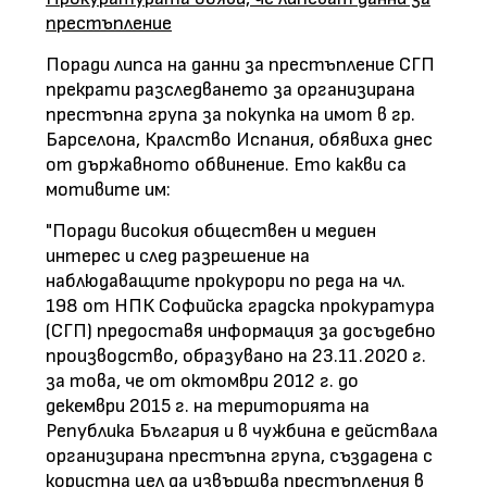
престъпление
Поради липса на данни за престъпление СГП
прекрати разследването за организирана
престъпна група за покупка на имот в гр.
Барселона, Кралство Испания, обявиха днес
от държавното обвинение. Ето какви са
мотивите им:
"Поради високия обществен и медиен
интерес и след разрешение на
наблюдаващите прокурори по реда на чл.
198 от НПК Софийска градска прокуратура
(СГП) предоставя информация за досъдебно
производство, образувано на 23.11.2020 г.
за това, че от октомври 2012 г. до
декември 2015 г. на територията на
Република България и в чужбина е действала
организирана престъпна група, създадена с
користна цел да извършва престъпления в