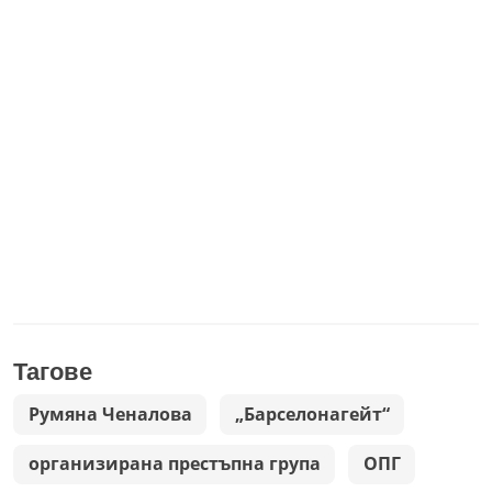
Тагове
Румяна Ченалова
„Барселонагейт“
организирана престъпна група
ОПГ