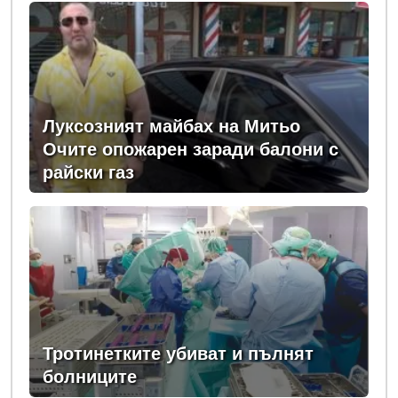
Луксозният майбах на Митьо
Очите опожарен заради балони с
райски газ
Тротинетките убиват и пълнят
болниците