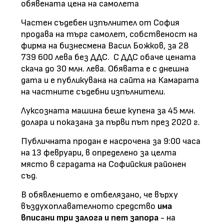
обявената цена на самолета
Частен съдебен изпълнител от София
продава на търг самолет, собственост на
фирма на бизнесмена Васил Божков, за 28
739 600 лева без ДДС. С ДДС обаче цената
скача до 30 млн. лева. Обявата е с днешна
дата и е публикувана на сайта на Камарата
на частните съдебни изпълнители.
Луксозната машина беше купена за 45 млн.
долара и показана за първи път през 2020 г.
Публичната продан е насрочена за 9:00 часа
на 13 февруари, в определено за целта
място в сградата на Софийския районен
съд.
В обявлението е отбелязано, че върху
въздухоплавателното средство
има
вписани три залога и пет запора
- на