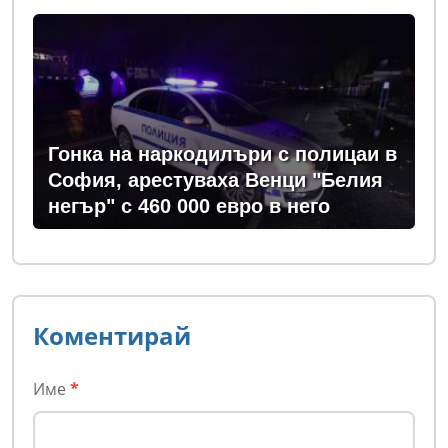
Гонка на наркодилъри с полицаи в
София, арестуваха Венци "Белия
негър" с 460 000 евро в него
Коментирай
Име
*