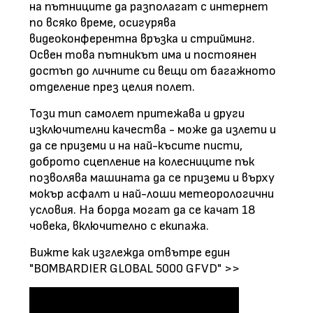
на пътниците да разполагат с интернет
по всяко време, осигурява
видеоконферентна връзка и стрийминг.
Освен това пътникът има и постоянен
достъп до личните си вещи от багажното
отделение през целия полет.
Този тип самолет притежава и други
изключителни качества - може да излети и
да се приземи и на най-късите писти,
доброто сцепление на колесниците пък
позволява машината да се приземи и върху
мокър асфалт и най-лоши метеорологични
условия. На борда могат да се качат 18
човека, включително с екипажа.
Вижте как изглежда отвътре един
"BOMBARDIER GLOBAL 5000 GFVD" >>