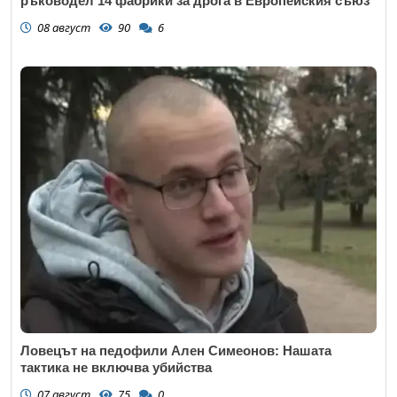
ръководел 14 фабрики за дрога в Европейския съюз
08 август
90
6
Ловецът на педофили Ален Симеонов: Нашата
тактика не включва убийства
07 август
75
0