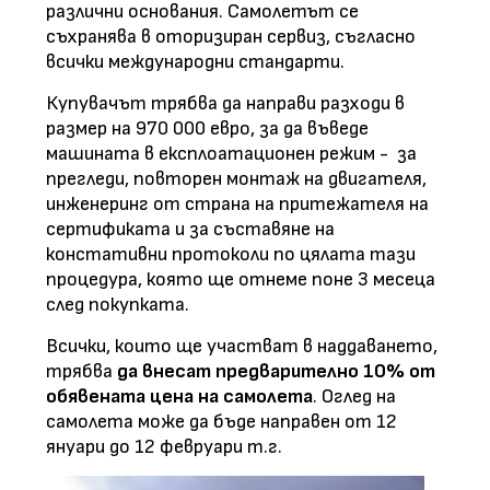
различни основания. Самолетът се
съхранява в оторизиран сервиз, съгласно
всички международни стандарти.
Купувачът трябва да направи разходи в
размер на 970 000 евро, за да въведе
машината в експлоатационен режим - за
прегледи, повторен монтаж на двигателя,
инженеринг от страна на притежателя на
сертификата и за съставяне на
констативни протоколи по цялата тази
процедура, която ще отнеме поне 3 месеца
след покупката.
Всички, които ще участват в наддаването,
трябва
да внесат предварително 10% от
обявената цена на самолета
. Оглед на
самолета може да бъде направен от 12
януари до 12 февруари т.г.