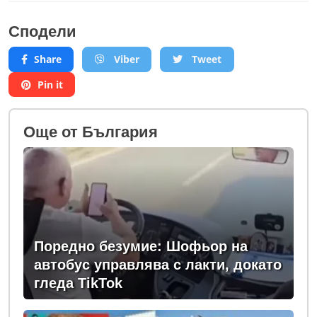
Сподели
Share
Viber
Tweet
Pin it
Oще от България
Поредно безумие: Шофьор на
автобус управлява с лакти, докато
гледа TikTok