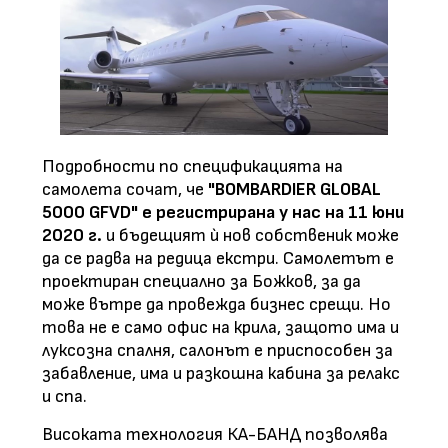
Подробности по спецификацията на
самолета сочат, че
"BOMBARDIER GLOBAL
5000 GFVD" е регистрирана у нас на 11 юни
2020 г.
и бъдещият ѝ нов собственик може
да се радва на редица екстри. Самолетът е
проектиран специално за Божков, за да
може вътре да провежда бизнес срещи. Но
това не е само офис на крила, защото има и
луксозна спалня, салонът е приспособен за
забавление, има и разкошна кабина за релакс
и спа.
Високата технология КА-БАНД позволява