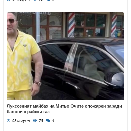
Луксозният майбах на Митьо Очите опожарен заради
балони с райски газ
08 август
75
4