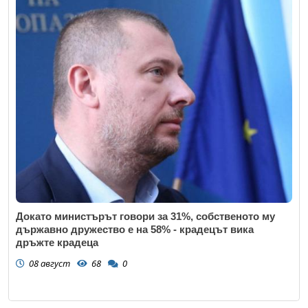
Докато министърът говори за 31%, собственото му
държавно дружество е на 58% - крадецът вика
дръжте крадеца
08 август
68
0