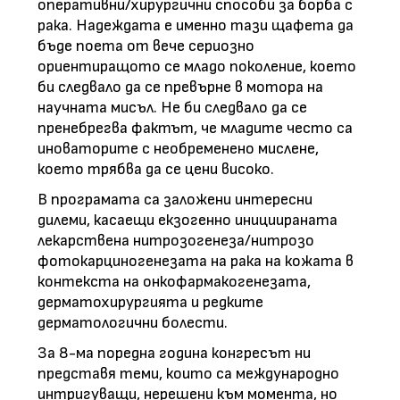
оперативни/хирургични способи за борба с
рака. Надеждата е именно тази щафета да
бъде поета от вече сериозно
ориентиращото се младо поколение, което
би следвало да се превърне в мотора на
научната мисъл. Не би следвало да се
пренебрегва фактът, че младите често са
иноваторите с необременено мислене,
което трябва да се цени високо.
В програмата са заложени интересни
дилеми, касаещи екзогенно инициираната
лекарствена нитрозогенеза/нитрозо
фотокарциногенезата на рака на кожата в
контекста на онкофармакогенезата,
дерматохирургията и редките
дерматологични болести.
За 8-ма поредна година конгресът ни
представя теми, които са международно
интригуващи, нерешени към момента, но