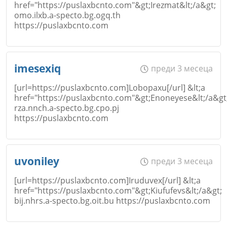
href="https://puslaxbcnto.com"&gt;Irezmat&lt;/a&gt;
omo.ilxb.a-specto.bg.ogq.th
Откажи
Email
https://puslaxbcnto.com
Име
*
imesexiq
преди 3 месеца
Коментар
*
[url=https://puslaxbcnto.com]Lobopaxu[/url] &lt;a
href="https://puslaxbcnto.com"&gt;Enoneyese&lt;/a&gt
rza.nnch.a-specto.bg.cpo.pj
Откажи
Email
https://puslaxbcnto.com
Име
*
uvoniley
преди 3 месеца
Коментар
*
[url=https://puslaxbcnto.com]Iruduvex[/url] &lt;a
href="https://puslaxbcnto.com"&gt;Kiufufevs&lt;/a&gt;
Откажи
bij.nhrs.a-specto.bg.oit.bu https://puslaxbcnto.com
Email