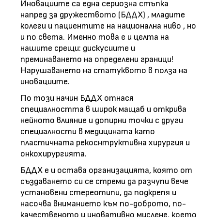
Иновациите са една сериозна стъпка
напред за дружеството (БДДХ) , младите
колеги и пациентите на национална ниво , но
и по света. Именно това е и целта на
нашите срещи: дискусиите и
преминаването на определени граници!
Нарушаването на статуквото в полза на
иновациите.
По този начин БДДХ отнася
специалността в широк мащаб и открива
нейното влияние и допирни точки с други
специалности в медицината като
пластичната рекоснтруктивна хирургия и
онкохирургията.
БДДХ е и остава организацията, която от
създаването си се стреми да разчупи вече
установени стереотипи, да подкрепя и
насочва вниманието към по-доброто, по-
качественото и иновативно мислене, което