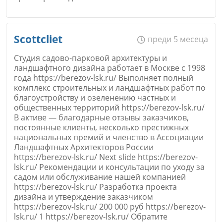
Име
*
Scottcliet
преди 5 месеца
Студия садово-парковой архитектуры и
ландшафтного дизайна работает в Москве с 1998
года https://berezov-lsk.ru/ Выполняет полный
Email
комплекс строительных и ландшафтных работ по
благоустройству и озеленению частных и
общественных территорий https://berezov-lsk.ru/
В активе — благодарные отзывы заказчиков,
постоянные клиенты, несколько престижных
национальных премий и членство в Ассоциации
Коментар
*
Ландшафтных Архитекторов России
https://berezov-lsk.ru/ Next slide https://berezov-
lsk.ru/ Рекомендации и консультации по уходу за
садом или обслуживание нашей компанией
https://berezov-lsk.ru/ Разработка проекта
дизайна и утверждение заказчиком
https://berezov-lsk.ru/ 200 000 руб https://berezov-
lsk.ru/ 1 https://berezov-lsk.ru/ Обратите