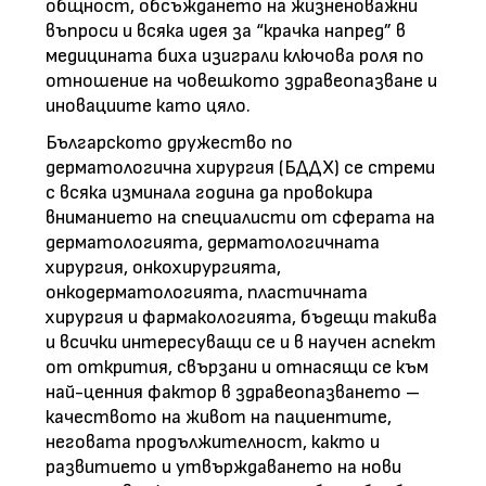
общност, обсъждането на жизненоважни
въпроси и всяка идея за “крачка напред” в
медицината биха изиграли ключова роля по
отношение на човешкото здравеопазване и
иновациите като цяло.
Българското дружество по
дерматологична хирургия (БДДХ) се стреми
с всяка изминала година да провокира
вниманието на специалисти от сферата на
дерматологията, дерматологичната
хирургия, онкохирургията,
онкодерматологията, пластичната
хирургия и фармакологията, бъдещи такива
и всички интересуващи се и в научен аспект
от открития, свързани и отнасящи се към
най-ценния фактор в здравеопазването –
качеството на живот на пациентите,
неговата продължителност, както и
развитието и утвърждаването на нови