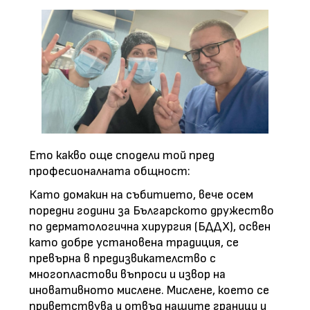
Ето какво още сподели той пред
професионалната общност:
Като домакин на събитието, вече осем
поредни години за Българското дружество
по дерматологична хирургия (БДДХ), освен
като добре установена традиция, се
превърна в предизвикателство с
многопластови въпроси и извор на
иновативното мислене. Мислене, което се
приветствува и отвъд нашите граници и