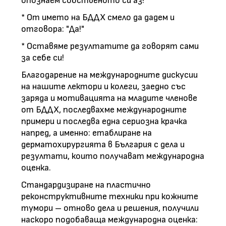
опознаем собственото си аз!"
* От името на БДДХ смело да дадем и
отговора: "Да!"
* Оставяме резултатите да говорят сами
за себе си!
Благодарение на международните дискусии
на нашите лектори и колеги, заедно със
заряда и мотивацията на младите членове
от БДДХ, последвахме международните
примери и последва една сериозна крачка
напред, а именно: етаблиране на
дерматохирургията в България с дела и
резултати, които получават международна
оценка.
Стандардизиране на пластично
реконструктивните техники при кожните
тумори – отново дела и решения, получили
наскоро подобаваща международна оценка: