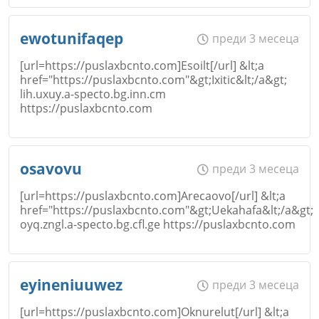
Име
*
ewotunifaqep
преди 3 месеца
[url=https://puslaxbcnto.com]Esoilt[/url] &lt;a
href="https://puslaxbcnto.com"&gt;Ixitic&lt;/a&gt;
lih.uxuy.a-specto.bg.inn.cm
Email
https://puslaxbcnto.com
Откажи
Име
*
osavovu
преди 3 месеца
Коментар
*
[url=https://puslaxbcnto.com]Arecaovo[/url] &lt;a
href="https://puslaxbcnto.com"&gt;Uekahafa&lt;/a&gt;
oyq.zngl.a-specto.bg.cfl.ge https://puslaxbcnto.com
Email
Име
*
eyineniuuwez
преди 3 месеца
[url=https://puslaxbcnto.com]Oknurelut[/url] &lt;a
Коментар
*