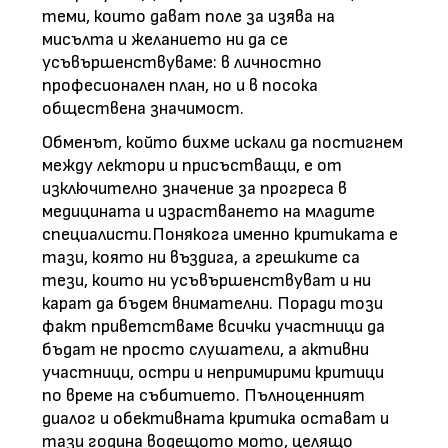
теми, които дават поле за изява на
мисълта и желанието ни да се
усъвършенствуваме: в личностно
професионален план, но и в посока
обществена значимост.
Обменът, който бихме искали да постигнем
между лектори и присъстващи, е от
изключително значение за прогреса в
медицината и израстването на младите
специалисти.Понякога именно критиката е
тази, която ни въздига, а грешките са
тези, които ни усъвършенствуват и ни
карат да бъдем внимателни. Поради този
факт приветстваме всички участници да
бъдат не просто слушатели, а активни
участници, остри и непримирими критици
по време на събитието. Пълноценният
диалог и обективната критика остават и
тази година водещото мото, целящо