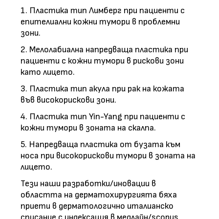
1. Пластика тип Лимберг при пациенти с
епителиални кожни тумори в проблемни
зони.
2. Мелолабиална напредваща пластика при
пациенти с кожни тумори в рискови зони
като лицето.
3. Пластика тип акула при рак на кожата
във високорискови зони.
4. Пластика тип Yin-Yang при пациенти с
кожни тумори в зоната на скалпа.
5. Напредваща пластика от бузата към
носа при високорискови тумори в зоната на
лицето.
Тези наши разработки/иновации в
областта на дерматохирургията бяха
приети в дерматологично италианско
списание с индексация в медлайн/scopus,