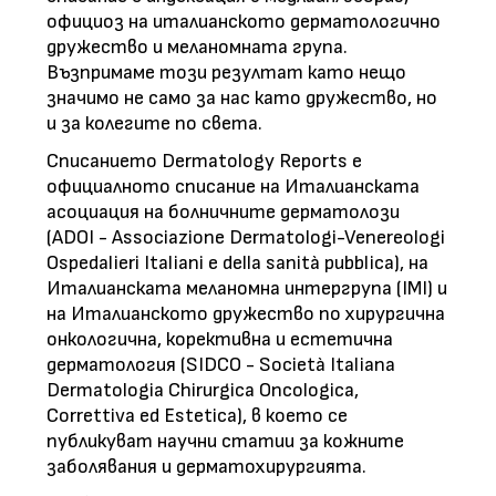
официоз на италианското дерматологично
дружество и меланомната група.
Възпримаме този резултат като нещо
значимо не само за нас като дружество, но
и за колегите по света.
Списанието Dermatology Reports е
официалното списание на Италианската
асоциация на болничните дерматолози
(ADOI - Associazione Dermatologi-Venereologi
Ospedalieri Italiani e della sanità pubblica), на
Италианската меланомна интергрупа (IMI) и
на Италианското дружество по хирургична
онкологична, корективна и естетична
дерматология (SIDCO - Società Italiana
Dermatologia Chirurgica Oncologica,
Correttiva ed Estetica), в което се
публикуват научни статии за кожните
заболявания и дерматохирургията.