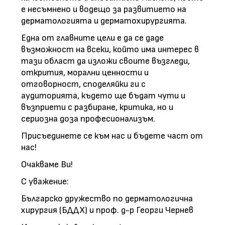
е несъмнено и водещо за развитието на
дерматологията и дерматохирургията.
Една от главните цели е да се даде
възможност на всеки, който има интерес в
тази област да изложи своите възгледи,
открития, морални ценности и
отговорност, споделяйки ги с
аудиторията, където ще бъдат чути и
възприети с разбиране, критика, но и
сериозна доза професионализъм.
Присъединете се към нас и бъдете част от
нас!
Очакваме Ви!
С уважение:
Българско дружество по дерматологична
хирургия (БДДХ) и проф. д-р Георги Чернев