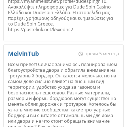
https://myanimelist.net/profile/dudespingr 10.
Ανακαλύψτε πληροφορίες για Dude Spin Casino
Ελλάδα και Dudespin Ελλάδα. Η ιστοσελίδα μας
παρέχει χρήσιμους οδηγούς και ενημερώσεις για
Откажи
το Dude Spin Greece.
https://pastelink.net/k5xednc2
Име
*
MelvinTub
преди 5 месеца
Всем привет! Сейчас занимаюсь планированием
благоустройства двора и обратила внимание на
тротуарный бордюр. Он кажется мелочью, но на
Email
самом деле сильно влияет на внешний вид
территории, удобство ухода за газоном и
безопасность пешеходов. Разные материалы,
размеры и формы бордюров могут существенно
менять облик дорожек и тротуаров. Хотелось бы
узнать мнение сообщества: какие тротуарные
Коментар
*
бордюры вы считаете оптимальными для дома
или двора и на что стоит обращать внимание
при выборе? Как выбрать