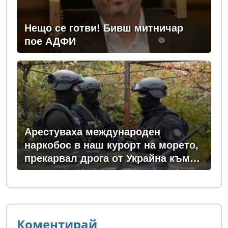
Нещо се готви! Бивш митничар
пое АДФИ
Арестуваха международен
наркобос в наш курорт на морето,
прекарвал дрога от Украйна към
ЕС
Коментирай