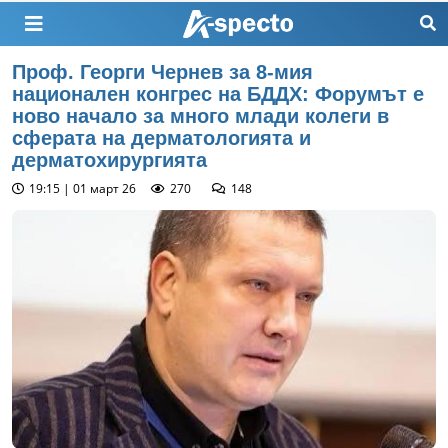
Проф. Георги Чернев за 8-мия
национален конгрес на БДДХ: Форумът е
ново начало за много млади колеги в
сферата на дерматологията и
дерматохирургията
19:15 | 01 март 26
270
148