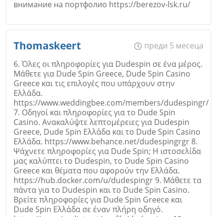
внимание на портфолио https://berezov-lsk.ru/
Откажи
Име
*
Thomaskeert
преди 5 месеца
6. Όλες οι πληροφορίες για Dudespin σε ένα μέρος.
Μάθετε για Dude Spin Greece, Dude Spin Casino
Greece και τις επιλογές που υπάρχουν στην
Email
Ελλάδα.
https://www.weddingbee.com/members/dudespingr/
7. Οδηγοί και πληροφορίες για το Dude Spin
Casino. Ανακαλύψτε λεπτομέρειες για Dudespin
Greece, Dude Spin Ελλάδα και το Dude Spin Casino
Ελλάδα. https://www.behance.net/dudespingrgr 8.
Коментар
*
Ψάχνετε πληροφορίες για Dude Spin; Η ιστοσελίδα
μας καλύπτει το Dudespin, το Dude Spin Casino
Greece και θέματα που αφορούν την Ελλάδα.
https://hub.docker.com/u/dudespingr 9. Μάθετε τα
πάντα για το Dudespin και το Dude Spin Casino.
Βρείτε πληροφορίες για Dude Spin Greece και
Dude Spin Ελλάδα σε έναν πλήρη οδηγό.