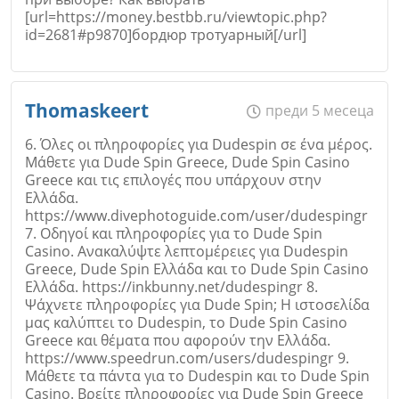
[url=https://money.bestbb.ru/viewtopic.php?
id=2681#p9870]бордюр тротуарный[/url]
Име
*
Thomaskeert
преди 5 месеца
6. Όλες οι πληροφορίες για Dudespin σε ένα μέρος.
Откажи
Μάθετε για Dude Spin Greece, Dude Spin Casino
Greece και τις επιλογές που υπάρχουν στην
Email
Ελλάδα.
https://www.divephotoguide.com/user/dudespingr
7. Οδηγοί και πληροφορίες για το Dude Spin
Casino. Ανακαλύψτε λεπτομέρειες για Dudespin
Greece, Dude Spin Ελλάδα και το Dude Spin Casino
Ελλάδα. https://inkbunny.net/dudespingr 8.
Коментар
*
Ψάχνετε πληροφορίες για Dude Spin; Η ιστοσελίδα
μας καλύπτει το Dudespin, το Dude Spin Casino
Greece και θέματα που αφορούν την Ελλάδα.
https://www.speedrun.com/users/dudespingr 9.
Μάθετε τα πάντα για το Dudespin και το Dude Spin
Casino. Βρείτε πληροφορίες για Dude Spin Greece