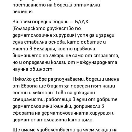
постигането на бъдещи оптимални
решения.
За осем поредни години – БДДХ
(Българското дружество по
дерматологична хирургия) успя да изгради
една стабилна основа, като събитие и
място в България, което привлича
вниманието на лекари не само от страната,
но и определени колеги от международната
научна общност.
Няколко добре разпознаваеми, водещи имена
от Европа ще бъдат за пореден път наши
гости и лектори. Това са доказани
специалисти, работещи в едни от добрите
дерматологични клиники, допринесли в
сферата на дерматологичната хирургия и
дерматопатологията като цяло.
Ще имаме удоволствието да чуем лекции на