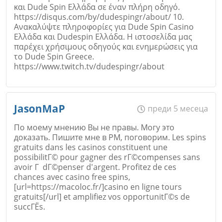
και Dude Spin Ελλάδα σε έναν πλήρη οδηγό.
https://disqus.com/by/dudespingr/about/ 10.
Ανακαλύψτε πληροφορίες για Dude Spin Casino
Ελλάδα και Dudespin Ελλάδα. Η ιστοσελίδα μας
παρέχει χρήσιμους οδηγούς και ενημερώσεις για
Откажи
το Dude Spin Greece.
https://www.twitch.tv/dudespingr/about
Име
*
JasonMaP
преди 5 месеца
По моему мнению Вы не правы. Могу это
доказать. Пишите мне в PM, поговорим. Les spins
gratuits dans les casinos constituent une
Email
possibilitГ© pour gagner des rГ©compenses sans
avoir Г dГ©penser d'argent. Profitez de ces
chances avec casino free spins,
[url=https://macoloc.fr/]casino en ligne tours
gratuits[/url] et amplifiez vos opportunitГ©s de
succГЁs.
Коментар
*