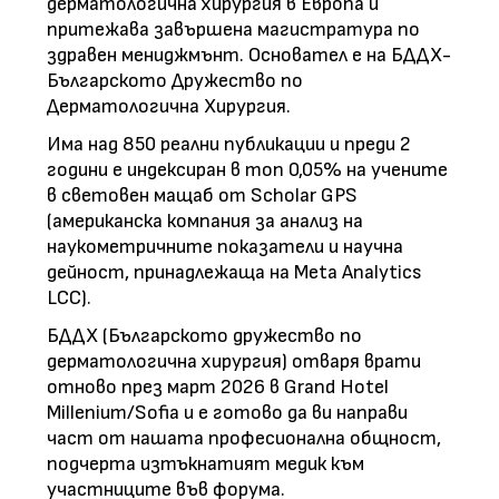
дерматологична хирургия в Европа и
притежава завършена магистратура по
здравен мениджмънт. Основател е на БДДХ-
Българското Дружество по
Дерматологична Хирургия.
Има над 850 реални публикации и преди 2
години е индексиран в топ 0,05% на учените
в световен мащаб от Scholar GPS
(американска компания за анализ на
наукометричните показатели и научна
дейност, принадлежаща на Meta Analytics
LCC).
БДДХ (Българското дружество по
дерматологична хирургия) отваря врати
отново през март 2026 в Grand Hotel
Millenium/Sofia и е готово да ви направи
част от нашата професионална общност,
подчерта изтъкнатият медик към
участниците във форума.