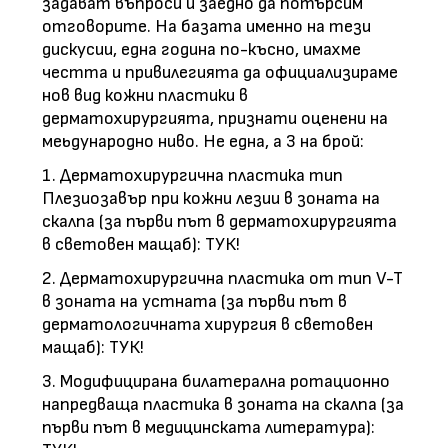
задават въпроси и заедно да потърсим
отговорите. На базата именно на тези
дискусии, една година по-късно, имахме
честта и привилегията да официализираме
нов вид кожни пластики в
дерматохирургията, признати оценени на
меьдународно ниво. Не една, а 3 на брой:
1. Дерматохирургична пластика тип
Плезиозавър при кожни лезии в зоната на
скалпа (за първи път в дерматохирургията
в световен мащаб): ТУК!
2. Дерматохирургична пластика от тип V-T
в зоната на устната (за първи път в
дерматологичната хирургия в световен
мащаб): ТУК!
3. Модифицирана билатерална ротационно
напредваща пластика в зоната на скалпа (за
първи път в медицинската литература):