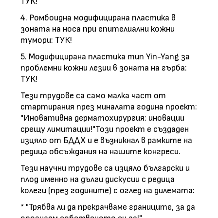
ТУК!
4. Ромбоидна модифицирана пластика в
зоната на носа при епителиални кожни
тумори: ТУК!
5. Модифицирана пластика тип Yin-Yang за
проблемни кожни лезии в зоната на гърба:
ТУК!
Тези трудове са само малка част от
стартирания през миналата година проект:
"Иновативна дерматохирургия: иновации
срещу лимитации!"Този проект е създаден
изцяло от БДДХ и е възникнал в рамките на
редица обсъждания на нашите конгреси.
Тези научни трудове са изцяло български и
плод именно на дълги дискусии с редица
колеги (през годините) с оглед на дилемата:
* "Трябва ли да прекрачваме границите, за да