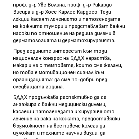
проф. д-р Уве Волина, проф. д-р Рикардо
Виеира и д-р Хосе Карлос Кардосо. Тези
лекции касаят лечението и патогенезата
на кожните тумори и представляват важни
насоки по отношение на редица дилеми в
дерматологията и дерматохирургията.
През годините интересът към този
национален конгрес на БДДХ нараства,
макар и не с темповете, които сме желали,
но това е мотивационен сигнал към
организацията: да сме по-добри през
следващата година.
БДДХ продължава респективно да се
ангажира с важни медицински дилеми,
касаещи патогенезата и хирургичното
лечение на рака на кожата, предоставяйки
възможност на все повече колеги да
изложат и техните научни визии, да