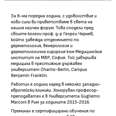
За 8-ма поредна година, с удоволствие и
нови сили ви приветстваме в света на
нашия научен форум. Това сподели пред
своите колеги проф. д-р Георги Чернев,
който завежда отделението по
дерматология, венерология и
дерматологична хирургия към Медицинския
институт на МВР, София. Той завършва
медицина в престижния държавен
университет Charite-Berlin, Campus
Benjamin Franklin.
Работил е години наред в няколко западно-
европейски клиники. Хоноруван професор-
преподавател е в Университета Gugliemo
Marconi в Рим за годините 2015-2016.
Преминал е сертифицирани обучения по