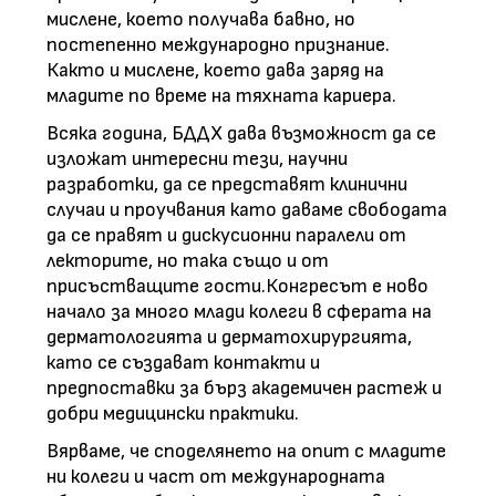
мислене, което получава бавно, но
постепенно международно признание.
Както и мислене, което дава заряд на
младите по време на тяхната кариера.
Всяка година, БДДХ дава възможност да се
изложат интересни тези, научни
разработки, да се представят клинични
случаи и проучвания като даваме свободата
да се правят и дискусионни паралели от
лекторите, но така също и от
присъстващите гости.Конгресът е ново
начало за много млади колеги в сферата на
дерматологията и дерматохирургията,
като се създават контакти и
предпоставки за бърз академичен растеж и
добри медицински практики.
Вярваме, че споделянето на опит с младите
ни колеги и част от международната