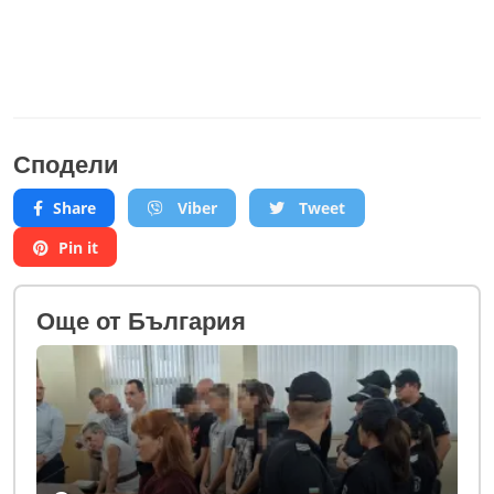
Сподели
Share
Viber
Tweet
Pin it
Oще от България