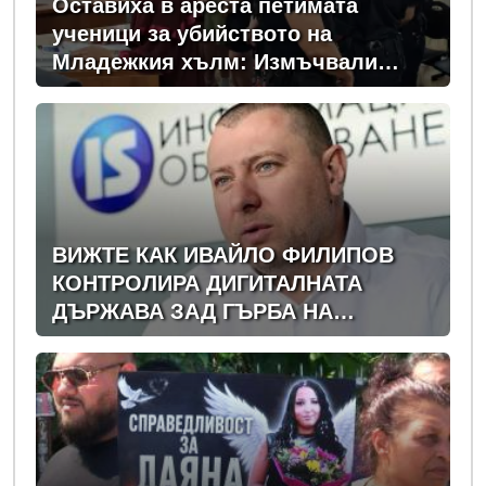
Оставиха в ареста петимата
ученици за убийството на
Младежкия хълм: Измъчвали
Георги час, гаврили се с него и го
обрали
ВИЖТЕ КАК ИВАЙЛО ФИЛИПОВ
КОНТРОЛИРА ДИГИТАЛНАТА
ДЪРЖАВА ЗАД ГЪРБА НА
ПРАВИТЕЛСТВОТО?
(РАЗСЛЕДВАНЕ)