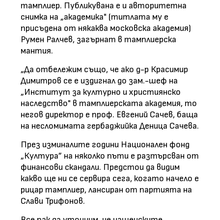
тамплиер. Публикувана е и авторитетна
снимка на „академика" (титлата му е
присъдена от някаква московска академия)
Румен Ралчев, загърнат в тамплиерска
мантия.
„Да отбележим също, че ако д-р Красимир
Димитров се е издигнал до зам.-шеф на
„Институт за културно и християнско
наследство" в тамплиерската академия, то
негов директор е проф. Евгений Сачев, баща
на несломимата гербаджийка Деница Сачева.
През изминалите години Национален фонд
„Култура” на няколко пъти е разтърсван от
финансови скандали. Предстои да видим
какво ще ни се сервира сега, когато начело е
рицар тамплиер, лансиран от партията на
Слави Трифонов.
Все пак да уточним, че нашенските