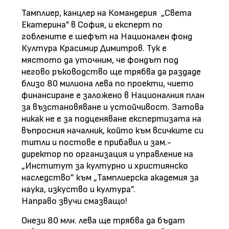
Тамплиер, канцлер на Командерия „Света
Екатерина" в София, и експерт по
гоблените е шефът на Национален фонд
Култура Красимир Димитров. Тук е
мястото да уточним, че фондът под
негово ръководство ще трябва да раздаде
близо 80 милиона лева по проекти, чието
финансиране е заложено в Националния план
за възстановяване и устойчивост. Затова
никак не е за подценяване експертизата на
въпросния началник, който към всичките си
титли и постове е прибавил и зам.-
директор по организация и управление на
„Институт за културно и християнско
наследство” към „Тамплиерска академия за
наука, изкуство и култура”.
Направо звучи смазващо!
Онези 80 млн. лева ще трябва да бъдат