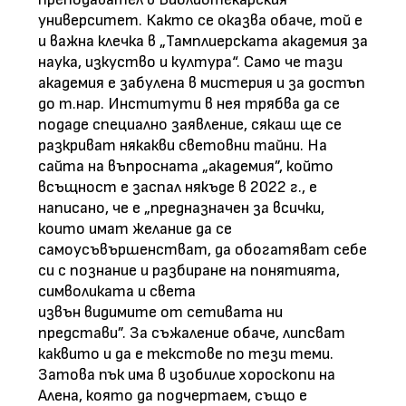
университет. Както се оказва обаче, той е
и важна клечка в „Тамплиерската академия за
наука, изкуство и култура“. Само че тази
академия е забулена в мистерия и за достъп
до т.нар. Институти в нея трябва да се
подаде специално заявление, сякаш ще се
разкриват някакви световни тайни. На
сайта на въпросната „академия”, който
всъщност е заспал някъде в 2022 г., е
написано, че е „предназначен за всички,
които имат желание да се
самоусъвършенстват, да обогатяват себе
си с познание и разбиране на понятията,
символиката и света
извън видимите от сетивата ни
представи”. За съжаление обаче, липсват
каквито и да е текстове по тези теми.
Затова пък има в изобилие хороскопи на
Алена, която да подчертаем, също е