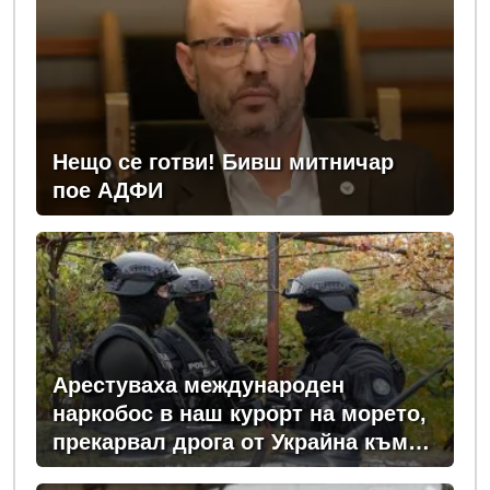
Нещо се готви! Бивш митничар
пое АДФИ
Арестуваха международен
наркобос в наш курорт на морето,
прекарвал дрога от Украйна към
ЕС