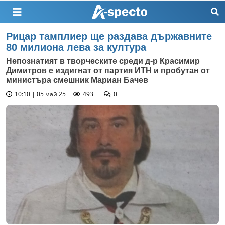
Рицар тамплиер ще раздава държавните
80 милиона лева за култура
Непознатият в творческите среди д-р Красимир
Димитров е издигнат от партия ИТН и пробутан от
министъра смешник Мариан Бачев
10:10 | 05 май 25
493
0