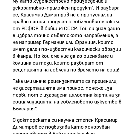
му като художествено произведение и
декоративно-приложен продукт". И разбира
се, Красимир Димитров не е пропуснал да
сравни нашия продукт с гобленовите школи
от РСФСР. в бившия СССР. Той си знае защо
е избрал точно съветското направление, а
не например Германия или Франция, които
имат далеч по-известни класически образци
в жанра. Но кои сме ние да го оценяваме и
колцина са тези, които разбират от
рецепцията на гоблена по времето на соца!
Така или иначе рецензентите са преценили,
че дисертацията има принос, понеже „за
първи път е изградена цялостна картина за
социализацията на гобленовото изкуство в
България“.
С докторската си научна степен Красимир
Димитров се подвизава като хоноруван
преподавател в Библиотекарския