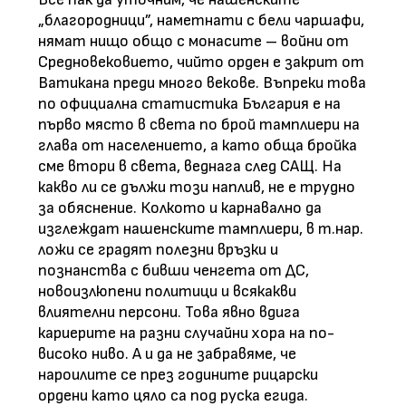
„благородници”, наметнати с бели чаршафи,
нямат нищо общо с монасите – войни от
Средновековието, чийто орден е закрит от
Ватикана преди много векове. Въпреки това
по официална статистика България е на
първо място в света по брой тамплиери на
глава от населението, а като обща бройка
сме втори в света, веднага след САЩ. На
какво ли се дължи този наплив, не е трудно
за обяснение. Колкото и карнавално да
изглеждат нашенските тамплиери, в т.нар.
ложи се градят полезни връзки и
познанства с бивши ченгета от ДС,
новоизлюпени политици и всякакви
влиятелни персони. Това явно вдига
кариерите на разни случайни хора на по-
високо ниво. А и да не забравяме, че
нароилите се през годините рицарски
ордени като цяло са под руска егида.