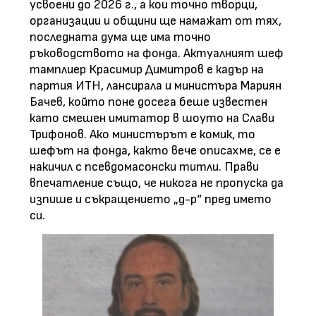
усвоени до 2026 г., а кои точно творци,
организации и общини ще намажат от тях,
последната дума ще има точно
ръководството на фонда. Актуалният шеф
тамплиер Красимир Димитров е кадър на
партия ИТН, лансирала и министъра Мариян
Бачев, който поне досега беше известен
като смешен имитатор в шоуто на Слави
Трифонов. Ако министърът е комик, то
шефът на фонда, както вече описахме, се е
накичил с псевдомасонски титли. Прави
впечатление също, че никога не пропуска да
изпише и съкращението „д-р“ пред името
си.