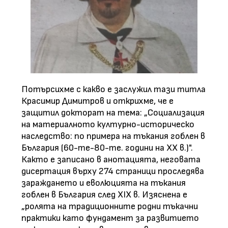
Потърсихме с какво е заслужил тази титла
Красимир Димитров и открихме, че е
защитил докторат на тема: „Социализация
на материалното културно-историческо
наследство: по примера на тъкания гоблен в
България (60-те-80-те. години на ХХ в.)".
Както е записано в анотацията, неговата
дисертация върху 274 страници проследява
зараждането и еволюцията на тъкания
гоблен в България след ХIХ в. Изяснена е
„ролята на традиционните родни тъкачни
практики като фундамент за развитието