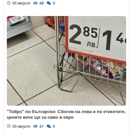
05 август
68
0
"Тойро" по български: Сбогом на лева и по етикетите,
цените вече ще са само в евро
05 август
61
0