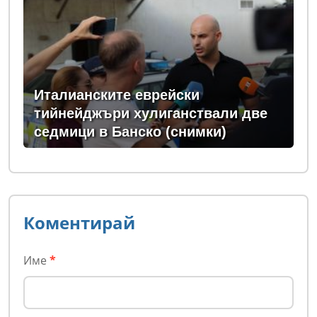
Италианските еврейски
тийнейджъри хулиганствали две
седмици в Банско (снимки)
Коментирай
Име
*