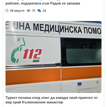
рейтинг, подкрепата към Радев се запазва
06 август
75
24
Турист почина след опит да извади свой приятел от
вир край Къпиновския манастир