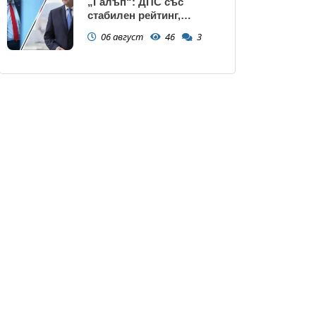
„Галъп“: ДПС със
стабилен рейтинг,
подкрепата към Радев се
06 август
46
3
запазва