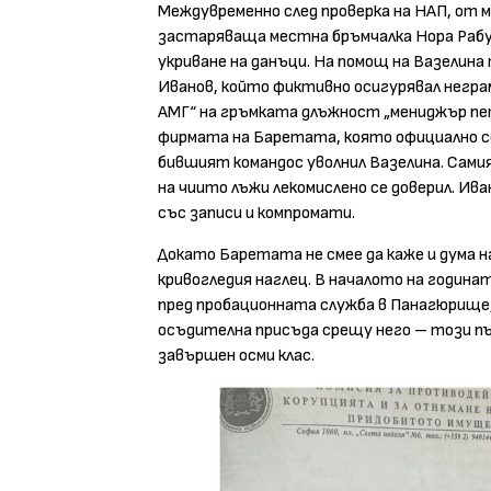
Междувременно след проверка на НАП, от м
застаряваща местна бръмчалка Нора Рабу
укриване на данъци. На помощ на Вазелина
Иванов, който фиктивно осигурявал негр
АМГ“ на гръмката длъжност „мениджър пет
фирмата на Баретата, която официално се
бившият командос уволнил Вазелина. Самия
на чиито лъжи лекомислено се доверил. Ив
със записи и компромати.
Докато Баретата не смее да каже и дума 
кривогледия наглец. В началото на годин
пред пробационната служба в Панагюрище,
осъдителна присъда срещу него – този пъ
завършен осми клас.