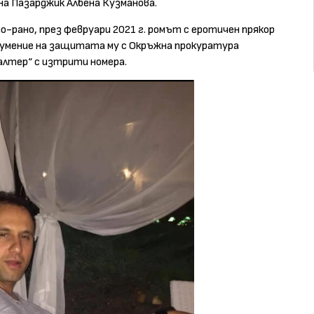
на Пазарджик Албена Кузманова.
о-рано, през февруари 2021 г. ромът с еротичен прякор
зумение на защитата му с Окръжна прокуратура
алтер“ с изтрити номера.