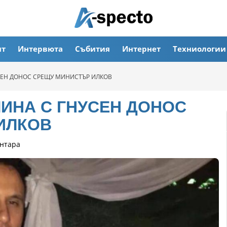
ят
Интервюта
Събития
Интернет
Техниологии
СЕН ДОНОС СРЕЩУ МИНИСТЪР ИЛКОВ
ИНА С ГНУСЕН ДОНОС
ИЛКОВ
нтара