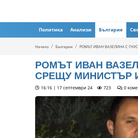
Политика
Анализи
България
Св
Начало
България
РОМЪТ ИВАН ВАЗЕЛИНА С ГНУ
РОМЪТ ИВАН ВАЗЕЛ
СРЕЩУ МИНИСТЪР 
16:16 | 17 септември 24
723
0
коме