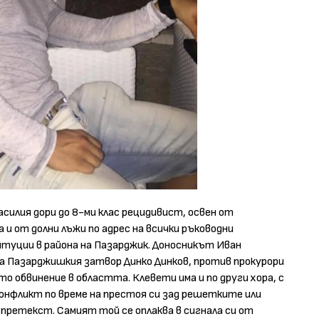
силия дори до 8-ми клас рецидивист, освен от
и от долни лъжи по адрес на всички ръководни
уции в района на Пазарджик. Доносникът Иван
а Пазарджишкия затвор Динко Динков, против прокурори
о обвинение в областта. Клевети има и по други хора, с
конфликт по време на престоя си зад решетките или
 претекст. Самият той се оплаква в сигнала си от