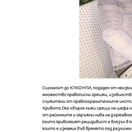
Сигналът до КПКОНПИ, подаден от неизкла
множество правописни грешки, изобилства 
служители от правоохранителните инстит
Кривото Око хвърля лъжи срещу на шефа н
от районните и окръжни нива на държавнот
които кривоокият рецидивист е влязъл в 
които е измамил във времето под различен