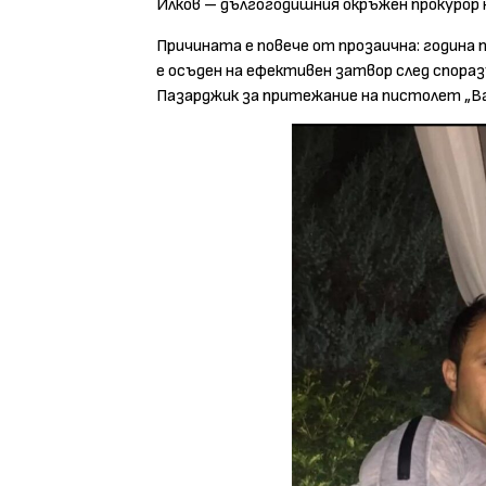
Илков – дългогодишния окръжен прокурор 
Причината е повече от прозаична: година п
е осъден на ефективен затвор след спора
Пазарджик за притежание на пистолет „В