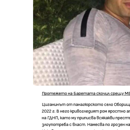
Протежето на Баретата скочил срещу МВ
Циганинът от панагюрското село Оборище
2022 г. В него кривогледият ром яростно 
на ГДНП, като му приписва всякакви прест
злоупотреба с власт. Намесва по грозен 