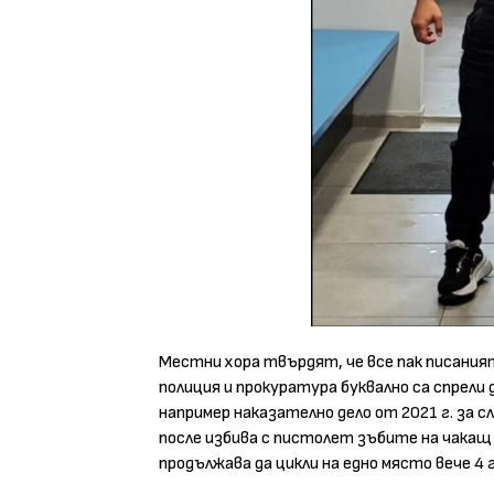
Местни хора твърдят, че все пак писани
полиция и прокуратура буквално са спрели 
например наказателно дело от 2021 г. за с
после избива с пистолет зъбите на чакащ
продължава да цикли на едно място вече 4 г