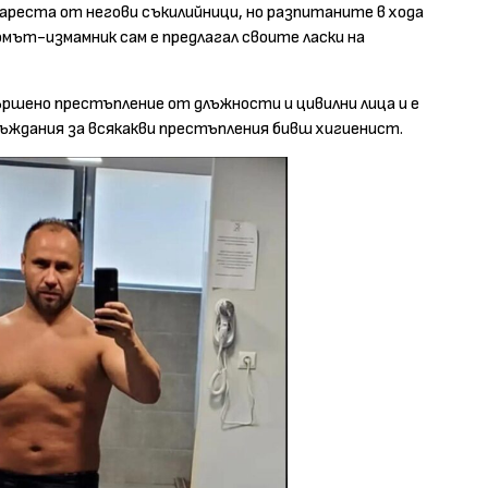
в ареста от негови съкилийници, но разпитаните в хода
омът-измамник сам е предлагал своите ласки на
ършено престъпление от длъжности и цивилни лица и е
осъждания за всякакви престъпления бивш хигиенист.