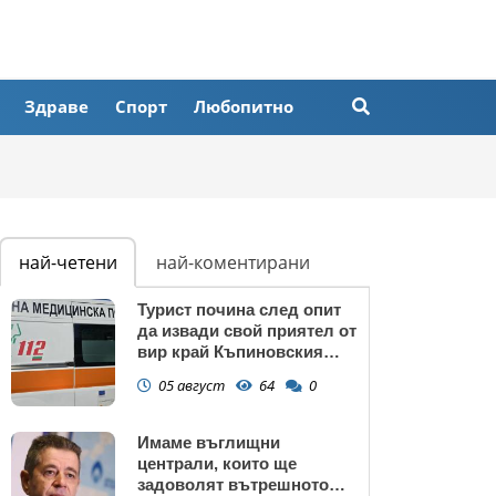
Здраве
Спорт
Любопитно
най-четени
най-коментирани
Турист почина след опит
да извади свой приятел от
вир край Къпиновския
манастир
05 август
64
0
Имаме въглищни
централи, които ще
задоволят вътрешното