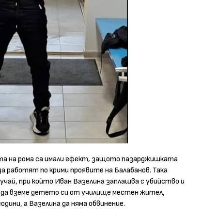
ята на рома са имали ефект, защото пазарджишката
да работят по крими проявите на Балабанов. Така
лучай, при който Иван Вазелина заплашва с убийство и
 да вземе детето си от училище местен жител,
одини, а Вазелина да няма обвинение.