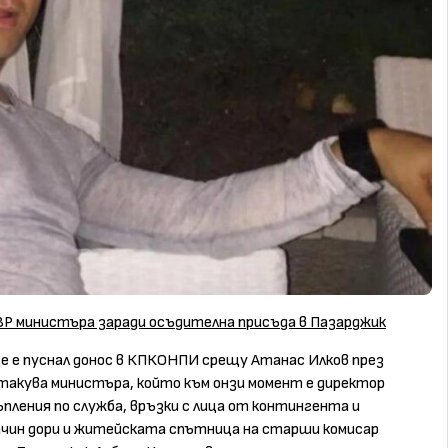
Р министъра заради осъдителна присъда в Пазарджик
 е пуснал донос в КПКОНПИ срещу Атанас Илков през
атакува министъра, който към онзи момент е директор
ъпления по служба, връзки с лица от контингента и
начин дори и житейската спътница на старши комисар