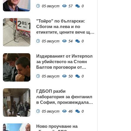
потребление на ток
05 август
57
0
"Тойро" по български:
Сбогом на лева и по
етикетите, цените вече ще
са само в евро
05 август
54
0
Издирваният от Интерпол
за убийството на Стоян
Балтов проговори от
Южна Африка
05 август
50
0
ГДБОП разби
лаборатория за фентанил
в София, произвеждала
до 10 кг на ден за страната
05 август
46
0
(снимки)
Ново проучване на