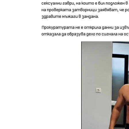
сексуални гаври, на които е бил подложен 
на проверката затворници заявяват, че р
здравите мъжаги в зандана.
Прокуратурата не е открила данни за изв
отказала да образува дело по сигнала на 