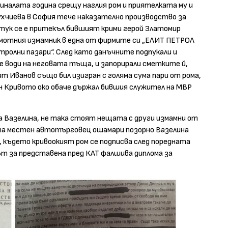
иналата година срещу наглия ром и приятелката му и
хчиева в София тече наказателно производство за
 тук се е притекъл бившият крими герой Златомир
амотния измамник в една от фирмите си „ЕЛИТ ПЕТРОЛ
ролни пазари“. След като данъчните подпукали и
 води на неговата тъща, и запорирали сметките й,
т Иванов също бил изигран с голяма сума пари от рома,
ан Кривото око обаче държал бившия служител на МВР
на Вазелина, не така стоят нещата с други измамни от
ата местен автотърговец ошамари позорно Вазелина
 където кривоокият ром се подписва след поредната
т за представена пред КАТ фалшива диплома за