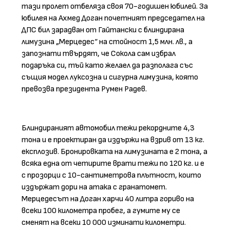
тази пролет отбеляза своя 70-годишен юбилей. За
юбилея на Ахмед Доган почетният председател на
ДПС бил зарадван от Гайтански с блиндирана
лимузина „Мерцедес“ на стойност 1,5 млн. лв., а
запознати твърдят, че Сокола сам избрал
подаръка си, тъй като желаел да разполага със
същия модел луксозна и сигурна лимузина, която
превозва президента Румен Радев.
Блиндираният автомобил тежи рекордните 4,3
тона и е проектиран да издържи на взрив от 13 кг.
експлозив. Бронировката на лимузината е 2 тона, а
всяка една от четирите врати тежи по 120 кг. и е
с прозорци с 10-сантиметрова плътност, които
издържат дори на атака с гранатомет.
Мерцедесът на Доган харчи 40 литра гориво на
всеки 100 километра пробег, а гумите му се
сменят на всеки 10 000 изминати километри.