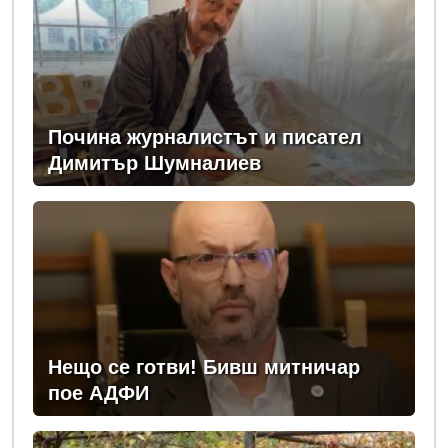
Почина журналистът и писател
Димитър Шумналиев
Нещо се готви! Бивш митничар
пое АДФИ