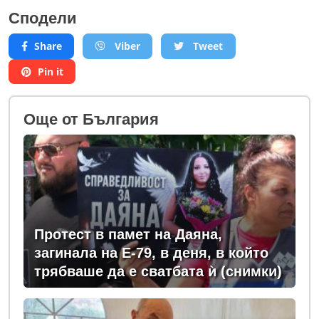
Сподели
Share
Viber
Tweet
Pin it
Oще от България
Протест в памет на Даяна,
загинала на Е-79, в деня, в който
трябваше да е сватбата ѝ (снимки)