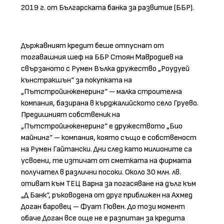
2019 г. от Българската банка за развитие (ББР).
Държавният кредит беше отпуснат от
тогавашния шеф на ББР Стоян Мавродиев на
свързаното с Румен Вълка дружество „Роудуей
кънстракшън“ за покупката на
„Пътстройинженеринг“ – малка строителна
компания, базирана в кърджалийското село Груево.
Предишният собственик на
„Пътстройинженеринг“ е дружеството „Био
майнинг“ – компания, която също е собственост
на Румен Гайтански. Дни след като милионите са
усвоени, те изтичат от сметката на фирмата
получател в различни посоки. Около 30 млн. лв.
отиват към ТЕЦ Варна за погасяване на дълг към
„Д Банк“, ръководена от друг приближен на Ахмед
Доган баровец – Фуат Гювен. До този момент
обаче Доган все още не е разпитан за кредита