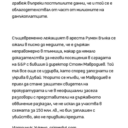
грабеж въпреки постъпилите данни, че и той се е
облагодетелствал от част от милионите на
данъкоплатците.
Същевременно лежащият в ареста Румен Вълка се
ожали в писмо до медиите, че е държан
неправомерно в тъмница, макар да нямало
доказателства за негови посещения в сградата
на ББР с бившия й директор Стоян Мавродиев. Той
пък все още се издирва, като според запознати се
укрива в Дубай. Упорито се мълви, че Мавродиев е
приел да стане защитен свидетел на
прокуратурата и че в неофициални засега
разговори с представители на държавното
обвинение разказал, че не искал да участва в
схемата за 150 млн. лв., но бил заплашен с
убийство, ако не придвижи кредита.
Източник: Уикенд, crimesbg.com