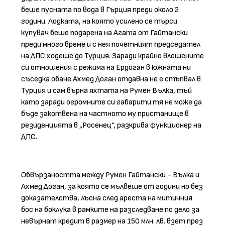
беше пусната по вода в Гърция преди около 2
години. Лодката, на която усилено се търси
купувач беше подарена на Агата от Гайтански
преди много време и с нея почетният председател
на ДПС ходеше до Турция. Заради крайно влошените
си отношения с режима на Ердоган в южната ни
съседка обаче Ахмед Доган отдавна не е стъпвал в
Турция и сам върна яхтата на Румен Вълка, тъй
като заради огромните си габарити тя не може да
бъде закотвена на частното му пристанище в
резиденцията в „Росенец“, разкрива функционер на
ДПС.
Обвързаността между Румен Гайтански - Вълка и
Ахмед Доган, за която се мълвеше от години но без
доказателства, лъсна след ареста на митичния
бос на боклука в рамките на разследване по дело за
невърнат кредит в размер на 150 млн. лв. взет през