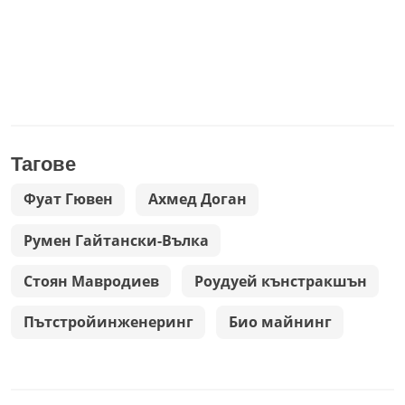
Тагове
Фуат Гювен
Ахмед Доган
Румен Гайтански-Вълка
Стоян Мавродиев
Роудуей кънстракшън
Пътстройинженеринг
Био майнинг