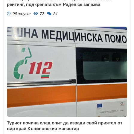
рейтинг, подкрепата към Радев се запазва
06 август
72
24
Турист почина след опит да извади свой приятел от
вир край Къпиновския манастир