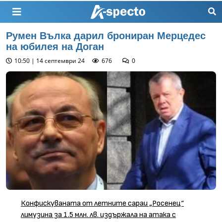
Румен Вълка дарил брониран Мерцедес
на юбилея на Доган
10:50 | 14 септември 24
676
0
Конфискуваната от летните сараи „Росенец“
лимузина за 1.5 млн. лв. издържала на атака с