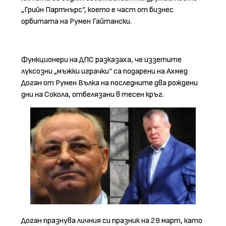
„Грийн Партнърс“, което е част от бизнес
орбитата на Румен Гайтански.
Функционери на ДПС разказаха, че иззетите
луксозни „мъжки играчки“ са подарени на Ахмед
Доган от Румен Вълка на последните два рождени
дни на Сокола, отбелязани в тесен кръг.
Доган празнува личния си празник на 29 март, като