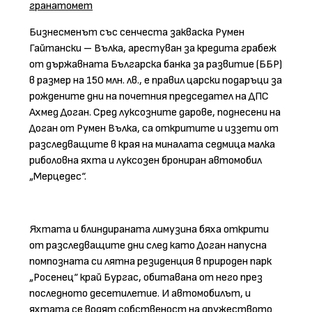
гранатомет
Бизнесменът със сенчеста закваска Румен
Гайтански – Вълка, арестуван за кредита грабеж
от държавната Българска банка за развитие (ББР)
в размер на 150 млн. лв., е правил царски подаръци за
рождените дни на почетния председател на ДПС
Ахмед Доган. Сред луксозните дарове, поднесени на
Доган от Румен Вълка, са откритите и иззети от
разследващите в края на миналата седмица малка
риболовна яхта и луксозен брониран автомобил
„Мерцедес“.
Яхтата и блиндираната лимузина бяха открити
от разследващите дни след като Доган напусна
помпозната си лятна резиденция в природен парк
„Росенец“ край Бургас, обитавана от него през
последното десетилетие. И автомобилът, и
яхтата се водят собственост на дружеството