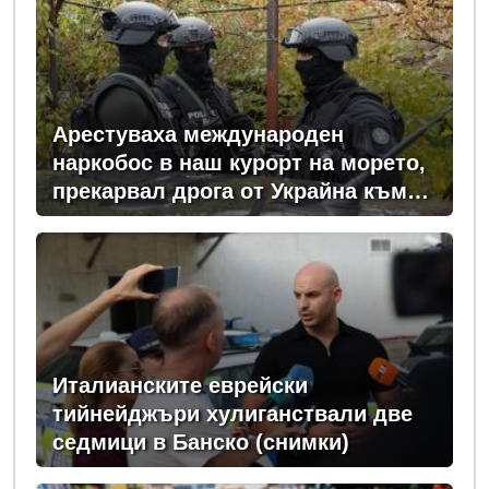
Арестуваха международен
наркобос в наш курорт на морето,
прекарвал дрога от Украйна към
ЕС
Италианските еврейски
тийнейджъри хулиганствали две
седмици в Банско (снимки)