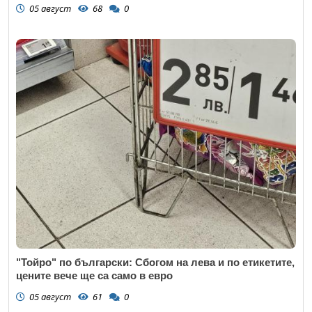
05 август
68
0
"Тойро" по български: Сбогом на лева и по етикетите,
цените вече ще са само в евро
05 август
61
0