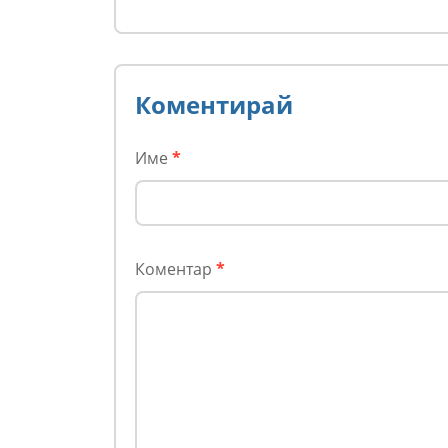
дрога от Украйна към
(сним
ЕС
Коментирай
Име
*
Коментар
*