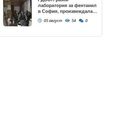
лаборатория за фентанил
в София, произвеждала
до 10 кг на ден за страната
05 август
54
0
(снимки)