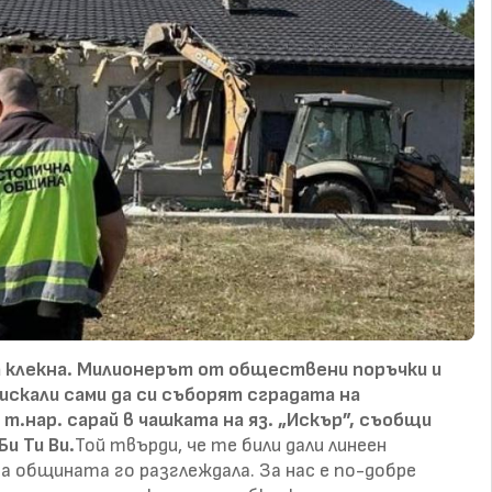
а клекна. Милионерът от обществени поръчки и
искали сами да си съборят сградата на
 т.нар. сарай в чашката на яз. „Искър”, съобщи
и Ти Ви.
Той твърди, че те били дали линеен
а общината го разглеждала. За нас е по-добре