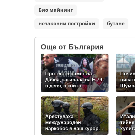
Био майнинг
незаконни постройки
бутане
Oще от България
Протест в памет на
Почин
Даяна, загинала на Е-79,
писат
в деня, в който
Шумн
трябваше да е сватбата
ѝ (снимки)
Арестуваха
Итали
международен
тийн
наркобос в наш курорт
хулиг
на морето, прекарвал
седми