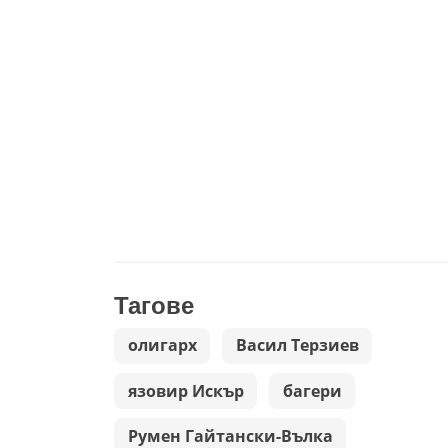
Тагове
олигарх
Васил Терзиев
язовир Искър
багери
Румен Гайтански-Вълка