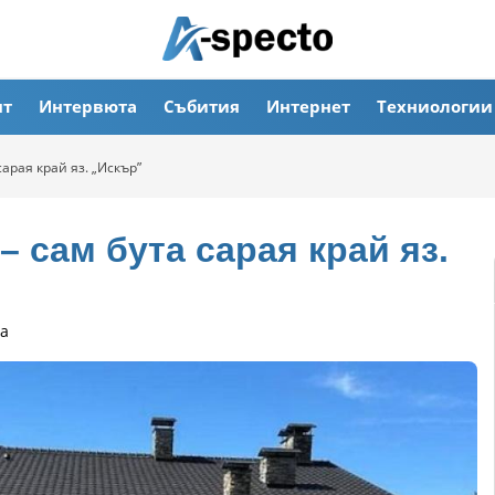
ят
Интервюта
Събития
Интернет
Техниологии
арая край яз. „Искър”
– сам бута сарая край яз.
а