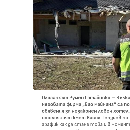
Олигархът Румен Гатайнски – Вълк
неговата фирма „Био майнинг“ са по
обявения за незаконен ловен хотел,
столичният кмет Васил Терзиев по Б
график как да стане това и в момент