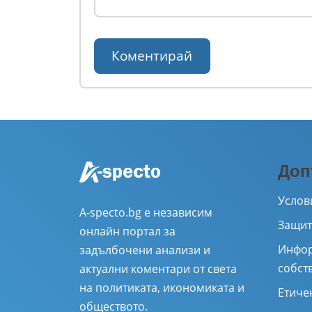
Доп
Услов
A-specto.bg е независим
Защит
онлайн портал за
Инфор
задълбочени анализи и
собст
актуални коментари от света
на политиката, икономиката и
Етиче
обществото.