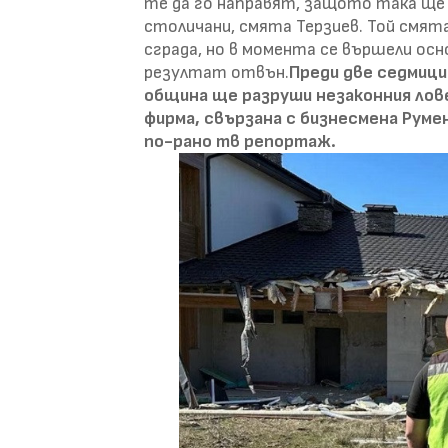
те да го направят, защото така ще
столичани, смята Терзиев. Той смята
сграда, но в момента се вършели осн
резултат отвън.
Преди две седмици
община ще разруши незаконния лове
фирма, свързана с бизнесмена Румен
по-рано тв репортаж.