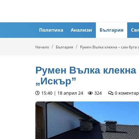
Политика
Анализи
България
Св
Начало
България
Румен Вълка клекна – сам бута с
Румен Вълка клекна 
„Искър”
15:40 | 18 април 24
324
0
коментар