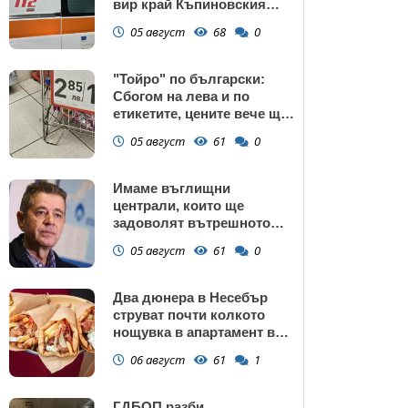
вир край Къпиновския
манастир
05 август
68
0
"Тойро" по български:
Сбогом на лева и по
етикетите, цените вече ще
са само в евро
05 август
61
0
Имаме въглищни
централи, които ще
задоволят вътрешното
потребление на ток
05 август
61
0
Два дюнера в Несебър
струват почти колкото
нощувка в апартамент в
Поморие
06 август
61
1
ГДБОП разби