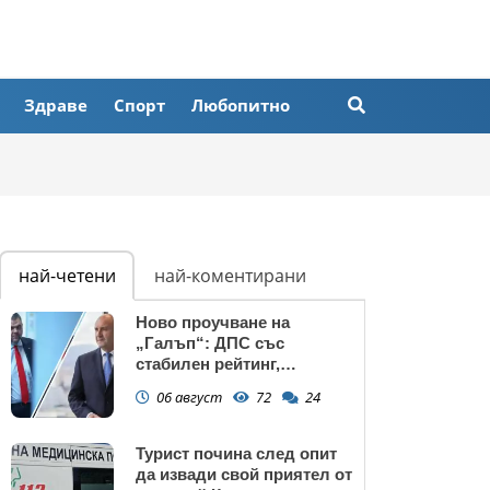
Здраве
Спорт
Любопитно
най-четени
най-коментирани
Ново проучване на
„Галъп“: ДПС със
стабилен рейтинг,
подкрепата към Радев се
06 август
72
24
запазва
Турист почина след опит
да извади свой приятел от