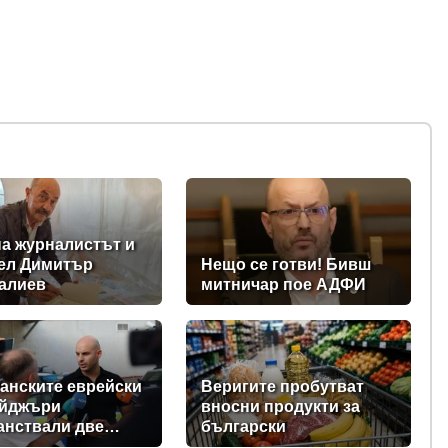
а журналистът и
ел Димитър
Нещо се готви! Бивш
алиев
митничар пое АДФИ
анските еврейски
Веригите пробутват
ейджъри
вносни продукти за
анствали две
български
ци в Банско