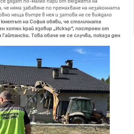
 се дадат по-малко пари от бюджета на
, че няма забавяне по премахване на незаконната
овно неща вътре в нея и затова не се виждало
 кметът на София обяви, че столичната
н хотел край язовир „Искър“, построен от
 Гайтански. Това обаче не се случва, показа ден