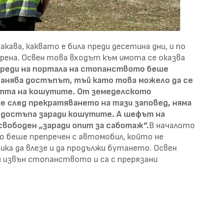
ава, каквато е била преди десетина дни, и по
орена. Освен това входът към имота се оказва
реди на портала на стопанството беше
ранява достъпът, тъй като това можело да се
тта на кошутите. От земеделското
е след прекратяването на тази заповед, няма
а достъпа заради кошутите. А шефът на
вободен „заради опит за саботаж“.
В началото
 беше препречен с автомобил, който не
ка да влезе и да продължи бутането. Освен
 извън стопанството и са с прерязани