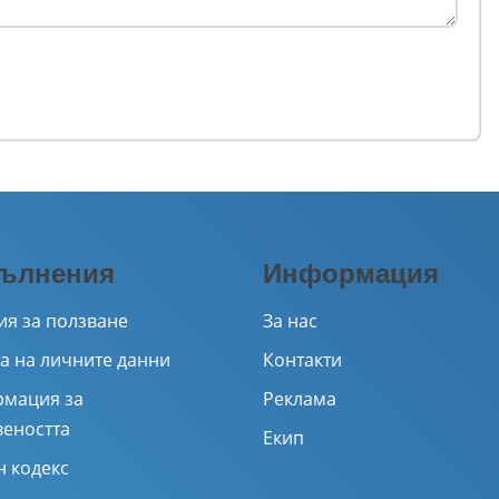
ълнения
Информация
ия за ползване
За нас
а на личните данни
Контакти
мация за
Реклама
веността
Екип
н кодекс