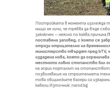
Постройката в момента изглежда так
нищо не личи, че трябва да бъде съб
заключен – неясно по каква причина.
П
поставена заповед, с която се заб
отрази отрицателно на бременнос
министерство твърдят пред bTV, ч
издадена нова, която да ограничав
местното ловно стопанство бил ос
на април порталът на стопанството
позволяваше на строителната техни
това общинските багери са изкарани
кабели.Източник: narod.bg