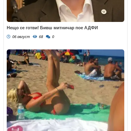
Нещо се готви! Бивш митничар пое АДФИ
06 август
68
0