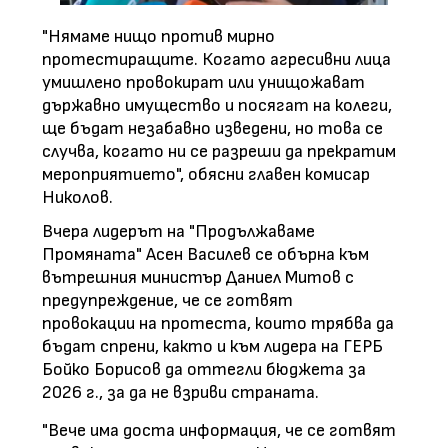
"Нямаме нищо против мирно
протестиращите. Когато агресивни лица
умишлено провокират или унищожават
държавно имущество и посягат на колеги,
ще бъдат незабавно изведени, но това се
случва, когато ни се разреши да прекратим
мероприятието", обясни главен комисар
Николов.
Вчера лидерът на "Продължаваме
Промяната" Асен Василев се обърна към
вътрешния министър Даниел Митов с
предупреждение, че се готвят
провокации на протеста, които трябва да
бъдат спрени, както и към лидера на ГЕРБ
Бойко Борисов да оттегли бюджета за
2026 г., за да не взриви страната.
"Вече има доста информация, че се готвят