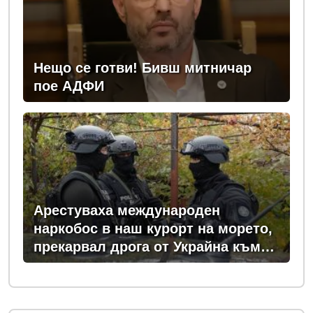
Нещо се готви! Бивш митничар
пое АДФИ
Арестуваха международен
наркобос в наш курорт на морето,
прекарвал дрога от Украйна към
ЕС