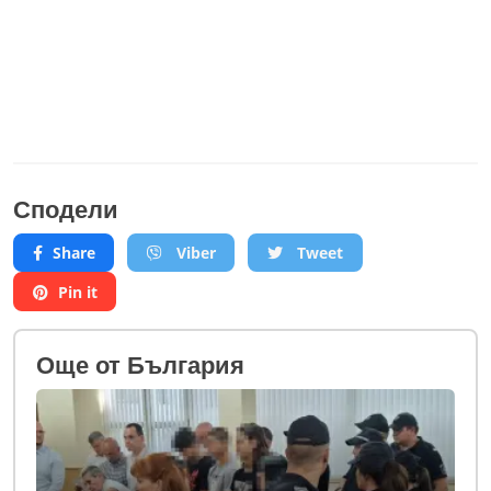
Сподели
Share
Viber
Tweet
Pin it
Oще от България