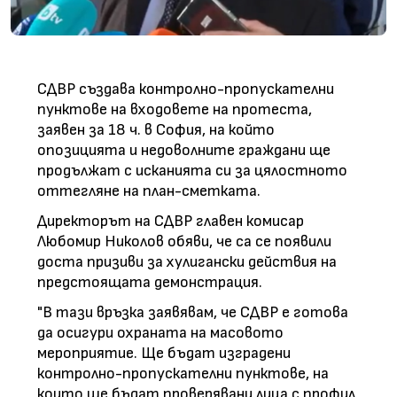
СДВР създава контролно-пропускателни
пунктове на входовете на протеста,
заявен за 18 ч. в София, на който
опозицията и недоволните граждани ще
продължат с исканията си за цялостното
оттегляне на план-сметката.
Директорът на СДВР главен комисар
Любомир Николов обяви, че са се появили
доста призиви за хулигански действия на
предстоящата демонстрация.
"В тази връзка заявявам, че СДВР е готова
да осигури охраната на масовото
мероприятие. Ще бъдат изградени
контролно-пропускателни пунктове, на
които ще бъдат проверявани лица с профил