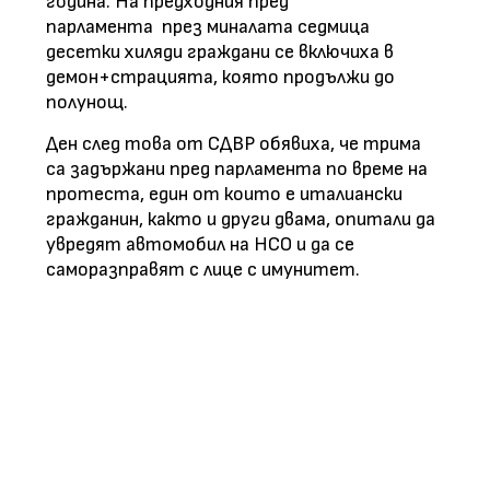
година. На предходния пред
парламента през миналата седмица
десетки хиляди граждани се включиха в
демон+страцията, която продължи до
полунощ.
Ден след това от СДВР обявиха, че трима
са задържани пред парламента по време на
протеста, един от които е италиански
гражданин, както и други двама, опитали да
увредят автомобил на НСО и да се
саморазправят с лице с имунитет.