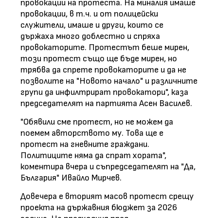
провокации на протеста. На миналия имаше
провокации, в т.ч. и от полицейски
служители, имаше и други, които се
държаха много доблестно и спряха
провокаторите. Протестът беше мирен,
този протест също ще бъде мирен, но
трябва да спрете провокаторите и да не
позволите на "Новото начало" и различните
групи да инфилтрират провокатори", каза
председателят на партията Асен Василев.
"Обявили сме протест, но не можем да
поемем авторството му. Това ще е
протест на гневните граждани.
Политиците няма да спрат хората",
коментира вчера и съпредседателят на "Да,
България" Ивайло Мирчев.
Довечера е вторият масов протест срещу
проекта на държавния бюджет за 2026