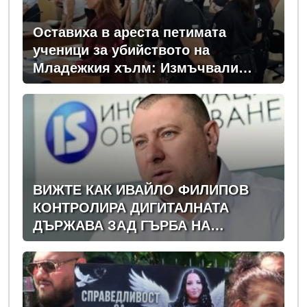
Оставиха в ареста петимата
ученици за убийството на
Младежкия хълм: Измъчвали
Георги час, гаврили се с него и го
обрали
ВИЖТЕ КАК ИВАЙЛО ФИЛИПОВ
КОНТРОЛИРА ДИГИТАЛНАТА
ДЪРЖАВА ЗАД ГЪРБА НА
ПРАВИТЕЛСТВОТО?
(РАЗСЛЕДВАНЕ)