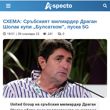
СХЕМА: Сръбският милиардер Драган
Шолак купи „Булсатком”, пуска 5G
18:51 | 09 ноември 23
241
0
United Group на сръбския милиардер Драган