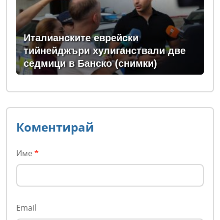
Италианските еврейски
тийнейджъри хулиганствали две
седмици в Банско (снимки)
Коментирай
Име
*
Email