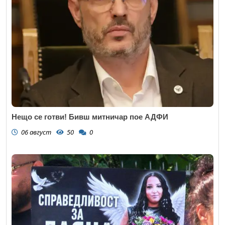
Нещо се готви! Бивш митничар пое АДФИ
06 август
50
0