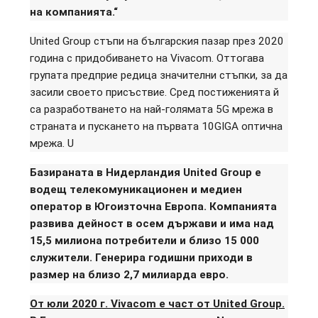
на компанията.“
United Group стъпи на българския пазар през 2020
година с придобиването на Vivacom. Оттогава
групата предприе редица значителни стъпки, за да
засили своето присъствие. Сред постиженията й
са разработването на най-голямата 5G мрежа в
страната и пускането на първата 10GIGA оптична
мрежа. U
Базираната в Нидерландия United Group е
водещ телекомуникационен и медиен
оператор в Югоизточна Европа. Компанията
развива дейност в осем държави и има над
15,5 милиона потребители и близо 15 000
служители. Генерира годишни приходи в
размер на близо 2,7 милиарда евро.
От юли 2020 г. Vivacom е част от United Group.