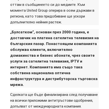
оттам в съобщинеето си до медиите. Към
момента United Group оперира в осем държави в
региона, като това придобиване ще ускори
допълнително нейния растеж.
„Булсатком“, основан през 2000 година, е
доставчик на платена сателитна телевизия на
българския пазар. Понастоящем компанията
обслужва клиенти, включително
домакинства и бизнес абонати, чрез своите
услуги за сателитна телевизия, IPTV и
интернет. Компанията има също така
собствена национална оптична
инфраструктура и дистрибуторска търговска
мрежа.
Сделката ще бъде финализирана след получаване
на всички приложими антитръстови одобрения,
допълват от международната компания.