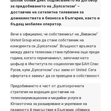
Шолак обяви днес подписването на договор
за придобиването на „Булсатком“ –
доставчик на сателитна телевизия за
домакинствата и бизнеса в България, както и
бъдещ мобилен оператор.
Вече е официално, че собственикът на „Виваком“
United Group иска да стане собственик на
конкурента си „Булсатком“. Всъщност връзката
между двата телекома стана публична още преди
година, когато перничанинът, започнал като
шофьор в Института по социология при БАН Спас
Русев, купи „Булсатком“ със заем от United. Сега
офертата е заемът да се превърне в собственост.
Придобиването е част от дългосрочната
стратегия на водещия доставчик на
телекомуникационни и медийни услуги в
Югоизточна за разширяване и укрепване на
пазарното й присъствие в България, обявиха