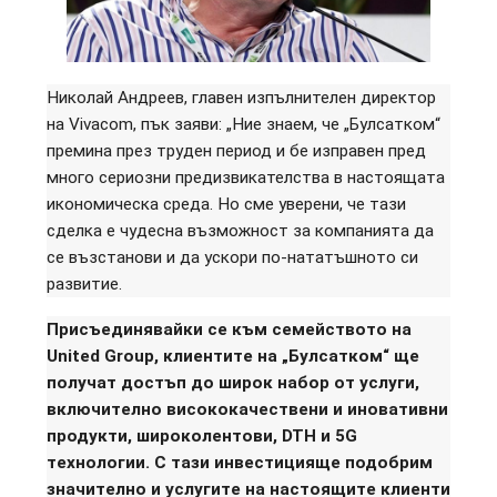
Николай Андреев, главен изпълнителен директор
на Vivacom, пък заяви: „Ние знаем, че „Булсатком“
премина през труден период и бе изправен пред
много сериозни предизвикателства в настоящата
икономическа среда. Но сме уверени, че тази
сделка е чудесна възможност за компанията да
се възстанови и да ускори по-нататъшното си
развитие.
Присъединявайки се към семейството на
United Group, клиентите на „Булсатком“ ще
получат достъп до широк набор от услуги,
включително висококачествени и иновативни
продукти, широколентови, DTH и 5G
технологии. С тази инвестицияще подобрим
значително и услугите на настоящите клиенти