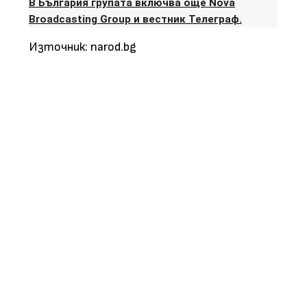
В България групата включва още Nova
Broadcasting Group и вестник Телеграф.
Източник: narod.bg