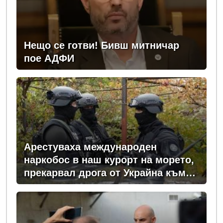
Нещо се готви! Бивш митничар
пое АДФИ
Арестуваха международен
наркобос в наш курорт на морето,
прекарвал дрога от Украйна към
ЕС