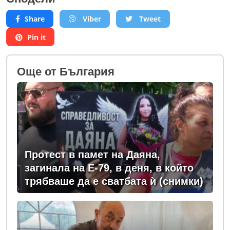
Share
Viber
Tweet
Pin it
Oще от България
Протест в памет на Даяна,
загинала на Е-79, в деня, в който
трябваше да е сватбата ѝ (снимки)