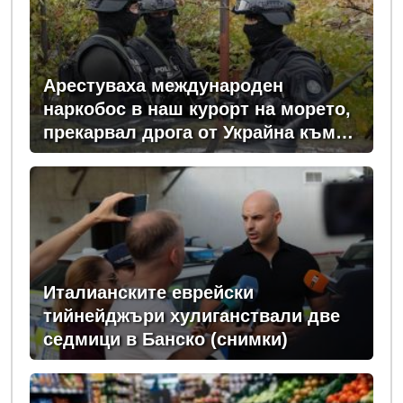
Арестуваха международен
наркобос в наш курорт на морето,
прекарвал дрога от Украйна към
ЕС
Италианските еврейски
тийнейджъри хулиганствали две
седмици в Банско (снимки)