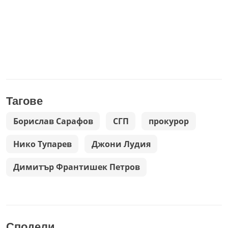
Тагове
Борислав Сарафов
СГП
прокурор
Нико Тупарев
Джони Лудия
Димитър Франтишек Петров
Сподели