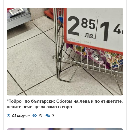
"Тойро" по български: Сбогом на лева и по етикетите,
цените вече ще са само в евро
05 август
61
0