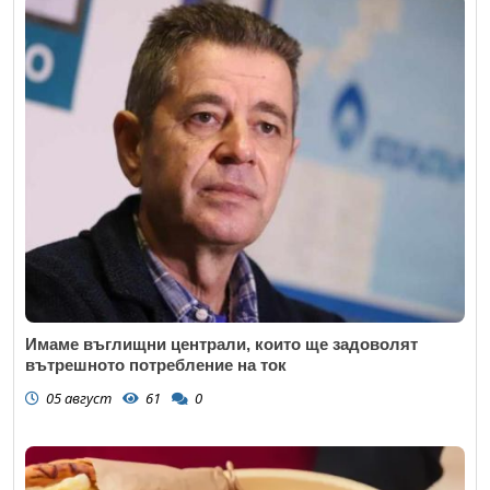
Имаме въглищни централи, които ще задоволят
вътрешното потребление на ток
05 август
61
0