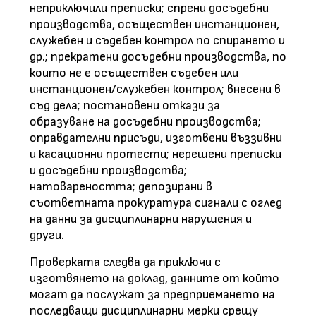
неприключили преписки; спрени досъдебни
производства, осъществен инстанционен,
служебен и съдебен контрол по спирането и
др.; прекратени досъдебни производства, по
които не е осъществен съдебен или
инстанционен/служебен контрол; внесени в
съд дела; постановени откази за
образуване на досъдебни производства;
оправдателни присъди, изготвени въззивни
и касационни протести; нерешени преписки
и досъдебни производства;
натовареността; депозирани в
съответната прокуратура сигнали с оглед
на данни за дисциплинарни нарушения и
други.
Проверката следва да приключи с
изготвянето на доклад, данните от който
могат да послужат за предприемането на
последващи дисциплинарни мерки срещу