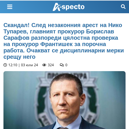
Скандал! След незаконния арест на Нико
Тупарев, главният прокурор Борислав
Сарафов разпореди цялостна проверка
на прокурор Франтишек за порочна
работа. Очакват се дисциплинарни мерки
срещу него
12:10 | 03 юли 24
324
0