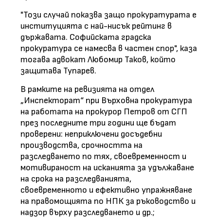
"Този случай показва защо прокуратурата е
институцията с най-нисък рейтинг в
държавата. Софийската градска
прокуратура се намесва в частен спор", каза
тогава адвокат Любомир Таков, който
защитава Тупарев.
В рамките на ревизията на отдел
„Инспекторат“ при Върховна прокуратура
на работата на прокурор Петров от СГП
през последните три години ще бъдат
проверени: неприключени досъдебни
производства, срочността на
разследването по тях, своевременност и
мотивираност на исканията за удължаване
на срока на разследванията,
своевременното и ефективно упражняване
на правомощията по НПК за ръководство и
надзор върху разследването и др.;