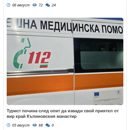
06 август
72
24
Турист почина след опит да извади свой приятел от
вир край Къпиновския манастир
05 август
68
0