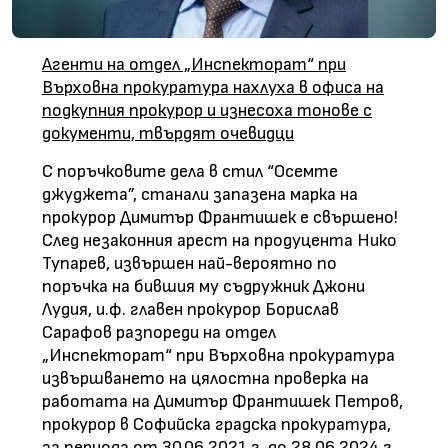
Агенти на отдел „Инспекторат“ при
Върховна прокуратура нахлуха в офиса на
подкупния прокурор и изнесоха тонове с
документи, твърдят очевидци
С поръчковите дела в стил “Осемте
джуджета”, станали запазена марка на
прокурор Димитър Франтишек е свършено!
След незаконния арест на продуцента Нико
Тупарев, извършен най-вероятно по
поръчка на бившия му съдружник Джони
Лудия, и.ф. главен прокурор Борислав
Сарафов разпореди на отдел
„Инспекторат“ при Върховна прокуратура
извършването на цялостна проверка на
работата на Димитър Франтишек Петров,
прокурор в Софийска градска прокуратура,
за периода от 30.06.2021 г. до 28.06.2024 г.,