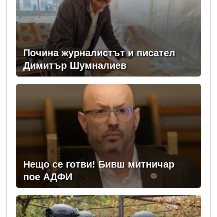
Почина журналистът и писател
Димитър Шумналиев
Нещо се готви! Бивш митничар
пое АДФИ