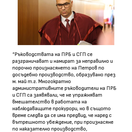
“Ръководствата на ПРБ и СГП се
разграничават и намират за неправилно и
порочно произнасянето на Петров по
досъдебно производство, образувано през
м. май т.г. Многократно
административните ръководители на ПРБ
и СГП са заявявали, че не упражняват
вмешателство в работата на
наблюдаващите прокурори, но в същото
време следва да се има предвид, че наред с
вътрешното убеждение, при произнасяне
по наказателно производство,